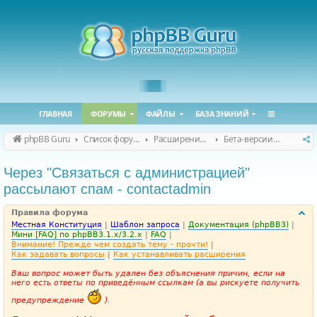
ГЛАВНАЯ
ФОРУМЫ
ФАЙЛЫ
БАЗА ЗНАНИЙ
phpBB Guru
Список форумов
Расширения phpBB
Бета-версии расширений для phpBB
Через "Связаться с администрацией"
рассылают спам - contactadmin
Правила форума
Местная Конституция
|
Шаблон запроса
|
Документация (phpBB3)
|
Мини [FAQ] по phpBB3.1.x/3.2.x
|
FAQ
|
Внимание! Прежде чем создать тему - прочти!
|
Как задавать вопросы
|
Как устанавливать расширения
Ваш вопрос может быть удален без объяснения причин, если на
него есть ответы по приведённым ссылкам (а вы рискуете получить
предупреждение
).