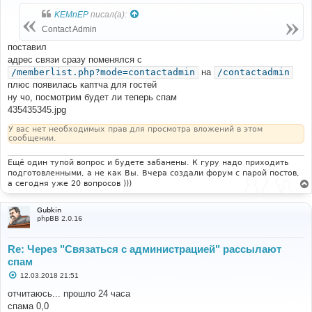
о
б
KEMnEP
писал(а):
щ
е
Contact Admin
н
и
поставил
е
адрес связи сразу поменялся с
/memberlist.php?mode=contactadmin
на
/contactadmin
плюс появилась каптча для гостей
ну чо, посмотрим будет ли теперь спам
435435345.jpg
У вас нет необходимых прав для просмотра вложений в этом
сообщении.
Ещё один тупой вопрос и будете забанены. К гуру надо приходить
подготовленными, а не как Вы. Вчера создали форум с парой постов,
а сегодня уже 20 вопросов )))
Gubkin
phpBB 2.0.16
Re: Через "Связаться с администрацией" рассылают
спам
С
12.03.2018 21:51
о
о
отчитаюсь... прошло 24 часа
б
спама 0,0
щ