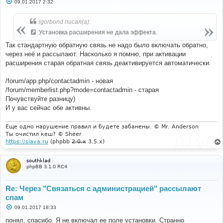
С
09.01.2017 2:32
о
о
б
igorbond писал(а):
щ
е
Установка расширения не дала эффекта.
н
и
Так стандартную обратную связь не надо было включать обратно,
е
через неё и рассылают. Насколько я помню, при активации
расширения старая обратная связь деактивируется автоматически.
/forum/app.php/contactadmin - новая
/forum/memberlist.php?mode=contactadmin - старая
Почувствуйте разницу)
И у вас сейчас обе активны.
Еще одно нарушение правил и будете забанены. © Mr. Anderson
Ты очистил кеш? © Sheer
https://siava.ru
(phpbb
2.0.x
3.5.x)
southklad
phpBB 3.1.0 RC4
Re: Через "Связаться с администрацией" рассылают
спам
С
09.01.2017 18:33
о
о
понял, спасибо. Я не включал ее поле установки. Странно