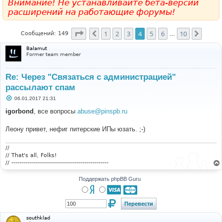
Внимание! Не устанавливайте бета-версии
расширений на работающие форумы!
Страница
4
из
10
1
2
3
4
5
6
10
Пред.
След.
Сообщений: 149
…
Balamut
Former team member
Re: Через "Связаться с администрацией"
рассылают спам
С
06.01.2017 21:31
о
о
igorbond
, все вопросы
abuse@pinspb.ru
б
щ
е
Леону привет, нефиг питерские ИПы юзать. ;-)
н
и
е
//
// That's all, Folks!
// -------------------------------------------------
Поддержать phpBB Guru
southklad