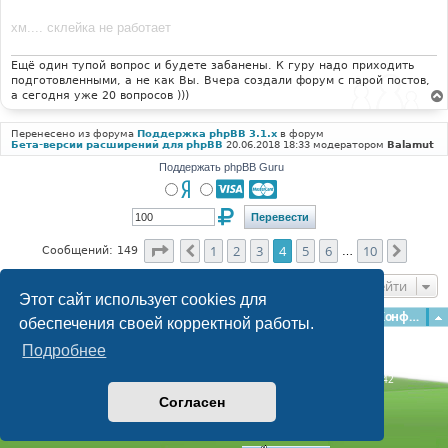
е
н
хм.... склейка не работает
и
е
Ещё один тупой вопрос и будете забанены. К гуру надо приходить
подготовленными, а не как Вы. Вчера создали форум с парой постов,
а сегодня уже 20 вопросов )))
Перенесено из форума
Поддержка phpBB 3.1.x
в форум
Бета-версии расширений для phpBB
20.06.2018 18:33 модератором
Balamut
Поддержать phpBB Guru
Страница
4
из
10
1
2
3
4
5
6
10
Пред.
След.
Сообщений: 149
…
Перейти
Этот сайт использует cookies для
Главная
Форумы
Наша команда
О команде
Конфиденциальность
обеспечения своей корректной работы.
Подробнее
Time: 0.120s
| Peak Memory Usage: 3.09 МБ | GZIP: Off |
Queries: 42
© phpBB Guru, 2004—2026
Согласен
Powered by
phpBB
Style by
Artodia