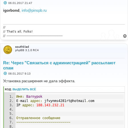
С
06.01.2017 21:47
о
о
igorbond
,
info@pinspb.ru
б
щ
е
н
и
//
е
// That's all, Folks!
// -------------------------------------------------
southklad
phpBB 3.1.0 RC4
Re: Через "Связаться с администрацией" рассылают
спам
С
08.01.2017 9:13
о
о
Установка расширения не дала эффекта.
б
щ
КОД:
ВЫДЕЛИТЬ ВСЁ
е
н
Имя:
Barnypok
и
е
E
-
mail 
адрес:
 jfvynms4281rt@hotmail
.
com
IP 
адрес:
188.143
.
232.21
Отправленное
сообщение
~~~~~~~~~~~~~~~~~~~~~~~~~~~