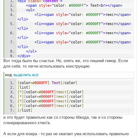
<div
class
=
"content"
>
<span
style
=
"
color
:
#0000FF
"
>
 Text
<br></span>
<ul>
<li><span
style
=
"
color
:
#0000FF
"
>
текст
</span>
</li>
<li><span
style
=
"
color
:
#0000FF
"
>
текст
</span>
</li>
<li><span
style
=
"
color
:
#0000FF
"
>
текст
</span>
</li>
<li><span
style
=
"
color
:
#0000FF
"
>
текст
</span>
</li>
</ul>
</div>
Вот тогда было бы счастье. Но, опять же, это лишний гемор. Если
для себя, то легче использовать конструкцию
КОД:
ВЫДЕЛИТЬ ВСЁ
[
color
=#
0000FF
]
Text
[/
color
]
[
list
]
[*][
color
=#
0000FF
]текст[/
color
]
[*][
color
=#
0000FF
]текст[/
color
]
[*][
color
=#
0000FF
]текст[/
color
]
[*][
color
=#
0000FF
]текст[/
color
]
[/
list
]
и это будет правильно как со стороны ббкода, так и со стороны
сгенерированного хтмл'а.
А если для юзера - то раз не хватает ума использовать правильно