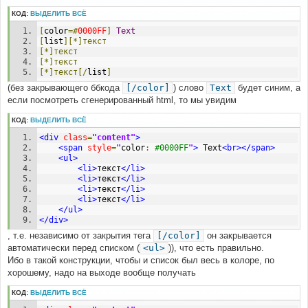
щ
КОД:
ВЫДЕЛИТЬ ВСЁ
е
н
[
color
=#
0000FF
]
Text
и
е
[
list
][*]текст
[*]текст
[*]текст
[*]текст[/
list
]
(без закрывающего ббкода
[/color]
) слово
Text
будет синим, а
если посмотреть сгенерированный html, то мы увидим
КОД:
ВЫДЕЛИТЬ ВСЁ
<div
class
=
"content"
>
<span
style
=
"
color
:
#0000FF
"
>
 Text
<br></span>
<ul>
<li>
текст
</li>
<li>
текст
</li>
<li>
текст
</li>
<li>
текст
</li>
</ul>
</div>
, т.е. независимо от закрытия тега
[/color]
он закрывается
автоматически перед списком (
<ul>
)), что есть правильно.
Ибо в такой конструкции, чтобы и список был весь в колоре, по
хорошему, надо на выходе вообще получать
КОД:
ВЫДЕЛИТЬ ВСЁ