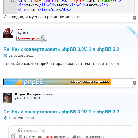
<div
class
=
"content"
><ul
style
=
"
color
:
#0000FF
"
>
и
е
<li>
текст
</li><li>
текст
</li><li>
текст
</li>
<li>
текст
</li></ul></div>
И валидно, и мусора в разметке меньше.
rxu
phpBB Guru
Re: Как сконвертировать phpBB 3.0/3.1 в phpBB 3.2
С
21.09.2016 20:17
о
о
Почитайте комментарий автора парсера в тикете на этот счет.
б
щ
е
н
и
е
Борис Бердичевский
phpBB 3.0.0 RC1
Re: Как сконвертировать phpBB 3.0/3.1 в phpBB 3.2
С
25.10.2016 23:49
о
о
б
rxu писал(а):
щ
е
Более того,
чать
расширений гарантированно