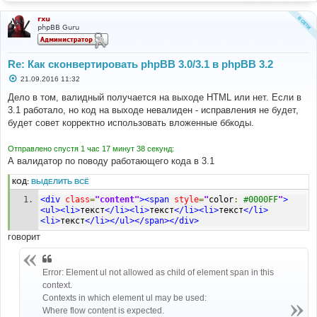
rxu
phpBB Guru
Re: Как сконвертировать phpBB 3.0/3.1 в phpBB 3.2
С
21.09.2016 11:32
о
о
Дело в том, валидный получается на выходе HTML или нет. Если в
б
3.1 работало, но код на выходе невалиден - исправления не будет,
щ
е
будет совет корректно использовать вложенные ббкоды.
н
и
е
Отправлено спустя 1 час 17 минут 38 секунд:
А валидатор по поводу работающего кода в 3.1
КОД:
ВЫДЕЛИТЬ ВСЁ
<div
class
=
"content"
><span
style
=
"
color
:
#0000FF
"
>
<ul><li>
текст
</li><li>
текст
</li><li>
текст
</li>
<li>
текст
</li></ul></span></div>
говорит
Error: Element ul not allowed as child of element span in this
context.
Contexts in which element ul may be used:
Where flow content is expected.