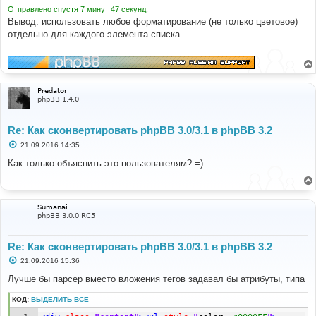
Отправлено спустя 7 минут 47 секунд:
Вывод: использовать любое форматирование (не только цветовое)
отдельно для каждого элемента списка.
Predator
phpBB 1.4.0
Re: Как сконвертировать phpBB 3.0/3.1 в phpBB 3.2
С
21.09.2016 14:35
о
о
Как только объяснить это пользователям? =)
б
щ
е
н
и
Sumanai
е
phpBB 3.0.0 RC5
Re: Как сконвертировать phpBB 3.0/3.1 в phpBB 3.2
С
21.09.2016 15:36
о
о
Лучше бы парсер вместо вложения тегов задавал бы атрибуты, типа
б
щ
КОД:
ВЫДЕЛИТЬ ВСЁ
е
н