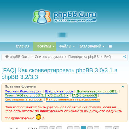
ГЛАВНАЯ
ФОРУМЫ
ФАЙЛЫ
БАЗА ЗНАНИЙ
phpBB Guru
Список форумов
Поддержка phpBB
FAQ
[FAQ] Как сконвертировать phpBB 3.0/3.1 в
phpBB 3.2/3.3
Правила форума
Местная Конституция
|
Шаблон запроса
|
Документация (phpBB3)
|
Мини [FAQ] по phpBB 3.1.x/3.2.x/3.3.x
|
FAQ-3 (phpbb3)
|
Как задавать вопросы
|
Как устанавливать расширения
Ваш вопрос может быть удален без объяснения причин, если на
него есть ответы по приведённым ссылкам (а вы рискуете получить
предупреждение
).