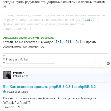
ббкоды, пусть радуются стандартными списками с чёрным текстом.
;-)
Кстати, сколько админил форумов не технической направленности,
ни разу не видел массового использования ббкода
[list]
:-)
Думаю, что большая часть юзеров даже не знает о его
существовании. ;-)
Отправлено спустя 2 минуты 10 секунд:
Кстати, то же касается и ббкодов
[b], [i], [u]
и прочих
оформительных элементов.
//
// That's all, Folks!
// -------------------------------------------------
Predator
phpBB 1.4.0
Re: Как сконвертировать phpBB 3.0/3.1 в phpBB 3.2
С
03.12.2016 15:10
о
о
Хорошо. Со списками разобрались. А что делать с bb-кодами
б
"offtopic" и "spoil"?
щ
е
Снимок.JPG
н