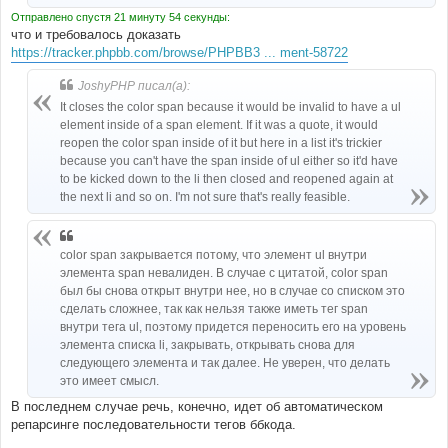
Отправлено спустя 21 минуту 54 секунды:
что и требовалось доказать
https://tracker.phpbb.com/browse/PHPBB3 ... ment-58722
JoshyPHP писал(а):
It closes the color span because it would be invalid to have a ul
element inside of a span element. If it was a quote, it would
reopen the color span inside of it but here in a list it's trickier
because you can't have the span inside of ul either so it'd have
to be kicked down to the li then closed and reopened again at
the next li and so on. I'm not sure that's really feasible.
color span закрывается потому, что элемент ul внутри
элемента span невалиден. В случае с цитатой, color span
был бы снова открыт внутри нее, но в случае со списком это
сделать сложнее, так как нельзя также иметь тег span
внутри тега ul, поэтому придется переносить его на уровень
элемента списка li, закрывать, открывать снова для
следующего элемента и так далее. Не уверен, что делать
это имеет смысл.
В последнем случае речь, конечно, идет об автоматическом
репарсинге последовательности тегов ббкода.