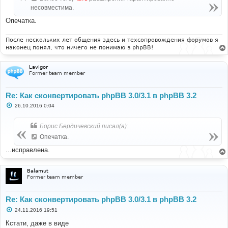
н
несовместима.
и
е
Опечатка.
После нескольких лет общения здесь и техсопровождения форумов я
наконец понял, что ничего не понимаю в phpBB!
LavIgor
Former team member
Re: Как сконвертировать phpBB 3.0/3.1 в phpBB 3.2
С
26.10.2016 0:04
о
о
б
Борис Бердичевский писал(а):
щ
е
Опечатка.
н
и
...исправлена.
е
Balamut
Former team member
Re: Как сконвертировать phpBB 3.0/3.1 в phpBB 3.2
С
24.11.2016 19:51
о
о
Кстати, даже в виде
б