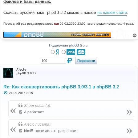
файлов и базы данных.
Скачать русский пакет phpBB 3.2 можно в нашем
на нашем сайте
.
Последний раз редактировалось
rxu
06.02.2020 23:02, всего редактировалось 4 раза.
Поддержать phpBB Guru
Alecto
phpBB 3.0.12
Re: Как сконвертировать phpBB 3.0/3.1 в phpBB 3.2
С
21.09.2016 8:15
о
о
б
Sheer писал(а):
щ
е
А работает
н
и
е
Alecto писал(а):
html5 такое делать разрешает.