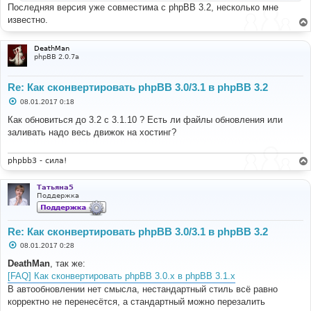
и
Последняя версия уже совместима с phpBB 3.2, несколько мне
е
известно.
DeathMan
phpBB 2.0.7a
Re: Как сконвертировать phpBB 3.0/3.1 в phpBB 3.2
С
08.01.2017 0:18
о
о
Как обновиться до 3.2 с 3.1.10 ? Есть ли файлы обновления или
б
заливать надо весь движок на хостинг?
щ
е
н
и
phpbb3 - сила!
е
Татьяна5
Поддержка
Re: Как сконвертировать phpBB 3.0/3.1 в phpBB 3.2
С
08.01.2017 0:28
о
о
DeathMan
, так же:
б
[FAQ] Как сконвертировать phpBB 3.0.х в phpBB 3.1.х
щ
е
В автообновлении нет смысла, нестандартный стиль всё равно
н
корректно не перенесётся, а стандартный можно перезалить
и
е