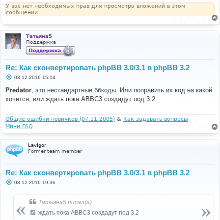
и
У вас нет необходимых прав для просмотра вложений в этом
е
сообщении.
Татьяна5
Поддержка
Re: Как сконвертировать phpBB 3.0/3.1 в phpBB 3.2
С
03.12.2016 15:14
о
о
Predator
, это нестандартные ббкоды. Или поправить их код на какой
б
хочется, или ждать пока ABBC3 создадут под 3.2
щ
е
н
и
Общие ошибки новичков (07.11.2005)
&
Как задавать вопросы
е
Мини FAQ
LavIgor
Former team member
Re: Как сконвертировать phpBB 3.0/3.1 в phpBB 3.2
С
03.12.2016 19:36
о
о
б
Татьяна5 писал(а):
щ
е
ждать пока ABBC3 создадут под 3.2
н