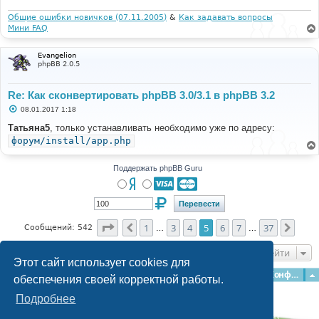
Общие ошибки новичков (07.11.2005)
&
Как задавать вопросы
Мини FAQ
Evangelion
phpBB 2.0.5
Re: Как сконвертировать phpBB 3.0/3.1 в phpBB 3.2
С
08.01.2017 1:18
о
о
Татьяна5
, только устанавливать необходимо уже по адресу:
б
форум/install/app.php
щ
е
н
и
Поддержать phpBB Guru
е
Страница
5
из
37
1
3
4
5
6
7
37
Пред.
След
Сообщений: 542
…
…
Перейти
Этот сайт использует cookies для
Главная
Форумы
Наша команда
О команде
Конфиденциальность
обеспечения своей корректной работы.
Подробнее