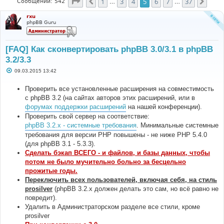
Страница
5
из
37
1
3
4
5
6
7
37
Пред.
След
Сообщений: 542
…
…
rxu
phpBB Guru
[FAQ] Как сконвертировать phpBB 3.0/3.1 в phpBB
3.2/3.3
С
09.03.2015 13:42
о
о
б
Проверить все установленные расширения на совместимость
щ
с phpBB 3.2 (на сайтах авторов этих расширений, или в
е
н
форумах поддержки расширений
на нашей конференции).
и
Проверить свой сервер на соответствие:
е
phpBB 3.2.x - системные требования
. Минимальные системные
требования для версии PHP повышены - не ниже PHP 5.4.0
(для phpBB 3.1 - 5.3.3).
Сделать бэкап ВСЕГО - и файлов, и базы данных, чтобы
потом не было мучительно больно за бесцельно
прожитые годы.
Переключить всех пользователей, включая себя, на стиль
prosilver
(phpBB 3.2.х должен делать это сам, но всё равно не
повредит).
Удалить в Администраторском разделе все стили, кроме
prosilver