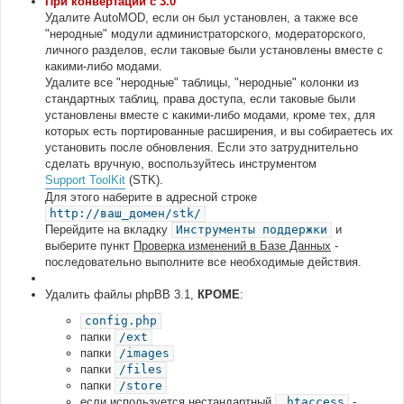
При конвертации с 3.0
Удалите AutoMOD, если он был установлен, а также все
"неродные" модули администраторского, модераторского,
личного разделов, если таковые были установлены вместе с
какими-либо модами.
Удалите все "неродные" таблицы, "неродные" колонки из
стандартных таблиц, права доступа, если таковые были
установлены вместе с какими-либо модами, кроме тех, для
которых есть портированные расширения, и вы собираетесь их
установить после обновления. Если это затруднительно
сделать вручную, воспользуйтесь инструментом
Support ToolKit
(STK).
Для этого наберите в адресной строке
http://ваш_домен/stk/
Перейдите на вкладку
Инструменты поддержки
и
выберите пункт
Проверка изменений в Базе Данных
-
последовательно выполните все необходимые действия.
Удалить файлы phpBB 3.1,
КРОМЕ
:
config.php
папки
/ext
папки
/images
папки
/files
папки
/store
если используется нестандартный
.htaccess
-