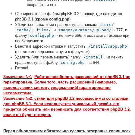
сохранить и его
Скопировать все файлы phpBB 3.2 в папку, где находится
phpBB 3.1 (
кроме config.php
)
Убедиться в наличии прав доступа к папкам
store/
,
cache/
,
files/
и
images/avatars/upload/
- 777, к
файлу
config.php
- не ниже 666, и выставить таковые при
необходимости.
Ввести в адресной строке и запустить
/install/app.php
(после имени домена и пути к форумам).
Удалить (или переименовать) папку
/install
, изменить
права доступа к файлу
config.php
на 644.
Готово!
Замечание №1
:
Работоспособность расширений от phpBB 3.1 не
гарантирована. Более того, часть расширений (например,
использующих систему уведомлений) гарантированно
несовместима.
Замечание №2
:
стили для phpBB 3.2 несовместимы со стилями
для phpBB 3.1. Если используется уникальный дизайн, его
придется обновить или переписать для соответствия phpBB 3.2,
иначе он будет потерян.
Перед обновлением обязательно сделать резервные копии всех