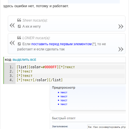
здесь ошибки нет, потому и работает.
Sheer писал(а):
А их и нету
LONER писал(а):
Если
поставить перед первым элементом
[*], то не
работает и если сделать так
КОД:
ВЫДЕЛИТЬ ВСЁ
[
list
][
color
=#
0000FF
][*]текст
[*]текст
[*]текст
[*]текст[/
color
][/
list
]