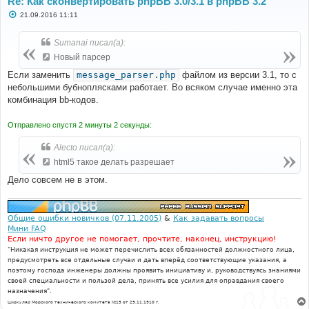
Re: Как сконвертировать phpBB 3.0/3.1 в phpBB 3.2
С
21.09.2016 11:11
о
о
б
Sumanai писал(а):
щ
е
Новый парсер
н
и
Если заменить
message_parser.php
файлом из версии 3.1, то с
е
небольшими бубноплясками работает. Во всяком случае именно эта
комбинация bb-кодов.
Отправлено спустя 2 минуты 2 секунды:
Alecto писал(а):
html5 такое делать разрешает
Дело совсем не в этом.
Общие ошибки новичков (07.11.2005)
&
Как задавать вопросы
Мини FAQ
Если ничто другое не помогает, прочтите, наконец, инструкцию!
"Никакая инструкция не может перечислить всех обязанностей должностного лица,
предусмотреть все отдельные случаи и дать вперёд соответствующие указания, а
поэтому господа инженеры должны проявить инициативу и, руководствуясь знаниями
своей специальности и пользой дела, принять все усилия для оправдания своего
назначения".
Циркуляр Морского технического комитета №15 от 29.11.1910 г.