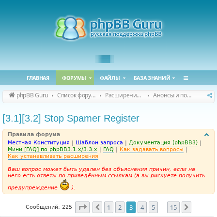
ГЛАВНАЯ
ФОРУМЫ
ФАЙЛЫ
БАЗА ЗНАНИЙ
phpBB Guru
Список форумов
Расширения phpBB
Анонсы и поддержка расширений для phpBB
[3.1][3.2] Stop Spamer Register
Правила форума
Местная Конституция
|
Шаблон запроса
|
Документация (phpBB3)
|
Мини [FAQ] по phpBB3.1.x/3.3.x
|
FAQ
|
Как задавать вопросы
|
Как устанавливать расширения
Ваш вопрос может быть удален без объяснения причин, если на
него есть ответы по приведённым ссылкам (а вы рискуете получить
предупреждение
).
Страница
3
из
15
1
2
3
4
5
15
Пред.
След.
Сообщений: 225
…