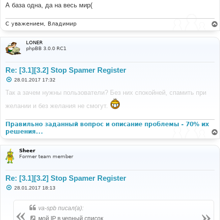
А база одна, да на весь мир(
С уважением, Владимир
LONER
phpBB 3.0.0 RC1
Re: [3.1][3.2] Stop Spamer Register
С
28.01.2017 17:32
о
о
Так а зачем нужны пользователи? Без них спокойней, спамить при
б
щ
желании и без желания не смогут.
е
н
и
Правильно заданный вопрос и описание проблемы - 70% их
е
решения...
Sheer
Former team member
Re: [3.1][3.2] Stop Spamer Register
С
28.01.2017 18:13
о
о
б
va-spb писал(а):
щ
е
мой IP в черный список