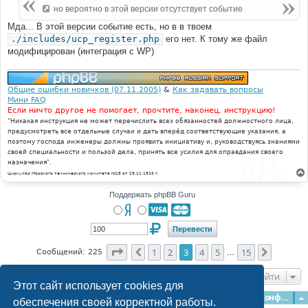
но вероятно в этой версии отсутствует событие
Мда... В этой версии событие есть, но в в твоем
./includes/ucp_register.php
его нет. К тому же файл
модифицирован (интеграция с WP)
Общие ошибки новичков (07.11.2005)
&
Как задавать вопросы
Мини FAQ
Если ничто другое не помогает, прочтите, наконец, инструкцию!
"Никакая инструкция не может перечислить всех обязанностей должностного лица,
предусмотреть все отдельные случаи и дать вперёд соответствующие указания, а
поэтому господа инженеры должны проявить инициативу и, руководствуясь знаниями
своей специальности и пользой дела, принять все усилия для оправдания своего
назначения".
Циркуляр Морского технического комитета №15 от 29.11.1910 г.
Поддержать phpBB Guru
Страница
3
из
15
1
2
3
4
5
15
Пред.
След.
Сообщений: 225
…
Перейти
Этот сайт использует cookies для
Главная
Форумы
Наша команда
О команде
Конфиденциальность
обеспечения своей корректной работы.