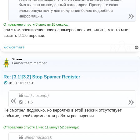
был выслан на введённый вами адрес. Проверьте свою
электронную почту для получения более подробной
информации.
Отправлено спустя 3 минуты 18 секунд:
при этом расширение поиск спамеров всех их видит... что то мне
везёт с 3.1.6 версией.
wowcamera
Sheer
Former team member
Re: [3.1][3.2] Stop Spamer Register
С
31.01.2017 16:42
о
о
б
carik писал(а):
щ
е
3.1.6
н
и
Не смотрел подробно, но вероятно в этой версии отсутствует
е
событие, необходимое для работы расширения.
Отправлено спустя 1 час 11 минут 52 секунды:
Sheer писал(а):