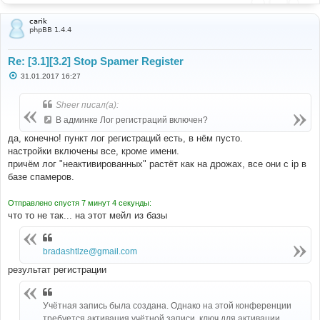
carik
phpBB 1.4.4
Re: [3.1][3.2] Stop Spamer Register
С
31.01.2017 16:27
о
о
б
Sheer писал(а):
щ
е
В админке Лог регистраций включен?
н
и
да, конечно! пункт лог регистраций есть, в нём пусто.
е
настройки включены все, кроме имени.
причём лог "неактивированных" растёт как на дрожах, все они с ip в
базе спамеров.
Отправлено спустя 7 минут 4 секунды:
что то не так... на этот мейл из базы
bradashtlze@gmail.com
результат регистрации
Учётная запись была создана. Однако на этой конференции
требуется активация учётной записи, ключ для активации