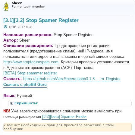
Sheer
Former team member
[3.1][3.2] Stop Spamer Register
С
13.01.2017 8:28
о
о
Название расширения:
Stop Spamer Register
б
Автор:
Sheer
щ
е
Описание расширения:
Предотвращение регистрации
н
пользователя (предотвращение спама), чей IP-адреса, имя
и
е
пользователя или адрес e-mail внесены в черный список сервиса
http://www.stopforumspam.com
. Критерии проверки устанавливаются
в Администраторском разделе (ACP). Порт мода
[BETA] Stop spammer register
Скачать:
https://github.com/AlexSheer/phpbb3.1-3 ... m_Register
Скачать с phpBB Guru
Язык:
Русский
Скриншоты:
NB!
Уже зарегистрировавшихся спамеров можно вычислить при
помощи расширения
[3.2][beta] Spamer Finder
У вас нет необходимых прав для просмотра вложений в этом
сообщении.