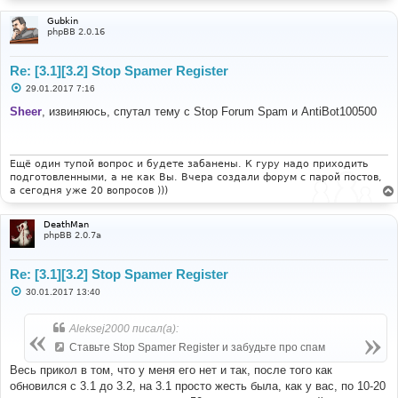
Gubkin
phpBB 2.0.16
Re: [3.1][3.2] Stop Spamer Register
С
29.01.2017 7:16
о
о
Sheer
, извиняюсь, спутал тему с Stop Forum Spam и AntiBot100500
б
щ
е
н
и
Ещё один тупой вопрос и будете забанены. К гуру надо приходить
е
подготовленными, а не как Вы. Вчера создали форум с парой постов,
а сегодня уже 20 вопросов )))
DeathMan
phpBB 2.0.7a
Re: [3.1][3.2] Stop Spamer Register
С
30.01.2017 13:40
о
о
б
Aleksej2000 писал(а):
щ
е
Ставьте Stop Spamer Register и забудьте про спам
н
и
Весь прикол в том, что у меня его нет и так, после того как
е
обновился с 3.1 до 3.2, на 3.1 просто жесть была, как у вас, по 10-20