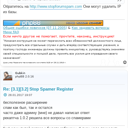
н
и
Обратитесь на
http://www.stopforumspam.com
Они могут удалить IP
е
из базы.
Общие ошибки новичков (07.11.2005)
&
Как задавать вопросы
Мини FAQ
Если ничто другое не помогает, прочтите, наконец, инструкцию!
"Никакая инструкция не может перечислить всех обязанностей должностного лица,
предусмотреть все отдельные случаи и дать вперёд соответствующие указания, а
поэтому господа инженеры должны проявить инициативу и, руководствуясь знаниями
своей специальности и пользой дела, принять все усилия для оправдания своего
назначения".
Циркуляр Морского технического комитета №15 от 29.11.1910 г.
Gubkin
phpBB 2.0.16
Re: [3.1][3.2] Stop Spamer Register
С
28.01.2017 19:07
о
о
бесполезное расширение
б
спам как был, так и остался
щ
е
часто даже админу (мне) не давал написал ответ
н
рекаптча 1.0.2 решила все вопросы со спамерами
и
е