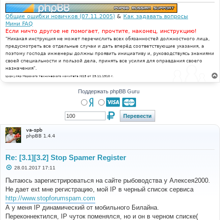
Общие ошибки новичков (07.11.2005)
&
Как задавать вопросы
Мини FAQ
Если ничто другое не помогает, прочтите, наконец, инструкцию!
"Никакая инструкция не может перечислить всех обязанностей должностного лица,
предусмотреть все отдельные случаи и дать вперёд соответствующие указания, а
поэтому господа инженеры должны проявить инициативу и, руководствуясь знаниями
своей специальности и пользой дела, принять все усилия для оправдания своего
назначения".
Циркуляр Морского технического комитета №15 от 29.11.1910 г.
Поддержать phpBB Guru
va-spb
phpBB 1.4.4
Re: [3.1][3.2] Stop Spamer Register
С
28.01.2017 17:11
о
о
Пытаюсь зарегистрироваться на сайте рыбоводства у Алексея2000.
б
Не дает ext мне регистрацию, мой IP в черный список сервиса
щ
е
http://www.stopforumspam.com
н
А у меня IP динамический от мобильного Билайна.
и
е
Переконнектился, IP чуток поменялся, но и он в черном списке(