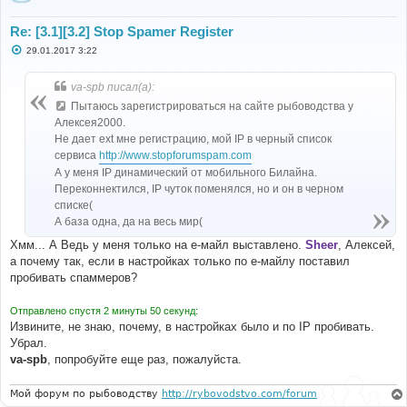
Re: [3.1][3.2] Stop Spamer Register
С
29.01.2017 3:22
о
о
б
va-spb писал(а):
щ
е
Пытаюсь зарегистрироваться на сайте рыбоводства у
н
Алексея2000.
и
е
Не дает ext мне регистрацию, мой IP в черный список
сервиса
http://www.stopforumspam.com
А у меня IP динамический от мобильного Билайна.
Переконнектился, IP чуток поменялся, но и он в черном
списке(
А база одна, да на весь мир(
Хмм... А Ведь у меня только на е-майл выставлено.
Sheer
, Алексей,
а почему так, если в настройках только по е-майлу поставил
пробивать спаммеров?
Отправлено спустя 2 минуты 50 секунд:
Извините, не знаю, почему, в настройках было и по IP пробивать.
Убрал.
va-spb
, попробуйте еще раз, пожалуйста.
Мой форум по рыбоводству
http://rybovodstvo.com/forum