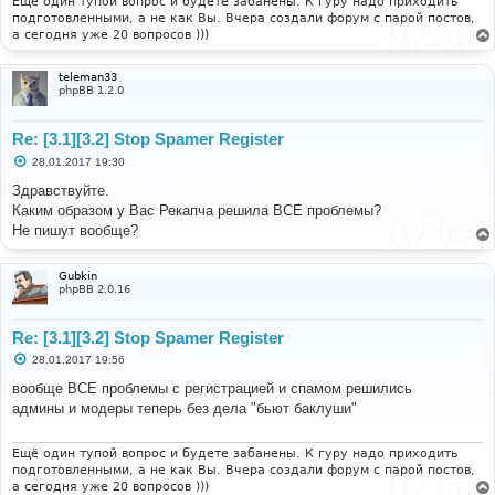
Ещё один тупой вопрос и будете забанены. К гуру надо приходить
подготовленными, а не как Вы. Вчера создали форум с парой постов,
а сегодня уже 20 вопросов )))
teleman33
phpBB 1.2.0
Re: [3.1][3.2] Stop Spamer Register
С
28.01.2017 19:30
о
о
Здравствуйте.
б
Каким образом у Вас Рекапча решила ВСЕ проблемы?
щ
е
Не пишут вообще?
н
и
е
Gubkin
phpBB 2.0.16
Re: [3.1][3.2] Stop Spamer Register
С
28.01.2017 19:56
о
о
вообще ВСЕ проблемы с регистрацией и спамом решились
б
админы и модеры теперь без дела "бьют баклуши"
щ
е
н
и
Ещё один тупой вопрос и будете забанены. К гуру надо приходить
е
подготовленными, а не как Вы. Вчера создали форум с парой постов,
а сегодня уже 20 вопросов )))