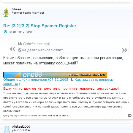
Sheer
Former team member
Re: [3.1][3.2] Stop Spamer Register
С
28.01.2017 23:08
о
о
б
Gubkin писал(а):
щ
е
не давал написал ответ
н
и
Каким образом расширение, работающее только при регистрации,
е
может повлиять на отправку сообщений?
Общие ошибки новичков (07.11.2005)
&
Как задавать вопросы
Мини FAQ
Если ничто другое не помогает, прочтите, наконец, инструкцию!
"Никакая инструкция не может перечислить всех обязанностей должностного лица,
предусмотреть все отдельные случаи и дать вперёд соответствующие указания, а
поэтому господа инженеры должны проявить инициативу и, руководствуясь знаниями
своей специальности и пользой дела, принять все усилия для оправдания своего
назначения".
Циркуляр Морского технического комитета №15 от 29.11.1910 г.
Aleksej2000
phpBB 2.0.4