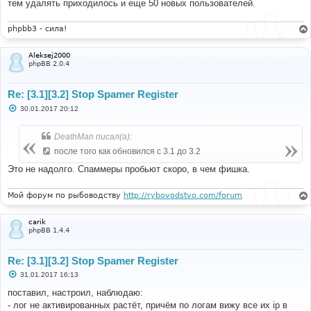
тем удалять приходилось и еще 50 новых пользователей.
phpbb3 - сила!
Aleksej2000
phpBB 2.0.4
Re: [3.1][3.2] Stop Spamer Register
С
30.01.2017 20:12
о
о
б
DeathMan писал(а):
щ
е
после того как обновился с 3.1 до 3.2
н
и
Это не надолго. Спаммеры пробьют скоро, в чем фишка.
е
Мой форум по рыбоводству
http://rybovodstvo.com/forum
carik
phpBB 1.4.4
Re: [3.1][3.2] Stop Spamer Register
С
31.01.2017 16:13
о
о
поставил, настроил, наблюдаю:
б
- лог не активированных растёт, причём по логам вижу все их ip в
щ