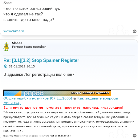
е
базе.
н
- лог попыток регистраций пуст
и
е
что я сделал не так?
вводить где то ключ надо?
wowcamera
Sheer
Former team member
Re: [3.1][3.2] Stop Spamer Register
С
31.01.2017 16:15
о
о
В админке Лог регистраций включен?
б
щ
е
н
и
е
Общие ошибки новичков (07.11.2005)
&
Как задавать вопросы
Мини FAQ
Если ничто другое не помогает, прочтите, наконец, инструкцию!
"Никакая инструкция не может перечислить всех обязанностей должностного лица,
предусмотреть все отдельные случаи и дать вперёд соответствующие указания, а
поэтому господа инженеры должны проявить инициативу и, руководствуясь знаниями
своей специальности и пользой дела, принять все усилия для оправдания своего
назначения".
Циркуляр Морского технического комитета №15 от 29.11.1910 г.