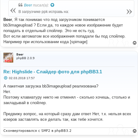
б
Beer
писал(а):
щ
е
В загрузчике ppk исправь на:
н
и
Beer
, Я так понимаю что под загрузчиком понимается
е
bb3imageupload ? Если да, то каждое новое изображение будет
попадать в отдельный спойлер. Это не есть гуд.
Вот если автоматом все изображения попадали бы под спойлер.
Например при использовании кода [spimage]
Beer
phpBB 2.0.9
Re: Highslide - Слайдер фото для phpBB3.1
С
02.03.2018 17:57
о
о
А пакетная загрузка bb3imageupload реализована?
б
Нет.
щ
е
Поэтому клавиатуру никто не отменял - сколько хочешь, столько и
н
закладывай в спойлер.
и
е
Предвижу вопрос, на который сразу дам ответ Нет, т.к. нельзя всех
юзеров заставлять все делать так, как тебе хочется.
Сконвертировался с SMF2 в phpBB3.2