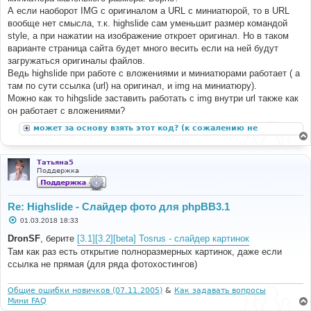
А если наоборот IMG с оригиналом а URL с миниатюрой, то в URL
вообще нет смысла, т.к. highslide сам уменьшит размер командой
style, а при нажатии на изображение откроет оригинал. Но в таком
варианте страница сайта будет много весить если на ней будут
загружаться оригиналы файлов.
Ведь highslide при работе с вложениями и миниатюрами работает ( а
там по сути ссылка (url) на оригинал, и img на миниатюру).
Можно как то hihgslide заставить работать с img внутри url также как
он работает с вложениями?
может за основу взять этот код? (к сожалению не
подходит к phpbb3)
Татьяна5
Поддержка
Re: Highslide - Слайдер фото для phpBB3.1
С
01.03.2018 18:33
о
о
DronSF
, берите
[3.1][3.2][beta] Tosrus - слайдер картинок
б
Там как раз есть открытие полноразмерных картинок, даже если
щ
е
ссылка не прямая (для ряда фотохостингов)
н
и
е
Общие ошибки новичков (07.11.2005)
&
Как задавать вопросы
Мини FAQ