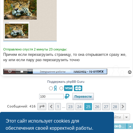
Отправлено спустя 2 минуты 23 секунды:
Причем если перезагрузить страницу, то она открывается сразу же,
ну или если пару раз перезагрузить точно
Поддержать phpBB Guru
Страница
25
из
28
1
23
24
25
26
27
28
Пред.
Сле
Сообщений: 416
…
Перейти
Этот сайт использует cookies для
Главная
Форумы
Наша команда
О команде
Конфиденциальность
обеспечения своей корректной работы.