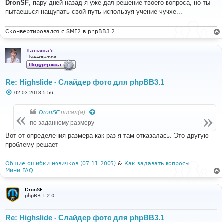
о
DronSF
, пару дней назад я уже дал решение твоего вопроса, но ты
б
пытаешься нащупать свой путь используя учение чучхе...
щ
е
н
и
Сконвертировался с SMF2 в phpBB3.2
е
Татьяна5
Поддержка
Re: Highslide - Слайдер фото для phpBB3.1
С
02.03.2018 5:56
о
о
б
DronSF
писал(а):
щ
е
по заданному размеру
н
и
Вот от определения размера как раз я там отказалась. Это другую
е
проблему решает
Общие ошибки новичков (07.11.2005)
&
Как задавать вопросы
Мини FAQ
DronSF
phpBB 1.2.0
Re: Highslide - Слайдер фото для phpBB3.1