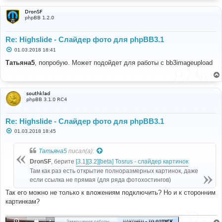
DronSF
phpBB 1.2.0
Re: Highslide - Слайдер фото для phpBB3.1
С
01.03.2018 18:41
о
о
Татьяна5
, попробую. Может подойдет для работы с bb3imageupload
б
щ
е
н
и
southklad
е
phpBB 3.1.0 RC4
Re: Highslide - Слайдер фото для phpBB3.1
С
01.03.2018 18:45
о
о
б
Татьяна5
писал(а):
щ
е
DronSF
, берите
[3.1][3.2][beta] Tosrus - слайдер картинок
н
Там как раз есть открытие полноразмерных картинок, даже
и
е
если ссылка не прямая (для ряда фотохостингов)
Так его можно не только к вложениям подключить? Но и к сторонним
картинкам?