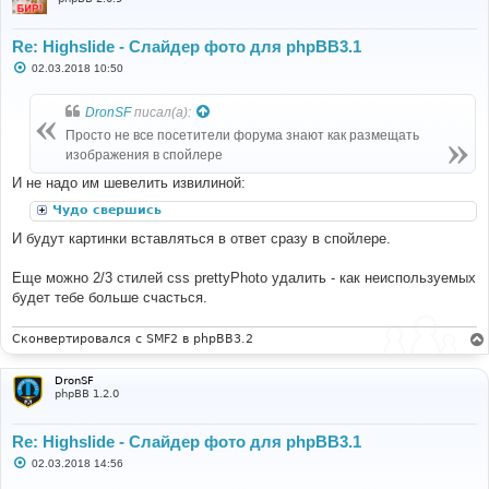
Re: Highslide - Слайдер фото для phpBB3.1
С
02.03.2018 10:50
о
о
б
DronSF
писал(а):
щ
е
Просто не все посетители форума знают как размещать
н
изображения в спойлере
и
е
И не надо им шевелить извилиной:
Чудо свершись
И будут картинки вставляться в ответ сразу в спойлере.
Еще можно 2/3 стилей css prettyPhoto удалить - как неиспользуемых
будет тебе больше счасться.
Сконвертировался с SMF2 в phpBB3.2
DronSF
phpBB 1.2.0
Re: Highslide - Слайдер фото для phpBB3.1
С
02.03.2018 14:56
о
о