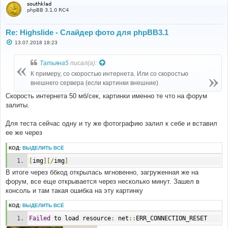
southklad
phpBB 3.1.0 RC4
Re: Highslide - Слайдер фото для phpBB3.1
С
13.07.2018 18:23
о
о
б
Татьяна5
писал(а):
щ
е
К примеру, со скоростью интернета. Или со скоростью
н
внешнего сервера (если картинки внешние)
и
е
Скорость интернета 50 мб/сек, картинки именно те что на форум
залиты.
Для теста сейчас одну и ту же фотографию залил к себе и вставил
ее же через
КОД:
ВЫДЕЛИТЬ ВСЁ
[
img
][/
img
]
В итоге через ббкод открылась мгновенно, загруженная же на
форум, все еще открывается через несколько минут. Зашел в
консоль и там такая ошибка на эту картинку
КОД:
ВЫДЕЛИТЬ ВСЁ
Failed
 to load resource
:
 net
::
ERR_CONNECTION_RESET