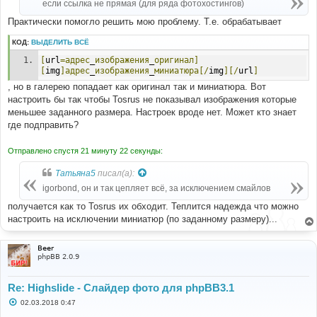
если ссылка не прямая (для ряда фотохостингов)
Практически помогло решить мою проблему. Т.е. обрабатывает
КОД:
ВЫДЕЛИТЬ ВСЁ
[
url
=адрес
_
изображения
_
оригинал]
[
img
]адрес
_
изображения
_
миниатюра[/
img
][/
url
]
, но в галерею попадает как оригинал так и миниатюра. Вот
настроить бы так чтобы Tosrus не показывал изображения которые
меньшее заданного размера. Настроек вроде нет. Может кто знает
где подправить?
Отправлено спустя 21 минуту 22 секунды:
Татьяна5
писал(а):
igorbond, он и так цепляет всё, за исключением смайлов
получается как то Tosrus их обходит. Теплится надежда что можно
настроить на исключении миниатюр (по заданному размеру)...
Beer
phpBB 2.0.9
Re: Highslide - Слайдер фото для phpBB3.1
С
02.03.2018 0:47
о