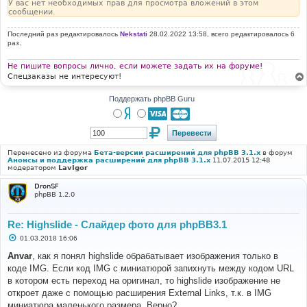
У вас нет необходимых прав для просмотра вложений в этом
сообщении.
Последний раз редактировалось
Nekstati
28.02.2022 13:58, всего редактировалось 6
раз.
Не пишите вопросы лично, если можете задать их на форуме!
Спецзаказы не интересуют!
Поддержать phpBB Guru
Перенесено из форума
Бета-версии расширений для phpBB 3.1.x
в форум
Анонсы и поддержка расширений для phpBB 3.1.x
11.07.2015 12:48
модератором
LavIgor
DronSF
phpBB 1.2.0
Re: Highslide - Слайдер фото для phpBB3.1
С
01.03.2018 16:06
о
о
Anvar
, как я понял highslide обрабатывает изображения только в
б
коде IMG. Если код IMG с миниатюрой запихнуть между кодом URL
щ
е
в котором есть переход на оригинал, то highslide изображение не
н
откроет даже с помощью расширения External Links, т.к. в IMG
и
е
миниатюра маленького размера. Верно?