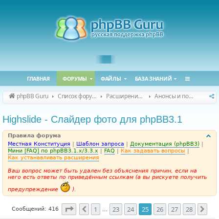
ГЛАВНАЯ
ФОРУМЫ
ФАЙЛЫ
БАЗА ЗНАНИЙ
phpBB Guru
Список форумов
Расширения phpBB
Анонсы и поддержка расширений для phpBB
Highslide - Слайдер фото для phpBB3.1
Правила форума
Местная Конституция
|
Шаблон запроса
|
Документация (phpBB3)
|
Мини [FAQ] по phpBB3.1.x/3.3.x
|
FAQ
|
Как задавать вопросы
|
Как устанавливать расширения
Ваш вопрос может быть удален без объяснения причин, если на
него есть ответы по приведённым ссылкам (а вы рискуете получить
предупреждение
).
Страница
25
из
28
1
23
24
25
26
27
28
Пред.
Сле
Сообщений: 416
…