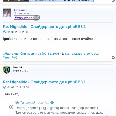
Татьяна5
Поддержка
Re: Highslide - Слайдер фото для phpBB3.1
С
01.03.2018 20:39
о
о
igorbond
, он и так цепляет всё, за исключением смайлов
б
щ
е
н
и
Общие ошибки новичков (07.11.2005)
&
Как задавать вопросы
е
Мини FAQ
DronSF
phpBB 1.2.0
Re: Highslide - Слайдер фото для phpBB3.1
С
01.03.2018 22:54
о
о
Татьяна5
,
б
щ
Татьяна5
писал(а):
е
н
DronSF, берите [3.1][3.2][beta] Tosrus - слайдер картинок
и
е
Там как раз есть открытие полноразмерных картинок, даже