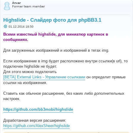
Anvar
Former team member
Highslide - Слайдер фото для phpBB3.1
С
01.12.2014 18:50
о
о
Всеми известный highslide, для миниатюр картинок в
б
сообщениях.
щ
е
н
Для загруженных изображений и изображений в тегах img.
и
е
Если изображение в img будет расположено внутри ссылки(в url), то
подключен highslide не будет.
Для этого можно подключить
[BETA] External Links - Управление ссылками
он определит прямые
ссылки на изображения.
Ставить как обычное расширение, без каких либо дополнительных
настроек.
https://github.com/bb3mobi/highslide
Доработанная версия расширения:
https://github.com/AlexSheer/highslide