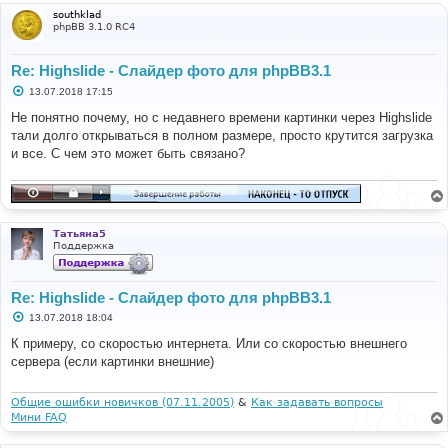
southklad
phpBB 3.1.0 RC4
Re: Highslide - Слайдер фото для phpBB3.1
С
13.07.2018 17:15
о
о
Не понятно почему, но с недавнего времени картинки через Highslide
б
тали долго открываться в полном размере, просто крутится загрузка
щ
е
и все. С чем это может быть связано?
н
и
е
Татьяна5
Поддержка
Re: Highslide - Слайдер фото для phpBB3.1
С
13.07.2018 18:04
о
о
К примеру, со скоростью интернета. Или со скоростью внешнего
б
сервера (если картинки внешние)
щ
е
н
и
Общие ошибки новичков (07.11.2005)
&
Как задавать вопросы
е
Мини FAQ