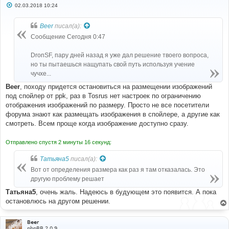
С
02.03.2018 10:24
о
о
б
Beer
писал(а):
щ
е
Сообщение Сегодня 0:47
н
и
е
DronSF, пару дней назад я уже дал решение твоего вопроса,
но ты пытаешься нащупать свой путь используя учение
чучхе...
Beer
, походу придется остановиться на размещении изображений
под спойлер от ppk, раз в Tosrus нет настроек по ограничению
отображения изображений по размеру. Просто не все посетители
форума знают как размещать изображения в спойлере, а другие как
смотреть. Всем проще когда изображение доступно сразу.
Отправлено спустя 2 минуты 16 секунд:
Татьяна5
писал(а):
Вот от определения размера как раз я там отказалась. Это
другую проблему решает
Татьяна5
, очень жаль. Надеюсь в будующем это появится. А пока
остановлюсь на другом решении.
Beer
phpBB 2.0.9