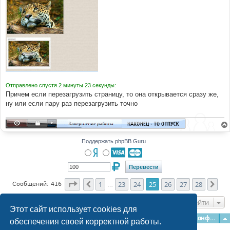
Отправлено спустя 2 минуты 23 секунды:
Причем если перезагрузить страницу, то она открывается сразу же,
ну или если пару раз перезагрузить точно
Поддержать phpBB Guru
Страница
25
из
28
1
23
24
25
26
27
28
Пред.
Сле
Сообщений: 416
…
Перейти
Этот сайт использует cookies для
Главная
Форумы
Наша команда
О команде
Конфиденциальность
обеспечения своей корректной работы.