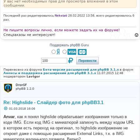
У вас нет необходимых прав для просмотра вложений в этом
сообщении.
Последний раз редактировалось
Nekstati
28.02.2022 13:58, всего редактировалось 6
раз.
Не пишите вопросы лично, если можете задать их на форуме!
Спецзаказы не интересуют!
Поддержать phpBB Guru
Перенесено из форума
Бета-версии расширений для phpBB 3.1.x
в форум
Анонсы и поддержка расширений для phpBB 3.1.x
11.07.2015 12:48
модератором
LavIgor
DronSF
phpBB 1.2.0
Re: Highslide - Слайдер фото для phpBB3.1
С
01.03.2018 16:06
о
о
Anvar
, как я понял highslide обрабатывает изображения только в
б
коде IMG. Если код IMG с миниатюрой запихнуть между кодом URL
щ
е
в котором есть переход на оригинал, то highslide изображение не
н
откроет даже с помощью расширения External Links, т.к. в IMG
и
е
миниатюра маленького размера. Верно?