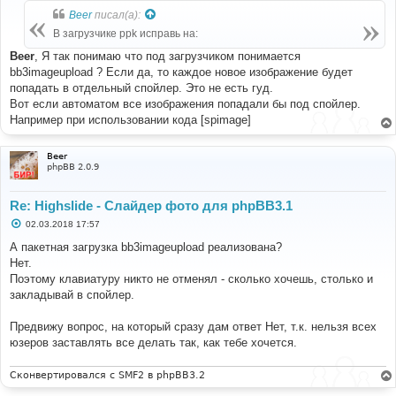
б
Beer
писал(а):
щ
е
В загрузчике ppk исправь на:
н
и
Beer
, Я так понимаю что под загрузчиком понимается
е
bb3imageupload ? Если да, то каждое новое изображение будет
попадать в отдельный спойлер. Это не есть гуд.
Вот если автоматом все изображения попадали бы под спойлер.
Например при использовании кода [spimage]
Beer
phpBB 2.0.9
Re: Highslide - Слайдер фото для phpBB3.1
С
02.03.2018 17:57
о
о
А пакетная загрузка bb3imageupload реализована?
б
Нет.
щ
е
Поэтому клавиатуру никто не отменял - сколько хочешь, столько и
н
закладывай в спойлер.
и
е
Предвижу вопрос, на который сразу дам ответ Нет, т.к. нельзя всех
юзеров заставлять все делать так, как тебе хочется.
Сконвертировался с SMF2 в phpBB3.2