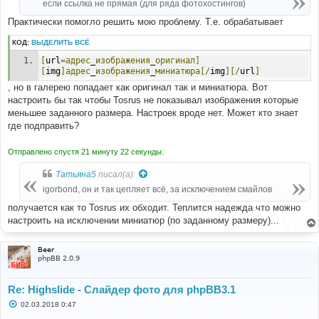
если ссылка не прямая (для ряда фотохостингов)
Практически помогло решить мою проблему. Т.е. обрабатывает
КОД:
ВЫДЕЛИТЬ ВСЁ
[
url
=адрес
_
изображения
_
оригинал]
[
img
]адрес
_
изображения
_
миниатюра[/
img
][/
url
]
, но в галерею попадает как оригинал так и миниатюра. Вот
настроить бы так чтобы Tosrus не показывал изображения которые
меньшее заданного размера. Настроек вроде нет. Может кто знает
где подправить?
Отправлено спустя 21 минуту 22 секунды:
Татьяна5
писал(а):
igorbond, он и так цепляет всё, за исключением смайлов
получается как то Tosrus их обходит. Теплится надежда что можно
настроить на исключении миниатюр (по заданному размеру)...
Beer
phpBB 2.0.9
Re: Highslide - Слайдер фото для phpBB3.1
С
02.03.2018 0:47
о