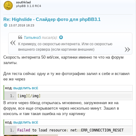
southklad
phpBB 3.1.0 RC4
Re: Highslide - Слайдер фото для phpBB3.1
С
13.07.2018 18:23
о
о
б
Татьяна5
писал(а):
щ
е
К примеру, со скоростью интернета. Или со скоростью
н
внешнего сервера (если картинки внешние)
и
е
Скорость интернета 50 мб/сек, картинки именно те что на форум
залиты.
Для теста сейчас одну и ту же фотографию залил к себе и вставил
ее же через
КОД:
ВЫДЕЛИТЬ ВСЁ
[
img
][/
img
]
В итоге через ббкод открылась мгновенно, загруженная же на
форум, все еще открывается через несколько минут. Зашел в
консоль и там такая ошибка на эту картинку
КОД:
ВЫДЕЛИТЬ ВСЁ
Failed
 to load resource
:
 net
::
ERR_CONNECTION_RESET