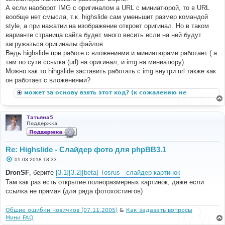
А если наоборот IMG с оригиналом а URL с миниатюрой, то в URL
вообще нет смысла, т.к. highslide сам уменьшит размер командой
style, а при нажатии на изображение откроет оригинал. Но в таком
варианте страница сайта будет много весить если на ней будут
загружаться оригиналы файлов.
Ведь highslide при работе с вложениями и миниатюрами работает ( а
там по сути ссылка (url) на оригинал, и img на миниатюру).
Можно как то hihgslide заставить работать с img внутри url также как
он работает с вложениями?
может за основу взять этот код? (к сожалению не
подходит к phpbb3)
Татьяна5
Поддержка
Re: Highslide - Слайдер фото для phpBB3.1
С
01.03.2018 18:33
о
о
DronSF
, берите
[3.1][3.2][beta] Tosrus - слайдер картинок
б
Там как раз есть открытие полноразмерных картинок, даже если
щ
е
ссылка не прямая (для ряда фотохостингов)
н
и
е
Общие ошибки новичков (07.11.2005)
&
Как задавать вопросы
Мини FAQ