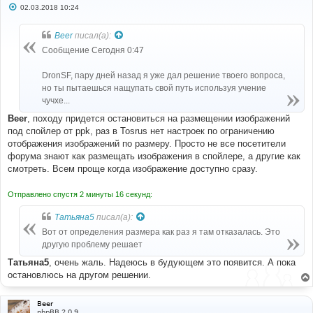
С
02.03.2018 10:24
о
о
б
Beer
писал(а):
щ
е
Сообщение Сегодня 0:47
н
и
е
DronSF, пару дней назад я уже дал решение твоего вопроса,
но ты пытаешься нащупать свой путь используя учение
чучхе...
Beer
, походу придется остановиться на размещении изображений
под спойлер от ppk, раз в Tosrus нет настроек по ограничению
отображения изображений по размеру. Просто не все посетители
форума знают как размещать изображения в спойлере, а другие как
смотреть. Всем проще когда изображение доступно сразу.
Отправлено спустя 2 минуты 16 секунд:
Татьяна5
писал(а):
Вот от определения размера как раз я там отказалась. Это
другую проблему решает
Татьяна5
, очень жаль. Надеюсь в будующем это появится. А пока
остановлюсь на другом решении.
Beer
phpBB 2.0.9