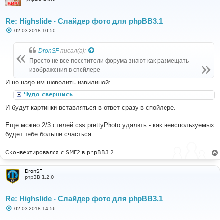
Re: Highslide - Слайдер фото для phpBB3.1
С
02.03.2018 10:50
о
о
б
DronSF
писал(а):
щ
е
Просто не все посетители форума знают как размещать
н
изображения в спойлере
и
е
И не надо им шевелить извилиной:
Чудо свершись
И будут картинки вставляться в ответ сразу в спойлере.
Еще можно 2/3 стилей css prettyPhoto удалить - как неиспользуемых
будет тебе больше счасться.
Сконвертировался с SMF2 в phpBB3.2
DronSF
phpBB 1.2.0
Re: Highslide - Слайдер фото для phpBB3.1
С
02.03.2018 14:56
о
о