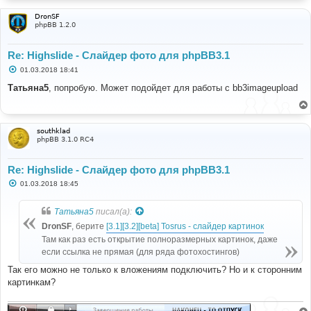
DronSF
phpBB 1.2.0
Re: Highslide - Слайдер фото для phpBB3.1
С
01.03.2018 18:41
о
о
Татьяна5
, попробую. Может подойдет для работы с bb3imageupload
б
щ
е
н
и
southklad
е
phpBB 3.1.0 RC4
Re: Highslide - Слайдер фото для phpBB3.1
С
01.03.2018 18:45
о
о
б
Татьяна5
писал(а):
щ
е
DronSF
, берите
[3.1][3.2][beta] Tosrus - слайдер картинок
н
Там как раз есть открытие полноразмерных картинок, даже
и
е
если ссылка не прямая (для ряда фотохостингов)
Так его можно не только к вложениям подключить? Но и к сторонним
картинкам?