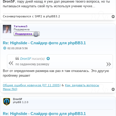
о
DronSF
, пару дней назад я уже дал решение твоего вопроса, но ты
б
пытаешься нащупать свой путь используя учение чучхе...
щ
е
н
и
Сконвертировался с SMF2 в phpBB3.2
е
Татьяна5
Поддержка
Re: Highslide - Слайдер фото для phpBB3.1
С
02.03.2018 5:56
о
о
б
DronSF
писал(а):
щ
е
по заданному размеру
н
и
Вот от определения размера как раз я там отказалась. Это другую
е
проблему решает
Общие ошибки новичков (07.11.2005)
&
Как задавать вопросы
Мини FAQ
DronSF
phpBB 1.2.0
Re: Highslide - Слайдер фото для phpBB3.1