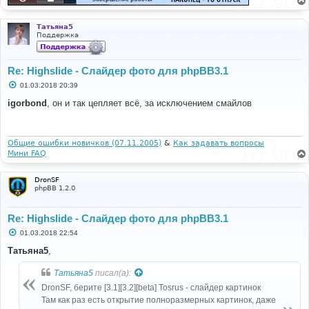
Татьяна5
Поддержка
Re: Highslide - Слайдер фото для phpBB3.1
С
01.03.2018 20:39
о
о
igorbond
, он и так цепляет всё, за исключением смайлов
б
щ
е
н
и
Общие ошибки новичков (07.11.2005)
&
Как задавать вопросы
е
Мини FAQ
DronSF
phpBB 1.2.0
Re: Highslide - Слайдер фото для phpBB3.1
С
01.03.2018 22:54
о
о
Татьяна5
,
б
щ
Татьяна5
писал(а):
е
н
DronSF, берите [3.1][3.2][beta] Tosrus - слайдер картинок
и
е
Там как раз есть открытие полноразмерных картинок, даже