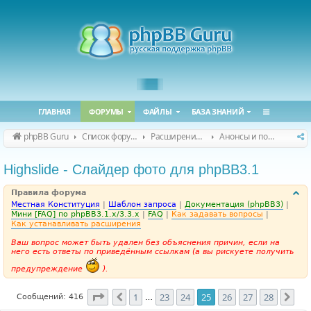
ГЛАВНАЯ
ФОРУМЫ
ФАЙЛЫ
БАЗА ЗНАНИЙ
phpBB Guru
Список форумов
Расширения phpBB
Анонсы и поддержка расширений для phpBB
Highslide - Слайдер фото для phpBB3.1
Правила форума
Местная Конституция
|
Шаблон запроса
|
Документация (phpBB3)
|
Мини [FAQ] по phpBB3.1.x/3.3.x
|
FAQ
|
Как задавать вопросы
|
Как устанавливать расширения
Ваш вопрос может быть удален без объяснения причин, если на
него есть ответы по приведённым ссылкам (а вы рискуете получить
предупреждение
).
Страница
25
из
28
1
23
24
25
26
27
28
Пред.
Сле
Сообщений: 416
…