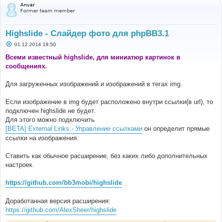
Anvar
Former team member
Highslide - Слайдер фото для phpBB3.1
С
01.12.2014 18:50
о
о
Всеми известный highslide, для миниатюр картинок в
б
сообщениях.
щ
е
н
Для загруженных изображений и изображений в тегах img.
и
е
Если изображение в img будет расположено внутри ссылки(в url), то
подключен highslide не будет.
Для этого можно подключить
[BETA] External Links - Управление ссылками
он определит прямые
ссылки на изображения.
Ставить как обычное расширение, без каких либо дополнительных
настроек.
https://github.com/bb3mobi/highslide
Доработанная версия расширения:
https://github.com/AlexSheer/highslide