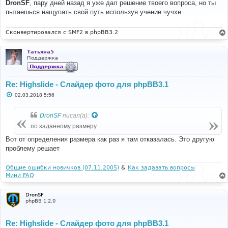
о
DronSF
, пару дней назад я уже дал решение твоего вопроса, но ты
б
пытаешься нащупать свой путь используя учение чучхе...
щ
е
н
и
Сконвертировался с SMF2 в phpBB3.2
е
Татьяна5
Поддержка
Re: Highslide - Слайдер фото для phpBB3.1
С
02.03.2018 5:56
о
о
б
DronSF
писал(а):
щ
е
по заданному размеру
н
и
Вот от определения размера как раз я там отказалась. Это другую
е
проблему решает
Общие ошибки новичков (07.11.2005)
&
Как задавать вопросы
Мини FAQ
DronSF
phpBB 1.2.0
Re: Highslide - Слайдер фото для phpBB3.1