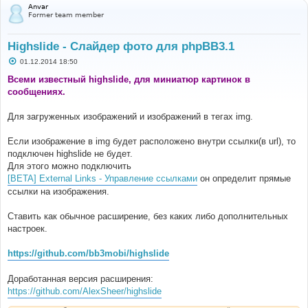
Anvar
Former team member
Highslide - Слайдер фото для phpBB3.1
С
01.12.2014 18:50
о
о
Всеми известный highslide, для миниатюр картинок в
б
сообщениях.
щ
е
н
Для загруженных изображений и изображений в тегах img.
и
е
Если изображение в img будет расположено внутри ссылки(в url), то
подключен highslide не будет.
Для этого можно подключить
[BETA] External Links - Управление ссылками
он определит прямые
ссылки на изображения.
Ставить как обычное расширение, без каких либо дополнительных
настроек.
https://github.com/bb3mobi/highslide
Доработанная версия расширения:
https://github.com/AlexSheer/highslide