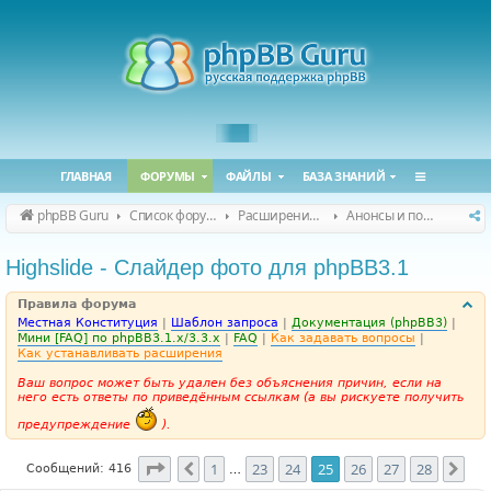
ГЛАВНАЯ
ФОРУМЫ
ФАЙЛЫ
БАЗА ЗНАНИЙ
phpBB Guru
Список форумов
Расширения phpBB
Анонсы и поддержка расширений для phpBB
Highslide - Слайдер фото для phpBB3.1
Правила форума
Местная Конституция
|
Шаблон запроса
|
Документация (phpBB3)
|
Мини [FAQ] по phpBB3.1.x/3.3.x
|
FAQ
|
Как задавать вопросы
|
Как устанавливать расширения
Ваш вопрос может быть удален без объяснения причин, если на
него есть ответы по приведённым ссылкам (а вы рискуете получить
предупреждение
).
Страница
25
из
28
1
23
24
25
26
27
28
Пред.
Сле
Сообщений: 416
…