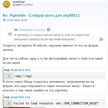
southklad
phpBB 3.1.0 RC4
Re: Highslide - Слайдер фото для phpBB3.1
С
13.07.2018 18:23
о
о
б
Татьяна5
писал(а):
щ
е
К примеру, со скоростью интернета. Или со скоростью
н
внешнего сервера (если картинки внешние)
и
е
Скорость интернета 50 мб/сек, картинки именно те что на форум
залиты.
Для теста сейчас одну и ту же фотографию залил к себе и вставил
ее же через
КОД:
ВЫДЕЛИТЬ ВСЁ
[
img
][/
img
]
В итоге через ббкод открылась мгновенно, загруженная же на
форум, все еще открывается через несколько минут. Зашел в
консоль и там такая ошибка на эту картинку
КОД:
ВЫДЕЛИТЬ ВСЁ
Failed
 to load resource
:
 net
::
ERR_CONNECTION_RESET