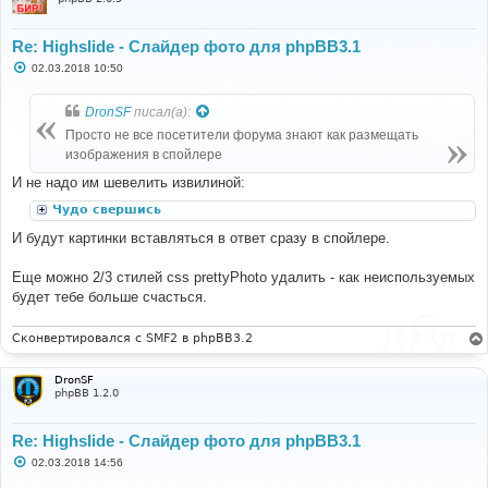
Re: Highslide - Слайдер фото для phpBB3.1
С
02.03.2018 10:50
о
о
б
DronSF
писал(а):
щ
е
Просто не все посетители форума знают как размещать
н
изображения в спойлере
и
е
И не надо им шевелить извилиной:
Чудо свершись
И будут картинки вставляться в ответ сразу в спойлере.
Еще можно 2/3 стилей css prettyPhoto удалить - как неиспользуемых
будет тебе больше счасться.
Сконвертировался с SMF2 в phpBB3.2
DronSF
phpBB 1.2.0
Re: Highslide - Слайдер фото для phpBB3.1
С
02.03.2018 14:56
о
о