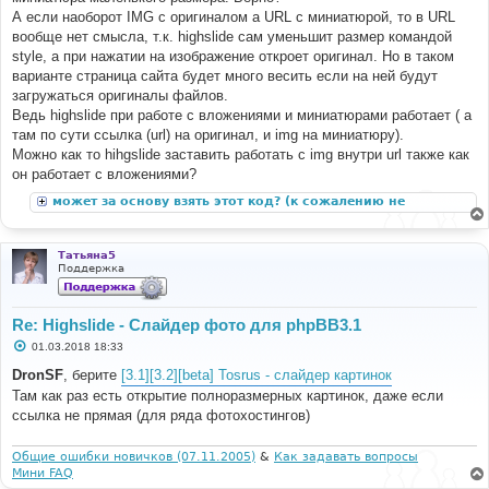
А если наоборот IMG с оригиналом а URL с миниатюрой, то в URL
вообще нет смысла, т.к. highslide сам уменьшит размер командой
style, а при нажатии на изображение откроет оригинал. Но в таком
варианте страница сайта будет много весить если на ней будут
загружаться оригиналы файлов.
Ведь highslide при работе с вложениями и миниатюрами работает ( а
там по сути ссылка (url) на оригинал, и img на миниатюру).
Можно как то hihgslide заставить работать с img внутри url также как
он работает с вложениями?
может за основу взять этот код? (к сожалению не
подходит к phpbb3)
Татьяна5
Поддержка
Re: Highslide - Слайдер фото для phpBB3.1
С
01.03.2018 18:33
о
о
DronSF
, берите
[3.1][3.2][beta] Tosrus - слайдер картинок
б
Там как раз есть открытие полноразмерных картинок, даже если
щ
е
ссылка не прямая (для ряда фотохостингов)
н
и
е
Общие ошибки новичков (07.11.2005)
&
Как задавать вопросы
Мини FAQ