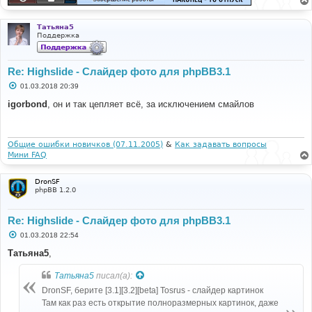
Татьяна5
Поддержка
Re: Highslide - Слайдер фото для phpBB3.1
С
01.03.2018 20:39
о
о
igorbond
, он и так цепляет всё, за исключением смайлов
б
щ
е
н
и
Общие ошибки новичков (07.11.2005)
&
Как задавать вопросы
е
Мини FAQ
DronSF
phpBB 1.2.0
Re: Highslide - Слайдер фото для phpBB3.1
С
01.03.2018 22:54
о
о
Татьяна5
,
б
щ
Татьяна5
писал(а):
е
н
DronSF, берите [3.1][3.2][beta] Tosrus - слайдер картинок
и
е
Там как раз есть открытие полноразмерных картинок, даже