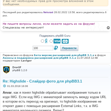
У вас нет необходимых прав для просмотра вложений в этом
сообщении.
Последний раз редактировалось
Nekstati
28.02.2022 13:58, всего редактировалось 6
раз.
Не пишите вопросы лично, если можете задать их на форуме!
Спецзаказы не интересуют!
Поддержать phpBB Guru
Перенесено из форума
Бета-версии расширений для phpBB 3.1.x
в форум
Анонсы и поддержка расширений для phpBB 3.1.x
11.07.2015 12:48
модератором
LavIgor
DronSF
phpBB 1.2.0
Re: Highslide - Слайдер фото для phpBB3.1
С
01.03.2018 16:06
о
о
Anvar
, как я понял highslide обрабатывает изображения только в
б
коде IMG. Если код IMG с миниатюрой запихнуть между кодом URL
щ
е
в котором есть переход на оригинал, то highslide изображение не
н
откроет даже с помощью расширения External Links, т.к. в IMG
и
е
миниатюра маленького размера. Верно?