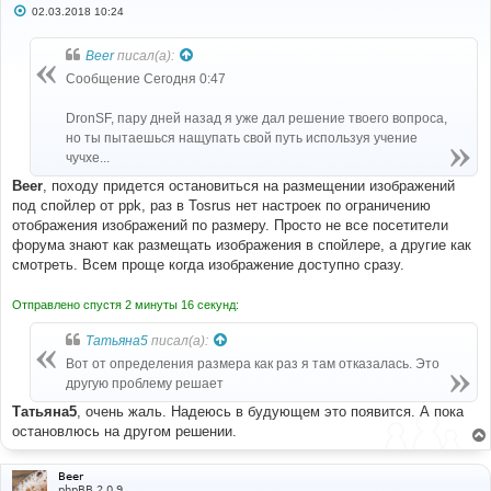
С
02.03.2018 10:24
о
о
б
Beer
писал(а):
щ
е
Сообщение Сегодня 0:47
н
и
е
DronSF, пару дней назад я уже дал решение твоего вопроса,
но ты пытаешься нащупать свой путь используя учение
чучхе...
Beer
, походу придется остановиться на размещении изображений
под спойлер от ppk, раз в Tosrus нет настроек по ограничению
отображения изображений по размеру. Просто не все посетители
форума знают как размещать изображения в спойлере, а другие как
смотреть. Всем проще когда изображение доступно сразу.
Отправлено спустя 2 минуты 16 секунд:
Татьяна5
писал(а):
Вот от определения размера как раз я там отказалась. Это
другую проблему решает
Татьяна5
, очень жаль. Надеюсь в будующем это появится. А пока
остановлюсь на другом решении.
Beer
phpBB 2.0.9