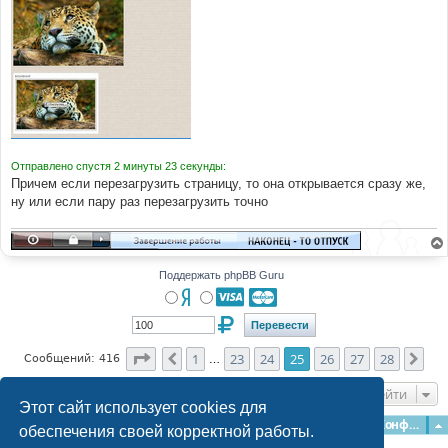
Отправлено спустя 2 минуты 23 секунды:
Причем если перезагрузить страницу, то она открывается сразу же,
ну или если пару раз перезагрузить точно
Поддержать phpBB Guru
Страница
25
из
28
1
23
24
25
26
27
28
Пред.
Сле
Сообщений: 416
…
Перейти
Этот сайт использует cookies для
Главная
Форумы
Наша команда
О команде
Конфиденциальность
обеспечения своей корректной работы.