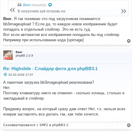
б
Beer
писал(а):
щ
е
В загрузчике ppk исправь на:
н
и
Beer
, Я так понимаю что под загрузчиком понимается
е
bb3imageupload ? Если да, то каждое новое изображение будет
попадать в отдельный спойлер. Это не есть гуд.
Вот если автоматом все изображения попадали бы под спойлер.
Например при использовании кода [spimage]
Beer
phpBB 2.0.9
Re: Highslide - Слайдер фото для phpBB3.1
С
02.03.2018 17:57
о
о
А пакетная загрузка bb3imageupload реализована?
б
Нет.
щ
е
Поэтому клавиатуру никто не отменял - сколько хочешь, столько и
н
закладывай в спойлер.
и
е
Предвижу вопрос, на который сразу дам ответ Нет, т.к. нельзя всех
юзеров заставлять все делать так, как тебе хочется.
Сконвертировался с SMF2 в phpBB3.2