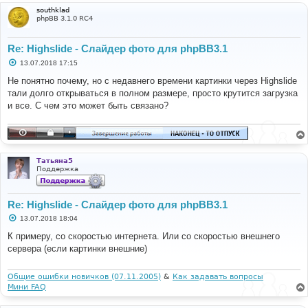
southklad
phpBB 3.1.0 RC4
Re: Highslide - Слайдер фото для phpBB3.1
С
13.07.2018 17:15
о
о
Не понятно почему, но с недавнего времени картинки через Highslide
б
тали долго открываться в полном размере, просто крутится загрузка
щ
е
и все. С чем это может быть связано?
н
и
е
Татьяна5
Поддержка
Re: Highslide - Слайдер фото для phpBB3.1
С
13.07.2018 18:04
о
о
К примеру, со скоростью интернета. Или со скоростью внешнего
б
сервера (если картинки внешние)
щ
е
н
и
Общие ошибки новичков (07.11.2005)
&
Как задавать вопросы
е
Мини FAQ