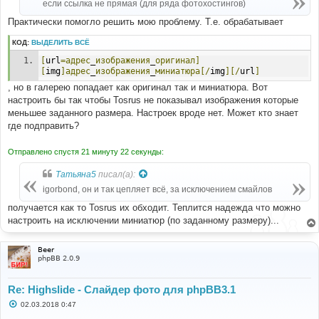
если ссылка не прямая (для ряда фотохостингов)
Практически помогло решить мою проблему. Т.е. обрабатывает
КОД:
ВЫДЕЛИТЬ ВСЁ
[
url
=адрес
_
изображения
_
оригинал]
[
img
]адрес
_
изображения
_
миниатюра[/
img
][/
url
]
, но в галерею попадает как оригинал так и миниатюра. Вот
настроить бы так чтобы Tosrus не показывал изображения которые
меньшее заданного размера. Настроек вроде нет. Может кто знает
где подправить?
Отправлено спустя 21 минуту 22 секунды:
Татьяна5
писал(а):
igorbond, он и так цепляет всё, за исключением смайлов
получается как то Tosrus их обходит. Теплится надежда что можно
настроить на исключении миниатюр (по заданному размеру)...
Beer
phpBB 2.0.9
Re: Highslide - Слайдер фото для phpBB3.1
С
02.03.2018 0:47
о