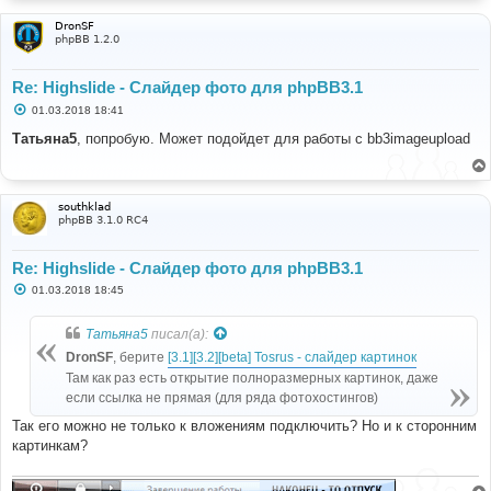
DronSF
phpBB 1.2.0
Re: Highslide - Слайдер фото для phpBB3.1
С
01.03.2018 18:41
о
о
Татьяна5
, попробую. Может подойдет для работы с bb3imageupload
б
щ
е
н
и
southklad
е
phpBB 3.1.0 RC4
Re: Highslide - Слайдер фото для phpBB3.1
С
01.03.2018 18:45
о
о
б
Татьяна5
писал(а):
щ
е
DronSF
, берите
[3.1][3.2][beta] Tosrus - слайдер картинок
н
Там как раз есть открытие полноразмерных картинок, даже
и
е
если ссылка не прямая (для ряда фотохостингов)
Так его можно не только к вложениям подключить? Но и к сторонним
картинкам?