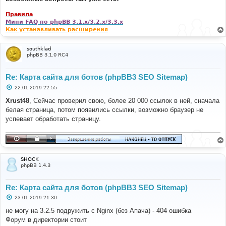
Правила
Мини FAQ по phpBB 3.1.x/3.2.x/3.3.x
Как устанавливать расширения
southklad
phpBB 3.1.0 RC4
Re: Карта сайта для ботов (phpBB3 SEO Sitemap)
С
22.01.2019 22:55
о
о
Xrust48
, Сейчас проверил свою, более 20 000 ссылок в ней, сначала
б
белая страница, потом появились ссылки, возможно браузер не
щ
е
успевает обработать страницу.
н
и
е
SHOCK
phpBB 1.4.3
Re: Карта сайта для ботов (phpBB3 SEO Sitemap)
С
23.01.2019 21:30
о
о
не могу на 3.2.5 подружить с Nginx (без Апача) - 404 ошибка
б
Форум в директории стоит
щ