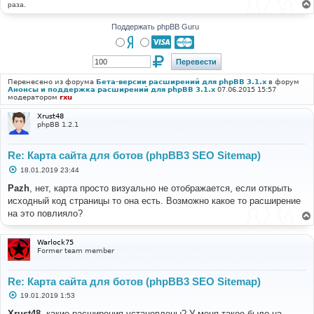
раза.
Поддержать phpBB Guru
Перенесено из форума
Бета-версии расширений для phpBB 3.1.x
в форум
Анонсы и поддержка расширений для phpBB 3.1.x
07.06.2015 15:57
модератором
rxu
Xrust48
phpBB 1.2.1
Re: Карта сайта для ботов (phpBB3 SEO Sitemap)
С
18.01.2019 23:44
о
о
Pazh
, нет, карта просто визуально не отображается, если открыть
б
исходный код страницы то она есть. Возможно какое то расширение
щ
е
на это повлияло?
н
и
е
Warlock75
Former team member
Re: Карта сайта для ботов (phpBB3 SEO Sitemap)
С
19.01.2019 1:53
о
о
Xrust48
, какие расширения установлены? У меня такое было на