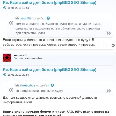
Re: Карта сайта для ботов (phpBB3 SEO Sitemap)
С
19.01.2019 19:51
о
о
б
Xrust48
писал(а):
щ
е
том то и дело что вебмастер видет яндекс и гугл ситемап,
н
сама карта в исходнике есть и обновляется, но страница
и
е
при открытии белая
Если страница белая, то и поисковики видеть не будут. В
вэбмастере, есть проверка карты, ввели адрес и проверь.
Warlock75
Former team member
Re: Карта сайта для ботов (phpBB3 SEO Sitemap)
С
19.01.2019 20:57
о
о
б
Perfecthus
писал(а):
щ
е
то и поисковики видеть не будут
н
и
Да. Там кэшируются данные, возможно месячной давности
е
информация висит.
Внимательно изучаем форум и чиаем FAQ. 95% всех ответов на
возможные вопросы там уже есть!