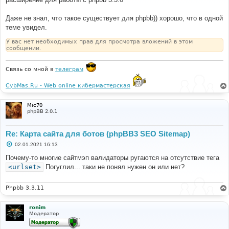
е
н
и
Даже не знал, что такое существует для phpbb)) хорошо, что в одной
е
теме увидел.
У вас нет необходимых прав для просмотра вложений в этом
сообщении.
Связь со мной в
телеграм
CybMas.Ru - Web online кибермастерская
Mic70
phpBB 2.0.1
Re: Карта сайта для ботов (phpBB3 SEO Sitemap)
С
02.01.2021 16:13
о
о
Почему-то многие сайтмэп валидаторы ругаются на отсутствие тега
б
<urlset>
Погуглил... таки не понял нужен он или нет?
щ
е
н
и
Phpbb 3.3.11
е
ronim
Модератор