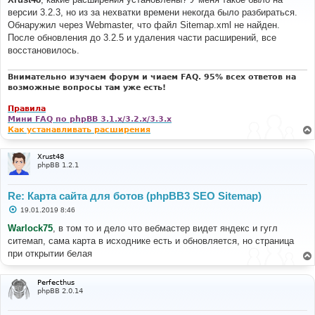
б
версии 3.2.3, но из за нехватки времени некогда было разбираться.
щ
е
Обнаружил через Webmaster, что файл Sitemap.xml не найден.
н
После обновления до 3.2.5 и удаления части расширений, все
и
е
восстановилось.
Внимательно изучаем форум и чиаем FAQ. 95% всех ответов на
возможные вопросы там уже есть!
Правила
Мини FAQ по phpBB 3.1.x/3.2.x/3.3.x
Как устанавливать расширения
Xrust48
phpBB 1.2.1
Re: Карта сайта для ботов (phpBB3 SEO Sitemap)
С
19.01.2019 8:46
о
о
Warlock75
, в том то и дело что вебмастер видет яндекс и гугл
б
ситемап, сама карта в исходнике есть и обновляется, но страница
щ
е
при открытии белая
н
и
е
Perfecthus
phpBB 2.0.14