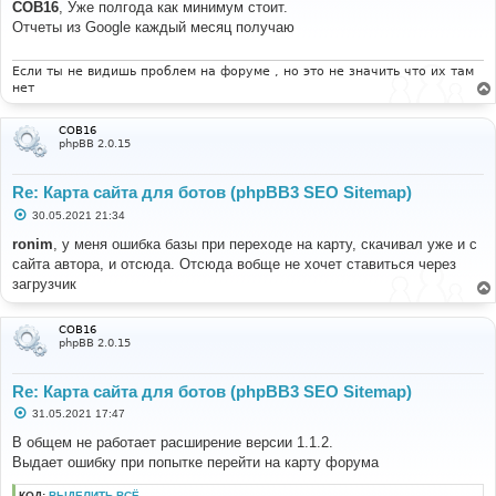
о
COB16
, Уже полгода как минимум стоит.
б
Отчеты из Google каждый месяц получаю
щ
е
н
и
Если ты не видишь проблем на форуме , но это не значить что их там
е
нет
COB16
phpBB 2.0.15
Re: Карта сайта для ботов (phpBB3 SEO Sitemap)
С
30.05.2021 21:34
о
о
ronim
, у меня ошибка базы при переходе на карту, скачивал уже и с
б
сайта автора, и отсюда. Отсюда вобще не хочет ставиться через
щ
е
загрузчик
н
и
е
COB16
phpBB 2.0.15
Re: Карта сайта для ботов (phpBB3 SEO Sitemap)
С
31.05.2021 17:47
о
о
В общем не работает расширение версии 1.1.2.
б
Выдает ошибку при попытке перейти на карту форума
щ
е
н
КОД:
ВЫДЕЛИТЬ ВСЁ