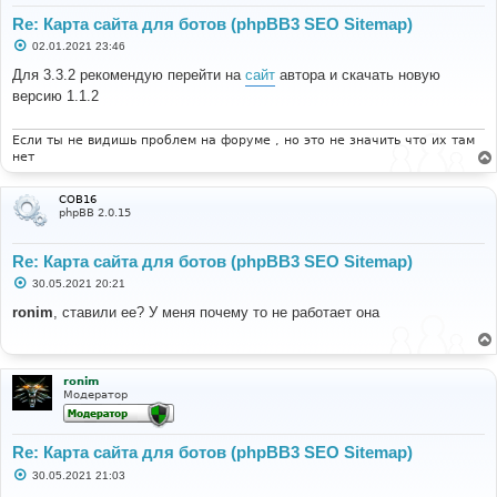
Re: Карта сайта для ботов (phpBB3 SEO Sitemap)
С
02.01.2021 23:46
о
о
Для 3.3.2 рекомендую перейти на
сайт
автора и скачать новую
б
версию 1.1.2
щ
е
н
и
Если ты не видишь проблем на форуме , но это не значить что их там
е
нет
COB16
phpBB 2.0.15
Re: Карта сайта для ботов (phpBB3 SEO Sitemap)
С
30.05.2021 20:21
о
о
ronim
, ставили ее? У меня почему то не работает она
б
щ
е
н
и
ronim
е
Модератор
Re: Карта сайта для ботов (phpBB3 SEO Sitemap)
С
30.05.2021 21:03
о