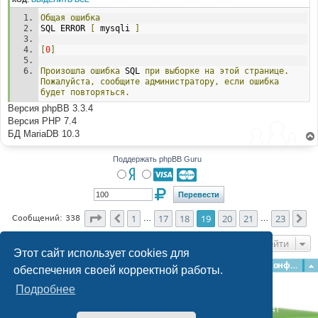
и
е
Общая
ошибка
SQL ERROR 
[
 mysqli 
]
[
0
]
Произошла
ошибка
 SQL 
при
выборке
на
этой
странице.
Пожалуйста,
сообщите
администратору,
если
ошибка
будет
повторяться.
Версия phpBB 3.3.4
Версия PHP 7.4
БД MariaDB 10.3
Поддержать phpBB Guru
Страница
19
из
23
1
17
18
19
20
21
23
Пред.
Сл
Сообщений: 338
…
…
Перейти
Этот сайт использует cookies для
Главная
Форумы
Наша команда
О команде
Конфиденциальность
обеспечения своей корректной работы.
Подробнее
Time: 0.275s
| Peak Memory Usage: 3.13 МБ | GZIP: Off |
Queries: 41