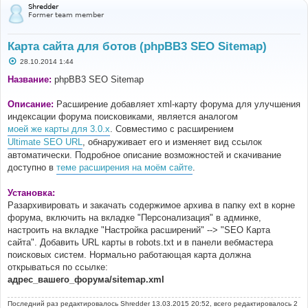
Shredder
Former team member
Карта сайта для ботов (phpBB3 SEO Sitemap)
С
28.10.2014 1:44
о
о
Название:
phpBB3 SEO Sitemap
б
щ
е
Описание:
Расширение добавляет xml-карту форума для улучшения
н
индексации форума поисковиками, является аналогом
и
е
моей же карты для 3.0.x
. Совместимо с расширением
Ultimate SEO URL
, обнаруживает его и изменяет вид ссылок
автоматически. Подробное описание возможностей и скачивание
доступно в
теме расширения на моём сайте
.
Установка:
Разархивировать и закачать содержимое архива в папку ext в корне
форума, включить на вкладке "Персонализация" в админке,
настроить на вкладке "Настройка расширений" --> "SEO Карта
сайта". Добавить URL карты в robots.txt и в панели вебмастера
поисковых систем. Нормально работающая карта должна
открываться по ссылке:
адрес_вашего_форума/sitemap.xml
Последний раз редактировалось
Shredder
13.03.2015 20:52, всего редактировалось 2