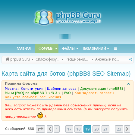
ГЛАВНАЯ
ФОРУМЫ
ФАЙЛЫ
БАЗА ЗНАНИЙ
phpBB Guru
Список форумов
Расширения phpBB
Анонсы и поддержка расширений для phpBB
Карта сайта для ботов (phpBB3 SEO Sitemap)
Правила форума
Местная Конституция
|
Шаблон запроса
|
Документация (phpBB3)
|
Мини [FAQ] по phpBB3.1.x/3.3.x
|
FAQ
|
Как задавать вопросы
|
Как устанавливать расширения
Ваш вопрос может быть удален без объяснения причин, если на
него есть ответы по приведённым ссылкам (а вы рискуете получить
предупреждение
).
Страница
19
из
23
1
17
18
19
20
21
23
Пред.
Сл
Сообщений: 338
…
…