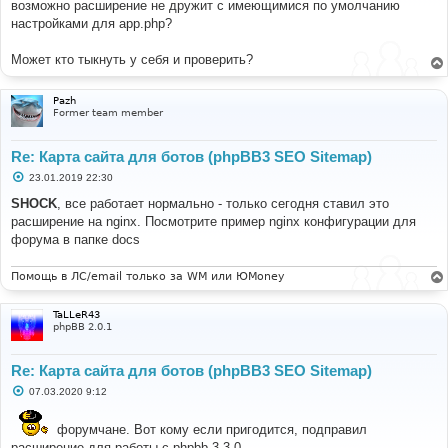
е
возможно расширение не дружит с имеющимися по умолчанию
н
настройками для app.php?
и
е
Может кто тыкнуть у себя и проверить?
Pazh
Former team member
Re: Карта сайта для ботов (phpBB3 SEO Sitemap)
С
23.01.2019 22:30
о
о
SHOCK
, все работает нормально - только сегодня ставил это
б
расширение на nginx. Посмотрите пример nginx конфигурации для
щ
е
форума в папке docs
н
и
е
Помощь в ЛС/email только за WM или ЮMoney
TaLLeR43
phpBB 2.0.1
Re: Карта сайта для ботов (phpBB3 SEO Sitemap)
С
07.03.2020 9:12
о
о
б
форумчане. Вот кому если пригодится, подправил
щ
расширение для работы с phpbb 3.3.0