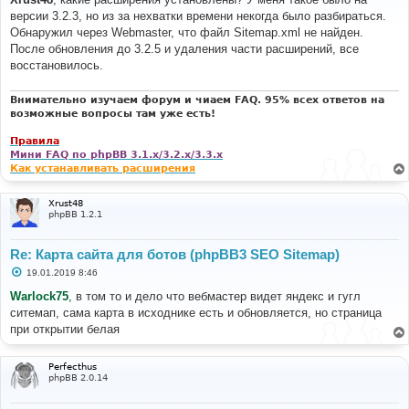
б
версии 3.2.3, но из за нехватки времени некогда было разбираться.
щ
е
Обнаружил через Webmaster, что файл Sitemap.xml не найден.
н
После обновления до 3.2.5 и удаления части расширений, все
и
е
восстановилось.
Внимательно изучаем форум и чиаем FAQ. 95% всех ответов на
возможные вопросы там уже есть!
Правила
Мини FAQ по phpBB 3.1.x/3.2.x/3.3.x
Как устанавливать расширения
Xrust48
phpBB 1.2.1
Re: Карта сайта для ботов (phpBB3 SEO Sitemap)
С
19.01.2019 8:46
о
о
Warlock75
, в том то и дело что вебмастер видет яндекс и гугл
б
ситемап, сама карта в исходнике есть и обновляется, но страница
щ
е
при открытии белая
н
и
е
Perfecthus
phpBB 2.0.14