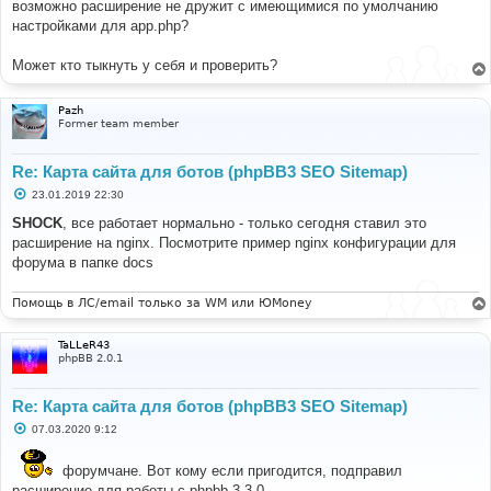
е
возможно расширение не дружит с имеющимися по умолчанию
н
настройками для app.php?
и
е
Может кто тыкнуть у себя и проверить?
Pazh
Former team member
Re: Карта сайта для ботов (phpBB3 SEO Sitemap)
С
23.01.2019 22:30
о
о
SHOCK
, все работает нормально - только сегодня ставил это
б
расширение на nginx. Посмотрите пример nginx конфигурации для
щ
е
форума в папке docs
н
и
е
Помощь в ЛС/email только за WM или ЮMoney
TaLLeR43
phpBB 2.0.1
Re: Карта сайта для ботов (phpBB3 SEO Sitemap)
С
07.03.2020 9:12
о
о
б
форумчане. Вот кому если пригодится, подправил
щ
расширение для работы с phpbb 3.3.0