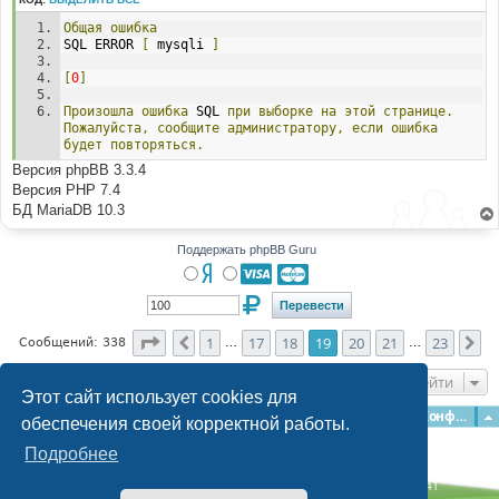
и
е
Общая
ошибка
SQL ERROR 
[
 mysqli 
]
[
0
]
Произошла
ошибка
 SQL 
при
выборке
на
этой
странице.
Пожалуйста,
сообщите
администратору,
если
ошибка
будет
повторяться.
Версия phpBB 3.3.4
Версия PHP 7.4
БД MariaDB 10.3
Поддержать phpBB Guru
Страница
19
из
23
1
17
18
19
20
21
23
Пред.
Сл
Сообщений: 338
…
…
Перейти
Этот сайт использует cookies для
Главная
Форумы
Наша команда
О команде
Конфиденциальность
обеспечения своей корректной работы.
Подробнее
Time: 0.272s
| Peak Memory Usage: 3.13 МБ | GZIP: Off |
Queries: 41