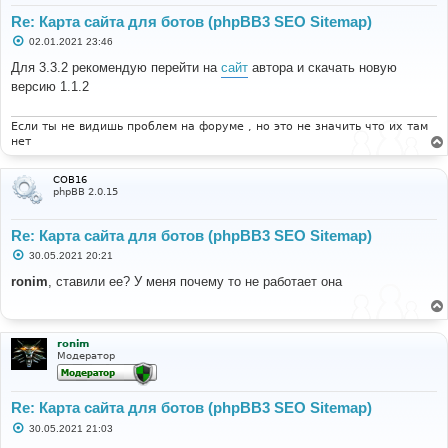
Re: Карта сайта для ботов (phpBB3 SEO Sitemap)
С
02.01.2021 23:46
о
о
Для 3.3.2 рекомендую перейти на
сайт
автора и скачать новую
б
версию 1.1.2
щ
е
н
и
Если ты не видишь проблем на форуме , но это не значить что их там
е
нет
COB16
phpBB 2.0.15
Re: Карта сайта для ботов (phpBB3 SEO Sitemap)
С
30.05.2021 20:21
о
о
ronim
, ставили ее? У меня почему то не работает она
б
щ
е
н
и
ronim
е
Модератор
Re: Карта сайта для ботов (phpBB3 SEO Sitemap)
С
30.05.2021 21:03
о