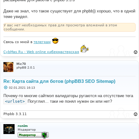
е
н
и
Даже не знал, что такое существует для phpbb)) хорошо, что в одной
е
теме увидел.
У вас нет необходимых прав для просмотра вложений в этом
сообщении.
Связь со мной в
телеграм
CybMas.Ru - Web online кибермастерская
Mic70
phpBB 2.0.1
Re: Карта сайта для ботов (phpBB3 SEO Sitemap)
С
02.01.2021 16:13
о
о
Почему-то многие сайтмэп валидаторы ругаются на отсутствие тега
б
<urlset>
Погуглил... таки не понял нужен он или нет?
щ
е
н
и
Phpbb 3.3.11
е
ronim
Модератор