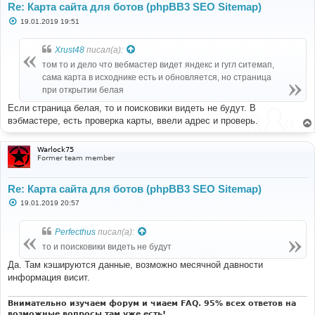
Re: Карта сайта для ботов (phpBB3 SEO Sitemap)
С
19.01.2019 19:51
о
о
б
Xrust48
писал(а):
щ
е
том то и дело что вебмастер видет яндекс и гугл ситемап,
н
сама карта в исходнике есть и обновляется, но страница
и
е
при открытии белая
Если страница белая, то и поисковики видеть не будут. В
вэбмастере, есть проверка карты, ввели адрес и проверь.
Warlock75
Former team member
Re: Карта сайта для ботов (phpBB3 SEO Sitemap)
С
19.01.2019 20:57
о
о
б
Perfecthus
писал(а):
щ
е
то и поисковики видеть не будут
н
и
Да. Там кэшируются данные, возможно месячной давности
е
информация висит.
Внимательно изучаем форум и чиаем FAQ. 95% всех ответов на
возможные вопросы там уже есть!