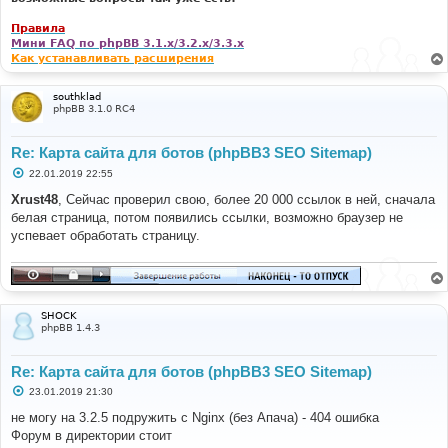
Правила
Мини FAQ по phpBB 3.1.x/3.2.x/3.3.x
Как устанавливать расширения
southklad
phpBB 3.1.0 RC4
Re: Карта сайта для ботов (phpBB3 SEO Sitemap)
С
22.01.2019 22:55
о
о
Xrust48
, Сейчас проверил свою, более 20 000 ссылок в ней, сначала
б
белая страница, потом появились ссылки, возможно браузер не
щ
е
успевает обработать страницу.
н
и
е
SHOCK
phpBB 1.4.3
Re: Карта сайта для ботов (phpBB3 SEO Sitemap)
С
23.01.2019 21:30
о
о
не могу на 3.2.5 подружить с Nginx (без Апача) - 404 ошибка
б
Форум в директории стоит
щ