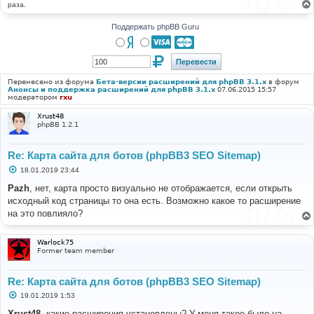
раза.
Поддержать phpBB Guru
Перенесено из форума
Бета-версии расширений для phpBB 3.1.x
в форум
Анонсы и поддержка расширений для phpBB 3.1.x
07.06.2015 15:57
модератором
rxu
Xrust48
phpBB 1.2.1
Re: Карта сайта для ботов (phpBB3 SEO Sitemap)
С
18.01.2019 23:44
о
о
Pazh
, нет, карта просто визуально не отображается, если открыть
б
исходный код страницы то она есть. Возможно какое то расширение
щ
е
на это повлияло?
н
и
е
Warlock75
Former team member
Re: Карта сайта для ботов (phpBB3 SEO Sitemap)
С
19.01.2019 1:53
о
о
Xrust48
, какие расширения установлены? У меня такое было на