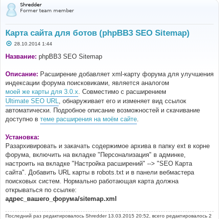
Shredder
Former team member
Карта сайта для ботов (phpBB3 SEO Sitemap)
С
28.10.2014 1:44
о
о
Название:
phpBB3 SEO Sitemap
б
щ
е
Описание:
Расширение добавляет xml-карту форума для улучшения
н
индексации форума поисковиками, является аналогом
и
е
моей же карты для 3.0.x
. Совместимо с расширением
Ultimate SEO URL
, обнаруживает его и изменяет вид ссылок
автоматически. Подробное описание возможностей и скачивание
доступно в
теме расширения на моём сайте
.
Установка:
Разархивировать и закачать содержимое архива в папку ext в корне
форума, включить на вкладке "Персонализация" в админке,
настроить на вкладке "Настройка расширений" --> "SEO Карта
сайта". Добавить URL карты в robots.txt и в панели вебмастера
поисковых систем. Нормально работающая карта должна
открываться по ссылке:
адрес_вашего_форума/sitemap.xml
Последний раз редактировалось
Shredder
13.03.2015 20:52, всего редактировалось 2