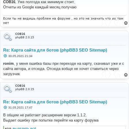
о
COB16
, Уже полгода как минимум стоит.
б
Отчеты из Google каждый месяц получаю
щ
е
н
и
Если ты не видишь проблем на форуме , но это не значить что их там
е
нет
COB16
phpBB 2.0.15
Re: Карта сайта для ботов (phpBB3 SEO Sitemap)
С
30.05.2021 21:34
о
о
ronim
, у меня ошибка базы при переходе на карту, скачивал уже и с
б
сайта автора, и отсюда. Отсюда вобще не хочет ставиться через
щ
е
загрузчик
н
и
е
COB16
phpBB 2.0.15
Re: Карта сайта для ботов (phpBB3 SEO Sitemap)
С
31.05.2021 17:47
о
о
В общем не работает расширение версии 1.1.2.
б
Выдает ошибку при попытке перейти на карту форума
щ
е
н
КОД:
ВЫДЕЛИТЬ ВСЁ