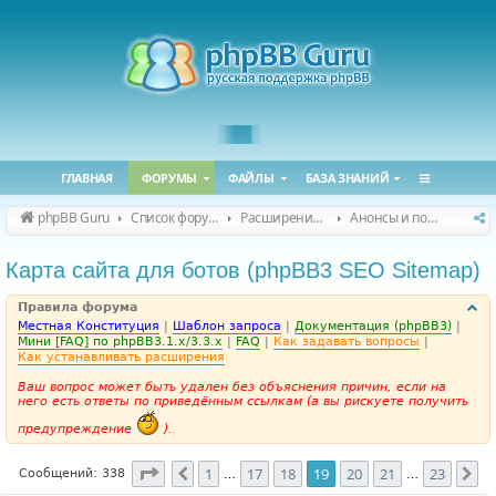
ГЛАВНАЯ
ФОРУМЫ
ФАЙЛЫ
БАЗА ЗНАНИЙ
phpBB Guru
Список форумов
Расширения phpBB
Анонсы и поддержка расширений для phpBB
Карта сайта для ботов (phpBB3 SEO Sitemap)
Правила форума
Местная Конституция
|
Шаблон запроса
|
Документация (phpBB3)
|
Мини [FAQ] по phpBB3.1.x/3.3.x
|
FAQ
|
Как задавать вопросы
|
Как устанавливать расширения
Ваш вопрос может быть удален без объяснения причин, если на
него есть ответы по приведённым ссылкам (а вы рискуете получить
предупреждение
).
Страница
19
из
23
1
17
18
19
20
21
23
Пред.
Сл
Сообщений: 338
…
…