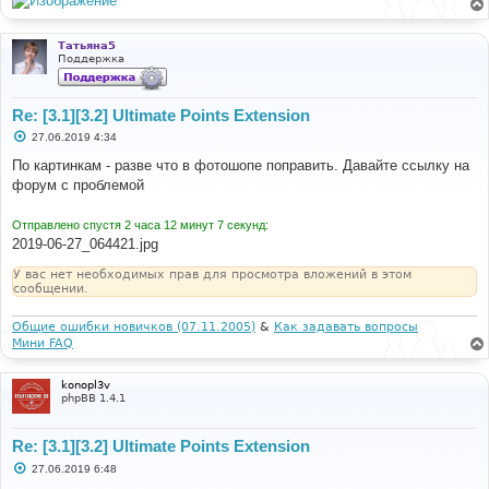
LINE
:
82
CALL
:
 p_master
->
load_active
()
Татьяна5
Поддержка
Re: [3.1][3.2] Ultimate Points Extension
С
27.06.2019 4:34
о
о
По картинкам - разве что в фотошопе поправить. Давайте ссылку на
б
форум с проблемой
щ
е
н
Отправлено спустя 2 часа 12 минут 7 секунд:
и
е
2019-06-27_064421.jpg
У вас нет необходимых прав для просмотра вложений в этом
сообщении.
Общие ошибки новичков (07.11.2005)
&
Как задавать вопросы
Мини FAQ
konopl3v
phpBB 1.4.1
Re: [3.1][3.2] Ultimate Points Extension
С
27.06.2019 6:48
о