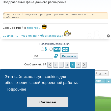
о
Подправленый файл данного расширения.
б
щ
е
н
У вас нет необходимых прав для просмотра вложений в этом
и
сообщении.
е
Связь со мной в
телеграм
CybMas.Ru - Web online кибермастерская
Поддержать phpBB Guru
1
2
3
4
5
Пред.
След.
Сообщений: 67
Перейти
Этот сайт использует cookies для
Главная
Форумы
Наша команда
О команде
Конфиденциальность
обеспечения своей корректной работы.
Подробнее
Time: 0.261s
| Peak Memory Usage: 3.11 МБ | GZIP: Off |
Queries: 40
© phpBB Guru, 2004—2026
Согласен
Powered by
phpBB
Style by
Artodia