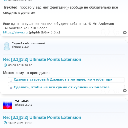
о
о
TrekRed
, просто у вас нет фантазии)) вообще не обязательно всё
б
сводить к деньгам.
щ
е
н
и
Еще одно нарушение правил и будете забанены. © Mr. Anderson
е
Ты очистил кеш? © Sheer
https://siava.ru
(phpbb
2.0.x
3.5.x)
Случайный прохожий
phpBB 1.2.0
Re: [3.1][3.2] Ultimate Points Extension
С
03.08.2019 20:20
о
о
Может кому-то пригодится:
б
щ
Сделать стартовый Джекпот в лотерее, но чтобы при
е
этом он не добавлялся после каждого не розыгрыша
н
Сделать, чтобы не вся сумма от купленных билетов
повторно
и
прибавлялась к Джекпоту
е
TaLLeR43
phpBB 2.0.1
Re: [3.1][3.2] Ultimate Points Extension
С
16.02.2021 11:33
о