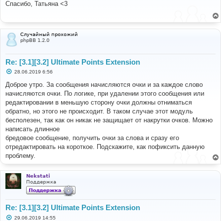
о
Спасибо, Татьяна <3
б
щ
е
н
и
Случайный прохожий
е
phpBB 1.2.0
Re: [3.1][3.2] Ultimate Points Extension
С
28.06.2019 6:56
о
о
Доброе утро. За сообщения начисляются очки и за каждое слово
б
начисляются очки. По логике, при удалении этого сообщения или
щ
е
редактировании в меньшую сторону очки должны отниматься
н
обратно, но этого не происходит. В таком случае этот модуль
и
е
бесполезен, так как он никак не защищает от накрутки очков. Можно
написать длинное
бредовое сообщение, получить очки за слова и сразу его
отредактировать на короткое. Подскажите, как пофиксить данную
проблему.
Nekstati
Поддержка
Re: [3.1][3.2] Ultimate Points Extension
С
29.06.2019 14:55