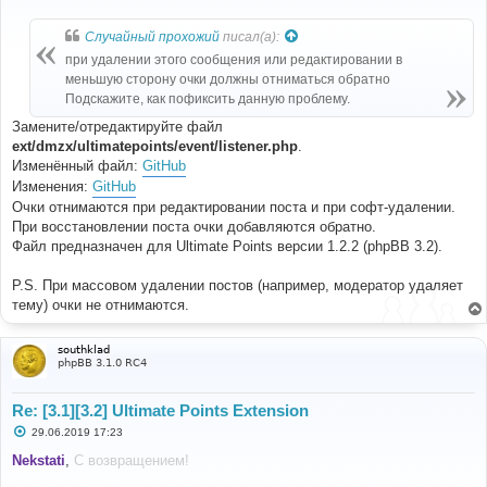
о
о
б
Случайный прохожий
писал(а):
щ
е
при удалении этого сообщения или редактировании в
н
меньшую сторону очки должны отниматься обратно
и
е
Подскажите, как пофиксить данную проблему.
Замените/отредактируйте файл
ext/dmzx/ultimatepoints/event/listener.php
.
Изменённый файл:
GitHub
Изменения:
GitHub
Очки отнимаются при редактировании поста и при софт-удалении.
При восстановлении поста очки добавляются обратно.
Файл предназначен для Ultimate Points версии 1.2.2 (phpBB 3.2).
P.S. При массовом удалении постов (например, модератор удаляет
тему) очки не отнимаются.
southklad
phpBB 3.1.0 RC4
Re: [3.1][3.2] Ultimate Points Extension
С
29.06.2019 17:23
о
о
Nekstati
,
С возвращением!
б
щ