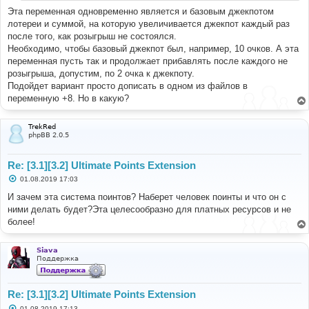
и
Эта переменная одновременно является и базовым джекпотом
е
лотереи и суммой, на которую увеличивается джекпот каждый раз
после того, как розыгрыш не состоялся.
Необходимо, чтобы базовый джекпот был, например, 10 очков. А эта
переменная пусть так и продолжает прибавлять после каждого не
розыгрыша, допустим, по 2 очка к джекпоту.
Подойдет вариант просто дописать в одном из файлов в
переменную +8. Но в какую?
TrekRed
phpBB 2.0.5
Re: [3.1][3.2] Ultimate Points Extension
С
01.08.2019 17:03
о
о
И зачем эта система поинтов? Наберет человек поинты и что он с
б
ними делать будет?Эта целесообразно для платных ресурсов и не
щ
е
более!
н
и
е
Siava
Поддержка
Re: [3.1][3.2] Ultimate Points Extension
С
01.08.2019 17:13