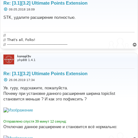
Re: [3.1][3.2] Ultimate Points Extension
FILE
:
[
ROOT
]/
phpbb
/
db
/
driver
/
mysqli
.
php
С
LINE
:
193
09.05.2018 18:09
о
CALL
:
 phpbb\db\driver\driver
->
sql_error
()
о
STK, удалите расширение полностью.
б
FILE
:
[
ROOT
]/
phpbb
/
db
/
driver
/
factory
.
php
щ
е
LINE
:
329
н
CALL
:
 phpbb\db\driver\mysqli
->
sql_query
()
и
//
е
// That's all, Folks!
FILE
:
// -------------------------------------------------
[
ROOT
]/
ext
/
dmzx
/
ultimatepoints
/
controller
/
admin_contr
oller
.
php
LINE
:
285
konopl3v
CALL
:
 phpbb\db\driver\factory
->
sql_query
()
phpBB 1.4.1
FILE
:
Re: [3.1][3.2] Ultimate Points Extension
[
ROOT
]/
ext
/
dmzx
/
ultimatepoints
/
acp
/
acp_ultimatepoints
_module
.
php
С
26.06.2019 17:34
LINE
:
34
о
о
Ув. гуру, подскажите, пожалуйста.
CALL
:
б
dmzx\ultimatepoints\controller\admin_controller
-
Почему при установке данного расширения ширина topiclist
щ
>
display_points
()
е
становится меньше ? И как это пофиксить ?
н
и
FILE
:
[
ROOT
]/
includes
/
functions_module
.
php
е
LINE
:
676
CALL
:
dmzx\ultimatepoints\acp\acp_ultimatepoints_module
-
Отправлено спустя 39 минут 12 секунд:
>
main
()
Отключаю данное расширение и становится всё нормально:
FILE
:
[
ROOT
]/
adm
/
index
.
php