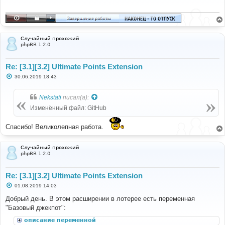
е
н
и
е
Случайный прохожий
phpBB 1.2.0
Re: [3.1][3.2] Ultimate Points Extension
С
30.06.2019 18:43
о
о
б
Nekstati
писал(а):
щ
е
Изменённый файл: GitHub
н
и
е
Спасибо! Великолепная работа.
Случайный прохожий
phpBB 1.2.0
Re: [3.1][3.2] Ultimate Points Extension
С
01.08.2019 14:03
о
о
Добрый день. В этом расширении в лотерее есть переменная
б
"Базовый джекпот":
щ
е
описание переменной
н