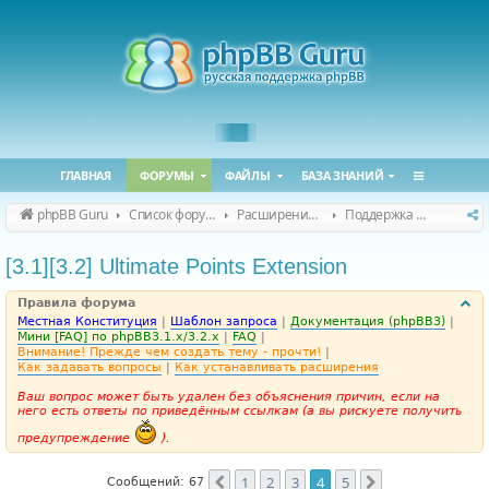
ГЛАВНАЯ
ФОРУМЫ
ФАЙЛЫ
БАЗА ЗНАНИЙ
phpBB Guru
Список форумов
Расширения phpBB
Поддержка расширений для phpBB
[3.1][3.2] Ultimate Points Extension
Правила форума
Местная Конституция
|
Шаблон запроса
|
Документация (phpBB3)
|
Мини [FAQ] по phpBB3.1.x/3.2.x
|
FAQ
|
Внимание! Прежде чем создать тему - прочти!
|
Как задавать вопросы
|
Как устанавливать расширения
Ваш вопрос может быть удален без объяснения причин, если на
него есть ответы по приведённым ссылкам (а вы рискуете получить
предупреждение
).
1
2
3
4
5
Пред.
След.
Сообщений: 67