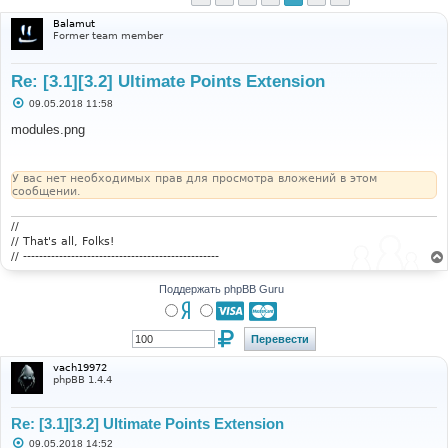
Balamut
Former team member
Re: [3.1][3.2] Ultimate Points Extension
С
09.05.2018 11:58
о
о
modules.png
б
щ
е
н
У вас нет необходимых прав для просмотра вложений в этом
и
сообщении.
е
//
// That's all, Folks!
// -------------------------------------------------
Поддержать phpBB Guru
vach19972
phpBB 1.4.4
Re: [3.1][3.2] Ultimate Points Extension
С
09.05.2018 14:52