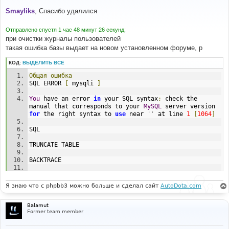
о
о
Smayliks
, Спасибо удалился
б
щ
е
Отправлено спустя 1 час 48 минут 26 секунд:
н
при очистки журналы пользователей
и
е
такая ошибка базы выдает на новом установленном форуме, р
КОД:
ВЫДЕЛИТЬ ВСЁ
Общая
ошибка
SQL ERROR 
[
 mysqli 
]
You
 have an error 
in
 your SQL syntax
;
 check the 
manual that corresponds to your 
MySQL
 server version 
for
 the right syntax to 
use
 near 
''
 at line 
1
[
1064
]
SQL
TRUNCATE TABLE 
BACKTRACE
FILE
:
(
not
 given 
by
 php
)
LINE
:
(
not
 given 
by
 php
)
Я знаю что с phpbb3 можно больше и сделал сайт
AutoDota.com
CALL
:
 msg_handler
()
Balamut
FILE
:
[
ROOT
]/
phpbb
/
db
/
driver
/
driver
.
php
Former team member
LINE
:
996
CALL
:
 trigger_error
()