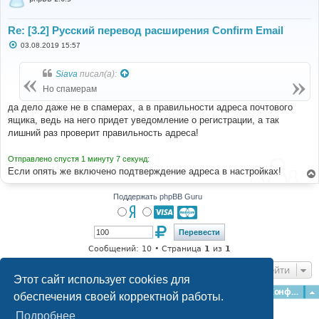
Re: [3.2] Русский перевод расширения Confirm Email
С
03.08.2019 15:57
о
о
б
Siava
писал(а):
щ
е
Но спамерам
н
и
да дело даже не в спамерах, а в правильности адреса почтового
е
ящика, ведь на него придет уведомление о регистрации, а так
лишний раз проверит правильность адреса!
Отправлено спустя 1 минуту 7 секунд:
Если опять же включено подтверждение адреса в настройках!
Поддержать phpBB Guru
Сообщений: 10 • Страница
1
из
1
Перейти
Этот сайт использует cookies для
Главная
Форумы
Наша команда
О команде
Конфиденциальность
обеспечения своей корректной работы.
Подробнее