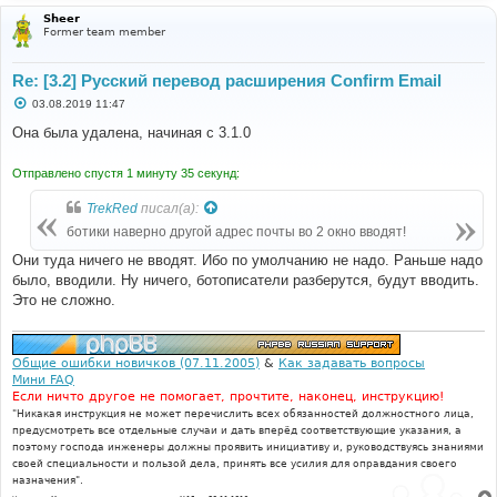
Sheer
Former team member
Re: [3.2] Русский перевод расширения Confirm Email
С
03.08.2019 11:47
о
о
Она была удалена, начиная с 3.1.0
б
щ
е
Отправлено спустя 1 минуту 35 секунд:
н
и
TrekRed
писал(а):
е
ботики наверно другой адрес почты во 2 окно вводят!
Они туда ничего не вводят. Ибо по умолчанию не надо. Раньше надо
было, вводили. Ну ничего, ботописатели разберутся, будут вводить.
Это не сложно.
Общие ошибки новичков (07.11.2005)
&
Как задавать вопросы
Мини FAQ
Если ничто другое не помогает, прочтите, наконец, инструкцию!
"Никакая инструкция не может перечислить всех обязанностей должностного лица,
предусмотреть все отдельные случаи и дать вперёд соответствующие указания, а
поэтому господа инженеры должны проявить инициативу и, руководствуясь знаниями
своей специальности и пользой дела, принять все усилия для оправдания своего
назначения".