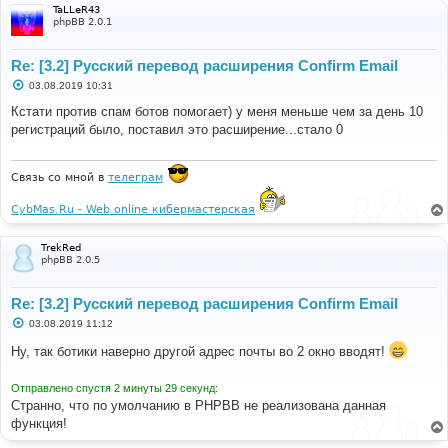
TaLLeR43
phpBB 2.0.1
Re: [3.2] Русский перевод расширения Confirm Email
С
03.08.2019 10:31
о
о
Кстати против спам ботов помогает) у меня меньше чем за день 10
б
регистраций было, поставил это расширение...стало 0
щ
е
н
и
Связь со мной в
телеграм
е
CybMas.Ru - Web online кибермастерская
TrekRed
phpBB 2.0.5
Re: [3.2] Русский перевод расширения Confirm Email
С
03.08.2019 11:12
о
о
Ну, так ботики наверно другой адрес почты во 2 окно вводят!
б
щ
е
Отправлено спустя 2 минуты 29 секунд:
н
Странно, что по умолчанию в PHPBB не реализована данная
и
е
функция!