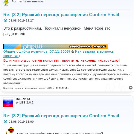
Former team member
Re: [3.2] Русский перевод расширения Confirm Email
С
03.08.2019 12:27
о
о
Это к разработчикам. Посчитали ненужной. Меня тоже это
б
раздражало.
щ
е
н
и
е
Общие ошибки новичков (07.11.2005)
&
Как задавать вопросы
Мини FAQ
Если ничто другое не помогает, прочтите, наконец, инструкцию!
"Никакая инструкция не может перечислить всех обязанностей должностного лица,
предусмотреть все отдельные случаи и дать вперёд соответствующие указания, а
поэтому господа инженеры должны проявить инициативу и, руководствуясь знаниями
своей специальности и пользой дела, принять все усилия для оправдания своего
назначения".
Циркуляр Морского технического комитета №15 от 29.11.1910 г.
TaLLeR43
phpBB 2.0.1
Re: [3.2] Русский перевод расширения Confirm Email
С
03.08.2019 13:00
о
о
б
может разработчики со спамерами в заговоре?