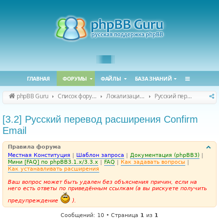
ГЛАВНАЯ
ФОРУМЫ
ФАЙЛЫ
БАЗА ЗНАНИЙ
phpBB Guru
Список форумов
Локализация phpBB
Русский перевод расширений
[3.2] Русский перевод расширения Confirm
Email
Правила форума
Местная Конституция
|
Шаблон запроса
|
Документация (phpBB3)
|
Мини [FAQ] по phpBB3.1.x/3.3.x
|
FAQ
|
Как задавать вопросы
|
Как устанавливать расширения
Ваш вопрос может быть удален без объяснения причин, если на
него есть ответы по приведённым ссылкам (а вы рискуете получить
предупреждение
).
Сообщений: 10 • Страница
1
из
1