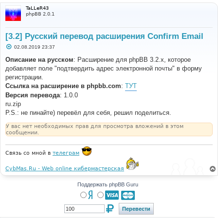
TaLLeR43
phpBB 2.0.1
[3.2] Русский перевод расширения Confirm Email
С
02.08.2019 23:37
о
о
Описание на русском
: Расширение для phpBB 3.2.x, которое
б
добавляет поле "подтвердить адрес электронной почты" в форму
щ
е
регистрации.
н
Ссылка на расширение в phpbb.com
:
ТУТ
и
е
Версия перевода
: 1.0.0
ru.zip
P.S.: не пинайте) перевёл для себя, решил поделиться.
У вас нет необходимых прав для просмотра вложений в этом
сообщении.
Связь со мной в
телеграм
CybMas.Ru - Web online кибермастерская
Поддержать phpBB Guru