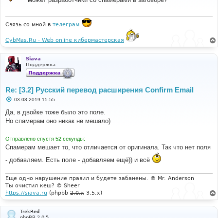
щ
е
н
и
Связь со мной в
телеграм
е
CybMas.Ru - Web online кибермастерская
Siava
Поддержка
Re: [3.2] Русский перевод расширения Confirm Email
С
03.08.2019 15:55
о
о
Да, в двойке тоже было это поле.
б
Но спамерам оно никак не мешало)
щ
е
н
Отправлено спустя 52 секунды:
и
е
Спамерам мешает то, что отличается от оригинала. Так что нет поля
- добавляем. Есть поле - добавляем ещё)) и всё
Еще одно нарушение правил и будете забанены. © Mr. Anderson
Ты очистил кеш? © Sheer
https://siava.ru
(phpbb
2.0.x
3.5.x)
TrekRed
phpBB 2.0.5