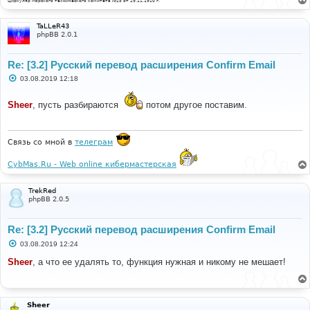
Циркуляр Морского технического комитета №15 от 29.11.1910 г.
TaLLeR43
phpBB 2.0.1
Re: [3.2] Русский перевод расширения Confirm Email
С
03.08.2019 12:18
о
о
б
Sheer
, пусть разбираются
потом другое поставим.
щ
е
н
и
Связь со мной в
телеграм
е
CybMas.Ru - Web online кибермастерская
TrekRed
phpBB 2.0.5
Re: [3.2] Русский перевод расширения Confirm Email
С
03.08.2019 12:24
о
о
Sheer
, а что ее удалять то, функция нужная и никому не мешает!
б
щ
е
н
и
Sheer
е