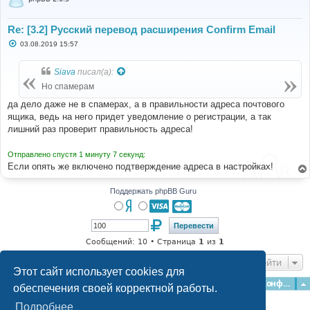
Re: [3.2] Русский перевод расширения Confirm Email
С
03.08.2019 15:57
о
о
б
Siava
писал(а):
щ
е
Но спамерам
н
и
да дело даже не в спамерах, а в правильности адреса почтового
е
ящика, ведь на него придет уведомление о регистрации, а так
лишний раз проверит правильность адреса!
Отправлено спустя 1 минуту 7 секунд:
Если опять же включено подтверждение адреса в настройках!
Поддержать phpBB Guru
Сообщений: 10 • Страница
1
из
1
Перейти
Этот сайт использует cookies для
Главная
Форумы
Наша команда
О команде
Конфиденциальность
обеспечения своей корректной работы.
Подробнее