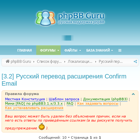
ГЛАВНАЯ
ФОРУМЫ
ФАЙЛЫ
БАЗА ЗНАНИЙ
phpBB Guru
Список форумов
Локализация phpBB
Русский перевод расширений
[3.2] Русский перевод расширения Confirm
Email
Правила форума
Местная Конституция
|
Шаблон запроса
|
Документация (phpBB3)
|
Мини [FAQ] по phpBB3.1.x/3.3.x
|
FAQ
|
Как задавать вопросы
|
Как устанавливать расширения
Ваш вопрос может быть удален без объяснения причин, если на
него есть ответы по приведённым ссылкам (а вы рискуете получить
предупреждение
).
Сообщений: 10 • Страница
1
из
1