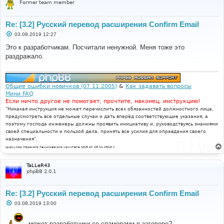
Former team member
Re: [3.2] Русский перевод расширения Confirm Email
С
03.08.2019 12:27
о
о
Это к разработчикам. Посчитали ненужной. Меня тоже это
б
раздражало.
щ
е
н
и
е
Общие ошибки новичков (07.11.2005)
&
Как задавать вопросы
Мини FAQ
Если ничто другое не помогает, прочтите, наконец, инструкцию!
"Никакая инструкция не может перечислить всех обязанностей должностного лица,
предусмотреть все отдельные случаи и дать вперёд соответствующие указания, а
поэтому господа инженеры должны проявить инициативу и, руководствуясь знаниями
своей специальности и пользой дела, принять все усилия для оправдания своего
назначения".
Циркуляр Морского технического комитета №15 от 29.11.1910 г.
TaLLeR43
phpBB 2.0.1
Re: [3.2] Русский перевод расширения Confirm Email
С
03.08.2019 13:00
о
о
б
может разработчики со спамерами в заговоре?