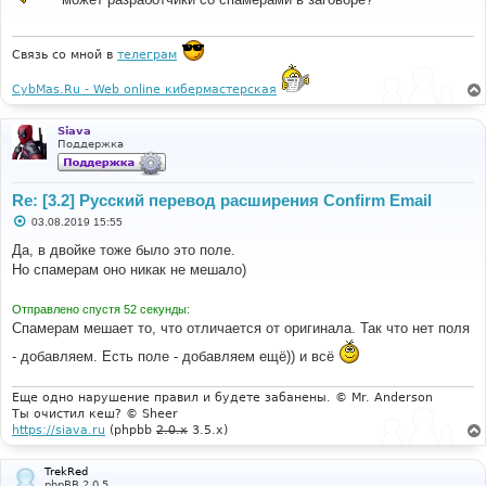
щ
е
н
и
Связь со мной в
телеграм
е
CybMas.Ru - Web online кибермастерская
Siava
Поддержка
Re: [3.2] Русский перевод расширения Confirm Email
С
03.08.2019 15:55
о
о
Да, в двойке тоже было это поле.
б
Но спамерам оно никак не мешало)
щ
е
н
Отправлено спустя 52 секунды:
и
е
Спамерам мешает то, что отличается от оригинала. Так что нет поля
- добавляем. Есть поле - добавляем ещё)) и всё
Еще одно нарушение правил и будете забанены. © Mr. Anderson
Ты очистил кеш? © Sheer
https://siava.ru
(phpbb
2.0.x
3.5.x)
TrekRed
phpBB 2.0.5