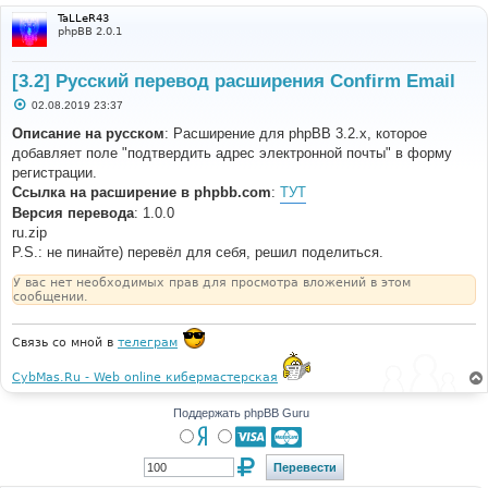
TaLLeR43
phpBB 2.0.1
[3.2] Русский перевод расширения Confirm Email
С
02.08.2019 23:37
о
о
Описание на русском
: Расширение для phpBB 3.2.x, которое
б
добавляет поле "подтвердить адрес электронной почты" в форму
щ
е
регистрации.
н
Ссылка на расширение в phpbb.com
:
ТУТ
и
е
Версия перевода
: 1.0.0
ru.zip
P.S.: не пинайте) перевёл для себя, решил поделиться.
У вас нет необходимых прав для просмотра вложений в этом
сообщении.
Связь со мной в
телеграм
CybMas.Ru - Web online кибермастерская
Поддержать phpBB Guru