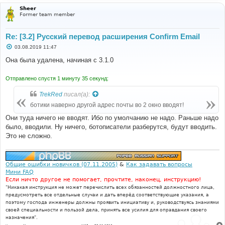
Sheer
Former team member
Re: [3.2] Русский перевод расширения Confirm Email
С
03.08.2019 11:47
о
о
Она была удалена, начиная с 3.1.0
б
щ
е
Отправлено спустя 1 минуту 35 секунд:
н
и
TrekRed
писал(а):
е
ботики наверно другой адрес почты во 2 окно вводят!
Они туда ничего не вводят. Ибо по умолчанию не надо. Раньше надо
было, вводили. Ну ничего, ботописатели разберутся, будут вводить.
Это не сложно.
Общие ошибки новичков (07.11.2005)
&
Как задавать вопросы
Мини FAQ
Если ничто другое не помогает, прочтите, наконец, инструкцию!
"Никакая инструкция не может перечислить всех обязанностей должностного лица,
предусмотреть все отдельные случаи и дать вперёд соответствующие указания, а
поэтому господа инженеры должны проявить инициативу и, руководствуясь знаниями
своей специальности и пользой дела, принять все усилия для оправдания своего
назначения".