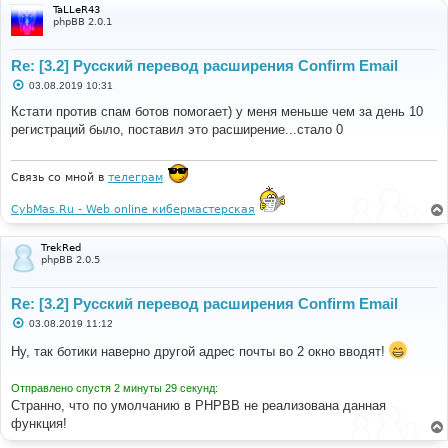
TaLLeR43
phpBB 2.0.1
Re: [3.2] Русский перевод расширения Confirm Email
С
03.08.2019 10:31
о
о
Кстати против спам ботов помогает) у меня меньше чем за день 10
б
регистраций было, поставил это расширение...стало 0
щ
е
н
и
Связь со мной в
телеграм
е
CybMas.Ru - Web online кибермастерская
TrekRed
phpBB 2.0.5
Re: [3.2] Русский перевод расширения Confirm Email
С
03.08.2019 11:12
о
о
Ну, так ботики наверно другой адрес почты во 2 окно вводят!
б
щ
е
Отправлено спустя 2 минуты 29 секунд:
н
Странно, что по умолчанию в PHPBB не реализована данная
и
е
функция!