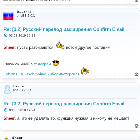
Циркуляр Морского технического комитета №15 от 29.11.1910 г.
TaLLeR43
phpBB 2.0.1
Re: [3.2] Русский перевод расширения Confirm Email
С
03.08.2019 12:18
о
о
б
Sheer
, пусть разбираются
потом другое поставим.
щ
е
н
и
Связь со мной в
телеграм
е
CybMas.Ru - Web online кибермастерская
TrekRed
phpBB 2.0.5
Re: [3.2] Русский перевод расширения Confirm Email
С
03.08.2019 12:24
о
о
Sheer
, а что ее удалять то, функция нужная и никому не мешает!
б
щ
е
н
и
Sheer
е