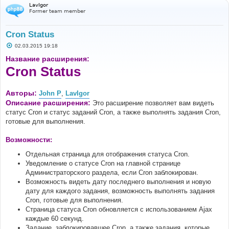
LavIgor
Former team member
Cron Status
С
02.03.2015 19:18
о
о
Название расширения:
б
Cron Status
щ
е
н
и
Авторы:
John P
,
LavIgor
е
Описание расширения:
Это расширение позволяет вам видеть
статус Cron и статус заданий Cron, а также выполнять задания Cron,
готовые для выполнения.
Возможности:
Отдельная страница для отображения статуса Cron.
Уведомление о статусе Cron на главной странице
Администраторского раздела, если Cron заблокирован.
Возможность видеть дату последнего выполнения и новую
дату для каждого задания, возможность выполнять задания
Cron, готовые для выполнения.
Страница статуса Cron обновляется с использованием Ajax
каждые 60 секунд.
Задание, заблокировавшее Cron, а также задания, которые