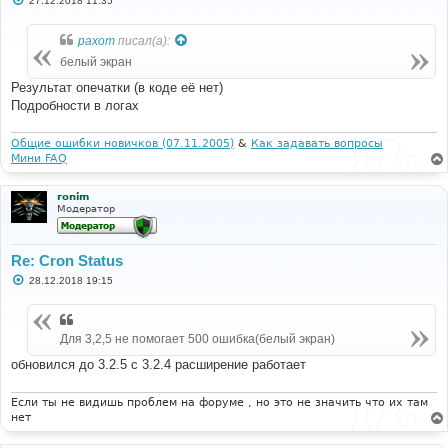
27.12.2018 11:35
о
о
б
paxom
писал(а):
щ
е
белый экран
н
и
Результат опечатки (в коде её нет)
е
Подробности в логах
Общие ошибки новичков (07.11.2005)
&
Как задавать вопросы
Мини FAQ
ronim
Модератор
Re: Cron Status
С
28.12.2018 19:15
о
о
б
щ
Для 3,2,5 не помогает 500 ошибка(белый экран)
е
н
и
обновился до 3.2.5 с 3.2.4 расширение работает
е
Если ты не видишь проблем на форуме , но это не значить что их там
нет