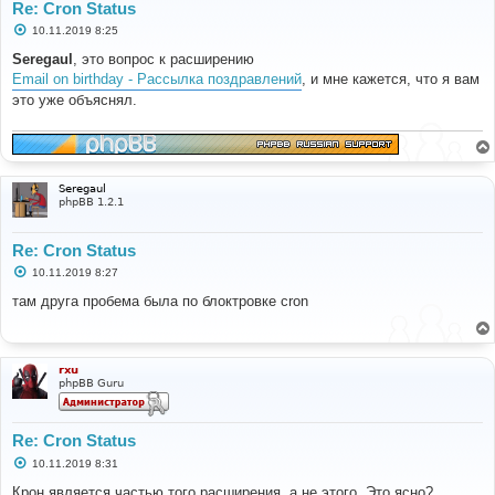
Re: Cron Status
С
10.11.2019 8:25
о
о
Seregaul
, это вопрос к расширению
б
Email on birthday - Рассылка поздравлений
, и мне кажется, что я вам
щ
е
это уже объяснял.
н
и
е
Seregaul
phpBB 1.2.1
Re: Cron Status
С
10.11.2019 8:27
о
о
там друга пробема была по блоктровке cron
б
щ
е
н
и
rxu
е
phpBB Guru
Re: Cron Status
С
10.11.2019 8:31
о
о
Крон является частью того расширения, а не этого. Это ясно?