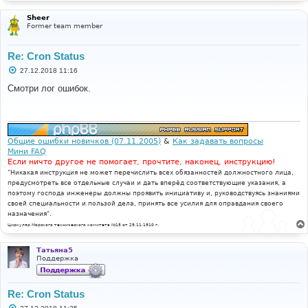
Sheer
Former team member
Re: Cron Status
С
27.12.2018 11:16
о
о
Смотри лог ошибок.
б
щ
е
н
и
е
Общие ошибки новичков (07.11.2005)
&
Как задавать вопросы
Мини FAQ
Если ничто другое не помогает, прочтите, наконец, инструкцию!
"Никакая инструкция не может перечислить всех обязанностей должностного лица,
предусмотреть все отдельные случаи и дать вперёд соответствующие указания, а
поэтому господа инженеры должны проявить инициативу и, руководствуясь знаниями
своей специальности и пользой дела, принять все усилия для оправдания своего
назначения".
Циркуляр Морского технического комитета №15 от 29.11.1910 г.
Татьяна5
Поддержка
Re: Cron Status
С