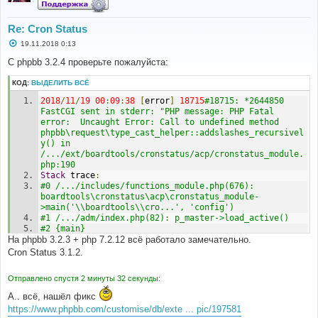
Re: Cron Status
С
19.11.2018 0:13
о
о
С phpbb 3.2.4 проверьте пожалуйста:
б
щ
КОД:
ВЫДЕЛИТЬ ВСЁ
е
н
2018
/
11
/
19
00
:
09
:
38
[
error
]
18715
#18715: *2644850 
и
е
FastCGI sent in stderr: "PHP message: PHP Fatal 
error:  Uncaught Error: Call to undefined method 
phpbb\request\type_cast_helper::addslashes_recursivel
y() in 
/.../ext/boardtools/cronstatus/acp/cronstatus_module.
php:190
Stack
 trace
:
#0 /.../includes/functions_module.php(676): 
boardtools\cronstatus\acp\cronstatus_module-
>main('\\boardtools\\cro...', 'config')
#1 /.../adm/index.php(82): p_master->load_active()
#2 {main}
На phpbb 3.2.3 + php 7.2.12 всё работало замечательно.
Cron Status 3.1.2.
Отправлено спустя 2 минуты 32 секунды:
А.. всё, нашёл фикс
https://www.phpbb.com/customise/db/exte ... pic/197581