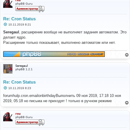
rxu
е
phpBB Guru
Re: Cron Status
С
10.11.2019 8:21
о
о
Seregaul
, расширение вообще не выполняет задания автоматом. Это
б
делает ядро.
щ
е
Расширение только показывает, выполнено автоматом или нет.
н
и
е
Seregaul
phpBB 1.2.1
Re: Cron Status
С
10.11.2019 8:23
о
о
forumhulp.cron.emailonbirthdayВыполнить 09 ноя 2019, 17:18 10 ноя
б
2019, 05:18 но письма не приходят ! только в ручном режиме
щ
е
н
и
rxu
е
phpBB Guru