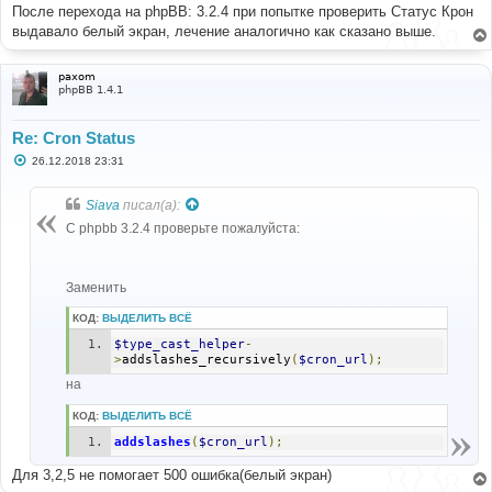
После перехода на phpBB: 3.2.4 при попытке проверить Статус Крон
выдавало белый экран, лечение аналогично как сказано выше.
paxom
phpBB 1.4.1
Re: Cron Status
С
26.12.2018 23:31
о
о
б
Siava
писал(а):
щ
е
С phpbb 3.2.4 проверьте пожалуйста:
н
и
е
Заменить
КОД:
ВЫДЕЛИТЬ ВСЁ
$type_cast_helper
-
>
addslashes_recursively
(
$cron_url
);
на
КОД:
ВЫДЕЛИТЬ ВСЁ
addslashes
(
$cron_url
);
Для 3,2,5 не помогает 500 ошибка(белый экран)