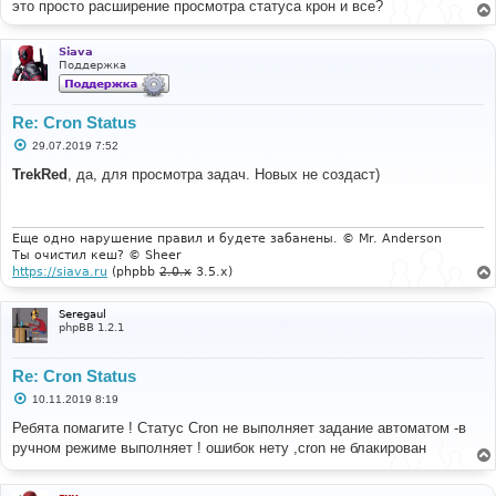
е
это просто расширение просмотра статуса крон и все?
н
и
е
Siava
Поддержка
Re: Cron Status
С
29.07.2019 7:52
о
о
TrekRed
, да, для просмотра задач. Новых не создаст)
б
щ
е
н
и
Еще одно нарушение правил и будете забанены. © Mr. Anderson
е
Ты очистил кеш? © Sheer
https://siava.ru
(phpbb
2.0.x
3.5.x)
Seregaul
phpBB 1.2.1
Re: Cron Status
С
10.11.2019 8:19
о
о
Ребята помагите ! Статус Cron не выполняет задание автоматом -в
б
ручном режиме выполняет ! ошибок нету ,cron не блакирован
щ
е
н
и