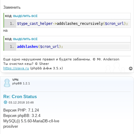
Заменить
КОД:
ВЫДЕЛИТЬ ВСЁ
$type_cast_helper
->
addslashes_recursively
(
$cron_url
);
на
КОД:
ВЫДЕЛИТЬ ВСЁ
addslashes
(
$cron_url
);
Еще одно нарушение правил и будете забанены. © Mr. Anderson
Ты очистил кеш? © Sheer
https://siava.ru
(phpbb
2.0.x
3.5.x)
VPN
phpBB 1.2.1
Re: Cron Status
С
03.12.2018 10:46
о
о
Версия PHP: 7.1.24
б
Версия phpBB: 3.2.4
щ
е
MySQL(i) 5.5.60-MariaDB-cll-lve
н
prosilver
и
е