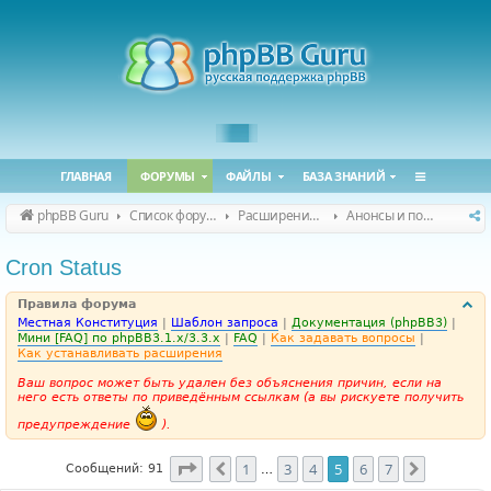
ГЛАВНАЯ
ФОРУМЫ
ФАЙЛЫ
БАЗА ЗНАНИЙ
phpBB Guru
Список форумов
Расширения phpBB
Анонсы и поддержка расширений для phpBB
Cron Status
Правила форума
Местная Конституция
|
Шаблон запроса
|
Документация (phpBB3)
|
Мини [FAQ] по phpBB3.1.x/3.3.x
|
FAQ
|
Как задавать вопросы
|
Как устанавливать расширения
Ваш вопрос может быть удален без объяснения причин, если на
него есть ответы по приведённым ссылкам (а вы рискуете получить
предупреждение
).
Страница
5
из
7
1
3
4
5
6
7
Пред.
След.
Сообщений: 91
…