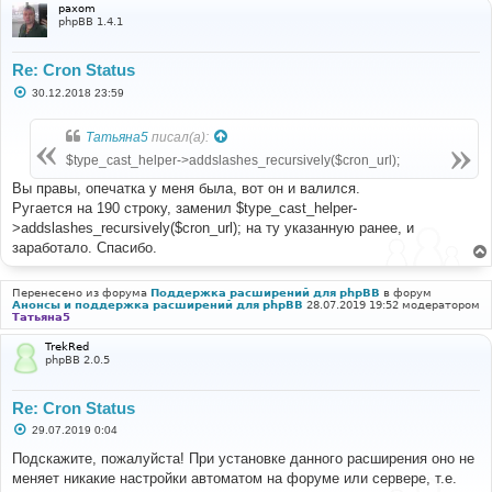
paxom
phpBB 1.4.1
Re: Cron Status
С
30.12.2018 23:59
о
о
б
Татьяна5
писал(а):
щ
е
$type_cast_helper->addslashes_recursively($cron_url);
н
и
Вы правы, опечатка у меня была, вот он и валился.
е
Ругается на 190 строку, заменил $type_cast_helper-
>addslashes_recursively($cron_url); на ту указанную ранее, и
заработало. Спасибо.
Перенесено из форума
Поддержка расширений для phpBB
в форум
Анонсы и поддержка расширений для phpBB
28.07.2019 19:52 модератором
Татьяна5
TrekRed
phpBB 2.0.5
Re: Cron Status
С
29.07.2019 0:04
о
о
Подскажите, пожалуйста! При установке данного расширения оно не
б
меняет никакие настройки автоматом на форуме или сервере, т.е.
щ