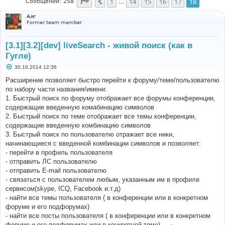
Страница
18
из
18
1
14
15
16
17
18
Пред.
Сообщений: 258
…
Алг
Former team member
[3.1][3.2][dev] liveSearch - живой поиск (как в
Гугле)
С
30.10.2014 12:36
о
о
Расширение позволяет быстро перейти к форуму/теме/пользователю
б
по набору части названия/имени:
щ
е
1. Быстрый поиск по форуму отображает все форумы конференции,
н
содержащие введенную комабинацию символов
и
е
2. Быстрый поиск по теме отображает все темы конференции,
содержащие введенную комбинацию символов
3. Быстрый поиск по пользователю отражает все ники,
начинающиеся с введенной комбинации символов и позволяет:
- перейти в профиль пользователя
- отправить ЛС пользователю
- отправить E-mail пользователю
- связаться с пользователем любым, указанным им в профиле
сервисом(skype, ICQ, Facebook и.т.д)
- найти все темы пользователя ( в конференции или в конкретном
форуме и его подфорумах)
- найти все посты пользователя ( в конференции или в конкретном
форуме и его подфорумах или в конкретной теме) -