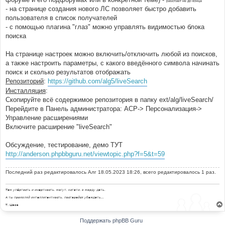
работает не до конца
- на странице создания нового ЛС позволяет быстро добавить
пользователя в список получателей
- с помощью плагина "глаз" можно управлять видимостью блока
поиска
На странице настроек можно включить/отключить любой из поисков,
а также настроить параметры, с какого введённого символа начинать
поиск и сколько результатов отображать
Репозиторий
:
https://github.com/alg5/liveSearch
Инсталляция
:
Скопируйте всё содержимое репозитория в папку ext/alg/liveSearch/
Перейдите в Панель администратора: АСР-> Персонализация->
Управление расширениями
Включите расширение "liveSearch"
Обсуждение, тестирование, демо ТУТ
http://anderson.phpbbguru.net/viewtopic.php?f=5&t=59
Последний раз редактировалось
Алг
18.05.2023 18:26, всего редактировалось 1 раз.
Там упёртость и инертность, могут, кстати, в морду дать.
А ты проявляй интеллигентность, постарайся убеждать...
Т. Шаов
Поддержать phpBB Guru