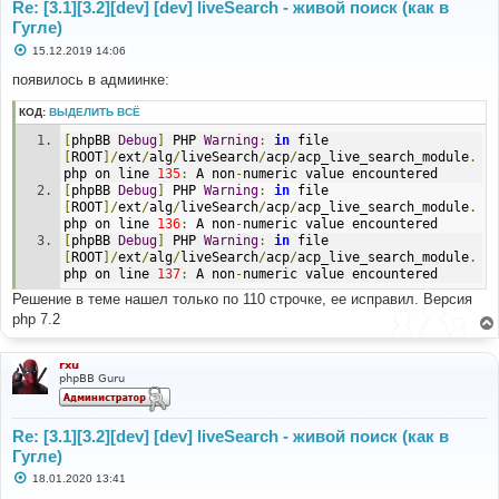
Re: [3.1][3.2][dev] [dev] liveSearch - живой поиск (как в
Гугле)
С
15.12.2019 14:06
о
о
появилось в адмиинке:
б
щ
КОД:
ВЫДЕЛИТЬ ВСЁ
е
н
[
phpBB 
Debug
]
 PHP 
Warning
:
in
 file 
и
е
[
ROOT
]/
ext
/
alg
/
liveSearch
/
acp
/
acp_live_search_module
.
php on line 
135
:
 A non
-
numeric value encountered
[
phpBB 
Debug
]
 PHP 
Warning
:
in
 file 
[
ROOT
]/
ext
/
alg
/
liveSearch
/
acp
/
acp_live_search_module
.
php on line 
136
:
 A non
-
numeric value encountered
[
phpBB 
Debug
]
 PHP 
Warning
:
in
 file 
[
ROOT
]/
ext
/
alg
/
liveSearch
/
acp
/
acp_live_search_module
.
php on line 
137
:
 A non
-
numeric value encountered
Решение в теме нашел только по 110 строчке, ее исправил. Версия
php 7.2
rxu
phpBB Guru
Re: [3.1][3.2][dev] [dev] liveSearch - живой поиск (как в
Гугле)
С
18.01.2020 13:41
о