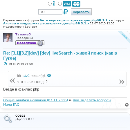
Перенесено из форума
Бета-версии расширений для phpBB 3.1.x
в форум
Анонсы и поддержка расширений для phpBB 3.1.x
11.07.2015 12:55
модератором
LavIgor
Татьяна5
Поддержка
Re: [3.1][3.2][dev] [dev] liveSearch - живой поиск (как в
Гугле)
С
19.10.2019 21:59
о
о
б
ciiz1
писал(а):
щ
е
что значит везде?
н
и
Везде в файлах php
е
Общие ошибки новичков (07.11.2005)
&
Как задавать вопросы
Мини FAQ
COB16
phpBB 2.0.15