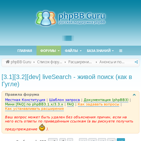
ГЛАВНАЯ
ФОРУМЫ
ФАЙЛЫ
БАЗА ЗНАНИЙ
phpBB Guru
Список форумов
Расширения phpBB
Анонсы и поддержка расширений для phpBB
[3.1][3.2][dev] liveSearch - живой поиск (как в
Гугле)
Правила форума
Местная Конституция
|
Шаблон запроса
|
Документация (phpBB3)
|
Мини [FAQ] по phpBB3.1.x/3.3.x
|
FAQ
|
Как задавать вопросы
|
Как устанавливать расширения
Ваш вопрос может быть удален без объяснения причин, если на
него есть ответы по приведённым ссылкам (а вы рискуете получить
предупреждение
).