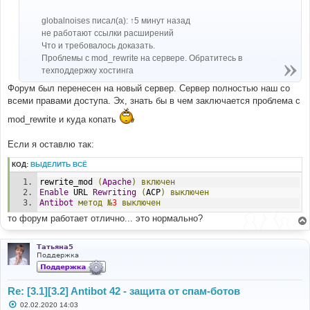
н
и
е
globalnoises писал(а): ↑5 минут назад
не работают ссылки расширений
Что и требовалось доказать.
Проблемы с mod_rewrite на сервере. Обратитесь в
техподдержку хостинга
Форум был перенесен на новый сервер. Сервер полностью наш со
всеми правами доступа. Эх, знать бы в чем заключается проблема с
mod_rewrite и куда копать
Если я оставлю так:
КОД:
ВЫДЕЛИТЬ ВСЁ
rewrite_mod 
(
Apache
)
включен
Enable
 URL 
Rewriting
(
ACP
)
выключен
Antibot
метод
№
3
выключен
то форум работает отлично... это нормально?
Татьяна5
Поддержка
Re: [3.1][3.2] Antibot 42 - защита от спам-ботов
С
02.02.2020 14:03