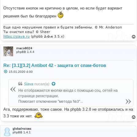
Отсутствие кнопок не критично в целом, но если будет вариант
решения был бы благодарен
Еще одно нарушение правил и будете забанены. © Mr. Anderson
Ты очистил кеш? © Sheer
https://siava.ru
(phpbb
2.0.x
3.5.x)
maco8024
phpBB 1.4.4
Re: [3.1][3.2] Antibot 42 - защита от спам-ботов
С
15.01.2020 4:00
о
о
б
Siava
писал(а):
щ
е
Не отображаются кнопки входа с помощью соц. сетей на
н
странице регистрации.
и
е
Помогает отключение "метода №3"...
Ага, поддерживаю, тоже самое. На phpbb 3.2.8 не отображались и на
3.3 тоже их нет.
globalnoises
phpBB 1.4.1