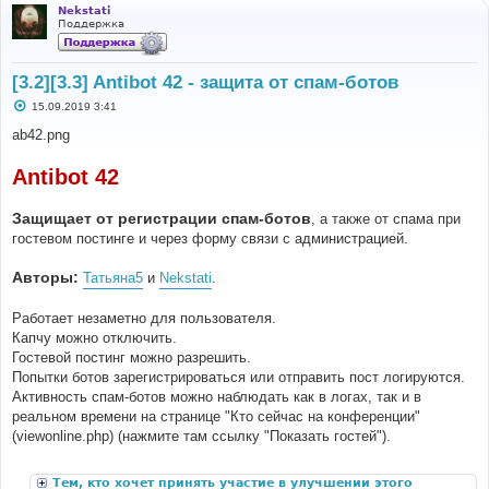
Nekstati
Поддержка
[3.2][3.3] Antibot 42 - защита от спам-ботов
С
15.09.2019 3:41
о
о
ab42.png
б
щ
е
Antibot 42
н
и
е
Защищает от регистрации спам-ботов
, а также от спама при
гостевом постинге и через форму связи с администрацией.
Авторы:
Татьяна5
и
Nekstati
.
Работает незаметно для пользователя.
Капчу можно отключить.
Гостевой постинг можно разрешить.
Попытки ботов зарегистрироваться или отправить пост логируются.
Активность спам-ботов можно наблюдать как в логах, так и в
реальном времени на странице "Кто сейчас на конференции"
(viewonline.php) (нажмите там ссылку "Показать гостей").
Тем, кто хочет принять участие в улучшении этого