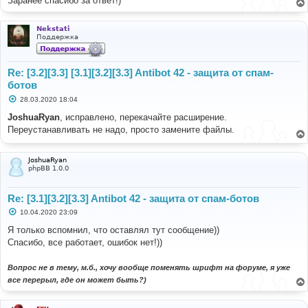
Заранее спасибо за ответ!)
Nekstati
Поддержка
Re: [3.2][3.3] [3.1][3.2][3.3] Antibot 42 - защита от спам-
ботов
С
28.03.2020 18:04
о
о
JoshuaRyan
, исправлено, перекачайте расширение.
б
Переустанавливать не надо, просто замените файлы.
щ
е
н
и
JoshuaRyan
е
phpBB 1.0.0
Re: [3.1][3.2][3.3] Antibot 42 - защита от спам-ботов
С
10.04.2020 23:09
о
о
Я только вспомнил, что оставлял тут сообщение))
б
Спасибо, все работает, ошибок нет!))
щ
е
н
Вопрос не в тему, м.б., хочу вообще поменять шрифт на форуме, я уже
и
е
все перерыл, где он может быть?)
rxu