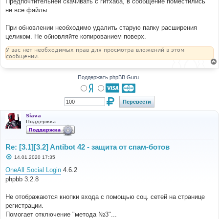
Предпочтительней скачивать с гитхаба, в сообщение поместились
не все файлы
При обновлении необходимо удалить старую папку расширения
целиком. Не обновляйте копированием поверх.
У вас нет необходимых прав для просмотра вложений в этом
сообщении.
Поддержать phpBB Guru
Siava
Поддержка
Re: [3.1][3.2] Antibot 42 - защита от спам-ботов
С
14.01.2020 17:35
о
о
OneAll Social Login
4.6.2
б
phpbb 3.2.8
щ
е
н
Не отображаются кнопки входа с помощью соц. сетей на странице
и
е
регистрации.
Помогает отключение "метода №3"...