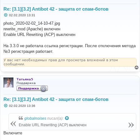
Re: [3.1][3.2] Antibot 42 - защита от спам-ботов
С
02.02.2020 13:31
о
о
photo_2020-02-02_14-10-47.jpg
б
rewrite_mod (Apache) включен
щ
е
Enable URL Rewriting (ACP) выключен
н
и
е
На 3.3.0 не работала ссылка регистрации. После отключения метода
№3 регистрация работает.
У вас нет необходимых прав для просмотра вложений в этом
сообщении.
Татьяна5
Поддержка
Re: [3.1][3.2] Antibot 42 - защита от спам-ботов
С
02.02.2020 13:36
о
о
б
globalnoises
писал(а):
щ
е
Enable URL Rewriting (ACP) выключен
н
и
Включите
е