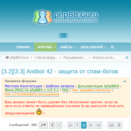
ГЛАВНАЯ
ФОРУМЫ
ФАЙЛЫ
БАЗА ЗНАНИЙ
phpBB Guru
Список форумов
Расширения phpBB
Анонсы и поддержка расширений для phpBB
[3.2][3.3] Antibot 42 - защита от спам-ботов
Правила форума
Местная Конституция
|
Шаблон запроса
|
Документация (phpBB3)
|
Мини [FAQ] по phpBB3.1.x/3.3.x
|
FAQ
|
Как задавать вопросы
|
Как устанавливать расширения
Ваш вопрос может быть удален без объяснения причин, если на
него есть ответы по приведённым ссылкам (а вы рискуете получить
предупреждение
).
Страница
8
из
26
1
6
7
8
9
10
26
Пред.
След
Сообщений: 385
…
…