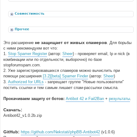
расширения
Совместимость
Прочее
не защищает от живых спамеров
Это расширение
. Для борьбы
с ними рекомендуем вот что:
1.
Stop Spamer Register
(автор:
Sheer
) - проверяет email, Ip и nick (в
комбинации или по отдельности, выборочно) по базе
stopforumspam.com.
2. Уже зарегистрировавшихся спамеров можно вычислить при
помощи расширения
[3.2][beta] Spamer Finder
(автор:
Sheer
)
3.
Authorized for URLs
- запрещает группе "Новые пользователи"
постить ссылки и тем самым лишает спам-рассылки смысла.
Прокачиваем защиту от ботов:
Antibot 42 и Fail2Ban
+
результаты
.
Скачать:
Antibot42_v1.0.2b.zip
GitHub:
https://github.com/Nekstati/phpBB-Antibot42
(v1.0.6)