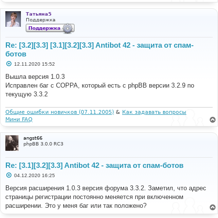
е
Татьяна5
Поддержка
Re: [3.2][3.3] [3.1][3.2][3.3] Antibot 42 - защита от спам-
ботов
С
12.11.2020 15:52
о
о
Вышла версия 1.0.3
б
Исправлен баг с COPPA, который есть с phpBB версии 3.2.9 по
щ
е
текущую 3.3.2
н
и
е
Общие ошибки новичков (07.11.2005)
&
Как задавать вопросы
Мини FAQ
angst66
phpBB 3.0.0 RC3
Re: [3.1][3.2][3.3] Antibot 42 - защита от спам-ботов
С
04.12.2020 16:25
о
о
Версия расширения 1.0.3 версия форума 3.3.2. Заметил, что адрес
б
страницы регистрации постоянно меняется при включенном
щ
е
расширении. Это у меня баг или так положено?
н
и