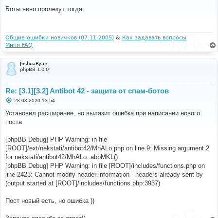
о
о
Боты явно пролезут тогда
б
щ
е
н
и
Общие ошибки новичков (07.11.2005)
&
Как задавать вопросы
е
Мини FAQ
JoshuaRyan
phpBB 1.0.0
Re: [3.1][3.2] Antibot 42 - защита от спам-ботов
С
28.03.2020 13:54
о
о
Установил расширение, но вылазит ошибка при написании нового
б
поста
щ
е
н
[phpBB Debug] PHP Warning: in file
и
е
[ROOT]/ext/nekstati/antibot42/MhALo.php on line 9: Missing argument 2
for nekstati/antibot42/MhALo::abbMKL()
[phpBB Debug] PHP Warning: in file [ROOT]/includes/functions.php on
line 2423: Cannot modify header information - headers already sent by
(output started at [ROOT]/includes/functions.php:3937)
Пост новый есть, но ошибка ))