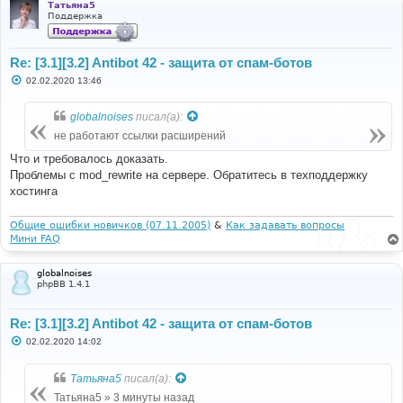
Татьяна5
Поддержка
Re: [3.1][3.2] Antibot 42 - защита от спам-ботов
С
02.02.2020 13:46
о
о
б
globalnoises
писал(а):
щ
е
не работают ссылки расширений
н
и
Что и требовалось доказать.
е
Проблемы с mod_rewrite на сервере. Обратитесь в техподдержку
хостинга
Общие ошибки новичков (07.11.2005)
&
Как задавать вопросы
Мини FAQ
globalnoises
phpBB 1.4.1
Re: [3.1][3.2] Antibot 42 - защита от спам-ботов
С
02.02.2020 14:02
о
о
б
Татьяна5
писал(а):
щ
е
Татьяна5 » 3 минуты назад