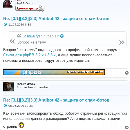
phpBB Guru
Re: [3.1][3.2][3.3] Antibot 42 - защита от спам-ботов
С
11.04.2020 6:38
о
о
б
JoshuaRyan
писал(а):
щ
е
Вопрос не в тему
н
и
Вопрос "не в тему" надо задавать в профильной теме на форуме
е
Стили для phpBB 3.2.x / 3.3.x
, а еще лучше воспользоваться
поиском и посмотреть, вдруг ответ уже имеется.
HAMMER663
Former team member
Re: [3.1][3.2][3.3] Antibot 42 - защита от спам-ботов
С
05.05.2020 18:24
о
о
Как все-таки заблокировать обход роботом страницы регистрации при
б
использовании данного расширения? А то яндекс накачал тысячи
щ
е
страниц
н
и