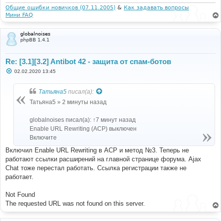
Общие ошибки новичков (07.11.2005)
&
Как задавать вопросы
Мини FAQ
globalnoises
phpBB 1.4.1
Re: [3.1][3.2] Antibot 42 - защита от спам-ботов
С
02.02.2020 13:45
о
о
б
Татьяна5
писал(а):
щ
е
Татьяна5 » 2 минуты назад
н
и
е
globalnoises писал(а): ↑7 минут назад
Enable URL Rewriting (ACP) выключен
Включите
Включил Enable URL Rewriting в ACP и метод №3. Теперь не
работают ссылки расширений на главной странице форума. Ajax
Chat тоже перестал работать. Ссылка регистрации также не
работает.
Not Found
The requested URL was not found on this server.