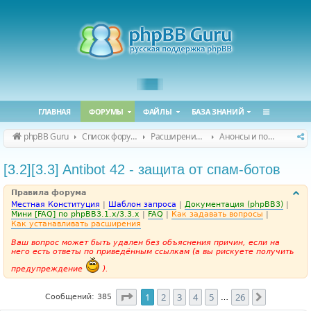
ГЛАВНАЯ
ФОРУМЫ
ФАЙЛЫ
БАЗА ЗНАНИЙ
phpBB Guru
Список форумов
Расширения phpBB
Анонсы и поддержка расширений для phpBB
[3.2][3.3] Antibot 42 - защита от спам-ботов
Правила форума
Местная Конституция
|
Шаблон запроса
|
Документация (phpBB3)
|
Мини [FAQ] по phpBB3.1.x/3.3.x
|
FAQ
|
Как задавать вопросы
|
Как устанавливать расширения
Ваш вопрос может быть удален без объяснения причин, если на
него есть ответы по приведённым ссылкам (а вы рискуете получить
предупреждение
).
Страница
1
из
26
1
2
3
4
5
26
След.
Сообщений: 385
…