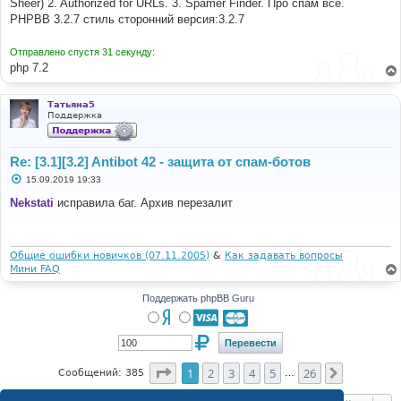
Sheer) 2. Authorized for URLs. 3. Spamer Finder. Про спам все.
н
PHPBB 3.2.7 стиль сторонний версия:3.2.7
и
е
Отправлено спустя 31 секунду:
php 7.2
Татьяна5
Поддержка
Re: [3.1][3.2] Antibot 42 - защита от спам-ботов
С
15.09.2019 19:33
о
о
Nekstati
исправила баг. Архив перезалит
б
щ
е
н
и
Общие ошибки новичков (07.11.2005)
&
Как задавать вопросы
е
Мини FAQ
Поддержать phpBB Guru
Страница
1
из
26
1
2
3
4
5
26
След.
Сообщений: 385
…