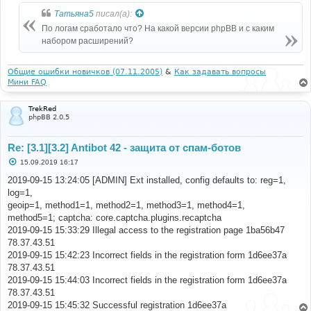
щ
Татьяна5
писал(а):
е
н
По логам сработало что? На какой версии phpBB и с каким
и
е
набором расширений?
Общие ошибки новичков (07.11.2005)
&
Как задавать вопросы
Мини FAQ
TrekRed
phpBB 2.0.5
Re: [3.1][3.2] Antibot 42 - защита от спам-ботов
С
15.09.2019 16:17
о
о
2019-09-15 13:24:05 [ADMIN] Ext installed, config defaults to: reg=1,
б
log=1,
щ
е
geoip=1, method1=1, method2=1, method3=1, method4=1,
н
method5=1; captcha: core.captcha.plugins.recaptcha
и
е
2019-09-15 15:33:29 Illegal access to the registration page 1ba56b47
78.37.43.51
2019-09-15 15:42:23 Incorrect fields in the registration form 1d6ee37a
78.37.43.51
2019-09-15 15:44:03 Incorrect fields in the registration form 1d6ee37a
78.37.43.51
2019-09-15 15:45:32 Successful registration 1d6ee37a