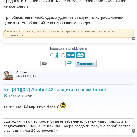
Предпочтительней скачивать с гитхаба, в сообщение поместились
не все файлы
При обновлении необходимо удалить старую папку расширения
целиком. Не обновляйте копированием поверх.
У вас нет необходимых прав для просмотра вложений в этом
сообщении.
Поддержать phpBB Guru
Gubkin
phpBB 2.0.16
Re: [3.1][3.2] Antibot 42 - защита от спам-ботов
С
15.09.2019 8:05
о
о
зачем там 10 картинок Чака ?
б
щ
е
н
и
Ещё один тупой вопрос и будете забанены. К гуру надо приходить
е
подготовленными, а не как Вы. Вчера создали форум с парой постов,
а сегодня уже 20 вопросов )))