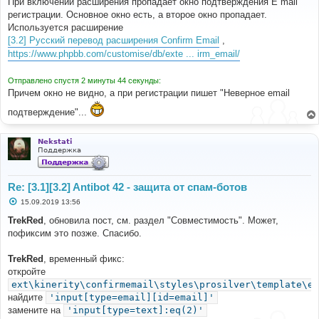
При включении расширения пропадает окно подтверждения E mail
б
регистрации. Основное окно есть, а второе окно пропадает.
щ
е
Используется расширение
н
[3.2] Русский перевод расширения Confirm Email
,
и
е
https://www.phpbb.com/customise/db/exte ... irm_email/
Отправлено спустя 2 минуты 44 секунды:
Причем окно не видно, а при регистрации пишет "Неверное email
подтверждение"...
Nekstati
Поддержка
Re: [3.1][3.2] Antibot 42 - защита от спам-ботов
С
15.09.2019 13:56
о
о
TrekRed
, обновила пост, см. раздел "Совместимость". Может,
б
пофиксим это позже. Спасибо.
щ
е
н
TrekRed
, временный фикс:
и
е
откройте
ext\kinerity\confirmemail\styles\prosilver\template\ev
найдите
'input[type=email][id=email]'
замените на
'input[type=text]:eq(2)'