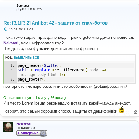
Sumanai
phpBB 3.0.0 RC5
Re: [3.1][3.2] Antibot 42 - защита от спам-ботов
С
15.09.2019 9:09
о
о
Пока тоже гадаю, правда по коду. Трюк с goto мне даже понравился.
б
Nekstati
, чем шифровался код?
щ
е
В коде в одной функции действительно фрагмент
н
и
КОД:
ВЫДЕЛИТЬ ВСЁ
е
page_header
(
$title
);
$this
->
template
->
set_filenames
([
'body'
=>
'message_body.html'
]);
page_footer
();
повторяется четыре раза, или это особенности (де)шифрования?
Отправлено спустя 1 минуту 36 секунд:
И вместо Lorem ipsum рекомендую вставить какой-нибудь анекдот.
Говорят, это самый хороший способ защиты от дешифровки
Nekstati
Поддержка