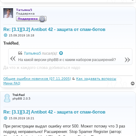
Татьяна5
Поддержка
Re: [3.1][3.2] Antibot 42 - защита от спам-ботов
С
15.09.2019 16:18
о
о
TrekRed
,
б
щ
Татьяна5
писал(а):
е
н
На какой версии phpBB и с каким набором расширений?
и
е
Да что ж каждого слова добиваться надо
Общие ошибки новичков (07.11.2005)
&
Как задавать вопросы
Мини FAQ
TrekRed
phpBB 2.0.5
Re: [3.1][3.2] Antibot 42 - защита от спам-ботов
С
15.09.2019 16:21
о
о
При регистрации выдал ошибку error 500. Может потому что 3 раз
б
подряд неправильно! Расширения: Stop Spamer Register (автор:
щ
е