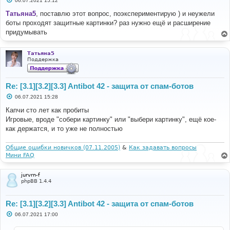
06.07.2021 15:12
о
о
Татьяна5
, поставлю этот вопрос, поэкспериментирую ) и неужели
б
боты проходят защитные картинки? раз нужно ещё и расширение
щ
е
придумывать
н
и
е
Татьяна5
Поддержка
Re: [3.1][3.2][3.3] Antibot 42 - защита от спам-ботов
С
06.07.2021 15:28
о
о
Капчи сто лет как пробиты
б
Игровые, вроде "собери картинку" или "выбери картинку", ещё кое-
щ
е
как держатся, и то уже не полностью
н
и
е
Общие ошибки новичков (07.11.2005)
&
Как задавать вопросы
Мини FAQ
jurvrn-f
phpBB 1.4.4
Re: [3.1][3.2][3.3] Antibot 42 - защита от спам-ботов
С
06.07.2021 17:00
о
о