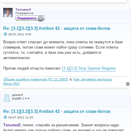
Татьяна5
Поддержка
Re: [3.1][3.2][3.3] Antibot 42 - защита от спам-ботов
С
06.07.2021 5:05
о
о
Вопрос-ответ спасает до момента, пока ответы не окажутся в базе
б
спамеров, потом спам может пойти сразу сотнями. Если ответы
щ
е
гуглятся, то, считайте, в базе они уже есть, добавятся
н
автоматически
и
е
Против людей отчасти помогает
[3.1][3.2] Stop Spamer Register
Общие ошибки новичков (07.11.2005)
&
Как задавать вопросы
Мини FAQ
jurvrn-f
phpBB 1.4.4
Re: [3.1][3.2][3.3] Antibot 42 - защита от спам-ботов
С
06.07.2021 12:16
о
о
Татьяна5
, понял, спасибо за разъяснение. Значит вопросы надо
б
будет менять как только пойдет спам, но видимо и это не помогает,
щ