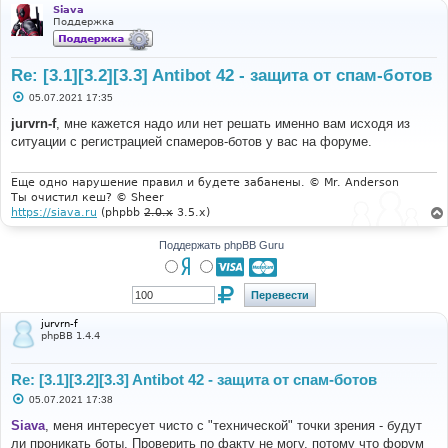
Siava
Поддержка
Re: [3.1][3.2][3.3] Antibot 42 - защита от спам-ботов
С
05.07.2021 17:35
о
о
jurvrn-f
, мне кажется надо или нет решать именно вам исходя из
б
ситуации с регистрацией спамеров-ботов у вас на форуме.
щ
е
н
и
Еще одно нарушение правил и будете забанены. © Mr. Anderson
е
Ты очистил кеш? © Sheer
https://siava.ru
(phpbb
2.0.x
3.5.x)
Поддержать phpBB Guru
jurvrn-f
phpBB 1.4.4
Re: [3.1][3.2][3.3] Antibot 42 - защита от спам-ботов
С
05.07.2021 17:38
о
о
Siava
, меня интересует чисто с "технической" точки зрения - будут
б
ли проникать боты. Проверить по факту не могу, потому что форум
щ