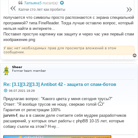
б
Татьяна5
писал(а):
щ
е
Капчи сто лет как пробиты
н
и
получается что символы просто распознаются с экрана специальной
е
программой? типа FineReader. Тогда лучше оставлю вопрос, который
нельзя найти в интернете...
Поставил простую картинку как защиту и через час уже первый спам
изображение.png
У вас нет необходимых прав для просмотра вложений в этом
сообщении.
Sheer
Former team member
Re: [3.1][3.2][3.3] Antibot 42 - защита от спам-ботов
С
06.07.2021 19:29
о
о
Предлагаю вопрос: "Какого цвета у меня сегодня трусы?"
б
Ответ: "Я вообще трусов не ношу, сверкаю голой Ѿ"
щ
е
Гарантия от регистрации 100%
н
jurvrn-f
, вы в в самом деле считаете себя мудрее разработчиков
и
е
расширений, у которых опыт работы с phpBB 10-15 лет, которые
собаку съели на этом? Н-ну...