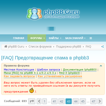
ГЛАВНАЯ
ФОРУМЫ
ФАЙЛЫ
БАЗА ЗНАНИЙ
phpBB Guru
Список форумов
Поддержка phpBB
FAQ
[FAQ] Предотвращение спама в phpbb3
Правила форума
Местная Конституция
|
Шаблон запроса
|
Документация (phpBB3)
|
Мини [FAQ] по phpBB 3.1.x/3.2.x/3.3.x
|
FAQ-3 (phpbb3)
|
Как задавать вопросы
|
Как устанавливать расширения
Ваш вопрос может быть удален без объяснения причин, если на
него есть ответы по приведённым ссылкам (а вы рискуете получить
предупреждение
).
Страница
43
из
47
1
41
42
43
44
45
47
Пред.
Сл
Сообщений: 693
…
…