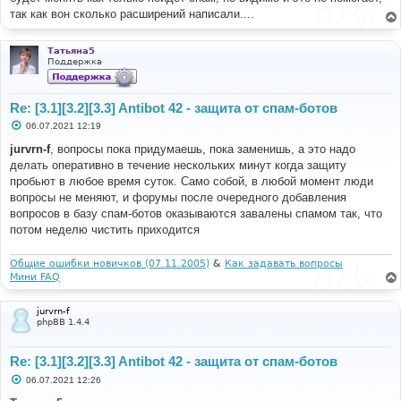
е
так как вон сколько расширений написали....
н
и
е
Татьяна5
Поддержка
Re: [3.1][3.2][3.3] Antibot 42 - защита от спам-ботов
С
06.07.2021 12:19
о
о
jurvrn-f
, вопросы пока придумаешь, пока заменишь, а это надо
б
делать оперативно в течение нескольких минут когда защиту
щ
е
пробьют в любое время суток. Само собой, в любой момент люди
н
вопросы не меняют, и форумы после очередного добавления
и
е
вопросов в базу спам-ботов оказываются завалены спамом так, что
потом неделю чистить приходится
Общие ошибки новичков (07.11.2005)
&
Как задавать вопросы
Мини FAQ
jurvrn-f
phpBB 1.4.4
Re: [3.1][3.2][3.3] Antibot 42 - защита от спам-ботов
С
06.07.2021 12:26
о
о