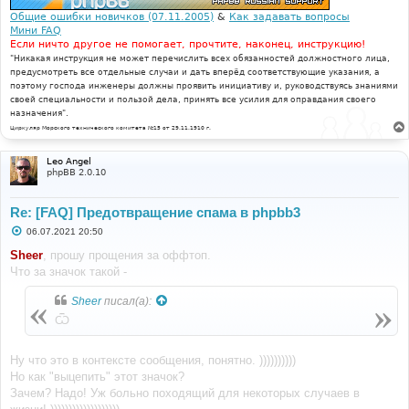
Общие ошибки новичков (07.11.2005)
&
Как задавать вопросы
Мини FAQ
Если ничто другое не помогает, прочтите, наконец, инструкцию!
"Никакая инструкция не может перечислить всех обязанностей должностного лица,
предусмотреть все отдельные случаи и дать вперёд соответствующие указания, а
поэтому господа инженеры должны проявить инициативу и, руководствуясь знаниями
своей специальности и пользой дела, принять все усилия для оправдания своего
назначения".
Циркуляр Морского технического комитета №15 от 29.11.1910 г.
Leo Angel
phpBB 2.0.10
Re: [FAQ] Предотвращение спама в phpbb3
С
06.07.2021 20:50
о
о
Sheer
, прошу прощения за оффтоп.
б
Что за значок такой -
щ
е
н
Sheer
писал(а):
и
е
Ѿ
Ну что это в контексте сообщения, понятно. ))))))))))
Но как "выцепить" этот значок?
Зачем? Надо! Уж больно походящий для некоторых случаев в