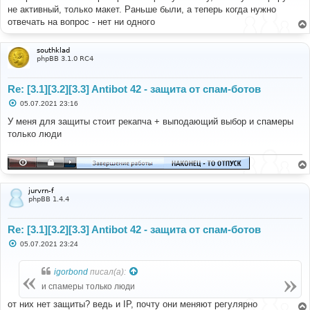
е
не активный, только макет. Раньше были, а теперь когда нужно
н
отвечать на вопрос - нет ни одного
и
е
southklad
phpBB 3.1.0 RC4
Re: [3.1][3.2][3.3] Antibot 42 - защита от спам-ботов
С
05.07.2021 23:16
о
о
У меня для защиты стоит рекапча + выподающий выбор и спамеры
б
только люди
щ
е
н
и
е
jurvrn-f
phpBB 1.4.4
Re: [3.1][3.2][3.3] Antibot 42 - защита от спам-ботов
С
05.07.2021 23:24
о
о
б
igorbond
писал(а):
щ
е
и спамеры только люди
н
и
от них нет защиты? ведь и IP, почту они меняют регулярно
е