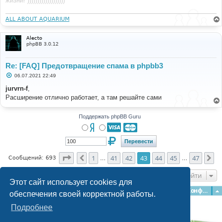
жизни! )))))))))))))))))))
ALL ABOUT AQUARIUM
Alecto
phpBB 3.0.12
Re: [FAQ] Предотвращение спама в phpbb3
С
06.07.2021 22:49
о
о
jurvrn-f
,
б
Расширение отлично работает, а там решайте сами
щ
е
н
и
Поддержать phpBB Guru
е
Страница
43
из
47
1
41
42
43
44
45
47
Пред.
Сл
Сообщений: 693
…
…
Перейти
Этот сайт использует cookies для
Главная
Форумы
Наша команда
О команде
Конфиденциальность
обеспечения своей корректной работы.
Подробнее
Time: 0.278s
| Peak Memory Usage: 3.08 МБ | GZIP: Off |
Queries: 41