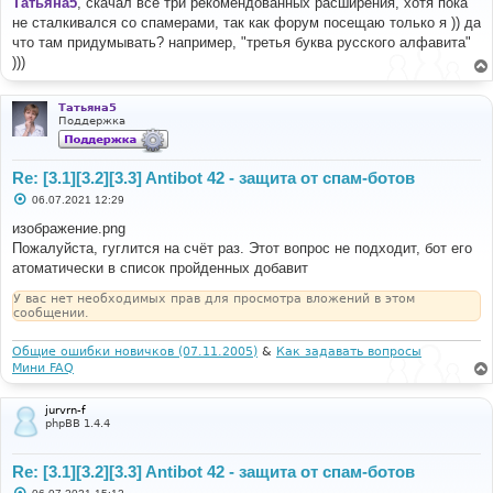
Татьяна5
, скачал все три рекомендованных расширения, хотя пока
б
не сталкивался со спамерами, так как форум посещаю только я )) да
щ
е
что там придумывать? например, "третья буква русского алфавита"
н
)))
и
е
Татьяна5
Поддержка
Re: [3.1][3.2][3.3] Antibot 42 - защита от спам-ботов
С
06.07.2021 12:29
о
о
изображение.png
б
Пожалуйста, гуглится на счёт раз. Этот вопрос не подходит, бот его
щ
е
атоматически в список пройденных добавит
н
и
У вас нет необходимых прав для просмотра вложений в этом
е
сообщении.
Общие ошибки новичков (07.11.2005)
&
Как задавать вопросы
Мини FAQ
jurvrn-f
phpBB 1.4.4
Re: [3.1][3.2][3.3] Antibot 42 - защита от спам-ботов
С