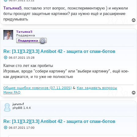
06.07.2021 15:12
о
о
Татьяна5
, поставлю этот вопрос, поэкспериментирую ) и неужели
б
боты проходят защитные картинки? раз нужно ещё и расширение
щ
е
придумывать
н
и
е
Татьяна5
Поддержка
Re: [3.1][3.2][3.3] Antibot 42 - защита от спам-ботов
С
06.07.2021 15:28
о
о
Капчи сто лет как пробиты
б
Игровые, вроде "собери картинку" или "выбери картинку", ещё кое-
щ
е
как держатся, и то уже не полностью
н
и
е
Общие ошибки новичков (07.11.2005)
&
Как задавать вопросы
Мини FAQ
jurvrn-f
phpBB 1.4.4
Re: [3.1][3.2][3.3] Antibot 42 - защита от спам-ботов
С
06.07.2021 17:00
о
о