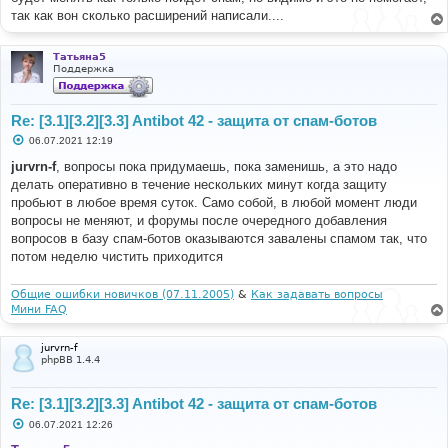
е
так как вон сколько расширений написали....
н
и
е
Татьяна5
Поддержка
Re: [3.1][3.2][3.3] Antibot 42 - защита от спам-ботов
С
06.07.2021 12:19
о
о
jurvrn-f
, вопросы пока придумаешь, пока заменишь, а это надо
б
делать оперативно в течение нескольких минут когда защиту
щ
е
пробьют в любое время суток. Само собой, в любой момент люди
н
вопросы не меняют, и форумы после очередного добавления
и
е
вопросов в базу спам-ботов оказываются завалены спамом так, что
потом неделю чистить приходится
Общие ошибки новичков (07.11.2005)
&
Как задавать вопросы
Мини FAQ
jurvrn-f
phpBB 1.4.4
Re: [3.1][3.2][3.3] Antibot 42 - защита от спам-ботов
С
06.07.2021 12:26
о
о