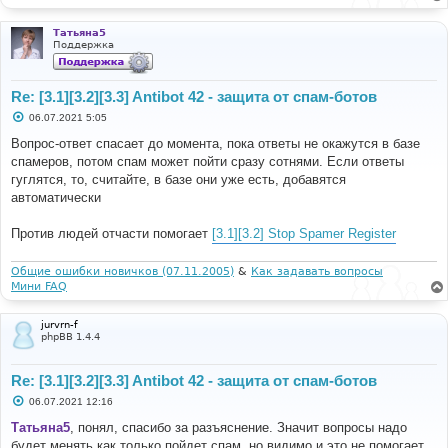
Татьяна5
Поддержка
Re: [3.1][3.2][3.3] Antibot 42 - защита от спам-ботов
С
06.07.2021 5:05
о
о
Вопрос-ответ спасает до момента, пока ответы не окажутся в базе
б
спамеров, потом спам может пойти сразу сотнями. Если ответы
щ
е
гуглятся, то, считайте, в базе они уже есть, добавятся
н
автоматически
и
е
Против людей отчасти помогает
[3.1][3.2] Stop Spamer Register
Общие ошибки новичков (07.11.2005)
&
Как задавать вопросы
Мини FAQ
jurvrn-f
phpBB 1.4.4
Re: [3.1][3.2][3.3] Antibot 42 - защита от спам-ботов
С
06.07.2021 12:16
о
о
Татьяна5
, понял, спасибо за разъяснение. Значит вопросы надо
б
будет менять как только пойдет спам, но видимо и это не помогает,
щ