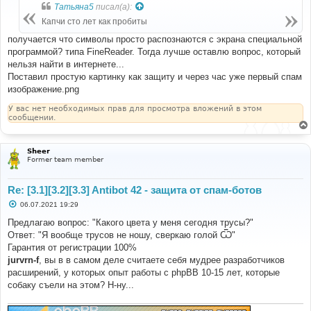
б
Татьяна5
писал(а):
щ
е
Капчи сто лет как пробиты
н
и
получается что символы просто распознаются с экрана специальной
е
программой? типа FineReader. Тогда лучше оставлю вопрос, который
нельзя найти в интернете...
Поставил простую картинку как защиту и через час уже первый спам
изображение.png
У вас нет необходимых прав для просмотра вложений в этом
сообщении.
Sheer
Former team member
Re: [3.1][3.2][3.3] Antibot 42 - защита от спам-ботов
С
06.07.2021 19:29
о
о
Предлагаю вопрос: "Какого цвета у меня сегодня трусы?"
б
Ответ: "Я вообще трусов не ношу, сверкаю голой Ѿ"
щ
е
Гарантия от регистрации 100%
н
jurvrn-f
, вы в в самом деле считаете себя мудрее разработчиков
и
е
расширений, у которых опыт работы с phpBB 10-15 лет, которые
собаку съели на этом? Н-ну...