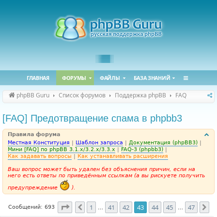
ГЛАВНАЯ
ФОРУМЫ
ФАЙЛЫ
БАЗА ЗНАНИЙ
phpBB Guru
Список форумов
Поддержка phpBB
FAQ
[FAQ] Предотвращение спама в phpbb3
Правила форума
Местная Конституция
|
Шаблон запроса
|
Документация (phpBB3)
|
Мини [FAQ] по phpBB 3.1.x/3.2.x/3.3.x
|
FAQ-3 (phpbb3)
|
Как задавать вопросы
|
Как устанавливать расширения
Ваш вопрос может быть удален без объяснения причин, если на
него есть ответы по приведённым ссылкам (а вы рискуете получить
предупреждение
).
Страница
43
из
47
1
41
42
43
44
45
47
Пред.
Сл
Сообщений: 693
…
…