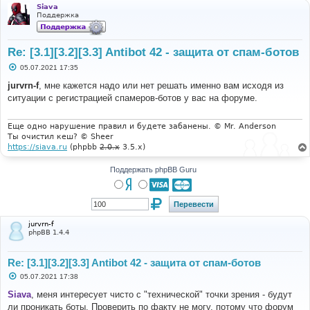
Siava
Поддержка
Re: [3.1][3.2][3.3] Antibot 42 - защита от спам-ботов
С
05.07.2021 17:35
о
о
jurvrn-f
, мне кажется надо или нет решать именно вам исходя из
б
ситуации с регистрацией спамеров-ботов у вас на форуме.
щ
е
н
и
Еще одно нарушение правил и будете забанены. © Mr. Anderson
е
Ты очистил кеш? © Sheer
https://siava.ru
(phpbb
2.0.x
3.5.x)
Поддержать phpBB Guru
jurvrn-f
phpBB 1.4.4
Re: [3.1][3.2][3.3] Antibot 42 - защита от спам-ботов
С
05.07.2021 17:38
о
о
Siava
, меня интересует чисто с "технической" точки зрения - будут
б
ли проникать боты. Проверить по факту не могу, потому что форум
щ