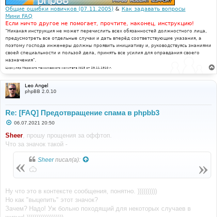
Общие ошибки новичков (07.11.2005)
&
Как задавать вопросы
Мини FAQ
Если ничто другое не помогает, прочтите, наконец, инструкцию!
"Никакая инструкция не может перечислить всех обязанностей должностного лица,
предусмотреть все отдельные случаи и дать вперёд соответствующие указания, а
поэтому господа инженеры должны проявить инициативу и, руководствуясь знаниями
своей специальности и пользой дела, принять все усилия для оправдания своего
назначения".
Циркуляр Морского технического комитета №15 от 29.11.1910 г.
Leo Angel
phpBB 2.0.10
Re: [FAQ] Предотвращение спама в phpbb3
С
06.07.2021 20:50
о
о
Sheer
, прошу прощения за оффтоп.
б
Что за значок такой -
щ
е
н
Sheer
писал(а):
и
е
Ѿ
Ну что это в контексте сообщения, понятно. ))))))))))
Но как "выцепить" этот значок?
Зачем? Надо! Уж больно походящий для некоторых случаев в