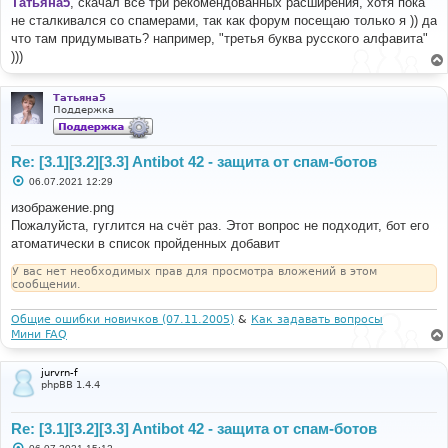
Татьяна5
, скачал все три рекомендованных расширения, хотя пока
б
не сталкивался со спамерами, так как форум посещаю только я )) да
щ
е
что там придумывать? например, "третья буква русского алфавита"
н
)))
и
е
Татьяна5
Поддержка
Re: [3.1][3.2][3.3] Antibot 42 - защита от спам-ботов
С
06.07.2021 12:29
о
о
изображение.png
б
Пожалуйста, гуглится на счёт раз. Этот вопрос не подходит, бот его
щ
е
атоматически в список пройденных добавит
н
и
У вас нет необходимых прав для просмотра вложений в этом
е
сообщении.
Общие ошибки новичков (07.11.2005)
&
Как задавать вопросы
Мини FAQ
jurvrn-f
phpBB 1.4.4
Re: [3.1][3.2][3.3] Antibot 42 - защита от спам-ботов
С