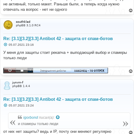
е
не активный, только макет. Раньше были, а теперь когда нужно
н
отвечать на вопрос - нет ни одного
и
е
southklad
phpBB 3.1.0 RC4
Re: [3.1][3.2][3.3] Antibot 42 - защита от спам-ботов
С
05.07.2021 23:16
о
о
У меня для защиты стоит рекапча + выподающий выбор и спамеры
б
только люди
щ
е
н
и
е
jurvrn-f
phpBB 1.4.4
Re: [3.1][3.2][3.3] Antibot 42 - защита от спам-ботов
С
05.07.2021 23:24
о
о
б
igorbond
писал(а):
щ
е
и спамеры только люди
н
и
от них нет защиты? ведь и IP, почту они меняют регулярно
е