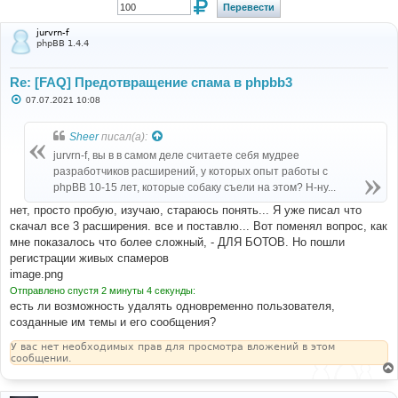
jurvrn-f
phpBB 1.4.4
Re: [FAQ] Предотвращение спама в phpbb3
С
07.07.2021 10:08
о
о
б
Sheer
писал(а):
щ
е
jurvrn-f, вы в в самом деле считаете себя мудрее
н
разработчиков расширений, у которых опыт работы с
и
е
phpBB 10-15 лет, которые собаку съели на этом? Н-ну...
нет, просто пробую, изучаю, стараюсь понять... Я уже писал что
скачал все 3 расширения. все и поставлю... Вот поменял вопрос, как
мне показалось что более сложный, - ДЛЯ БОТОВ. Но пошли
регистрации живых спамеров
image.png
Отправлено спустя 2 минуты 4 секунды:
есть ли возможность удалять одновременно пользователя,
созданные им темы и его сообщения?
У вас нет необходимых прав для просмотра вложений в этом
сообщении.