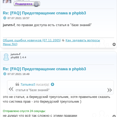
Re: [FAQ] Предотвращение спама в phpbb3
С
07.07.2021 10:57
о
о
jurvrn-f
, по правам доступа есть статья в "базе знаний"
б
щ
е
н
и
Общие ошибки новичков (07.11.2005)
&
Как задавать вопросы
е
Мини FAQ
jurvrn-f
phpBB 1.4.4
Re: [FAQ] Предотвращение спама в phpbb3
С
07.07.2021 16:49
о
о
б
Татьяна5
писал(а):
щ
е
статья в "базе знаний"
н
и
это не статья, а бермудский треугольник, хотя правильнее сказать
е
что система прав - это бермудский треугольник )
Отправлено спустя 24 секунды:
не думал что всё так сложно с этими правами