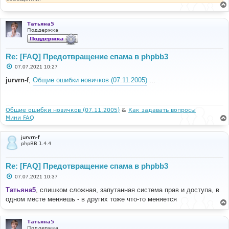
Татьяна5
Поддержка
Re: [FAQ] Предотвращение спама в phpbb3
С
07.07.2021 10:27
о
о
jurvrn-f
,
Общие ошибки новичков (07.11.2005)
...
б
щ
е
н
и
Общие ошибки новичков (07.11.2005)
&
Как задавать вопросы
е
Мини FAQ
jurvrn-f
phpBB 1.4.4
Re: [FAQ] Предотвращение спама в phpbb3
С
07.07.2021 10:37
о
о
Татьяна5
, слишком сложная, запутанная система прав и доступа, в
б
одном месте меняешь - в других тоже что-то меняется
щ
е
н
и
Татьяна5
е
Поддержка