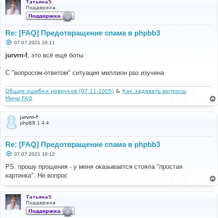
Татьяна5
Поддержка
Re: [FAQ] Предотвращение спама в phpbb3
С
07.07.2021 10:11
о
о
jurvrn-f
, это всё ещё боты
б
щ
е
С "вопросом-ответом" ситуация миллион раз изучена
н
и
е
Общие ошибки новичков (07.11.2005)
&
Как задавать вопросы
Мини FAQ
jurvrn-f
phpBB 1.4.4
Re: [FAQ] Предотвращение спама в phpbb3
С
07.07.2021 10:12
о
о
PS. прошу прощения - у меня оказывается стояла "простая
б
картинка". Не вопрос
щ
е
н
и
Татьяна5
е
Поддержка