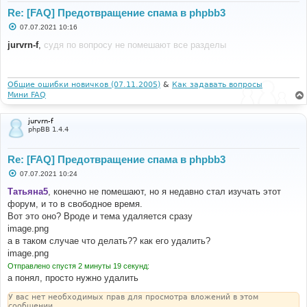
Re: [FAQ] Предотвращение спама в phpbb3
С
07.07.2021 10:16
о
о
jurvrn-f
,
судя по вопросу не помешают все разделы
б
щ
е
н
и
Общие ошибки новичков (07.11.2005)
&
Как задавать вопросы
е
Мини FAQ
jurvrn-f
phpBB 1.4.4
Re: [FAQ] Предотвращение спама в phpbb3
С
07.07.2021 10:24
о
о
Татьяна5
, конечно не помешают, но я недавно стал изучать этот
б
форум, и то в свободное время.
щ
е
Вот это оно? Вроде и тема удаляется сразу
н
image.png
и
е
а в таком случае что делать?? как его удалить?
image.png
Отправлено спустя 2 минуты 19 секунд:
а понял, просто нужно удалить
У вас нет необходимых прав для просмотра вложений в этом
сообщении.