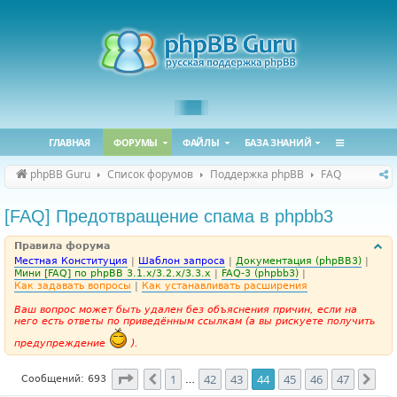
ГЛАВНАЯ
ФОРУМЫ
ФАЙЛЫ
БАЗА ЗНАНИЙ
phpBB Guru
Список форумов
Поддержка phpBB
FAQ
[FAQ] Предотвращение спама в phpbb3
Правила форума
Местная Конституция
|
Шаблон запроса
|
Документация (phpBB3)
|
Мини [FAQ] по phpBB 3.1.x/3.2.x/3.3.x
|
FAQ-3 (phpbb3)
|
Как задавать вопросы
|
Как устанавливать расширения
Ваш вопрос может быть удален без объяснения причин, если на
него есть ответы по приведённым ссылкам (а вы рискуете получить
предупреждение
).
Страница
44
из
47
1
42
43
44
45
46
47
Пред.
Сле
Сообщений: 693
…