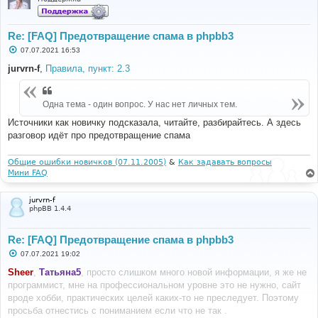
Re: [FAQ] Предотвращение спама в phpbb3
С
07.07.2021 16:53
о
о
jurvrn-f
,
Правила, пункт: 2.3
б
щ
е
н
Одна тема - один вопрос. У нас нет личных тем.
и
е
Источники как новичку подсказала, читайте, разбирайтесь. А здесь
разговор идёт про предотвращение спама
Общие ошибки новичков (07.11.2005)
&
Как задавать вопросы
Мини FAQ
jurvrn-f
phpBB 1.4.4
Re: [FAQ] Предотвращение спама в phpbb3
С
07.07.2021 19:02
о
о
Sheer
,
Татьяна5
, просто слишком много новой информации, я же не
б
программист, мне на профессиональном уровне это не нужно, сайт
щ
е
вроде хобби, практических целей каких-то не преследует. Поэтому
н
просьба отнестись с пониманием если что не так .
и