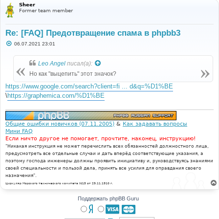
Sheer
Former team member
Re: [FAQ] Предотвращение спама в phpbb3
С
06.07.2021 23:01
о
о
б
Leo Angel
писал(а):
щ
е
Но как "выцепить" этот значок?
н
и
https://www.google.com/search?client=fi ... d&q=%D1%BE
е
\
https://graphemica.com/%D1%BE
Общие ошибки новичков (07.11.2005)
&
Как задавать вопросы
Мини FAQ
Если ничто другое не помогает, прочтите, наконец, инструкцию!
"Никакая инструкция не может перечислить всех обязанностей должностного лица,
предусмотреть все отдельные случаи и дать вперёд соответствующие указания, а
поэтому господа инженеры должны проявить инициативу и, руководствуясь знаниями
своей специальности и пользой дела, принять все усилия для оправдания своего
назначения".
Циркуляр Морского технического комитета №15 от 29.11.1910 г.
Поддержать phpBB Guru