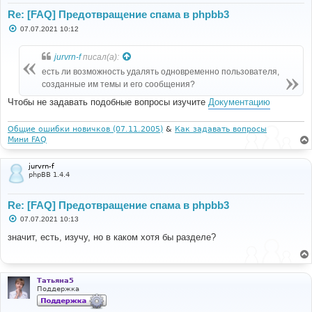
Re: [FAQ] Предотвращение спама в phpbb3
С
07.07.2021 10:12
о
о
б
jurvrn-f
писал(а):
щ
е
есть ли возможность удалять одновременно пользователя,
н
созданные им темы и его сообщения?
и
е
Чтобы не задавать подобные вопросы изучите
Документацию
Общие ошибки новичков (07.11.2005)
&
Как задавать вопросы
Мини FAQ
jurvrn-f
phpBB 1.4.4
Re: [FAQ] Предотвращение спама в phpbb3
С
07.07.2021 10:13
о
о
значит, есть, изучу, но в каком хотя бы разделе?
б
щ
е
н
и
Татьяна5
е
Поддержка