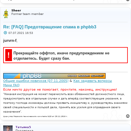
Sheer
Former team member
Re: [FAQ] Предотвращение спама в phpbb3
С
07.07.2021 16:53
о
о
jurvrn-f
,
б
щ
е
!
Прекращайте оффтоп, иначе предупреждением не
н
и
отделаетесь. Будет сразу бан.
е
Общие ошибки новичков (07.11.2005)
&
Как задавать вопросы
Мини FAQ
Если ничто другое не помогает, прочтите, наконец, инструкцию!
"Никакая инструкция не может перечислить всех обязанностей должностного лица,
предусмотреть все отдельные случаи и дать вперёд соответствующие указания, а
поэтому господа инженеры должны проявить инициативу и, руководствуясь знаниями
своей специальности и пользой дела, принять все усилия для оправдания своего
назначения".
Циркуляр Морского технического комитета №15 от 29.11.1910 г.
Татьяна5
Поддержка