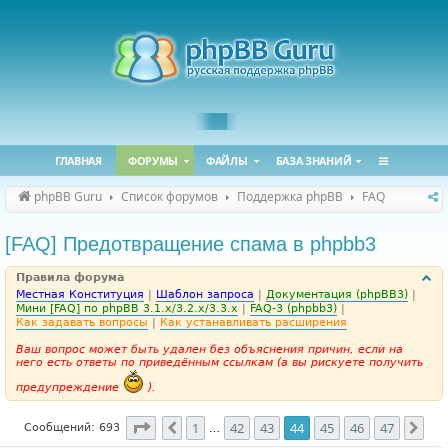
ГЛАВНАЯ
ФОРУМЫ
ФАЙЛЫ
БАЗА ЗНАНИЙ
phpBB Guru
Список форумов
Поддержка phpBB
FAQ
[FAQ] Предотвращение спама в phpbb3
Правила форума
Местная Конституция
|
Шаблон запроса
|
Документация (phpBB3)
|
Мини [FAQ] по phpBB 3.1.x/3.2.x/3.3.x
|
FAQ-3 (phpbb3)
|
Как задавать вопросы
|
Как устанавливать расширения
Ваш вопрос может быть удален без объяснения причин, если на
него есть ответы по приведённым ссылкам (а вы рискуете получить
предупреждение
).
Страница
44
из
47
1
42
43
44
45
46
47
Пред.
Сле
Сообщений: 693
…