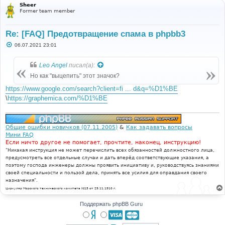
Sheer
Former team member
Re: [FAQ] Предотвращение спама в phpbb3
С
06.07.2021 23:01
о
о
б
Leo Angel
писал(а):
щ
е
Но как "выцепить" этот значок?
н
и
https://www.google.com/search?client=fi ... d&q=%D1%BE
е
\
https://graphemica.com/%D1%BE
Общие ошибки новичков (07.11.2005)
&
Как задавать вопросы
Мини FAQ
Если ничто другое не помогает, прочтите, наконец, инструкцию!
"Никакая инструкция не может перечислить всех обязанностей должностного лица,
предусмотреть все отдельные случаи и дать вперёд соответствующие указания, а
поэтому господа инженеры должны проявить инициативу и, руководствуясь знаниями
своей специальности и пользой дела, принять все усилия для оправдания своего
назначения".
Циркуляр Морского технического комитета №15 от 29.11.1910 г.
Поддержать phpBB Guru