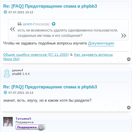
Re: [FAQ] Предотвращение спама в phpbb3
С
07.07.2021 10:12
о
о
б
jurvrn-f
писал(а):
щ
е
есть ли возможность удалять одновременно пользователя,
н
созданные им темы и его сообщения?
и
е
Чтобы не задавать подобные вопросы изучите
Документацию
Общие ошибки новичков (07.11.2005)
&
Как задавать вопросы
Мини FAQ
jurvrn-f
phpBB 1.4.4
Re: [FAQ] Предотвращение спама в phpbb3
С
07.07.2021 10:13
о
о
значит, есть, изучу, но в каком хотя бы разделе?
б
щ
е
н
и
Татьяна5
е
Поддержка