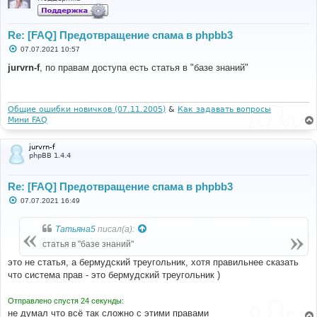
Re: [FAQ] Предотвращение спама в phpbb3
С
07.07.2021 10:57
о
о
jurvrn-f
, по правам доступа есть статья в "базе знаний"
б
щ
е
н
и
Общие ошибки новичков (07.11.2005)
&
Как задавать вопросы
е
Мини FAQ
jurvrn-f
phpBB 1.4.4
Re: [FAQ] Предотвращение спама в phpbb3
С
07.07.2021 16:49
о
о
б
Татьяна5
писал(а):
щ
е
статья в "базе знаний"
н
и
это не статья, а бермудский треугольник, хотя правильнее сказать
е
что система прав - это бермудский треугольник )
Отправлено спустя 24 секунды:
не думал что всё так сложно с этими правами