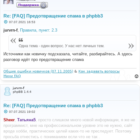
Re: [FAQ] Предотвращение спама в phpbb3
С
07.07.2021 16:53
о
о
jurvrn-f
,
Правила, пункт: 2.3
б
щ
е
н
Одна тема - один вопрос. У нас нет личных тем.
и
е
Источники как новичку подсказала, читайте, разбирайтесь. А здесь
разговор идёт про предотвращение спама
Общие ошибки новичков (07.11.2005)
&
Как задавать вопросы
Мини FAQ
jurvrn-f
phpBB 1.4.4
Re: [FAQ] Предотвращение спама в phpbb3
С
07.07.2021 19:02
о
о
Sheer
,
Татьяна5
, просто слишком много новой информации, я же не
б
программист, мне на профессиональном уровне это не нужно, сайт
щ
е
вроде хобби, практических целей каких-то не преследует. Поэтому
н
просьба отнестись с пониманием если что не так .
и