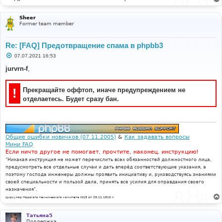
Sheer
Former team member
Re: [FAQ] Предотвращение спама в phpbb3
С
07.07.2021 16:53
о
о
jurvrn-f
,
б
щ
е
!
Прекращайте оффтоп, иначе предупреждением не
н
и
отделаетесь. Будет сразу бан.
е
Общие ошибки новичков (07.11.2005)
&
Как задавать вопросы
Мини FAQ
Если ничто другое не помогает, прочтите, наконец, инструкцию!
"Никакая инструкция не может перечислить всех обязанностей должностного лица,
предусмотреть все отдельные случаи и дать вперёд соответствующие указания, а
поэтому господа инженеры должны проявить инициативу и, руководствуясь знаниями
своей специальности и пользой дела, принять все усилия для оправдания своего
назначения".
Циркуляр Морского технического комитета №15 от 29.11.1910 г.
Татьяна5
Поддержка