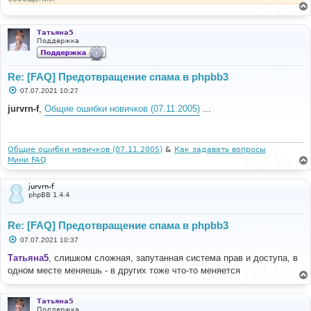
Татьяна5
Поддержка
Re: [FAQ] Предотвращение спама в phpbb3
С
07.07.2021 10:27
о
о
jurvrn-f
,
Общие ошибки новичков (07.11.2005)
...
б
щ
е
н
и
Общие ошибки новичков (07.11.2005)
&
Как задавать вопросы
е
Мини FAQ
jurvrn-f
phpBB 1.4.4
Re: [FAQ] Предотвращение спама в phpbb3
С
07.07.2021 10:37
о
о
Татьяна5
, слишком сложная, запутанная система прав и доступа, в
б
одном месте меняешь - в других тоже что-то меняется
щ
е
н
и
Татьяна5
е
Поддержка