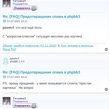
Татьяна5
Поддержка
Re: [FAQ] Предотвращение спама в phpbb3
С
07.07.2021 10:11
о
о
jurvrn-f
, это всё ещё боты
б
щ
е
С "вопросом-ответом" ситуация миллион раз изучена
н
и
е
Общие ошибки новичков (07.11.2005)
&
Как задавать вопросы
Мини FAQ
jurvrn-f
phpBB 1.4.4
Re: [FAQ] Предотвращение спама в phpbb3
С
07.07.2021 10:12
о
о
PS. прошу прощения - у меня оказывается стояла "простая
б
картинка". Не вопрос
щ
е
н
и
Татьяна5
е
Поддержка