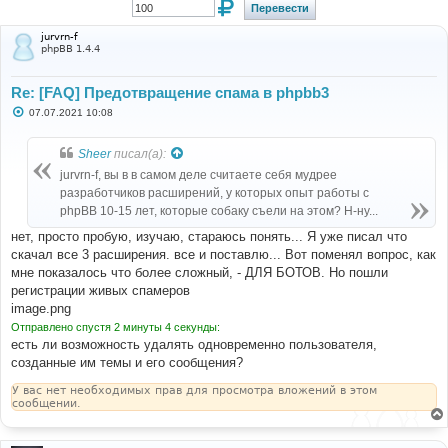
jurvrn-f
phpBB 1.4.4
Re: [FAQ] Предотвращение спама в phpbb3
С
07.07.2021 10:08
о
о
б
Sheer
писал(а):
щ
е
jurvrn-f, вы в в самом деле считаете себя мудрее
н
разработчиков расширений, у которых опыт работы с
и
е
phpBB 10-15 лет, которые собаку съели на этом? Н-ну...
нет, просто пробую, изучаю, стараюсь понять... Я уже писал что
скачал все 3 расширения. все и поставлю... Вот поменял вопрос, как
мне показалось что более сложный, - ДЛЯ БОТОВ. Но пошли
регистрации живых спамеров
image.png
Отправлено спустя 2 минуты 4 секунды:
есть ли возможность удалять одновременно пользователя,
созданные им темы и его сообщения?
У вас нет необходимых прав для просмотра вложений в этом
сообщении.