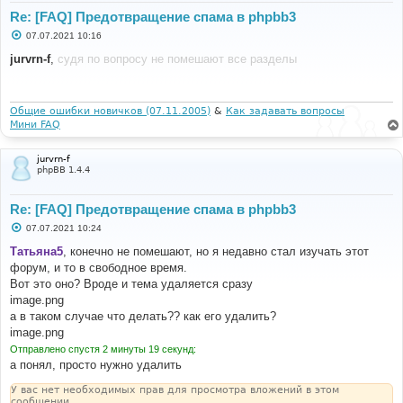
Re: [FAQ] Предотвращение спама в phpbb3
С
07.07.2021 10:16
о
о
jurvrn-f
,
судя по вопросу не помешают все разделы
б
щ
е
н
и
Общие ошибки новичков (07.11.2005)
&
Как задавать вопросы
е
Мини FAQ
jurvrn-f
phpBB 1.4.4
Re: [FAQ] Предотвращение спама в phpbb3
С
07.07.2021 10:24
о
о
Татьяна5
, конечно не помешают, но я недавно стал изучать этот
б
форум, и то в свободное время.
щ
е
Вот это оно? Вроде и тема удаляется сразу
н
image.png
и
е
а в таком случае что делать?? как его удалить?
image.png
Отправлено спустя 2 минуты 19 секунд:
а понял, просто нужно удалить
У вас нет необходимых прав для просмотра вложений в этом
сообщении.