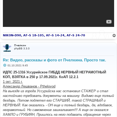
NIKON-D90, AF-S 18-105, AF-S 14-24, AF-S 24-70
Пчелкин
phpBB 3.3.0
Re: Видео, рассказы и фото от Пчелкина. Просто так.
С
01.10.2021 9:45
о
о
ИДПС 25-1316 Уссурийское ГИБДД НЕРВНЫЙ НЕГРАМОТНЫЙ
б
КОП, ВЗЯТКА в 250 р 17.09.2021г. КоАП 12.2.1
щ
е
1 окт. 2021 г.
н
Александр Лешванов - Pthelovod
и
е
На выезде из города Уссурийска нас остановил СТАЖЕР и стал
настойчиво требовать документы на машину. Видимо еще полный
бездарь. Потом подлетел его СТАРШИЙ, такой СТРАШНЫЙ и
НЕРВНЫЙ. Как оказалось - ОН еще и полный бездарь, да, вдобавок,
неграмотный. Но самомнение зашкаливает!!! А еще он оказался
ХАМЛО и ГРУБИЯН, Пришлось на него подавать обращение через