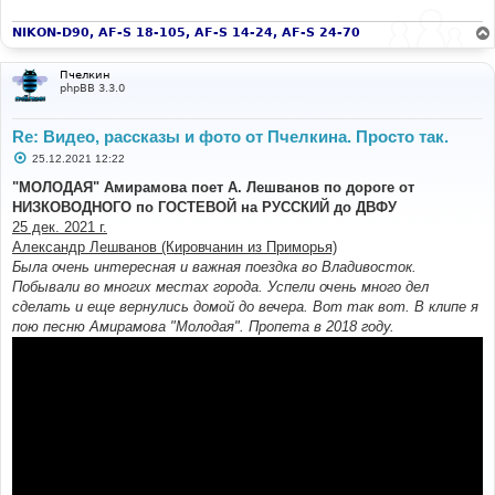
NIKON-D90, AF-S 18-105, AF-S 14-24, AF-S 24-70
Пчелкин
phpBB 3.3.0
Re: Видео, рассказы и фото от Пчелкина. Просто так.
С
25.12.2021 12:22
о
о
"МОЛОДАЯ" Амирамова поет А. Лешванов по дороге от
б
НИЗКОВОДНОГО по ГОСТЕВОЙ на РУССКИЙ до ДВФУ
щ
е
25 дек. 2021 г.
н
Александр Лешванов (Кировчанин из Приморья)
и
е
Была очень интересная и важная поездка во Владивосток.
Побывали во многих местах города. Успели очень много дел
сделать и еще вернулись домой до вечера. Вот так вот. В клипе я
пою песню Амирамова "Молодая". Пропета в 2018 году.