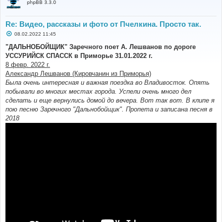
phpBB 3.3.0
Re: Видео, рассказы и фото от Пчелкина. Просто так.
С
08.02.2022 11:45
о
о
"ДАЛЬНОБОЙЩИК" Заречного поет А. Лешванов по дороге
б
УССУРИЙСК СПАССК в Приморье 31.01.2022 г.
щ
е
8 февр. 2022 г.
н
Александр Лешванов (Кировчанин из Приморья)
и
е
Была очень интересная и важная поездка во Владивосток. Опять
побывали во многих местах города. Успели очень много дел
сделать и еще вернулись домой до вечера. Вот так вот. В клипе я
пою песню Заречного "Дальнобойщик". Пропета и записана песня в
2018