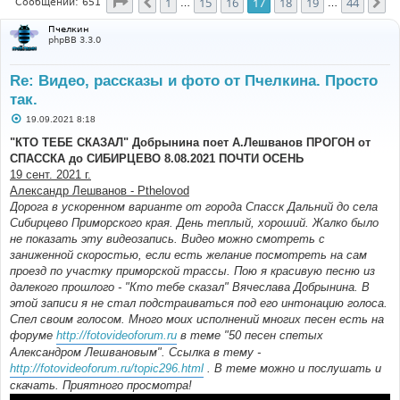
Страница
17
из
44
1
15
16
17
18
19
44
Пред.
Сл
Сообщений: 651
…
…
Пчелкин
phpBB 3.3.0
Re: Видео, рассказы и фото от Пчелкина. Просто
так.
С
19.09.2021 8:18
о
о
"КТО ТЕБЕ СКАЗАЛ" Добрынина поет А.Лешванов ПРОГОН от
б
СПАССКА до СИБИРЦЕВО 8.08.2021 ПОЧТИ ОСЕНЬ
щ
е
19 сент. 2021 г.
н
Александр Лешванов - Pthelovod
и
е
Дорога в ускоренном варианте от города Спасск Дальний до села
Сибирцево Приморского края. День теплый, хороший. Жалко было
не показать эту видеозапись. Видео можно смотреть с
заниженной скоростью, если есть желание посмотреть на сам
проезд по участку приморской трассы. Пою я красивую песню из
далекого прошлого - "Кто тебе сказал" Вячеслава Добрынина. В
этой записи я не стал подстраиваться под его интонацию голоса.
Спел своим голосом. Много моих исполнений многих песен есть на
форуме
http://fotovideoforum.ru
в теме "50 песен спетых
Александром Лешвановым". Ссылка в тему -
http://fotovideoforum.ru/topic296.html
. В теме можно и послушать и
скачать. Приятного просмотра!