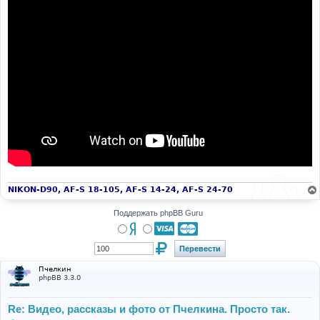
NIKON-D90, AF-S 18-105, AF-S 14-24, AF-S 24-70
Поддержать phpBB Guru
Пчелкин
phpBB 3.3.0
Re: Видео, рассказы и фото от Пчелкина. Просто так.