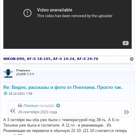
NIKON-D90, AF-S 18-105, AF-S 14-24, AF-S 24-70
Пчелкин
phpBB 3.3.0
Re: Видео, рассказы и фото от Пчелкина. Просто так.
С
19.12.2021 7:59
о
о
б
Пчелкин
писал(а):
щ
е
26 сентября 2021 года
н
и
А 3 октября мы оба уже были с температурой под 39-ть. А 6 го
е
Татьяна уже была в госпитале. А 11 го - в реанимации.. Из
Реанимации ее перевели в обычную 22.10. (21.10 считается теперь