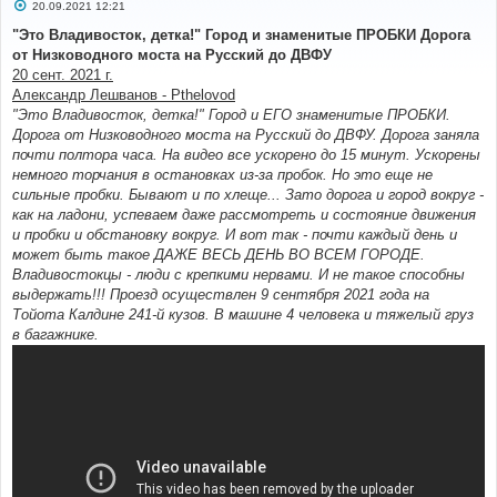
С
20.09.2021 12:21
о
о
"Это Владивосток, детка!" Город и знаменитые ПРОБКИ Дорога
б
от Низководного моста на Русский до ДВФУ
щ
е
20 сент. 2021 г.
н
Александр Лешванов - Pthelovod
и
е
"Это Владивосток, детка!" Город и ЕГО знаменитые ПРОБКИ.
Дорога от Низководного моста на Русский до ДВФУ. Дорога заняла
почти полтора часа. На видео все ускорено до 15 минут. Ускорены
немного торчания в остановках из-за пробок. Но это еще не
сильные пробки. Бывают и по хлеще... Зато дорога и город вокруг -
как на ладони, успеваем даже рассмотреть и состояние движения
и пробки и обстановку вокруг. И вот так - почти каждый день и
может быть такое ДАЖЕ ВЕСЬ ДЕНЬ ВО ВСЕМ ГОРОДЕ.
Владивостокцы - люди с крепкими нервами. И не такое способны
выдержать!!! Проезд осуществлен 9 сентября 2021 года на
Тойота Калдине 241-й кузов. В машине 4 человека и тяжелый груз
в багажнике.