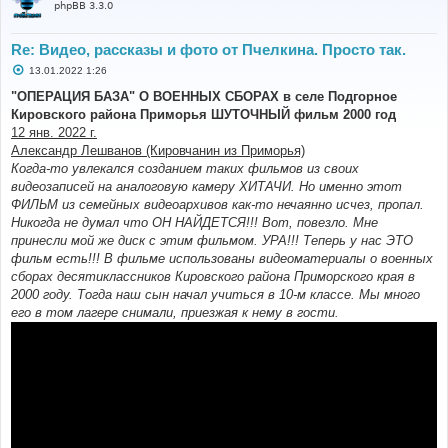
phpBB 3.3.0
Re: Видео, рассказы и фото от Пчелкина. Просто так.
С
13.01.2022 1:26
о
о
"ОПЕРАЦИЯ БАЗА" О ВОЕННЫХ СБОРАХ в селе Подгорное
б
Кировского района Приморья ШУТОЧНЫЙ фильм 2000 год
щ
е
12 янв. 2022 г.
н
Александр Лешванов (Кировчанин из Приморья)
и
е
Когда-то увлекался созданием таких фильмов из своих
видеозаписей на аналоговую камеру ХИТАЧИ. Но именно этот
ФИЛЬМ из семейных видеоархивов как-то нечаянно исчез, пропал.
Никогда не думал что ОН НАЙДЕТСЯ!!! Вот, повезло. Мне
принесли мой же диск с этим фильмом. УРА!!! Теперь у нас ЭТО
фильм есть!!! В фильме использованы видеоматериалы о военных
сборах десятиклассников Кировского района Приморского края в
2000 году. Тогда наш сын начал учиться в 10-м классе. Мы много
его в том лагере снимали, приезжая к нему в гости.