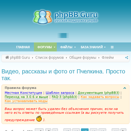
ГЛАВНАЯ
ФОРУМЫ
ФАЙЛЫ
БАЗА ЗНАНИЙ
phpBB Guru
Список форумов
Общие форумы
Флейм
Видео, рассказы и фото от Пчелкина. Просто
так.
Правила форума
Местная Конституция
|
Шаблон запроса
|
Документация (phpBB3)
|
Переход на 3.0.6 и выше
|
FAQ-3 (phpbb3)
|
Как задавать вопросы
|
Как устанавливать моды
Ваш вопрос может быть удален без объяснения причин, если на
него есть ответы по приведённым ссылкам (а вы рискуете получить
предупреждение
).