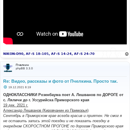
NIKON-D90, AF-S 18-105, AF-S 14-24, AF-S 24-70
Пчелкин
phpBB 3.3.0
Re: Видео, рассказы и фото от Пчелкина. Просто так.
С
19.12.2021 8:19
о
о
ОДНОКЛАССНИКИ Розенбаума поет А. Лешванов по ДОРОГЕ от
б
с. Ляличи до г. Уссурийска Приморского края
щ
е
19 дек. 2021 г.
н
Александр Лешванов (Кировчанин из Приморья)
и
е
Сентябрь в Приморском крае всегда красив и приятен. Не смог я
не оставить запись этой поездки и не показать поездку в
очередном СКОРОСТНОМ ПРОГОНЕ по дорогам Приморского края