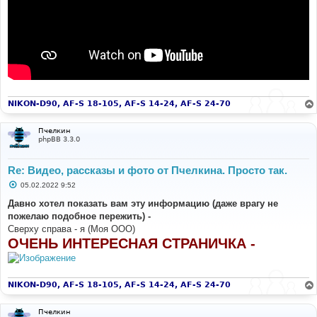
NIKON-D90, AF-S 18-105, AF-S 14-24, AF-S 24-70
Пчелкин
phpBB 3.3.0
Re: Видео, рассказы и фото от Пчелкина. Просто так.
С
05.02.2022 9:52
о
о
Давно хотел показать вам эту информацию (даже врагу не
б
пожелаю подобное пережить) -
щ
е
Сверху справа - я (Моя ООО)
н
ОЧЕНЬ ИНТЕРЕСНАЯ СТРАНИЧКА -
и
е
NIKON-D90, AF-S 18-105, AF-S 14-24, AF-S 24-70
Пчелкин