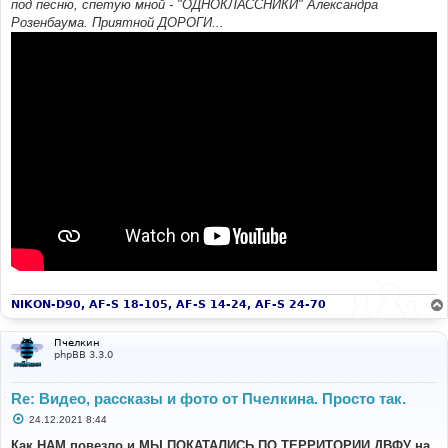
под песню, спетую мной - "ОДНОКЛАССНИКИ" Александра
Розенбаума. Приятной ДОРОГИ...
NIKON-D90, AF-S 18-105, AF-S 14-24, AF-S 24-70
Пчелкин
phpBB 3.3.0
Re: Видео, рассказы и фото от Пчелкина. Просто так.
С
24.12.2021 8:44
о
о
Как НАМ повезло и МЫ ПОКАТАЛИСЬ ПО ТЕРРИТОРИИ ДВФУ на