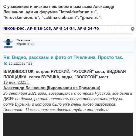
С уважением и низким поклоном к вам всем Александр
Лешванов, админ форумов "fotovideoforum.ru",
"kirovskuiraion.ru", "caldina-club.com", "jpnavi.ru".
NIKON-D90, AF-S 18-105, AF-S 14-24, AF-S 24-70
Пчелкин
phpBB 3.3.0
Re: Видео, рассказы и фото от Пчелкина. Просто так.
С
19.12.2021 7:53
о
о
ВЛАДИВОСТОК, остров РУССКИЙ, "РУССКИЙ" мост, ВИДОВАЯ
б
ПЛОЩАДКА, сопка БУРАЧКА, виды, "ЗОЛОТОЙ" мост
щ
е
19 дек. 2021 г.
н
Александр Лешванов (Кировчанин из Приморья)
и
е
26 сентября 2021 года, возвращаясь с острова Русский, где были в
ДВФУ по делам, решили посетить новую видовую площадку на
сопке Бурачка, о которой было уже очень много разговоров.
Посетили.. Показываем как доехали туда и что видели.