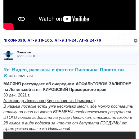
NIKON-D90, AF-S 18-105, AF-S 14-24, AF-S 24-70
Пчелкин
phpBB 3.3.0
Re: Видео, рассказы и фото от Пчелкина. Просто так.
С
30.12.2021 7:33
о
о
МАСЯНЯ рассуждает об очередном АСФАЛЬТОВОМ ЗАЛИПОНЕ
б
на Ленинской в пгт КИРОВСКИЙ Приморского края
щ
е
30 дек. 2021 г.
н
Александр Лешванов (Кировчанин из Приморья)
и
е
В нашем поселке есть уже несколько мест, где можно поставить
ставку на спор по части ВРЕМЕНИ предполагаемого разрушения
ЭТОГО нового асфальта на улице Ленинская, стоимость якобы в
28 лямов в виде подарка за что-то от депутата ГОСДУМЫ от
Приморского края г-жи Николаевой