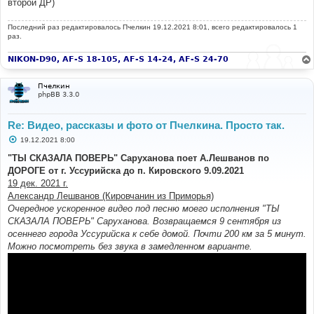
второй ДР)
Последний раз редактировалось
Пчелкин
19.12.2021 8:01, всего редактировалось 1
раз.
NIKON-D90, AF-S 18-105, AF-S 14-24, AF-S 24-70
Пчелкин
phpBB 3.3.0
Re: Видео, рассказы и фото от Пчелкина. Просто так.
С
19.12.2021 8:00
о
о
"ТЫ СКАЗАЛА ПОВЕРЬ" Саруханова поет А.Лешванов по
б
ДОРОГЕ от г. Уссурийска до п. Кировского 9.09.2021
щ
е
19 дек. 2021 г.
н
Александр Лешванов (Кировчанин из Приморья)
и
е
Очередное ускоренное видео под песню моего исполнения "ТЫ
СКАЗАЛА ПОВЕРЬ" Саруханова. Возвращаемся 9 сентября из
осеннего города Уссурийска к себе домой. Почти 200 км за 5 минут.
Можно посмотреть без звука в замедленном варианте.