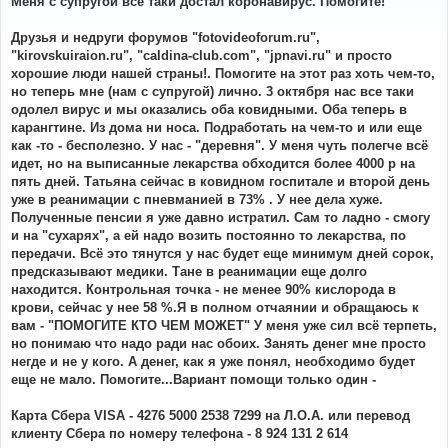
Меня с супругой все таки достал коронавирус. Помогите!
б
щ
е
Друзья и недруги форумов "fotovideoforum.ru",
н
"kirovskuiraion.ru", "caldina-club.com", "jpnavi.ru" и просто
и
е
хорошие люди нашей страны!. Помогите на этот раз хоть чем-то,
но теперь мне (нам с супругой) лично. 3 октября нас все таки
одолел вирус и мы оказались оба ковидными. Оба теперь в
карангтине. Из дома ни носа. Подработать на чем-то и или еще
как -то - бесполезно. У нас - "деревня". У меня чуть полегче всё
идет, но на выписанные лекарства обходится более 4000 р на
пять дней. Татьяна сейчас в ковидном госпитале и второй день
уже в реанимации с пневманией в 73% . У нее дела хуже.
Полученные пенсии я уже давно истратил. Сам то ладно - смогу
и на "сухарях", а ей надо возить постоянно то лекарства, по
передачи. Всё это тянутся у нас будет еще минимум дней сорок,
предсказывают медики. Тане в реанимации еще долго
находится. Контрольная точка - не менее 90% кислорода в
крови, сейчас у нее 58 %.Я в полном отчаянии и обращаюсь к
вам - "ПОМОГИТЕ КТО ЧЕМ МОЖЕТ" У меня уже сил всё терпеть,
но понимаю что надо ради нас обоих. Занять денег мне просто
негде и не у кого. А денег, как я уже понял, необходимо будет
еще не мало. Помогите...Вариант помощи только один -
Карта Сбера VISA - 4276 5000 2538 7299 на Л.О.А. или перевод
клиенту Сбера по номеру телефона - 8 924 131 2 614