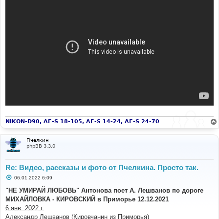
NIKON-D90, AF-S 18-105, AF-S 14-24, AF-S 24-70
Пчелкин
phpBB 3.3.0
Re: Видео, рассказы и фото от Пчелкина. Просто так.
С
06.01.2022 6:09
о
о
"НЕ УМИРАЙ ЛЮБОВЬ" Антонова поет А. Лешванов по дороге
б
МИХАЙЛОВКА - КИРОВСКИЙ в Приморье 12.12.2021
щ
е
6 янв. 2022 г.
н
Александр Лешванов (Кировчанин из Приморья)
и