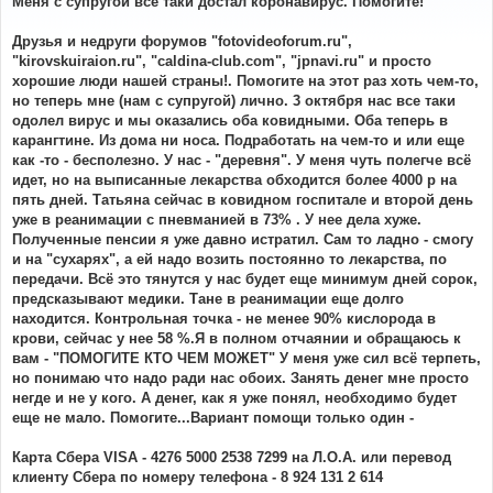
Меня с супругой все таки достал коронавирус. Помогите!
б
щ
е
Друзья и недруги форумов "fotovideoforum.ru",
н
"kirovskuiraion.ru", "caldina-club.com", "jpnavi.ru" и просто
и
е
хорошие люди нашей страны!. Помогите на этот раз хоть чем-то,
но теперь мне (нам с супругой) лично. 3 октября нас все таки
одолел вирус и мы оказались оба ковидными. Оба теперь в
карангтине. Из дома ни носа. Подработать на чем-то и или еще
как -то - бесполезно. У нас - "деревня". У меня чуть полегче всё
идет, но на выписанные лекарства обходится более 4000 р на
пять дней. Татьяна сейчас в ковидном госпитале и второй день
уже в реанимации с пневманией в 73% . У нее дела хуже.
Полученные пенсии я уже давно истратил. Сам то ладно - смогу
и на "сухарях", а ей надо возить постоянно то лекарства, по
передачи. Всё это тянутся у нас будет еще минимум дней сорок,
предсказывают медики. Тане в реанимации еще долго
находится. Контрольная точка - не менее 90% кислорода в
крови, сейчас у нее 58 %.Я в полном отчаянии и обращаюсь к
вам - "ПОМОГИТЕ КТО ЧЕМ МОЖЕТ" У меня уже сил всё терпеть,
но понимаю что надо ради нас обоих. Занять денег мне просто
негде и не у кого. А денег, как я уже понял, необходимо будет
еще не мало. Помогите...Вариант помощи только один -
Карта Сбера VISA - 4276 5000 2538 7299 на Л.О.А. или перевод
клиенту Сбера по номеру телефона - 8 924 131 2 614