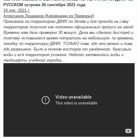
б
РУССКОМ острове 26 сентября 2021 года
щ
е
24 дек. 2021 г.
н
Александр Лешванов (Кировчанин из Приморья)
и
е
Приезжали на территорию ДВФУ по делам и для проезда на саму
территорию получили как положено официальный пропуск на заезд.
Времени нам дали примерно 30 минут. Дела мы сделали быстрей и
поэтому оставшееся время потратили на небольшую, по времени,
поездку по территории ДВФУ, ТОЛЬКО там, где это можно и там,
где разрешено. Были в полном восторге от увиденного. Красивые
виды и вся территория ухожена. Надолго запомнились виды и
ландшафты учебного городка...