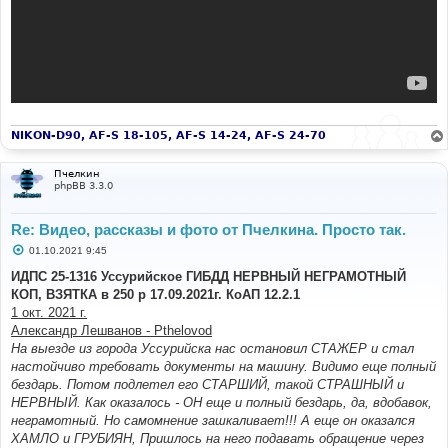
NIKON-D90, AF-S 18-105, AF-S 14-24, AF-S 24-70
Пчелкин
phpBB 3.3.0
Re: Видео, рассказы и фото от Пчелкина. Просто так.
С
01.10.2021 9:45
о
о
ИДПС 25-1316 Уссурийское ГИБДД НЕРВНЫЙ НЕГРАМОТНЫЙ
б
КОП, ВЗЯТКА в 250 р 17.09.2021г. КоАП 12.2.1
щ
е
1 окт. 2021 г.
н
Александр Лешванов - Pthelovod
и
е
На выезде из города Уссурийска нас остановил СТАЖЕР и стал
настойчиво требовать документы на машину. Видимо еще полный
бездарь. Потом подлетел его СТАРШИЙ, такой СТРАШНЫЙ и
НЕРВНЫЙ. Как оказалось - ОН еще и полный бездарь, да, вдобавок,
неграмотный. Но самомнение зашкаливает!!! А еще он оказался
ХАМЛО и ГРУБИЯН, Пришлось на него подавать обращение через