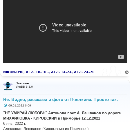
NIKON-D90, AF-S 18-105, AF-S 14-24, AF-S 24-70
Пчелкин
phpBB 3.3.0
Re: Видео, рассказы и фото от Пчелкина. Просто так.
С
06.01.2022 6:09
о
о
"НЕ УМИРАЙ ЛЮБОВЬ" Антонова поет А. Лешванов по дороге
б
МИХАЙЛОВКА - КИРОВСКИЙ в Приморье 12.12.2021
щ
е
6 янв. 2022 г.
н
Александр Лешванов (Кировчанин из Приморья)
и