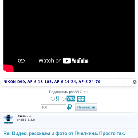
NIKON-D90, AF-S 18-105, AF-S 14-24, AF-S 24-70
Поддержать phpBB Guru
Пчелкин
phpBB 3.3.0
Re: Видео, рассказы и фото от Пчелкина. Просто так.