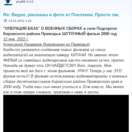
phpBB 3.3.0
Re: Видео, рассказы и фото от Пчелкина. Просто так.
С
13.01.2022 1:26
о
о
"ОПЕРАЦИЯ БАЗА" О ВОЕННЫХ СБОРАХ в селе Подгорное
б
Кировского района Приморья ШУТОЧНЫЙ фильм 2000 год
щ
е
12 янв. 2022 г.
н
Александр Лешванов (Кировчанин из Приморья)
и
е
Когда-то увлекался созданием таких фильмов из своих
видеозаписей на аналоговую камеру ХИТАЧИ. Но именно этот
ФИЛЬМ из семейных видеоархивов как-то нечаянно исчез, пропал.
Никогда не думал что ОН НАЙДЕТСЯ!!! Вот, повезло. Мне
принесли мой же диск с этим фильмом. УРА!!! Теперь у нас ЭТО
фильм есть!!! В фильме использованы видеоматериалы о военных
сборах десятиклассников Кировского района Приморского края в
2000 году. Тогда наш сын начал учиться в 10-м классе. Мы много
его в том лагере снимали, приезжая к нему в гости.