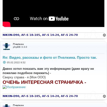
NIKON-D90, AF-S 18-105, AF-S 14-24, AF-S 24-70
Пчелкин
phpBB 3.3.0
Re: Видео, рассказы и фото от Пчелкина. Просто так.
С
05.02.2022 9:52
о
о
Давно хотел показать вам эту информацию (даже врагу не
б
пожелаю подобное пережить) -
щ
е
Сверху справа - я (Моя ООО)
н
ОЧЕНЬ ИНТЕРЕСНАЯ СТРАНИЧКА -
и
е
NIKON-D90, AF-S 18-105, AF-S 14-24, AF-S 24-70
Пчелкин