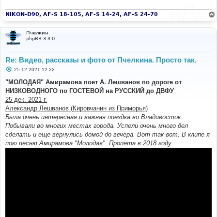
NIKON-D90, AF-S 18-105, AF-S 14-24, AF-S 24-70
Пчелкин
phpBB 3.3.0
Re: Видео, рассказы и фото от Пчелкина. Просто так.
С
25.12.2021 12:22
о
о
"МОЛОДАЯ" Амирамова поет А. Лешванов по дороге от
б
НИЗКОВОДНОГО по ГОСТЕВОЙ на РУССКИЙ до ДВФУ
щ
е
25 дек. 2021 г.
н
Александр Лешванов (Кировчанин из Приморья)
и
е
Была очень интересная и важная поездка во Владивосток.
Побывали во многих местах города. Успели очень много дел
сделать и еще вернулись домой до вечера. Вот так вот. В клипе я
пою песню Амирамова "Молодая". Пропета в 2018 году.