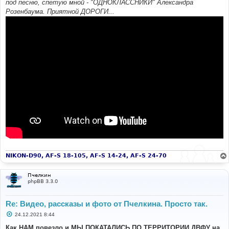
под песню, спетую мной - "ОДНОКЛАССНИКИ" Александра
Розенбаума. Приятной ДОРОГИ...
NIKON-D90, AF-S 18-105, AF-S 14-24, AF-S 24-70
Пчелкин
phpBB 3.3.0
Re: Видео, рассказы и фото от Пчелкина. Просто так.
С
24.12.2021 8:44
о
о
Как НАМ повезло и МЫ ПОКАТАЛИСЬ ПО ТЕРРИТОРИИ ДВФУ на