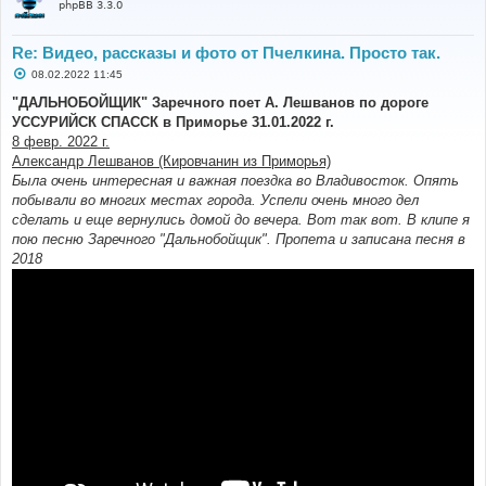
phpBB 3.3.0
Re: Видео, рассказы и фото от Пчелкина. Просто так.
С
08.02.2022 11:45
о
о
"ДАЛЬНОБОЙЩИК" Заречного поет А. Лешванов по дороге
б
УССУРИЙСК СПАССК в Приморье 31.01.2022 г.
щ
е
8 февр. 2022 г.
н
Александр Лешванов (Кировчанин из Приморья)
и
е
Была очень интересная и важная поездка во Владивосток. Опять
побывали во многих местах города. Успели очень много дел
сделать и еще вернулись домой до вечера. Вот так вот. В клипе я
пою песню Заречного "Дальнобойщик". Пропета и записана песня в
2018