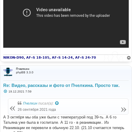
NIKON-D90, AF-S 18-105, AF-S 14-24, AF-S 24-70
Пчелкин
phpBB 3.3.0
Re: Видео, рассказы и фото от Пчелкина. Просто так.
С
19.12.2021 7:59
о
о
б
Пчелкин
писал(а):
щ
е
26 сентября 2021 года
н
и
А 3 октября мы оба уже были с температурой под 39-ть. А 6 го
е
Татьяна уже была в госпитале. А 11 го - в реанимации.. Из
Реанимации ее перевели в обычную 22.10. (21.10 считается теперь