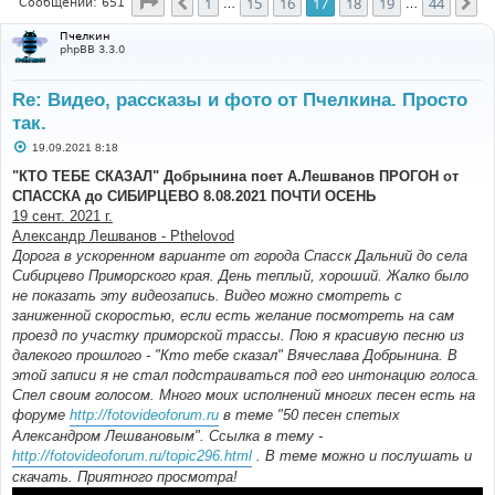
Страница
17
из
44
1
15
16
17
18
19
44
Пред.
Сл
Сообщений: 651
…
…
Пчелкин
phpBB 3.3.0
Re: Видео, рассказы и фото от Пчелкина. Просто
так.
С
19.09.2021 8:18
о
о
"КТО ТЕБЕ СКАЗАЛ" Добрынина поет А.Лешванов ПРОГОН от
б
СПАССКА до СИБИРЦЕВО 8.08.2021 ПОЧТИ ОСЕНЬ
щ
е
19 сент. 2021 г.
н
Александр Лешванов - Pthelovod
и
е
Дорога в ускоренном варианте от города Спасск Дальний до села
Сибирцево Приморского края. День теплый, хороший. Жалко было
не показать эту видеозапись. Видео можно смотреть с
заниженной скоростью, если есть желание посмотреть на сам
проезд по участку приморской трассы. Пою я красивую песню из
далекого прошлого - "Кто тебе сказал" Вячеслава Добрынина. В
этой записи я не стал подстраиваться под его интонацию голоса.
Спел своим голосом. Много моих исполнений многих песен есть на
форуме
http://fotovideoforum.ru
в теме "50 песен спетых
Александром Лешвановым". Ссылка в тему -
http://fotovideoforum.ru/topic296.html
. В теме можно и послушать и
скачать. Приятного просмотра!