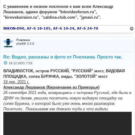
С уважением и низким поклоном к вам всем Александр
Лешванов, админ форумов "fotovideoforum.ru",
"kirovskuiraion.ru", "caldina-club.com", "jpnavi.ru".
NIKON-D90, AF-S 18-105, AF-S 14-24, AF-S 24-70
Пчелкин
phpBB 3.3.0
Re: Видео, рассказы и фото от Пчелкина. Просто так.
С
19.12.2021 7:53
о
о
ВЛАДИВОСТОК, остров РУССКИЙ, "РУССКИЙ" мост, ВИДОВАЯ
б
ПЛОЩАДКА, сопка БУРАЧКА, виды, "ЗОЛОТОЙ" мост
щ
е
19 дек. 2021 г.
н
Александр Лешванов (Кировчанин из Приморья)
и
е
26 сентября 2021 года, возвращаясь с острова Русский, где были в
ДВФУ по делам, решили посетить новую видовую площадку на
сопке Бурачка, о которой было уже очень много разговоров.
Посетили.. Показываем как доехали туда и что видели.