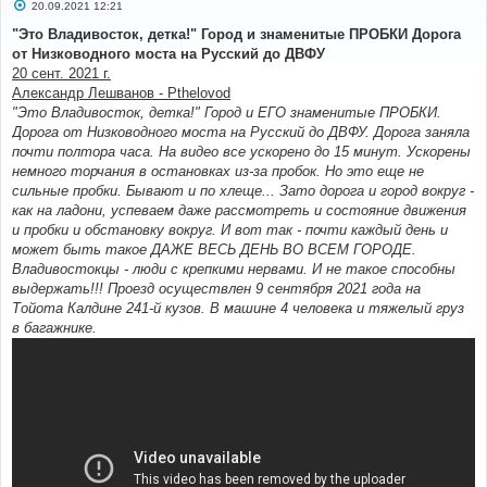
С
20.09.2021 12:21
о
о
"Это Владивосток, детка!" Город и знаменитые ПРОБКИ Дорога
б
от Низководного моста на Русский до ДВФУ
щ
е
20 сент. 2021 г.
н
Александр Лешванов - Pthelovod
и
е
"Это Владивосток, детка!" Город и ЕГО знаменитые ПРОБКИ.
Дорога от Низководного моста на Русский до ДВФУ. Дорога заняла
почти полтора часа. На видео все ускорено до 15 минут. Ускорены
немного торчания в остановках из-за пробок. Но это еще не
сильные пробки. Бывают и по хлеще... Зато дорога и город вокруг -
как на ладони, успеваем даже рассмотреть и состояние движения
и пробки и обстановку вокруг. И вот так - почти каждый день и
может быть такое ДАЖЕ ВЕСЬ ДЕНЬ ВО ВСЕМ ГОРОДЕ.
Владивостокцы - люди с крепкими нервами. И не такое способны
выдержать!!! Проезд осуществлен 9 сентября 2021 года на
Тойота Калдине 241-й кузов. В машине 4 человека и тяжелый груз
в багажнике.