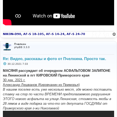
NIKON-D90, AF-S 18-105, AF-S 14-24, AF-S 24-70
Пчелкин
phpBB 3.3.0
Re: Видео, рассказы и фото от Пчелкина. Просто так.
С
30.12.2021 7:33
о
о
МАСЯНЯ рассуждает об очередном АСФАЛЬТОВОМ ЗАЛИПОНЕ
б
на Ленинской в пгт КИРОВСКИЙ Приморского края
щ
е
30 дек. 2021 г.
н
Александр Лешванов (Кировчанин из Приморья)
и
е
В нашем поселке есть уже несколько мест, где можно поставить
ставку на спор по части ВРЕМЕНИ предполагаемого разрушения
ЭТОГО нового асфальта на улице Ленинская, стоимость якобы в
28 лямов в виде подарка за что-то от депутата ГОСДУМЫ от
Приморского края г-жи Николаевой