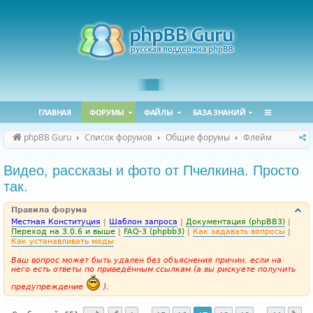
ГЛАВНАЯ
ФОРУМЫ
ФАЙЛЫ
БАЗА ЗНАНИЙ
phpBB Guru
Список форумов
Общие форумы
Флейм
Видео, рассказы и фото от Пчелкина. Просто
так.
Правила форума
Местная Конституция
|
Шаблон запроса
|
Документация (phpBB3)
|
Переход на 3.0.6 и выше
|
FAQ-3 (phpbb3)
|
Как задавать вопросы
|
Как устанавливать моды
Ваш вопрос может быть удален без объяснения причин, если на
него есть ответы по приведённым ссылкам (а вы рискуете получить
предупреждение
).