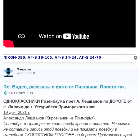
NIKON-D90, AF-S 18-105, AF-S 14-24, AF-S 24-70
Пчелкин
phpBB 3.3.0
Re: Видео, рассказы и фото от Пчелкина. Просто так.
С
19.12.2021 8:19
о
о
ОДНОКЛАССНИКИ Розенбаума поет А. Лешванов по ДОРОГЕ от
б
с. Ляличи до г. Уссурийска Приморского края
щ
е
19 дек. 2021 г.
н
Александр Лешванов (Кировчанин из Приморья)
и
е
Сентябрь в Приморском крае всегда красив и приятен. Не смог я
не оставить запись этой поездки и не показать поездку в
очередном СКОРОСТНОМ ПРОГОНЕ по дорогам Приморского края