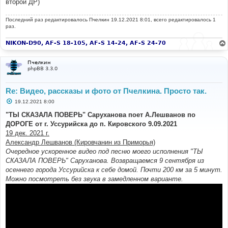
второй ДР)
Последний раз редактировалось
Пчелкин
19.12.2021 8:01, всего редактировалось 1
раз.
NIKON-D90, AF-S 18-105, AF-S 14-24, AF-S 24-70
Пчелкин
phpBB 3.3.0
Re: Видео, рассказы и фото от Пчелкина. Просто так.
С
19.12.2021 8:00
о
о
"ТЫ СКАЗАЛА ПОВЕРЬ" Саруханова поет А.Лешванов по
б
ДОРОГЕ от г. Уссурийска до п. Кировского 9.09.2021
щ
е
19 дек. 2021 г.
н
Александр Лешванов (Кировчанин из Приморья)
и
е
Очередное ускоренное видео под песню моего исполнения "ТЫ
СКАЗАЛА ПОВЕРЬ" Саруханова. Возвращаемся 9 сентября из
осеннего города Уссурийска к себе домой. Почти 200 км за 5 минут.
Можно посмотреть без звука в замедленном варианте.