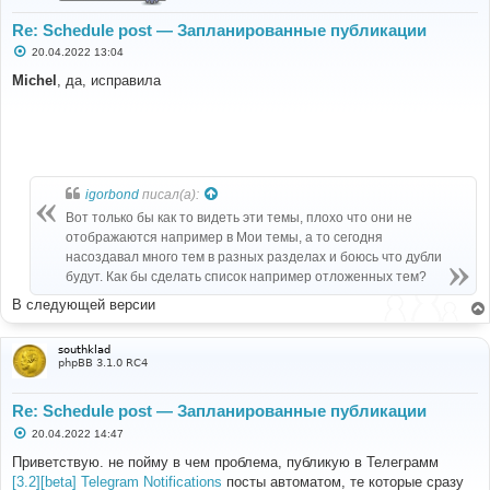
Re: Schedule post — Запланированные публикации
С
20.04.2022 13:04
о
о
Michel
, да, исправила
б
щ
е
н
и
е
igorbond
писал(а):
Вот только бы как то видеть эти темы, плохо что они не
отображаются например в Мои темы, а то сегодня
насоздавал много тем в разных разделах и боюсь что дубли
будут. Как бы сделать список например отложенных тем?
В следующей версии
southklad
phpBB 3.1.0 RC4
Re: Schedule post — Запланированные публикации
С
20.04.2022 14:47
о
о
Приветствую. не пойму в чем проблема, публикую в Телеграмм
б
[3.2][beta] Telegram Notifications
посты автоматом, те которые сразу
щ