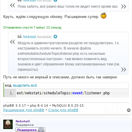
Nekstati
писал(а):
Пока забить, всё равно ваш топик не видит никто кроме вас
Круть, ждём следующую обнову. Расширение супер.
Отправлено спустя 7 минут 12 секунд:
Nekstati
писал(а):
Модуль в администраторском разделе не предусмотрен, т.к.
настраивать особо нечего. В начале файла
ext/nekstati/scheduleTopic/listener.php есть несколько
второстепенных настроек - там можно поменять вид
значков и цвет обрамления блока запланированных тем (см.
скриншоты).
Путь не много не верный в описании, должно быть так наверно
КОД:
ВЫДЕЛИТЬ ВСЁ
ext
/
nekstati
/
scheduleTopic
/
event
/
listener
.
php
phpBB 3.3.17 • php 8.4.14 • MySQL(i) 8.0.25-15
Расширения для phpBB
•
Стили для phpBB
Nekstati
Поддержка