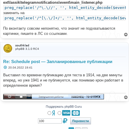
ext\lassik\telegramnotifications\event\main_listener.php
preg_replace('/^\.\//', '', html_entity_decode($event[
заменить на
preg_replace('/^[\.\/]+/', '', html_entity_decode($eve
По вконтакту совсем непонятно, что значит не подхватываются
картинки, пишите в ЛС со ссылками.
southklad
phpBB 3.1.0 RC4
Re: Schedule post — Запланированные публикации
С
20.04.2022 19:41
о
о
Выставил по времени публикацию для теста в 1914, на две минуты
б
вперед, но уже 1941 и не публикуется, как понимаю крон работает в
щ
е
определенное время?
н
и
е
Поддержать phpBB Guru