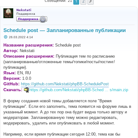
1
2
След.
Сообщений: 21
Nekstati
Поддержка
Schedule post — Запланированные публикации
С
26.03.2022 4:14
о
о
Название расширения:
Schedule post
б
Автор:
Nekstati
щ
е
Описание расширения:
Публикация тем по расписанию
н
(запланированные/отложенные темы/топики/посты/постинг/
и
е
публикации).
Язык:
EN, RU
Версия:
1.0.0
GitHub:
https://github.com/Nekstati/phpBB-SchedulePost
Скачать:
https://github.com/Nekstati/phpBB-Sched ... s/main.zip
В форму создания новой темы добавляется поле "Время
публикации". Если его заполнить, тема появится на форуме лишь в
указанный момент. А до тех пор она будет видна только автору и
модераторам. Запланированную тему можно редактировать,
модерировать, удалить или опубликовать в любой момент.
Например, если время публикации сегодня 12:00, тема как бы