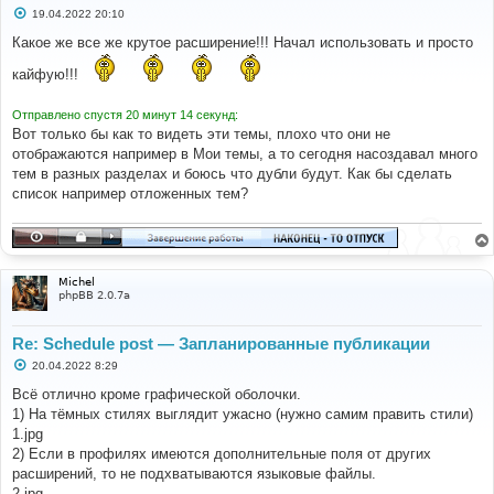
С
19.04.2022 20:10
о
о
Какое же все же крутое расширение!!! Начал использовать и просто
б
щ
кайфую!!!
е
н
и
Отправлено спустя 20 минут 14 секунд:
е
Вот только бы как то видеть эти темы, плохо что они не
отображаются например в Мои темы, а то сегодня насоздавал много
тем в разных разделах и боюсь что дубли будут. Как бы сделать
список например отложенных тем?
Michel
phpBB 2.0.7a
Re: Schedule post — Запланированные публикации
С
20.04.2022 8:29
о
о
Всё отлично кроме графической оболочки.
б
1) На тёмных стилях выглядит ужасно (нужно самим править стили)
щ
е
1.jpg
н
2) Если в профилях имеются дополнительные поля от других
и
е
расширений, то не подхватываются языковые файлы.
2.jpg