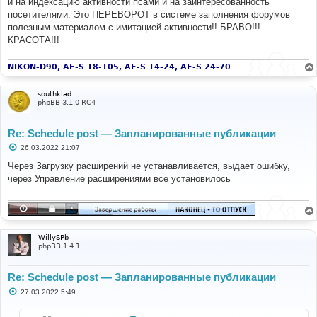
и на индексацию активности псами и на заинтересованность
н
посетителями. Это ПЕРЕВОРОТ в системе заполнения форумов
и
е
полезным материалом с имитацией активности!! БРАВО!!!
КРАСОТА!!!
NIKON-D90, AF-S 18-105, AF-S 14-24, AF-S 24-70
southklad
phpBB 3.1.0 RC4
Re: Schedule post — Запланированные публикации
С
26.03.2022 21:07
о
о
Через Загрузку расширений не устанавливается, выдает ошибку,
б
через Управление расширениями все установилось
щ
е
н
и
е
WillySPb
phpBB 1.4.1
Re: Schedule post — Запланированные публикации
С
27.03.2022 5:49
о
о
б