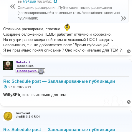
Nekstati
писал(а):
щ
е
Описание расширения: Публикация тем по расписанию
н
(запланированные/отложенные темы/топики/посты/постинг/
и
е
публикации)
Отличное расширение, спасибо
Создание отложенной ТЕМЫ работает отлично и корректно.
Но внутри ранее созданной темы отложенный ПОСТ создать
невозможно, т.к. не добавляется поле "Время публикации"
Я не правильно понял описание ? Оно исключительно для ТЕМ ?
Nekstati
Поддержка
Re: Schedule post — Запланированные публикации
С
27.03.2022 6:21
о
о
WillySPb
, исключительно для тем.
б
щ
е
н
и
southklad
е
phpBB 3.1.0 RC4
Re: Schedule post — Запланированные публикации