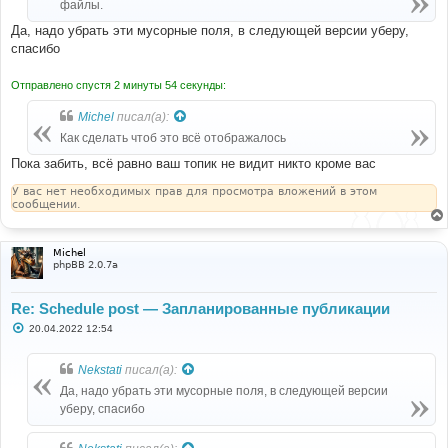
файлы.
Да, надо убрать эти мусорные поля, в следующей версии уберу,
спасибо
Отправлено спустя 2 минуты 54 секунды:
Michel
писал(а):
Как сделать чтоб это всё отображалось
Пока забить, всё равно ваш топик не видит никто кроме вас
У вас нет необходимых прав для просмотра вложений в этом
сообщении.
Michel
phpBB 2.0.7a
Re: Schedule post — Запланированные публикации
С
20.04.2022 12:54
о
о
б
Nekstati
писал(а):
щ
е
Да, надо убрать эти мусорные поля, в следующей версии
н
уберу, спасибо
и
е