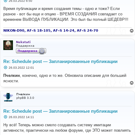
С
26.03.2022 6:50
о
о
Время публикации и время создания темы - одно и тоже? Если
б
разное - вот бы еще и опцию - ВРЕМЯ СОЗДАНИЯ совпадает со
щ
е
временем ВЫВОДА ПУБЛИКАЦИИ. Это был бы полный ШЕДЕВР!!!
н
и
е
NIKON-D90, AF-S 18-105, AF-S 14-24, AF-S 24-70
Nekstati
Поддержка
Re: Schedule post — Запланированные публикации
С
26.03.2022 12:01
о
о
Пчелкин
, конечно, одно и то же. Обновила описание для большей
б
ясности.
щ
е
н
и
Пчелкин
е
phpBB 3.3.0
Re: Schedule post — Запланированные публикации
С
26.03.2022 14:11
о
о
Ну всё! Теперь можно смело создавать систему имитации
б
активности, практически на любом форуме, где ЭТО может повлиять
щ
е