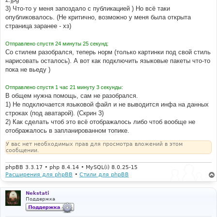
3) Что-то у меня запоздало с публикацией ) Но всё таки
опубликовалось. (Не критично, возможно у меня была открыта
страница заранее - хз)
Отправлено спустя 24 минуты 25 секунд:
Со стилем разобрался, теперь норм (только картинки под свой стиль
нарисовать осталось). А вот как подключить языковые пакеты что-то
пока не вьеду )
Отправлено спустя 1 час 21 минуту 3 секунды:
В общем нужна помощь, сам не разобрался.
1) Не подключается языковой файл и не выводится инфа на данных
строках (под аватарой). (Скрин 3)
2) Как сделать чтоб это всё отображалось либо чтоб вообще не
отображалось в запланированном топике.
У вас нет необходимых прав для просмотра вложений в этом
сообщении.
phpBB 3.3.17 • php 8.4.14 • MySQL(i) 8.0.25-15
Расширения для phpBB
•
Стили для phpBB
Nekstati
Поддержка