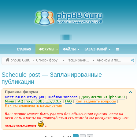
ГЛАВНАЯ
ФОРУМЫ
ФАЙЛЫ
БАЗА ЗНАНИЙ
phpBB Guru
Список форумов
Расширения phpBB
Анонсы и поддержка расширений для phpBB
Schedule post — Запланированные
публикации
Правила форума
Местная Конституция
|
Шаблон запроса
|
Документация (phpBB3)
|
Мини [FAQ] по phpBB3.1.x/3.3.x
|
FAQ
|
Как задавать вопросы
|
Как устанавливать расширения
Ваш вопрос может быть удален без объяснения причин, если на
него есть ответы по приведённым ссылкам (а вы рискуете получить
предупреждение
).