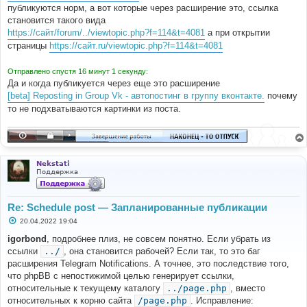
е
публикуются норм, а вот которые через расширение это, ссылка
н
становится такого вида
и
е
https://сайт/forum/../viewtopic.php?f=114&t=4081
а при открытии
страницы
https://сайт.ru/viewtopic.php?f=114&t=4081
Отправлено спустя 16 минут 1 секунду:
Да и когда публикуется через еще это расширение
[beta] Reposting in Group Vk - автопостинг в группу вконтакте.
почему
то не подхватываются картинки из поста.
Nekstati
Поддержка
Re: Schedule post — Запланированные публикации
С
20.04.2022 19:04
о
о
igorbond
, подробнее плиз, не совсем понятно. Если убрать из
б
ссылки
../
, она становится рабочей? Если так, то это баг
щ
е
расширения Telegram Notifications. А точнее, это последствие того,
н
что phpBB с непостижимой целью генерирует ссылки,
и
е
относительные к текущему каталогу
../page.php
, вместо
относительных к корню сайта
/page.php
. Исправление: