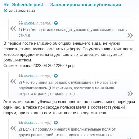
Re: Schedule post — Запланированные публикации
С
20.04.2022 12:43
о
о
б
Michel
писал(а):
щ
е
1) На тёмных стилях выглядит ужасно (нужно самим править
н
стили)
и
е
В первом посте написано об опциях внешнего вида, не нужно
править стили, нужно заменить циферку. По умолчанию стоят цвета,
которые предпочтительны для светлых стилей, используемых
большинством
Снимок экрана 2022-04-20 122629.png
Michel
писал(а):
3) Что-то у меня запоздало с публикацией ) Но всё таки
опубликовалось. (Не критично, возможно у меня была
открыта страница заранее - хз)
Автоматическая публикация выполняется по расписанию с периодом
один час, а также при заходе пользователя в соответствующий
форум; при заходе в сам топик она не предусмотрена
Michel
писал(а):
2) Если в профилях имеются дополнительные поля от
других расширений, то не подхватываются языковые