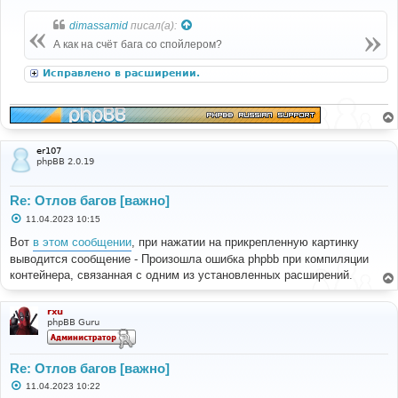
о
б
dimassamid
писал(а):
щ
е
А как на счёт бага со спойлером?
н
и
Исправлено в расширении.
е
er107
phpBB 2.0.19
Re: Отлов багов [важно]
С
11.04.2023 10:15
о
о
Вот
в этом сообщении
, при нажатии на прикрепленную картинку
б
выводится сообщение - Произошла ошибка phpbb при компиляции
щ
е
контейнера, связанная с одним из установленных расширений.
н
и
е
rxu
phpBB Guru
Re: Отлов багов [важно]
С
11.04.2023 10:22
о