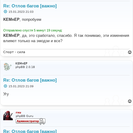
Re: Отлов багов [важно]
С
15.01.2023 21:03
о
о
KEMnEP
, попробуем
б
щ
е
Отправлено спустя 5 минут 19 секунд:
н
KEMnEP
, да, это сработало, спасибо. Я так понимаю, эти изменения
и
е
влияют только на эмодзи и все?
Спорт - сила
KEMnEP
phpBB 2.0.18
Re: Отлов багов [важно]
С
15.01.2023 21:09
о
о
Угу
б
щ
е
н
и
rxu
е
phpBB Guru
Re: Отлов багов [важно]