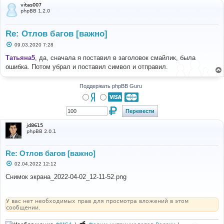
vitas007
phpBB 1.2.0
Re: Отлов багов [важно]
С
09.03.2020 7:28
о
о
Татьяна5
, да, сначала я поставил в заголовок смайлик, была
б
ошибка. Потом убрал и поставил символ и отправил.
щ
е
н
и
Поддержать phpBB Guru
е
jd8615
phpBB 2.0.1
Re: Отлов багов [важно]
С
02.04.2022 12:12
о
о
Снимок экрана_2022-04-02_12-11-52.png
б
щ
е
н
У вас нет необходимых прав для просмотра вложений в этом
и
сообщении.
е