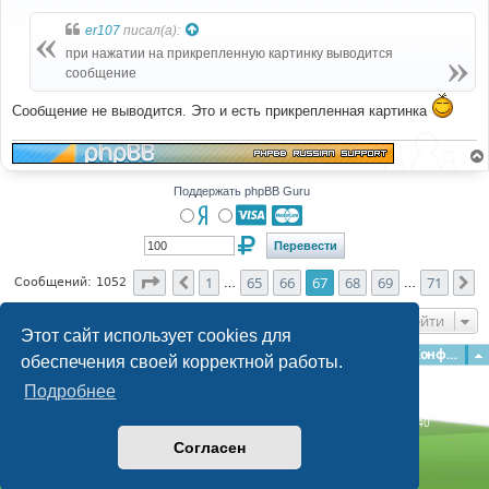
о
б
er107
писал(а):
щ
е
при нажатии на прикрепленную картинку выводится
н
сообщение
и
е
Сообщение не выводится. Это и есть прикрепленная картинка
Поддержать phpBB Guru
Страница
67
из
71
1
65
66
67
68
69
71
Пред.
С
Сообщений: 1052
…
…
Перейти
Этот сайт использует cookies для
Главная
Форумы
Наша команда
О команде
Конфиденциальность
обеспечения своей корректной работы.
Подробнее
Time: 0.137s
| Peak Memory Usage: 3.09 МБ | GZIP: Off |
Queries: 40
© phpBB Guru, 2004—2026
Согласен
Powered by
phpBB
Style by
Artodia