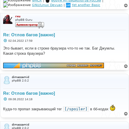
ФМСА
|
Форум нутрициологов России
|
GNU/Linux Devuan
|
Yet another Basic
rxu
phpBB Guru
Re: Отлов багов [важно]
С
02.04.2022 17:59
о
о
Это бывает, если в строке браузера что-то не так. Баг Джумлы.
б
Какая строка браузера?
щ
е
н
и
е
dimassamid
phpBB 2.0.2
Re: Отлов багов [важно]
С
09.08.2022 14:18
о
о
Куда-то пропал закрывающий тег
[/spoiler]
в бб-кодах
б
щ
е
н
и
dimassamid
е
phpBB 2.0.2