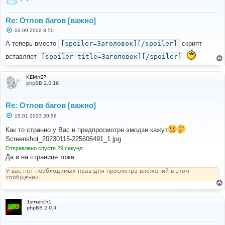
Re: Отлов багов [важно]
С
03.09.2022 3:50
о
о
А теперь вместо
[spoiler=Заголовок][/spoiler]
скрипт
б
щ
вставляет
[spoiler title=Заголовок][/spoiler]
е
н
и
KEMnEP
е
phpBB 2.0.18
Re: Отлов багов [важно]
С
15.01.2023 20:56
о
о
Как то странно у Вас в предпросмотре эмодзи кажут
б
Screenshot_20230115-225606491_1.jpg
щ
е
Отправлено спустя 29 секунд:
н
Да и на странице тоже
и
е
У вас нет необходимых прав для просмотра вложений в этом
сообщении.
1smerch1
phpBB 2.0.4