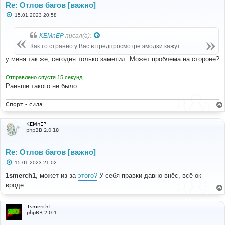
Re: Отлов багов [важно]
С
15.01.2023 20:58
о
о
б
KEMnEP
писал(а):
щ
е
Как то странно у Вас в предпросмотре эмодзи кажут
н
и
у меня так же, сегодня только заметил. Может проблема на стороне?
е
Отправлено спустя 15 секунд:
Раньше такого не было
Спорт - сила
KEMnEP
phpBB 2.0.18
Re: Отлов багов [важно]
С
15.01.2023 21:02
о
о
1smerch1
, может из за
этого?
У себя правки давно внёс, всё ок
б
вроде.
щ
е
н
и
1smerch1
е
phpBB 2.0.4