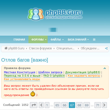
ГЛАВНАЯ
ФОРУМЫ
ФАЙЛЫ
БАЗА ЗНАНИЙ
phpBB Guru
Список форумов
Специальные форумы
Обсуждаем сайт и конференцию
Отлов багов [важно]
Правила форума
Местная Конституция
|
Шаблон запроса
|
Документация (phpBB3)
|
Переход на 3.0.6 и выше
|
FAQ-3 (phpbb3)
|
Как задавать вопросы
|
Как устанавливать моды
Ваш вопрос может быть удален без объяснения причин, если на
него есть ответы по приведённым ссылкам (а вы рискуете получить
предупреждение
).
Страница
67
из
71
1
65
66
67
68
69
71
Пред.
С
Сообщений: 1052
…
…