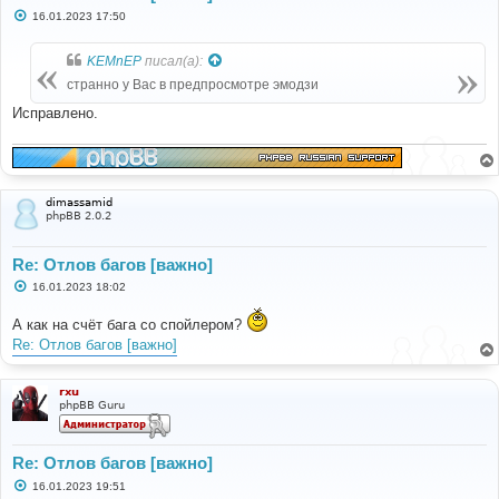
С
16.01.2023 17:50
о
о
б
KEMnEP
писал(а):
щ
е
странно у Вас в предпросмотре эмодзи
н
и
Исправлено.
е
dimassamid
phpBB 2.0.2
Re: Отлов багов [важно]
С
16.01.2023 18:02
о
о
А как на счёт бага со спойлером?
б
щ
Re: Отлов багов [важно]
е
н
и
е
rxu
phpBB Guru
Re: Отлов багов [важно]
С
16.01.2023 19:51
о