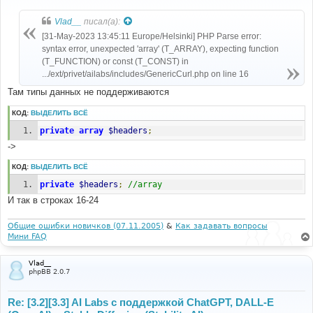
о
о
б
Vlad__
писал(а):
щ
е
[31-May-2023 13:45:11 Europe/Helsinki] PHP Parse error:
н
syntax error, unexpected 'array' (T_ARRAY), expecting function
и
е
(T_FUNCTION) or const (T_CONST) in
.../ext/privet/ailabs/includes/GenericCurl.php on line 16
Там типы данных не поддерживаются
КОД:
ВЫДЕЛИТЬ ВСЁ
private
array
$headers
;
->
КОД:
ВЫДЕЛИТЬ ВСЁ
private
$headers
;
//array
И так в строках 16-24
Общие ошибки новичков (07.11.2005)
&
Как задавать вопросы
Мини FAQ
Vlad__
phpBB 2.0.7
Re: [3.2][3.3] AI Labs с поддержкой ChatGPT, DALL-E