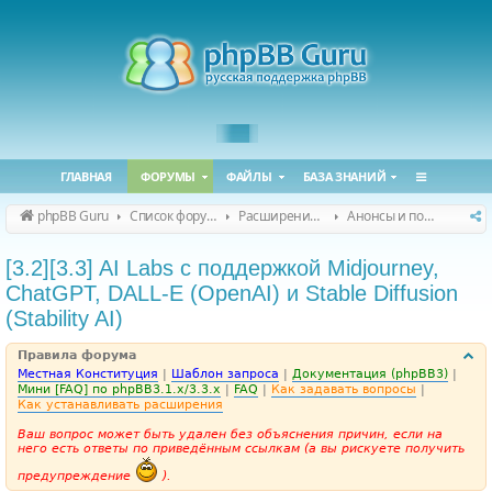
ГЛАВНАЯ
ФОРУМЫ
ФАЙЛЫ
БАЗА ЗНАНИЙ
phpBB Guru
Список форумов
Расширения phpBB
Анонсы и поддержка расширений для phpBB
[3.2][3.3] AI Labs с поддержкой Midjourney,
ChatGPT, DALL-E (OpenAI) и Stable Diffusion
(Stability AI)
Правила форума
Местная Конституция
|
Шаблон запроса
|
Документация (phpBB3)
|
Мини [FAQ] по phpBB3.1.x/3.3.x
|
FAQ
|
Как задавать вопросы
|
Как устанавливать расширения
Ваш вопрос может быть удален без объяснения причин, если на
него есть ответы по приведённым ссылкам (а вы рискуете получить
предупреждение
).