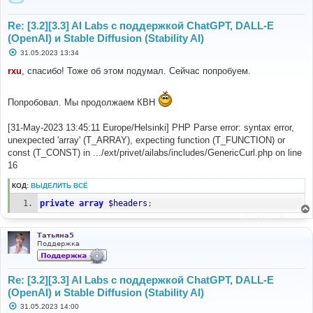
Re: [3.2][3.3] AI Labs с поддержкой ChatGPT, DALL-E
(OpenAI) и Stable Diffusion (Stability AI)
С
31.05.2023 13:34
о
о
rxu
, спасибо! Тоже об этом подумал. Сейчас попробуем.
б
щ
е
Попробовал. Мы продолжаем КВН
н
и
е
[31-May-2023 13:45:11 Europe/Helsinki] PHP Parse error: syntax error,
unexpected 'array' (T_ARRAY), expecting function (T_FUNCTION) or
const (T_CONST) in .../ext/privet/ailabs/includes/GenericCurl.php on line
16
КОД:
ВЫДЕЛИТЬ ВСЁ
private
array
$headers
;
Татьяна5
Поддержка
Re: [3.2][3.3] AI Labs с поддержкой ChatGPT, DALL-E
(OpenAI) и Stable Diffusion (Stability AI)
С
31.05.2023 14:00