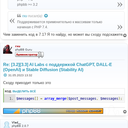
phpbb >= 3.2
rxu
писал(а):
Поддерживается применительно к массивам только
начиная с PHP 7.4.
Чем заменить код в 7.1? Я то найду, но может вы сходу подскажете.
rxu
phpBB Guru
Re: [3.2][3.3] AI Labs с поддержкой ChatGPT, DALL-E
(OpenAI) и Stable Diffusion (Stability AI)
С
31.05.2023 13:32
о
о
Сходу приходит только это
б
щ
КОД:
ВЫДЕЛИТЬ ВСЁ
е
н
$messages
[]
=
array_merge
(
$post_messages
,
$messages
);
и
е
Vlad__
phpBB 2.0.7