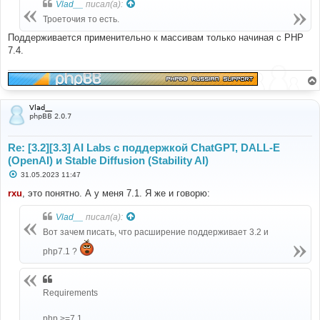
Vlad__
писал(а):
щ
е
Троеточия то есть.
н
и
Поддерживается применительно к массивам только начиная с PHP
е
7.4.
Vlad__
phpBB 2.0.7
Re: [3.2][3.3] AI Labs с поддержкой ChatGPT, DALL-E
(OpenAI) и Stable Diffusion (Stability AI)
С
31.05.2023 11:47
о
о
rxu
, это понятно. А у меня 7.1. Я же и говорю:
б
щ
Vlad__
писал(а):
е
н
Вот зачем писать, что расширение поддерживает 3.2 и
и
е
php7.1 ?
Requirements
php >=7.1