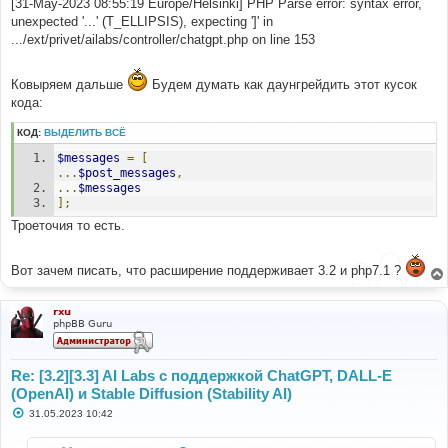
[31-May-2023 08:55:19 Europe/Helsinki] PHP Parse error: syntax error,
unexpected '...' (T_ELLIPSIS), expecting ']' in
.../ext/privet/ailabs/controller/chatgpt.php on line 153
Ковыряем дальше
Будем думать как даунгрейдить этот кусок
кода:
КОД:
ВЫДЕЛИТЬ ВСЁ
$messages
=
[
...
$post_messages
,
...
$messages
];
Троеточия то есть.
Вот зачем писать, что расширение поддерживает 3.2 и php7.1 ?
rxu
phpBB Guru
Re: [3.2][3.3] AI Labs с поддержкой ChatGPT, DALL-E
(OpenAI) и Stable Diffusion (Stability AI)
С
31.05.2023 10:42
о
о
б