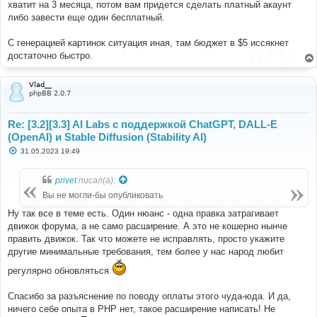
хватит на 3 месяца, потом вам придется сделать платный акаунт
либо завести еще один бесплатный.
С генерацией картинок ситуация иная, там бюджет в $5 иссякнет
достаточно быстро.
Vlad__
phpBB 2.0.7
Re: [3.2][3.3] AI Labs с поддержкой ChatGPT, DALL-E
(OpenAI) и Stable Diffusion (Stability AI)
С
31.05.2023 19:49
о
о
б
privet
писал(а):
щ
е
Вы не могли-бы опубликовать
н
и
Ну так все в теме есть. Один нюанс - одна правка затрагивает
е
движок форума, а не само расширение. А это не кошерно нынче
править движок. Так что можете не исправлять, просто укажите
другие минимальные требования, тем более у нас народ любит
регулярно обновляться
Спасибо за разъяснение по поводу оплаты этого чуда-юда. И да,
ничего себе опыта в PHP нет, такое расширение написать! Не