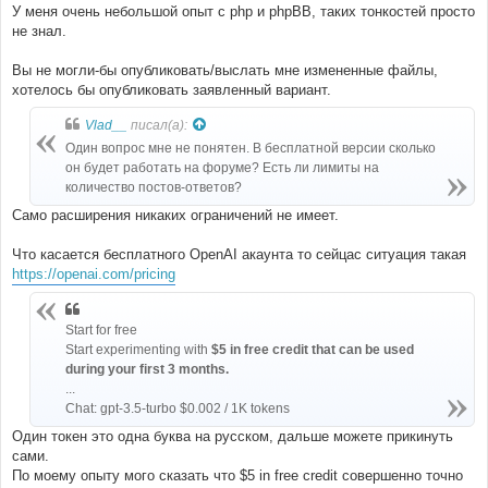
У меня очень небольшой опыт с php и phpBB, таких тонкостей просто
не знал.
Вы не могли-бы опубликовать/выслать мне измененные файлы,
хотелось бы опубликовать заявленный вариант.
Vlad__
писал(а):
Один вопрос мне не понятен. В бесплатной версии сколько
он будет работать на форуме? Есть ли лимиты на
количество постов-ответов?
Само расширения никаких ограничений не имеет.
Что касается бесплатного OpenAI акаунта то сейцас ситуация такая
https://openai.com/pricing
Start for free
Start experimenting with
$5 in free credit that can be used
during your first 3 months.
...
Chat: gpt-3.5-turbo $0.002 / 1K tokens
Один токен это одна буква на русском, дальше можете прикинуть
сами.
По моему опыту мого сказать что $5 in free credit совершенно точно