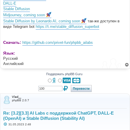
DALL-E
Stable Diffusion
Midjourney, coming soon
Stable Diffusion by Leonardo AI, coming soon
так-же доступен в
виде Telegram bot
https://t.me/stable_diffusion_superbot
Скачать:
https://github.com/privet-fun/phpbb_ailabs
Язык:
Русский
Английский
Поддержать phpBB Guru
Vlad__
phpBB 2.0.7
Re: [3.2][3.3] AI Labs с поддержкой ChatGPT, DALL-E
(OpenAI) и Stable Diffusion (Stability AI)
С
31.05.2023 2:48
о