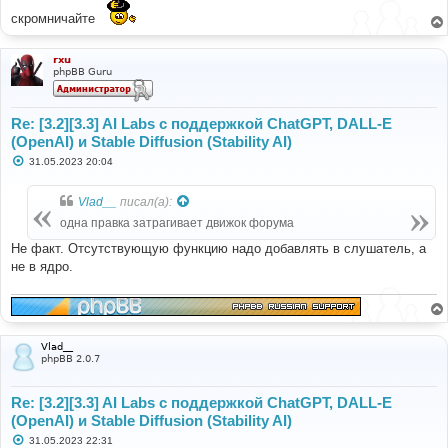
скромничайте
rxu
phpBB Guru
Re: [3.2][3.3] AI Labs с поддержкой ChatGPT, DALL-E
(OpenAI) и Stable Diffusion (Stability AI)
С
31.05.2023 20:04
о
о
б
Vlad__
писал(а):
щ
е
одна правка затрагивает движок форума
н
и
Не факт. Отсутствующую функцию надо добавлять в слушатель, а
е
не в ядро.
Vlad__
phpBB 2.0.7
Re: [3.2][3.3] AI Labs с поддержкой ChatGPT, DALL-E
(OpenAI) и Stable Diffusion (Stability AI)
С
31.05.2023 22:31