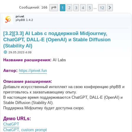
Страница
1
из
12
1
2
3
4
5
12
След.
Сообщений: 166
…
privet
phpBB 1.4.2
[3.2][3.3] AI Labs с поддержкой Midjourney,
ChatGPT, DALL-E (OpenAI) и Stable Diffusion
(Stability AI)
С
29.05.2023 4:09
о
о
Название расширения:
AI Labs
б
щ
е
Автор:
https://privet.fun
н
и
е
Описание расширения:
Добавьте искусственный интеллект на свою конференцию phpBB и
приготовьтесь к захватывающему опыту.
В настоящее время поддерживаются ChatGPT, DALL-E (OpenAI) и
Stable Diffusion (Stability AI).
Поддержка Midjourney будет доступна скоро.
Демо URLs:
ChatGPT
ChatGPT, custom prompt