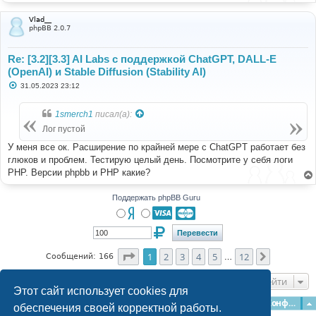
Vlad__
phpBB 2.0.7
Re: [3.2][3.3] AI Labs с поддержкой ChatGPT, DALL-E
(OpenAI) и Stable Diffusion (Stability AI)
С
31.05.2023 23:12
о
о
б
1smerch1
писал(а):
щ
е
Лог пустой
н
и
У меня все ок. Расширение по крайней мере с ChatGPT работает без
е
глюков и проблем. Тестирую целый день. Посмотрите у себя логи
PHP. Версии phpbb и PHP какие?
Поддержать phpBB Guru
Страница
1
из
12
1
2
3
4
5
12
След.
Сообщений: 166
…
Перейти
Этот сайт использует cookies для
Главная
Форумы
Наша команда
О команде
Конфиденциальность
обеспечения своей корректной работы.