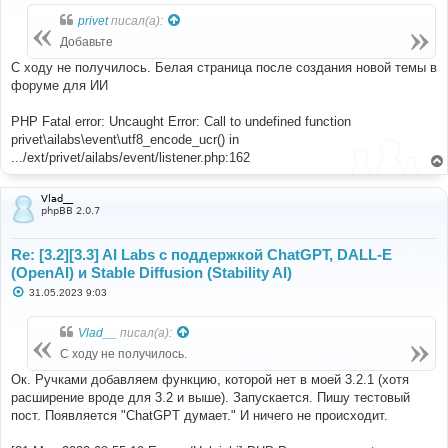
о
б
privet
писал(а):
щ
е
Добавьте
н
и
С ходу не получилось. Белая страница после создания новой темы в
е
форуме для ИИ
PHP Fatal error: Uncaught Error: Call to undefined function
privet\ailabs\event\utf8_encode_ucr() in
.../ext/privet/ailabs/event/listener.php:162
Vlad__
phpBB 2.0.7
Re: [3.2][3.3] AI Labs с поддержкой ChatGPT, DALL-E
(OpenAI) и Stable Diffusion (Stability AI)
С
31.05.2023 9:03
о
о
б
Vlad__
писал(а):
щ
е
С ходу не получилось.
н
и
Ок. Ручками добавляем функцию, которой нет в моей 3.2.1 (хотя
е
расширение вроде для 3.2 и выше). Запускается. Пишу тестовый
пост. Появляется "ChatGPT думает." И ничего не происходит.