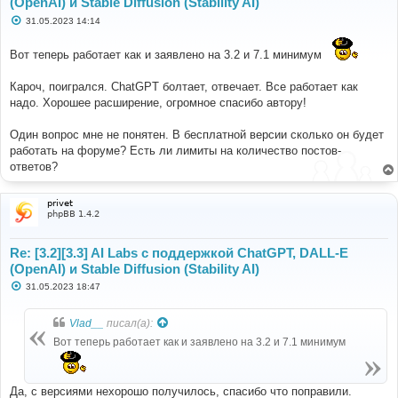
(OpenAI) и Stable Diffusion (Stability AI)
С
31.05.2023 14:14
о
о
б
Вот теперь работает как и заявлено на 3.2 и 7.1 минимум
щ
е
н
Кароч, поигрался. ChatGPT болтает, отвечает. Все работает как
и
надо. Хорошее расширение, огромное спасибо автору!
е
Один вопрос мне не понятен. В бесплатной версии сколько он будет
работать на форуме? Есть ли лимиты на количество постов-
ответов?
privet
phpBB 1.4.2
Re: [3.2][3.3] AI Labs с поддержкой ChatGPT, DALL-E
(OpenAI) и Stable Diffusion (Stability AI)
С
31.05.2023 18:47
о
о
б
Vlad__
писал(а):
щ
е
Вот теперь работает как и заявлено на 3.2 и 7.1 минимум
н
и
е
Да, с версиями нехорошо получилось, спасибо что поправили.