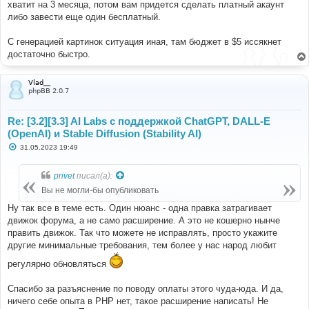
хватит на 3 месяца, потом вам придется сделать платный акаунт
либо завести еще один бесплатный.
С генерацией картинок ситуация иная, там бюджет в $5 иссякнет
достаточно быстро.
Vlad__
phpBB 2.0.7
Re: [3.2][3.3] AI Labs с поддержкой ChatGPT, DALL-E
(OpenAI) и Stable Diffusion (Stability AI)
С
31.05.2023 19:49
о
о
б
privet
писал(а):
щ
е
Вы не могли-бы опубликовать
н
и
Ну так все в теме есть. Один нюанс - одна правка затрагивает
е
движок форума, а не само расширение. А это не кошерно нынче
править движок. Так что можете не исправлять, просто укажите
другие минимальные требования, тем более у нас народ любит
регулярно обновляться
Спасибо за разъяснение по поводу оплаты этого чуда-юда. И да,
ничего себе опыта в PHP нет, такое расширение написать! Не