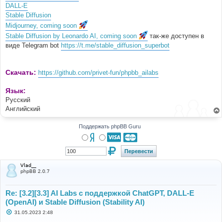
DALL-E
Stable Diffusion
Midjourney, coming soon
Stable Diffusion by Leonardo AI, coming soon
так-же доступен в
виде Telegram bot
https://t.me/stable_diffusion_superbot
Скачать:
https://github.com/privet-fun/phpbb_ailabs
Язык:
Русский
Английский
Поддержать phpBB Guru
Vlad__
phpBB 2.0.7
Re: [3.2][3.3] AI Labs с поддержкой ChatGPT, DALL-E
(OpenAI) и Stable Diffusion (Stability AI)
С
31.05.2023 2:48
о