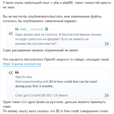
У меня очень небольшой опыт с php и phpBB, таких тонкостей просто
не знал.
Вы не могли-бы опубликовать/выслать мне измененные файлы,
хотелось бы опубликовать заявленный вариант.
Vlad__
писал(а):
Один вопрос мне не понятен. В бесплатной версии сколько
он будет работать на форуме? Есть ли лимиты на
количество постов-ответов?
Само расширения никаких ограничений не имеет.
Что касается бесплатного OpenAI акаунта то сейцас ситуация такая
https://openai.com/pricing
Start for free
Start experimenting with
$5 in free credit that can be used
during your first 3 months.
...
Chat: gpt-3.5-turbo $0.002 / 1K tokens
Один токен это одна буква на русском, дальше можете прикинуть
сами.
По моему опыту мого сказать что $5 in free credit совершенно точно