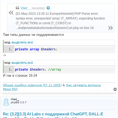
о
о
б
Vlad__
писал(а):
щ
е
[31-May-2023 13:45:11 Europe/Helsinki] PHP Parse error:
н
syntax error, unexpected 'array' (T_ARRAY), expecting function
и
е
(T_FUNCTION) or const (T_CONST) in
.../ext/privet/ailabs/includes/GenericCurl.php on line 16
Там типы данных не поддерживаются
КОД:
ВЫДЕЛИТЬ ВСЁ
private
array
$headers
;
->
КОД:
ВЫДЕЛИТЬ ВСЁ
private
$headers
;
//array
И так в строках 16-24
Общие ошибки новичков (07.11.2005)
&
Как задавать вопросы
Мини FAQ
Vlad__
phpBB 2.0.7
Re: [3.2][3.3] AI Labs с поддержкой ChatGPT, DALL-E