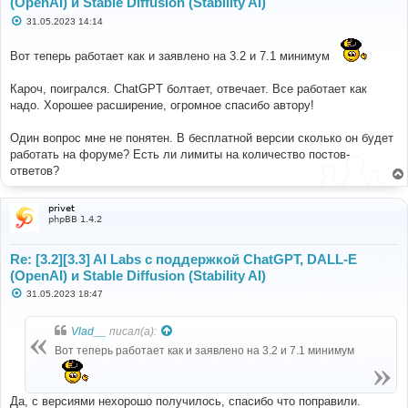
(OpenAI) и Stable Diffusion (Stability AI)
С
31.05.2023 14:14
о
о
б
Вот теперь работает как и заявлено на 3.2 и 7.1 минимум
щ
е
н
Кароч, поигрался. ChatGPT болтает, отвечает. Все работает как
и
надо. Хорошее расширение, огромное спасибо автору!
е
Один вопрос мне не понятен. В бесплатной версии сколько он будет
работать на форуме? Есть ли лимиты на количество постов-
ответов?
privet
phpBB 1.4.2
Re: [3.2][3.3] AI Labs с поддержкой ChatGPT, DALL-E
(OpenAI) и Stable Diffusion (Stability AI)
С
31.05.2023 18:47
о
о
б
Vlad__
писал(а):
щ
е
Вот теперь работает как и заявлено на 3.2 и 7.1 минимум
н
и
е
Да, с версиями нехорошо получилось, спасибо что поправили.