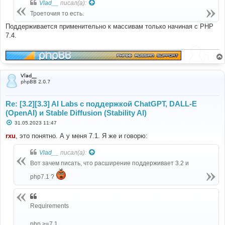
Vlad__
писал(а):
щ
е
Троеточия то есть.
н
и
Поддерживается применительно к массивам только начиная с PHP
е
7.4.
Vlad__
phpBB 2.0.7
Re: [3.2][3.3] AI Labs с поддержкой ChatGPT, DALL-E
(OpenAI) и Stable Diffusion (Stability AI)
С
31.05.2023 11:47
о
о
rxu
, это понятно. А у меня 7.1. Я же и говорю:
б
щ
Vlad__
писал(а):
е
н
Вот зачем писать, что расширение поддерживает 3.2 и
и
е
php7.1 ?
Requirements
php >=7.1