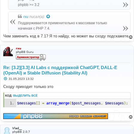
phpbb >= 3.2
rxu
писал(а):
Поддерживается применительно к массивам только
начиная с PHP 7.4.
Чем заменить код в 7.1? Я то найду, но может вы сходу подскажете.
rxu
phpBB Guru
Re: [3.2][3.3] AI Labs с поддержкой ChatGPT, DALL-E
(OpenAI) и Stable Diffusion (Stability AI)
С
31.05.2023 13:32
о
о
Сходу приходит только это
б
щ
КОД:
ВЫДЕЛИТЬ ВСЁ
е
н
$messages
[]
=
array_merge
(
$post_messages
,
$messages
);
и
е
Vlad__
phpBB 2.0.7