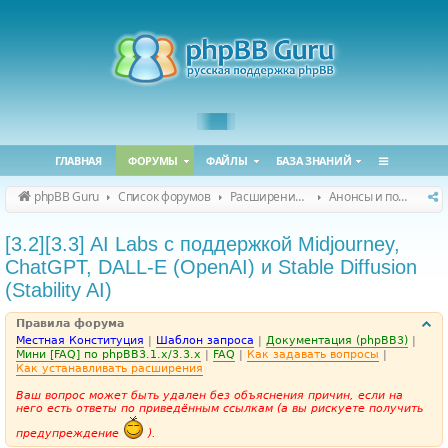
ГЛАВНАЯ
ФОРУМЫ
ФАЙЛЫ
БАЗА ЗНАНИЙ
phpBB Guru
Список форумов
Расширения phpBB
Анонсы и поддержка расширений для phpBB
[3.2][3.3] AI Labs с поддержкой Midjourney,
ChatGPT, DALL-E (OpenAI) и Stable Diffusion
(Stability AI)
Правила форума
Местная Конституция
|
Шаблон запроса
|
Документация (phpBB3)
|
Мини [FAQ] по phpBB3.1.x/3.3.x
|
FAQ
|
Как задавать вопросы
|
Как устанавливать расширения
Ваш вопрос может быть удален без объяснения причин, если на
него есть ответы по приведённым ссылкам (а вы рискуете получить
предупреждение
).