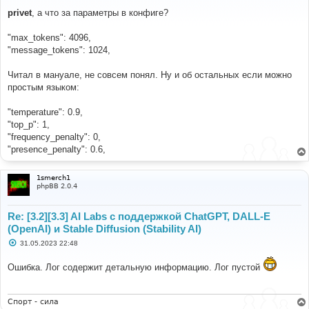
о
о
privet
, а что за параметры в конфиге?
б
щ
е
"max_tokens": 4096,
н
"message_tokens": 1024,
и
е
Читал в мануале, не совсем понял. Ну и об остальных если можно
простым языком:
"temperature": 0.9,
"top_p": 1,
"frequency_penalty": 0,
"presence_penalty": 0.6,
1smerch1
phpBB 2.0.4
Re: [3.2][3.3] AI Labs с поддержкой ChatGPT, DALL-E
(OpenAI) и Stable Diffusion (Stability AI)
С
31.05.2023 22:48
о
о
Ошибка. Лог содержит детальную информацию. Лог пустой
б
щ
е
н
и
Спорт - сила
е