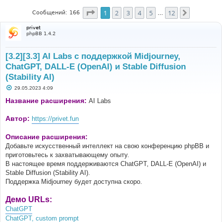
Страница
1
из
12
1
2
3
4
5
12
След.
Сообщений: 166
…
privet
phpBB 1.4.2
[3.2][3.3] AI Labs с поддержкой Midjourney,
ChatGPT, DALL-E (OpenAI) и Stable Diffusion
(Stability AI)
С
29.05.2023 4:09
о
о
Название расширения:
AI Labs
б
щ
е
Автор:
https://privet.fun
н
и
е
Описание расширения:
Добавьте искусственный интеллект на свою конференцию phpBB и
приготовьтесь к захватывающему опыту.
В настоящее время поддерживаются ChatGPT, DALL-E (OpenAI) и
Stable Diffusion (Stability AI).
Поддержка Midjourney будет доступна скоро.
Демо URLs:
ChatGPT
ChatGPT, custom prompt