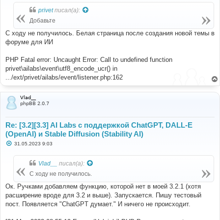
о
б
privet
писал(а):
щ
е
Добавьте
н
и
С ходу не получилось. Белая страница после создания новой темы в
е
форуме для ИИ
PHP Fatal error: Uncaught Error: Call to undefined function
privet\ailabs\event\utf8_encode_ucr() in
.../ext/privet/ailabs/event/listener.php:162
Vlad__
phpBB 2.0.7
Re: [3.2][3.3] AI Labs с поддержкой ChatGPT, DALL-E
(OpenAI) и Stable Diffusion (Stability AI)
С
31.05.2023 9:03
о
о
б
Vlad__
писал(а):
щ
е
С ходу не получилось.
н
и
Ок. Ручками добавляем функцию, которой нет в моей 3.2.1 (хотя
е
расширение вроде для 3.2 и выше). Запускается. Пишу тестовый
пост. Появляется "ChatGPT думает." И ничего не происходит.