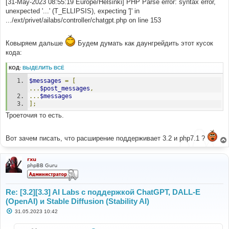
[31-May-2023 08:55:19 Europe/Helsinki] PHP Parse error: syntax error,
unexpected '...' (T_ELLIPSIS), expecting ']' in
.../ext/privet/ailabs/controller/chatgpt.php on line 153
Ковыряем дальше
Будем думать как даунгрейдить этот кусок
кода:
КОД:
ВЫДЕЛИТЬ ВСЁ
$messages
=
[
...
$post_messages
,
...
$messages
];
Троеточия то есть.
Вот зачем писать, что расширение поддерживает 3.2 и php7.1 ?
rxu
phpBB Guru
Re: [3.2][3.3] AI Labs с поддержкой ChatGPT, DALL-E
(OpenAI) и Stable Diffusion (Stability AI)
С
31.05.2023 10:42
о
о
б