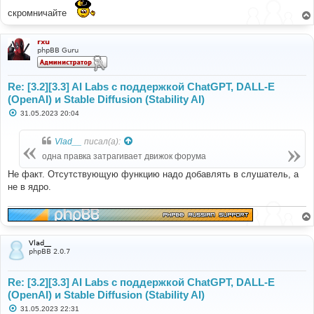
скромничайте
rxu
phpBB Guru
Re: [3.2][3.3] AI Labs с поддержкой ChatGPT, DALL-E
(OpenAI) и Stable Diffusion (Stability AI)
С
31.05.2023 20:04
о
о
б
Vlad__
писал(а):
щ
е
одна правка затрагивает движок форума
н
и
Не факт. Отсутствующую функцию надо добавлять в слушатель, а
е
не в ядро.
Vlad__
phpBB 2.0.7
Re: [3.2][3.3] AI Labs с поддержкой ChatGPT, DALL-E
(OpenAI) и Stable Diffusion (Stability AI)
С
31.05.2023 22:31