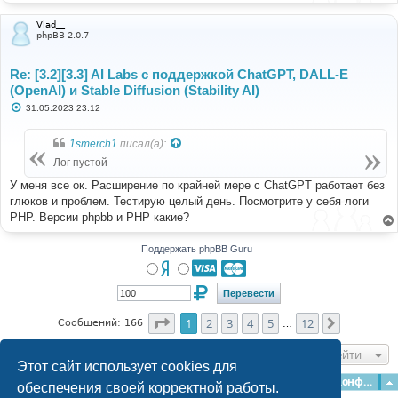
Vlad__
phpBB 2.0.7
Re: [3.2][3.3] AI Labs с поддержкой ChatGPT, DALL-E
(OpenAI) и Stable Diffusion (Stability AI)
С
31.05.2023 23:12
о
о
б
1smerch1
писал(а):
щ
е
Лог пустой
н
и
У меня все ок. Расширение по крайней мере с ChatGPT работает без
е
глюков и проблем. Тестирую целый день. Посмотрите у себя логи
PHP. Версии phpbb и PHP какие?
Поддержать phpBB Guru
Страница
1
из
12
1
2
3
4
5
12
След.
Сообщений: 166
…
Перейти
Этот сайт использует cookies для
Главная
Форумы
Наша команда
О команде
Конфиденциальность
обеспечения своей корректной работы.