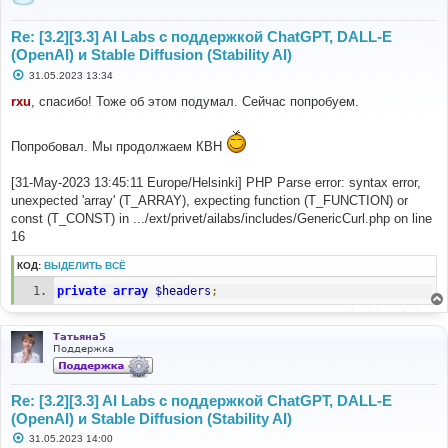
Re: [3.2][3.3] AI Labs с поддержкой ChatGPT, DALL-E
(OpenAI) и Stable Diffusion (Stability AI)
С
31.05.2023 13:34
о
о
rxu
, спасибо! Тоже об этом подумал. Сейчас попробуем.
б
щ
е
Попробовал. Мы продолжаем КВН
н
и
е
[31-May-2023 13:45:11 Europe/Helsinki] PHP Parse error: syntax error,
unexpected 'array' (T_ARRAY), expecting function (T_FUNCTION) or
const (T_CONST) in .../ext/privet/ailabs/includes/GenericCurl.php on line
16
КОД:
ВЫДЕЛИТЬ ВСЁ
private
array
$headers
;
Татьяна5
Поддержка
Re: [3.2][3.3] AI Labs с поддержкой ChatGPT, DALL-E
(OpenAI) и Stable Diffusion (Stability AI)
С
31.05.2023 14:00