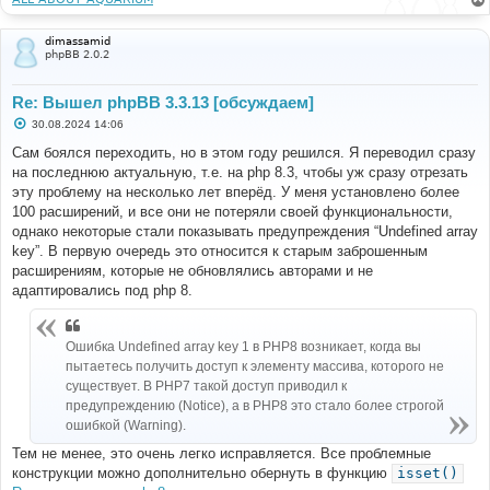
е
dimassamid
phpBB 2.0.2
Re: Вышел phpBB 3.3.13 [обсуждаем]
С
30.08.2024 14:06
о
о
Сам боялся переходить, но в этом году решился. Я переводил сразу
б
на последнюю актуальную, т.е. на php 8.3, чтобы уж сразу отрезать
щ
е
эту проблему на несколько лет вперёд. У меня установлено более
н
100 расширений, и все они не потеряли своей функциональности,
и
е
однако некоторые стали показывать предупреждения “Undefined array
key”. В первую очередь это относится к старым заброшенным
расширениям, которые не обновлялись авторами и не
адаптировались под php 8.
Ошибка Undefined array key 1 в PHP8 возникает, когда вы
пытаетесь получить доступ к элементу массива, которого не
существует. В PHP7 такой доступ приводил к
предупреждению (Notice), а в PHP8 это стало более строгой
ошибкой (Warning).
Тем не менее, это очень легко исправляется. Все проблемные
конструкции можно дополнительно обернуть в функцию
isset()