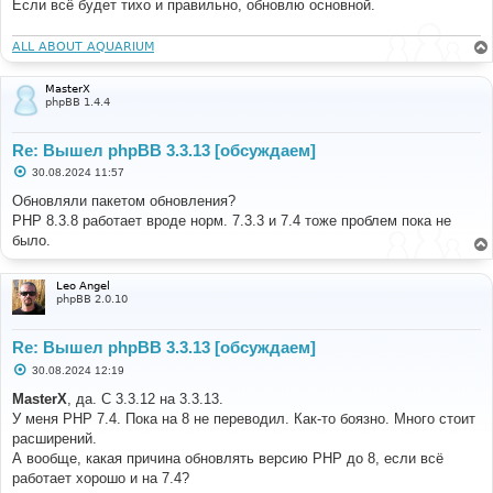
е
Если всё будет тихо и правильно, обновлю основной.
н
и
е
ALL ABOUT AQUARIUM
MasterX
phpBB 1.4.4
Re: Вышел phpBB 3.3.13 [обсуждаем]
С
30.08.2024 11:57
о
о
Обновляли пакетом обновления?
б
PHP 8.3.8 работает вроде норм. 7.3.3 и 7.4 тоже проблем пока не
щ
е
было.
н
и
е
Leo Angel
phpBB 2.0.10
Re: Вышел phpBB 3.3.13 [обсуждаем]
С
30.08.2024 12:19
о
о
MasterX
, да. С 3.3.12 на 3.3.13.
б
У меня PHP 7.4. Пока на 8 не переводил. Как-то боязно. Много стоит
щ
е
расширений.
н
А вообще, какая причина обновлять версию PHP до 8, если всё
и
е
работает хорошо и на 7.4?