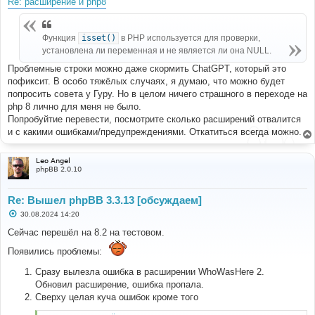
Re: расширение и php8
Функция
isset()
в PHP используется для проверки,
установлена ли переменная и не является ли она NULL.
Проблемные строки можно даже скормить ChatGPT, который это
пофиксит. В особо тяжёлых случаях, я думаю, что можно будет
попросить совета у Гуру. Но в целом ничего страшного в переходе на
php 8 лично для меня не было.
Попробуйтие перевести, посмотрите сколько расширений отвалится
и с какими ошибками/предупреждениями. Откатиться всегда можно.
Leo Angel
phpBB 2.0.10
Re: Вышел phpBB 3.3.13 [обсуждаем]
С
30.08.2024 14:20
о
о
Сейчас перешёл на 8.2 на тестовом.
б
щ
Появились проблемы:
е
н
Сразу вылезла ошибка в расширении WhoWasHere 2.
и
е
Обновил расширение, ошибка пропала.
Сверху целая куча ошибок кроме того