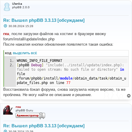
Ulenka
phpBB 2.0.0
Re: Вышел phpBB 3.3.13 [обсуждаем]
С
30.08.2024 15:28
о
о
rxu
, после загрузки файлов на хостинг в браузере ввожу
б
forum/install/update/index.php
щ
е
После нажатия кнопки обновления появляется такая ошибка:
н
и
КОД:
ВЫДЕЛИТЬ ВСЁ
е
WRONG_INFO_FILE_FORMAT
[
phpBB 
Debug
]
"include(../install/update/index.php): 
failed to open stream: No such file or directory"
in
file 
/
forum
/
phpbb
/
install
/
module
/
obtain_data
/
task
/
obtain_u
pdate_files
.
php on line 
77
Восстановила бэкап форума, снова загрузила новую версию, та же
проблема. Не могу найти ее описание и решение.
rxu
phpBB Guru
Re: Вышел phpBB 3.3.13 [обсуждаем]
С
30.08.2024 15:39