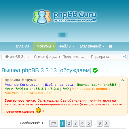
ГЛАВНАЯ
ФОРУМЫ
ФАЙЛЫ
БАЗА ЗНАНИЙ
phpBB Guru
Список форумов
Поддержка phpBB
Поддержка phpBB 3.3.x
Т
Вышел phpBB 3.3.13 [обсуждаем]
е
Правила форума
м
Местная Конституция
|
Шаблон запроса
|
Документация (phpBB3)
|
а
Мини [FAQ] по phpBB 3.1.x/3.2.x
|
FAQ
|
Как задавать вопросы
|
Как устанавливать расширения
р
Ваш вопрос может быть удален без объяснения причин, если на
е
него есть ответы по приведённым ссылкам (а вы рискуете получить
ш
предупреждение
).
е
н
Страница
1
из
9
1
2
3
4
5
9
След.
Сообщений: 133
…