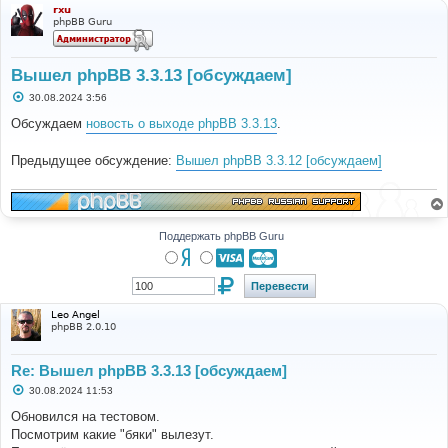
а
rxu
phpBB Guru
Вышел phpBB 3.3.13 [обсуждаем]
С
30.08.2024 3:56
о
о
Обсуждаем
новость о выходе phpBB 3.3.13
.
б
щ
е
Предыдущее обсуждение:
Вышел phpBB 3.3.12 [обсуждаем]
н
и
е
Поддержать phpBB Guru
Leo Angel
phpBB 2.0.10
Re: Вышел phpBB 3.3.13 [обсуждаем]
С
30.08.2024 11:53
о
о
Обновился на тестовом.
б
Посмотрим какие "бяки" вылезут.
щ