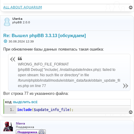
ALL ABOUT AQUARIUM
Ulenka
phpBB 2.0.0
Re: Вышел phpBB 3.3.13 [обсуждаем]
С
30.08.2024 12:39
о
о
При обновлении базы данных появилась такая ошибка:
б
щ
е
н
WRONG_INFO_FILE_FORMAT
и
[phpBB Debug] "include(../install/update/index.php): failed to
е
open stream: No such file or directory" in file
/forum/phpbb/install/module/obtain_data/task/obtain_update_fil
es.php on line 77
Вот строка 77 из указанного файла:
КОД:
ВЫДЕЛИТЬ ВСЁ
include
(
$update_info_file
);
Siava
Поддержка