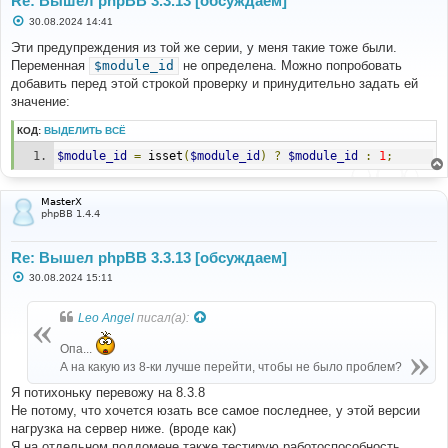
Re: Вышел phpBB 3.3.13 [обсуждаем]
С
30.08.2024 14:41
о
о
Эти предупреждения из той же серии, у меня такие тоже были.
б
Переменная
$module_id
не определена. Можно попробовать
щ
е
добавить перед этой строкой проверку и принудительно задать ей
н
значение:
и
е
КОД:
ВЫДЕЛИТЬ ВСЁ
$module_id
=
 isset
(
$module_id
)
?
$module_id
:
1
;
MasterX
phpBB 1.4.4
Re: Вышел phpBB 3.3.13 [обсуждаем]
С
30.08.2024 15:11
о
о
б
Leo Angel
писал(а):
щ
е
н
Опа...
и
А на какую из 8-ки лучше перейти, чтобы не было проблем?
е
Я потихоньку перевожу на 8.3.8
Не потому, что хочется юзать все самое последнее, у этой версии
нагрузка на сервер ниже. (вроде как)
Я на отдельном поддомене также тестирую работоспособность