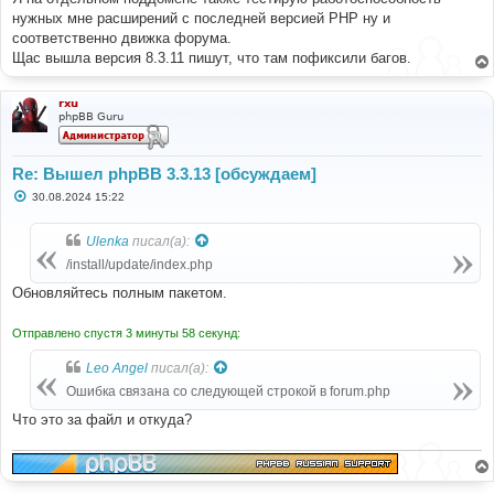
нужных мне расширений с последней версией PHP ну и
соответственно движка форума.
Щас вышла версия 8.3.11 пишут, что там пофиксили багов.
rxu
phpBB Guru
Re: Вышел phpBB 3.3.13 [обсуждаем]
С
30.08.2024 15:22
о
о
б
Ulenka
писал(а):
щ
е
/install/update/index.php
н
и
Обновляйтесь полным пакетом.
е
Отправлено спустя 3 минуты 58 секунд:
Leo Angel
писал(а):
Ошибка связана со следующей строкой в forum.php
Что это за файл и откуда?