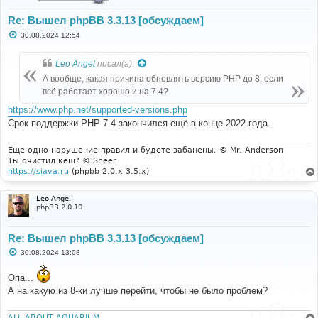
Re: Вышел phpBB 3.3.13 [обсуждаем]
С
30.08.2024 12:54
о
о
б
Leo Angel
писал(а):
щ
е
А вообще, какая причина обновлять версию PHP до 8, если
н
всё работает хорошо и на 7.4?
и
е
https://www.php.net/supported-versions.php
Срок поддержки PHP 7.4 закончился ещё в конце 2022 года.
Еще одно нарушение правил и будете забанены. © Mr. Anderson
Ты очистил кеш? © Sheer
https://siava.ru
(phpbb
2.0.x
3.5.x)
Leo Angel
phpBB 2.0.10
Re: Вышел phpBB 3.3.13 [обсуждаем]
С
30.08.2024 13:08
о
о
Опа...
б
щ
А на какую из 8-ки лучше перейти, чтобы не было проблем?
е
н
и
ALL ABOUT AQUARIUM