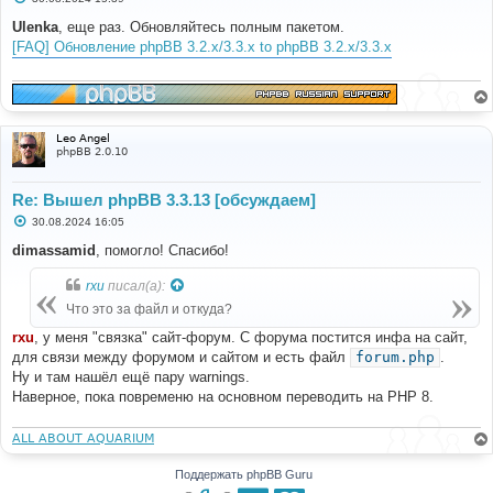
о
о
Ulenka
, еще раз. Обновляйтесь полным пакетом.
б
[FAQ] Обновление phpBB 3.2.x/3.3.x to phpBB 3.2.x/3.3.x
щ
е
н
и
е
Leo Angel
phpBB 2.0.10
Re: Вышел phpBB 3.3.13 [обсуждаем]
С
30.08.2024 16:05
о
о
dimassamid
, помогло! Спасибо!
б
щ
rxu
писал(а):
е
н
Что это за файл и откуда?
и
е
rxu
, у меня "связка" сайт-форум. С форума постится инфа на сайт,
для связи между форумом и сайтом и есть файл
forum.php
.
Ну и там нашёл ещё пару warnings.
Наверное, пока повременю на основном переводить на PHP 8.
ALL ABOUT AQUARIUM
Поддержать phpBB Guru