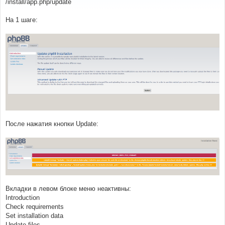
/install/app.php/update
щ
е
н
На 1 шаге:
и
е
После нажатия кнопки Update:
Вкладки в левом блоке меню неактивны:
Introduction
Check requirements
Set installation data
Update files