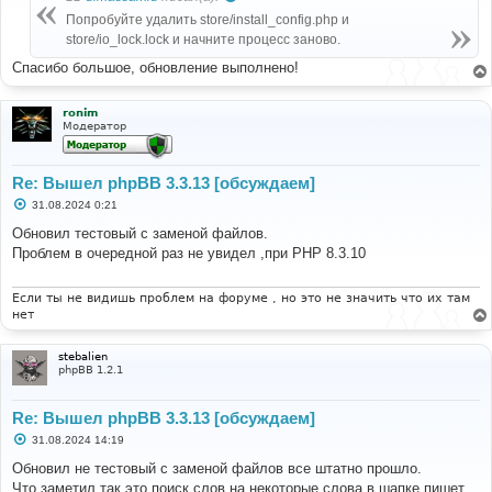
щ
е
Попробуйте удалить store/install_config.php и
н
store/io_lock.lock и начните процесс заново.
и
е
Спасибо большое, обновление выполнено!
ronim
Модератор
Re: Вышел phpBB 3.3.13 [обсуждаем]
С
31.08.2024 0:21
о
о
Обновил тестовый с заменой файлов.
б
Проблем в очередной раз не увидел ,при РНР 8.3.10
щ
е
н
и
Если ты не видишь проблем на форуме , но это не значить что их там
е
нет
stebalien
phpBB 1.2.1
Re: Вышел phpBB 3.3.13 [обсуждаем]
С
31.08.2024 14:19
о
о
Обновил не тестовый с заменой файлов все штатно прошло.
б
Что заметил так это поиск слов на некоторые слова в шапке пишет.
щ