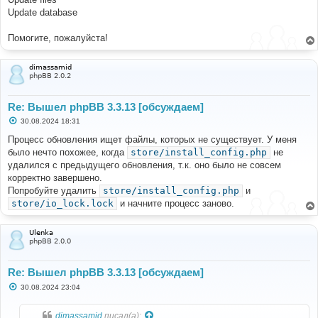
Update database
Помогите, пожалуйста!
dimassamid
phpBB 2.0.2
Re: Вышел phpBB 3.3.13 [обсуждаем]
С
30.08.2024 18:31
о
о
Процесс обновления ищет файлы, которых не существует. У меня
б
было нечто похожее, когда
store/install_config.php
не
щ
е
удалился с предыдущего обновления, т.к. оно было не совсем
н
корректно завершено.
и
е
Попробуйте удалить
store/install_config.php
и
store/io_lock.lock
и начните процесс заново.
Ulenka
phpBB 2.0.0
Re: Вышел phpBB 3.3.13 [обсуждаем]
С
30.08.2024 23:04
о
о
б
dimassamid
писал(а):