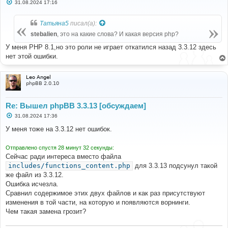
С
31.08.2024 17:16
о
о
б
Татьяна5
писал(а):
щ
е
stebalien
, это на какие слова? И какая версия php?
н
и
У меня PHP 8.1,но это роли не играет откатился назад 3.3.12 здесь
е
нет этой ошибки.
Leo Angel
phpBB 2.0.10
Re: Вышел phpBB 3.3.13 [обсуждаем]
С
31.08.2024 17:36
о
о
У меня тоже на 3.3.12 нет ошибок.
б
щ
е
Отправлено спустя 28 минут 32 секунды:
н
Сейчас ради интереса вместо файла
и
е
includes/functions_content.php
для 3.3.13 подсунул такой
же файл из 3.3.12.
Ошибка исчезла.
Сравнил содержимое этих двух файлов и как раз присутствуют
изменения в той части, на которую и появляются ворнинги.
Чем такая замена грозит?