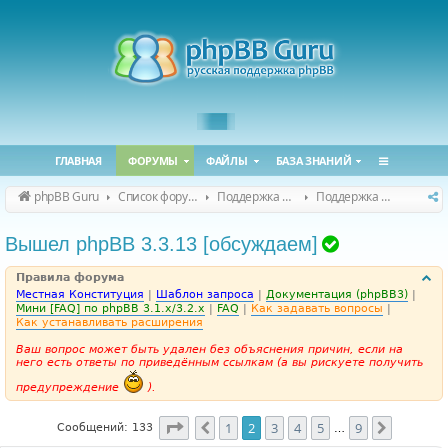
ГЛАВНАЯ
ФОРУМЫ
ФАЙЛЫ
БАЗА ЗНАНИЙ
phpBB Guru
Список форумов
Поддержка phpBB
Поддержка phpBB 3.3.x
Т
Вышел phpBB 3.3.13 [обсуждаем]
е
Правила форума
м
Местная Конституция
|
Шаблон запроса
|
Документация (phpBB3)
|
а
Мини [FAQ] по phpBB 3.1.x/3.2.x
|
FAQ
|
Как задавать вопросы
|
Как устанавливать расширения
р
Ваш вопрос может быть удален без объяснения причин, если на
е
него есть ответы по приведённым ссылкам (а вы рискуете получить
ш
предупреждение
).
е
н
Страница
2
из
9
1
2
3
4
5
9
Пред.
След.
Сообщений: 133
…