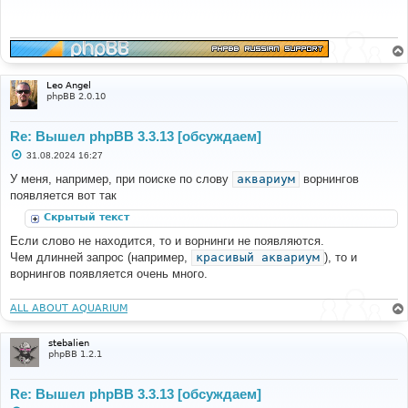
б
щ
е
н
и
е
Leo Angel
phpBB 2.0.10
Re: Вышел phpBB 3.3.13 [обсуждаем]
С
31.08.2024 16:27
о
о
У меня, например, при поиске по слову
аквариум
ворнингов
б
появляется вот так
щ
е
Скрытый текст
н
и
Если слово не находится, то и ворнинги не появляются.
е
Чем длинней запрос (например,
красивый аквариум
), то и
ворнингов появляется очень много.
ALL ABOUT AQUARIUM
stebalien
phpBB 1.2.1
Re: Вышел phpBB 3.3.13 [обсуждаем]