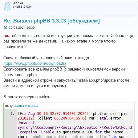
а
Ulenka
phpBB 2.0.0
Re: Вышел phpBB 3.3.13 [обсуждаем]
С
30.08.2024 16:30
о
о
rxu
, обновляюсь по этой инструкции уже несколько лет. Сейчас еще
б
раз провела те же действия. На каком этапе я могла что-то
щ
е
пропустить?
н
и
е
Скачать базовый установочный пакет отсюда
https://www.phpbb.com/downloads/
Скопировать все файлы phpBB (с заменой) обновляемой версии
(кроме config.php)
Ввести в адресной строке и запустить/install/app.php/update (после
имени домена и пути к форумам).
В логах сервера ошибка:
КОД:
ВЫДЕЛИТЬ ВСЁ
[
Fri
Aug
30
16
:
32
:
07.914401
2024
]
[
php7
:
error
]
[
pid 
2310212
]
[
client 
66.249
.
64.65
:
0
]
 PHP 
Fatal
 error
:
Uncaught
Symfony
\\
Component
\\
Routing
\\
Exception
\\
RouteNotFound
Exception
:
Unable
 to generate a URL 
for
 the named 
route 
"phpbb_ucp_delete_cookies_controller"
as
 such 