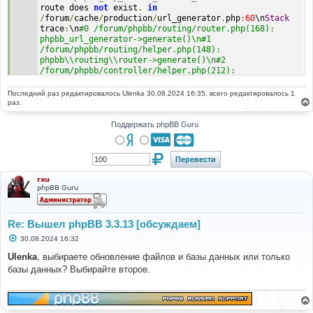
route does 
not
 exist
.
in
/
forum
/
cache
/
production
/
url_generator
.
php
:
60
\n
Stack
trace
:
\n
#0 /forum/phpbb/routing/router.php(168): 
phpbb_url_generator->generate()\n#1 
/forum/phpbb/routing/helper.php(148): 
phpbb\\routing\\router->generate()\n#2 
/forum/phpbb/controller/helper.php(212): 
phpbb\\routing\\helper->route()\n#3 
/forum/includes/functions.php(4064): 
Последний раз редактировалось
Ulenka
30.08.2024 16:35, всего редактировалось 1
phpbb\\controller\\helper->route()\n#4 
раз.
/forum/includes/functions.php(3226): 
page_header()\n#5 [internal function]: 
Поддержать phpBB Guru
msg_handler()\n#6 /forum/phpbb/user.php(378): 
trigger_error()\n#7 
/forum/cache/production/url_generator.php on line 60
rxu
phpBB Guru
Re: Вышел phpBB 3.3.13 [обсуждаем]
С
30.08.2024 16:32
о
о
Ulenka
, выбираете обновление файлов и базы данных или только
б
базы данных? Выбирайте второе.
щ
е
н
и
е