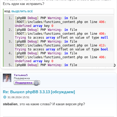
е
Есть идеи как исправить?
н
и
КОД:
ВЫДЕЛИТЬ ВСЁ
е
[
phpBB 
Debug
]
 PHP 
Warning
:
in
 file 
[
ROOT
]/
includes
/
functions_content
.
php on line 
406
:
Undefined
array
 key 
0
[
phpBB 
Debug
]
 PHP 
Warning
:
in
 file 
[
ROOT
]/
includes
/
functions_content
.
php on line 
406
:
Trying
 to access 
array
 offset on value of type 
null
[
phpBB 
Debug
]
 PHP 
Warning
:
in
 file 
[
ROOT
]/
includes
/
functions_content
.
php on line 
413
:
Trying
 to access 
array
 offset on value of type 
bool
[
phpBB 
Debug
]
 PHP 
Warning
:
in
 file 
[
ROOT
]/
includes
/
functions_content
.
php on line 
406
:
Undefined
array
 key 
0
[
phpBB 
Debug
]
 PHP 
Warning
:
in
 file 
[
ROOT
]/
includes
/
functions_content
.
php on line 
406
:
Trying
 to access 
array
 offset on value of type 
null
Татьяна5
[
phpBB 
Debug
]
 PHP 
Warning
:
in
 file 
Поддержка
[
ROOT
]/
includes
/
functions_content
.
php on line 
413
:
Trying
 to access 
array
 offset on value of type 
bool
[
phpBB 
Debug
]
 PHP 
Warning
:
in
 file 
Re: Вышел phpBB 3.3.13 [обсуждаем]
[
ROOT
]/
includes
/
functions
.
php on line 
4183
:
Cannot
modify header information 
-
 headers already sent 
by
С
31.08.2024 15:51
о
(
output started at 
о
stebalien
, это на какие слова? И какая версия php?
[
ROOT
]/
includes
/
functions
.
php
:
3068
)
б
[
phpBB 
Debug
]
 PHP 
Warning
:
in
 file 
щ
[
ROOT
]/
includes
/
functions
.
php on line 
4183
:
Cannot
е
н
modify header information 
-
 headers already sent 
by