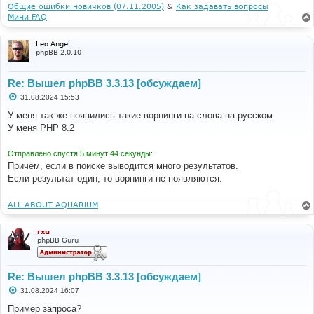
и
Общие ошибки новичков (07.11.2005)
&
Как задавать вопросы
(
output started at 
е
Мини FAQ
[
ROOT
]/
includes
/
functions
.
php
:
3068
)
[
phpBB 
Debug
]
 PHP 
Warning
:
in
 file 
[
ROOT
]/
includes
/
functions
.
php on line 
4183
:
Cannot
Leo Angel
modify header information 
-
 headers already sent 
by
phpBB 2.0.10
(
output started at 
[
ROOT
]/
includes
/
functions
.
php
:
3068
)
[
phpBB 
Debug
]
 PHP 
Warning
:
in
 file 
Re: Вышел phpBB 3.3.13 [обсуждаем]
[
ROOT
]/
includes
/
functions
.
php on line 
4183
:
Cannot
С
31.08.2024 15:53
modify header information 
-
 headers already sent 
by
о
(
output started at 
о
У меня так же появились такие ворнинги на слова на русском.
б
[
ROOT
]/
includes
/
functions
.
php
:
3068
)
У меня PHP 8.2
щ
е
н
Отправлено спустя 5 минут 44 секунды:
и
е
Причём, если в поиске выводится много результатов.
Если результат один, то ворнинги не появляются.
ALL ABOUT AQUARIUM
rxu
phpBB Guru
Re: Вышел phpBB 3.3.13 [обсуждаем]
С
31.08.2024 16:07
о
о
Пример запроса?