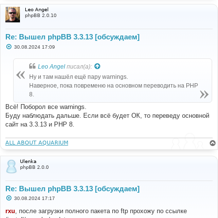
Leo Angel
phpBB 2.0.10
Re: Вышел phpBB 3.3.13 [обсуждаем]
С
30.08.2024 17:09
о
о
б
Leo Angel
писал(а):
щ
е
Ну и там нашёл ещё пару warnings.
н
Наверное, пока повременю на основном переводить на PHP
и
е
8.
Всё! Поборол все warnings.
Буду наблюдать дальше. Если всё будет ОК, то переведу основной
сайт на 3.3.13 и PHP 8.
ALL ABOUT AQUARIUM
Ulenka
phpBB 2.0.0
Re: Вышел phpBB 3.3.13 [обсуждаем]
С
30.08.2024 17:17
о
о
rxu
, после загрузки полного пакета по ftp прохожу по ссылке
б