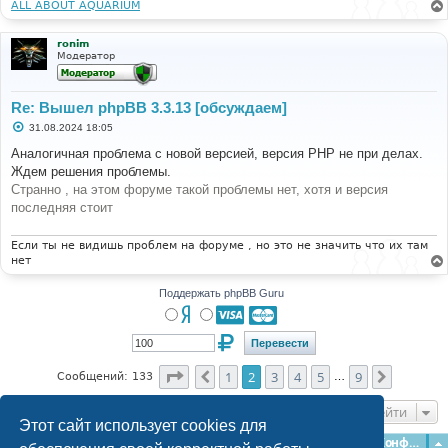
ALL ABOUT AQUARIUM
ronim
Модератор
Re: Вышел phpBB 3.3.13 [обсуждаем]
С
31.08.2024 18:05
о
о
Аналогичная проблема с новой версией, версия РНР не при делах.
б
Ждем решения проблемы.
щ
е
Странно , на этом форуме такой проблемы нет, хотя и версия
н
последняя стоит
и
е
Если ты не видишь проблем на форуме , но это не значить что их там
нет
Поддержать phpBB Guru
Страница
2
из
9
1
2
3
4
5
9
Пред.
След.
Сообщений: 133
…
Перейти
Этот сайт использует cookies для
Главная
Форумы
Наша команда
О команде
Конфиденциальность