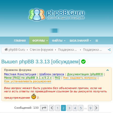
ГЛАВНАЯ
ФОРУМЫ
ФАЙЛЫ
БАЗА ЗНАНИЙ
phpBB Guru
Список форумов
Поддержка phpBB
Поддержка phpBB 3.3.x
Т
Вышел phpBB 3.3.13 [обсуждаем]
е
Правила форума
м
Местная Конституция
|
Шаблон запроса
|
Документация (phpBB3)
|
а
Мини [FAQ] по phpBB 3.1.x/3.2.x
|
FAQ
|
Как задавать вопросы
|
Как устанавливать расширения
р
Ваш вопрос может быть удален без объяснения причин, если на
е
него есть ответы по приведённым ссылкам (а вы рискуете получить
ш
предупреждение
).
е
н
Страница
2
из
9
1
2
3
4
5
9
Пред.
След.
Сообщений: 133
…