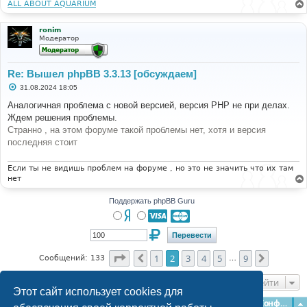
ALL ABOUT AQUARIUM
ronim
Модератор
Re: Вышел phpBB 3.3.13 [обсуждаем]
С
31.08.2024 18:05
о
о
Аналогичная проблема с новой версией, версия РНР не при делах.
б
Ждем решения проблемы.
щ
е
Странно , на этом форуме такой проблемы нет, хотя и версия
н
последняя стоит
и
е
Если ты не видишь проблем на форуме , но это не значить что их там
нет
Поддержать phpBB Guru
Страница
2
из
9
1
2
3
4
5
9
Пред.
След.
Сообщений: 133
…
Перейти
Этот сайт использует cookies для
Главная
Форумы
Наша команда
О команде
Конфиденциальность