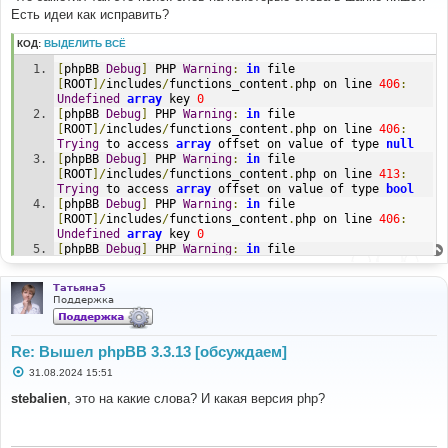
е
Есть идеи как исправить?
н
и
КОД:
ВЫДЕЛИТЬ ВСЁ
е
[
phpBB 
Debug
]
 PHP 
Warning
:
in
 file 
[
ROOT
]/
includes
/
functions_content
.
php on line 
406
:
Undefined
array
 key 
0
[
phpBB 
Debug
]
 PHP 
Warning
:
in
 file 
[
ROOT
]/
includes
/
functions_content
.
php on line 
406
:
Trying
 to access 
array
 offset on value of type 
null
[
phpBB 
Debug
]
 PHP 
Warning
:
in
 file 
[
ROOT
]/
includes
/
functions_content
.
php on line 
413
:
Trying
 to access 
array
 offset on value of type 
bool
[
phpBB 
Debug
]
 PHP 
Warning
:
in
 file 
[
ROOT
]/
includes
/
functions_content
.
php on line 
406
:
Undefined
array
 key 
0
[
phpBB 
Debug
]
 PHP 
Warning
:
in
 file 
[
ROOT
]/
includes
/
functions_content
.
php on line 
406
:
Trying
 to access 
array
 offset on value of type 
null
Татьяна5
[
phpBB 
Debug
]
 PHP 
Warning
:
in
 file 
Поддержка
[
ROOT
]/
includes
/
functions_content
.
php on line 
413
:
Trying
 to access 
array
 offset on value of type 
bool
[
phpBB 
Debug
]
 PHP 
Warning
:
in
 file 
Re: Вышел phpBB 3.3.13 [обсуждаем]
[
ROOT
]/
includes
/
functions
.
php on line 
4183
:
Cannot
modify header information 
-
 headers already sent 
by
С
31.08.2024 15:51
о
(
output started at 
о
stebalien
, это на какие слова? И какая версия php?
[
ROOT
]/
includes
/
functions
.
php
:
3068
)
б
[
phpBB 
Debug
]
 PHP 
Warning
:
in
 file 
щ
[
ROOT
]/
includes
/
functions
.
php on line 
4183
:
Cannot
е
н
modify header information 
-
 headers already sent 
by