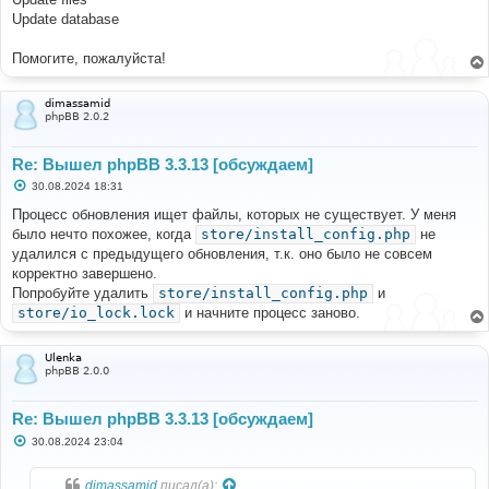
Update database
Помогите, пожалуйста!
dimassamid
phpBB 2.0.2
Re: Вышел phpBB 3.3.13 [обсуждаем]
С
30.08.2024 18:31
о
о
Процесс обновления ищет файлы, которых не существует. У меня
б
было нечто похожее, когда
store/install_config.php
не
щ
е
удалился с предыдущего обновления, т.к. оно было не совсем
н
корректно завершено.
и
е
Попробуйте удалить
store/install_config.php
и
store/io_lock.lock
и начните процесс заново.
Ulenka
phpBB 2.0.0
Re: Вышел phpBB 3.3.13 [обсуждаем]
С
30.08.2024 23:04
о
о
б
dimassamid
писал(а):