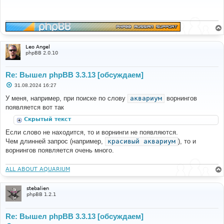
б
щ
е
н
и
е
Leo Angel
phpBB 2.0.10
Re: Вышел phpBB 3.3.13 [обсуждаем]
С
31.08.2024 16:27
о
о
У меня, например, при поиске по слову
аквариум
ворнингов
б
появляется вот так
щ
е
Скрытый текст
н
и
Если слово не находится, то и ворнинги не появляются.
е
Чем длинней запрос (например,
красивый аквариум
), то и
ворнингов появляется очень много.
ALL ABOUT AQUARIUM
stebalien
phpBB 1.2.1
Re: Вышел phpBB 3.3.13 [обсуждаем]