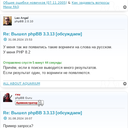
и
Общие ошибки новичков (07.11.2005)
&
Как задавать вопросы
(
output started at 
е
Мини FAQ
[
ROOT
]/
includes
/
functions
.
php
:
3068
)
[
phpBB 
Debug
]
 PHP 
Warning
:
in
 file 
[
ROOT
]/
includes
/
functions
.
php on line 
4183
:
Cannot
Leo Angel
modify header information 
-
 headers already sent 
by
phpBB 2.0.10
(
output started at 
[
ROOT
]/
includes
/
functions
.
php
:
3068
)
[
phpBB 
Debug
]
 PHP 
Warning
:
in
 file 
Re: Вышел phpBB 3.3.13 [обсуждаем]
[
ROOT
]/
includes
/
functions
.
php on line 
4183
:
Cannot
С
31.08.2024 15:53
modify header information 
-
 headers already sent 
by
о
(
output started at 
о
У меня так же появились такие ворнинги на слова на русском.
б
[
ROOT
]/
includes
/
functions
.
php
:
3068
)
У меня PHP 8.2
щ
е
н
Отправлено спустя 5 минут 44 секунды:
и
е
Причём, если в поиске выводится много результатов.
Если результат один, то ворнинги не появляются.
ALL ABOUT AQUARIUM
rxu
phpBB Guru
Re: Вышел phpBB 3.3.13 [обсуждаем]
С
31.08.2024 16:07
о
о
Пример запроса?