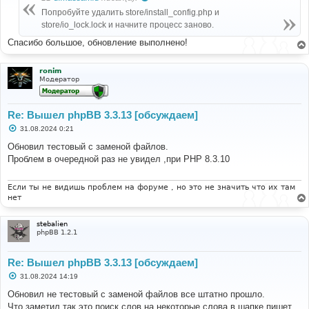
щ
е
Попробуйте удалить store/install_config.php и
н
store/io_lock.lock и начните процесс заново.
и
е
Спасибо большое, обновление выполнено!
ronim
Модератор
Re: Вышел phpBB 3.3.13 [обсуждаем]
С
31.08.2024 0:21
о
о
Обновил тестовый с заменой файлов.
б
Проблем в очередной раз не увидел ,при РНР 8.3.10
щ
е
н
и
Если ты не видишь проблем на форуме , но это не значить что их там
е
нет
stebalien
phpBB 1.2.1
Re: Вышел phpBB 3.3.13 [обсуждаем]
С
31.08.2024 14:19
о
о
Обновил не тестовый с заменой файлов все штатно прошло.
б
Что заметил так это поиск слов на некоторые слова в шапке пишет.
щ