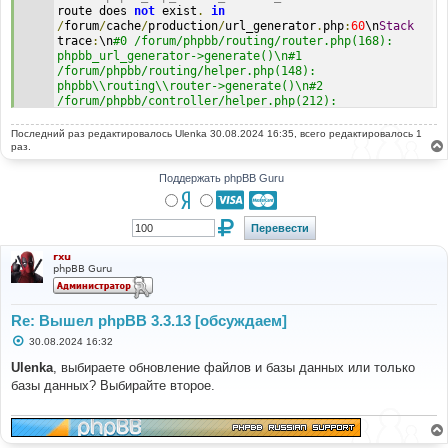
route does 
not
 exist
.
in
/
forum
/
cache
/
production
/
url_generator
.
php
:
60
\n
Stack
trace
:
\n
#0 /forum/phpbb/routing/router.php(168): 
phpbb_url_generator->generate()\n#1 
/forum/phpbb/routing/helper.php(148): 
phpbb\\routing\\router->generate()\n#2 
/forum/phpbb/controller/helper.php(212): 
phpbb\\routing\\helper->route()\n#3 
/forum/includes/functions.php(4064): 
Последний раз редактировалось
Ulenka
30.08.2024 16:35, всего редактировалось 1
phpbb\\controller\\helper->route()\n#4 
раз.
/forum/includes/functions.php(3226): 
page_header()\n#5 [internal function]: 
Поддержать phpBB Guru
msg_handler()\n#6 /forum/phpbb/user.php(378): 
trigger_error()\n#7 
/forum/cache/production/url_generator.php on line 60
rxu
phpBB Guru
Re: Вышел phpBB 3.3.13 [обсуждаем]
С
30.08.2024 16:32
о
о
Ulenka
, выбираете обновление файлов и базы данных или только
б
базы данных? Выбирайте второе.
щ
е
н
и
е