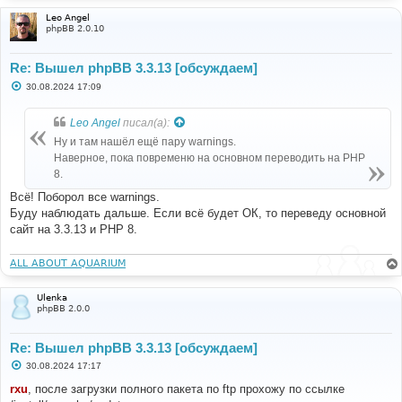
Leo Angel
phpBB 2.0.10
Re: Вышел phpBB 3.3.13 [обсуждаем]
С
30.08.2024 17:09
о
о
б
Leo Angel
писал(а):
щ
е
Ну и там нашёл ещё пару warnings.
н
Наверное, пока повременю на основном переводить на PHP
и
е
8.
Всё! Поборол все warnings.
Буду наблюдать дальше. Если всё будет ОК, то переведу основной
сайт на 3.3.13 и PHP 8.
ALL ABOUT AQUARIUM
Ulenka
phpBB 2.0.0
Re: Вышел phpBB 3.3.13 [обсуждаем]
С
30.08.2024 17:17
о
о
rxu
, после загрузки полного пакета по ftp прохожу по ссылке
б