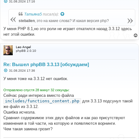
С
31.08.2024 17:16
о
о
б
Татьяна5
писал(а):
щ
е
stebalien
, это на какие слова? И какая версия php?
н
и
У меня PHP 8.1,но это роли не играет откатился назад 3.3.12 здесь
е
нет этой ошибки.
Leo Angel
phpBB 2.0.10
Re: Вышел phpBB 3.3.13 [обсуждаем]
С
31.08.2024 17:36
о
о
У меня тоже на 3.3.12 нет ошибок.
б
щ
е
Отправлено спустя 28 минут 32 секунды:
н
Сейчас ради интереса вместо файла
и
е
includes/functions_content.php
для 3.3.13 подсунул такой
же файл из 3.3.12.
Ошибка исчезла.
Сравнил содержимое этих двух файлов и как раз присутствуют
изменения в той части, на которую и появляются ворнинги.
Чем такая замена грозит?