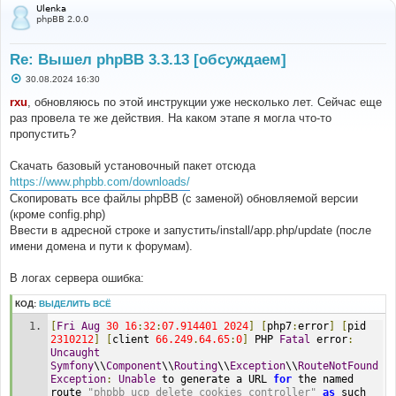
а
Ulenka
phpBB 2.0.0
Re: Вышел phpBB 3.3.13 [обсуждаем]
С
30.08.2024 16:30
о
о
rxu
, обновляюсь по этой инструкции уже несколько лет. Сейчас еще
б
раз провела те же действия. На каком этапе я могла что-то
щ
е
пропустить?
н
и
е
Скачать базовый установочный пакет отсюда
https://www.phpbb.com/downloads/
Скопировать все файлы phpBB (с заменой) обновляемой версии
(кроме config.php)
Ввести в адресной строке и запустить/install/app.php/update (после
имени домена и пути к форумам).
В логах сервера ошибка:
КОД:
ВЫДЕЛИТЬ ВСЁ
[
Fri
Aug
30
16
:
32
:
07.914401
2024
]
[
php7
:
error
]
[
pid 
2310212
]
[
client 
66.249
.
64.65
:
0
]
 PHP 
Fatal
 error
:
Uncaught
Symfony
\\
Component
\\
Routing
\\
Exception
\\
RouteNotFound
Exception
:
Unable
 to generate a URL 
for
 the named 
route 
"phpbb_ucp_delete_cookies_controller"
as
 such 