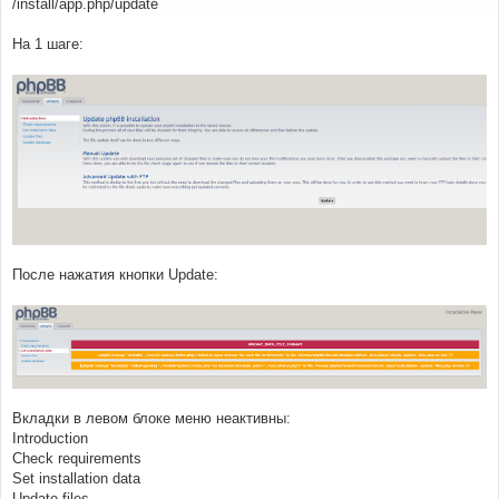
/install/app.php/update
щ
е
н
На 1 шаге:
и
е
После нажатия кнопки Update:
Вкладки в левом блоке меню неактивны:
Introduction
Check requirements
Set installation data
Update files