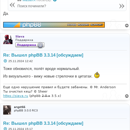
щ
е
Поиск починили?
н
и
Да.
е
Siava
Поддержка
Re: Вышел phpBB 3.3.14 [обсуждаем]
С
25.11.2024 12:42
о
о
Тоже обновился, полёт вроде нормальный.
б
щ
Из визуального - вижу новые стрелочки в цитатах.
е
н
и
Еще одно нарушение правил и будете забанены. © Mr. Anderson
е
Ты очистил кеш? © Sheer
https://siava.ru
(phpbb
2.0.x
3.5.x)
angst66
phpBB 3.0.0 RC3
Re: Вышел phpBB 3.3.14 [обсуждаем]
С
25.11.2024 15:17