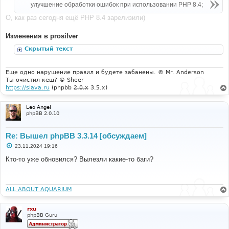
улучшение обработки ошибок при использовании PHP 8.4;
е
н
и
О, как раз сегодня ещё PHP 8.4 зарелизили)
е
Изменения в prosilver
Скрытый текст
Еще одно нарушение правил и будете забанены. © Mr. Anderson
Ты очистил кеш? © Sheer
https://siava.ru
(phpbb
2.0.x
3.5.x)
Leo Angel
phpBB 2.0.10
Re: Вышел phpBB 3.3.14 [обсуждаем]
С
23.11.2024 19:16
о
о
Кто-то уже обновился? Вылезли какие-то баги?
б
щ
е
н
и
ALL ABOUT AQUARIUM
е
rxu
phpBB Guru