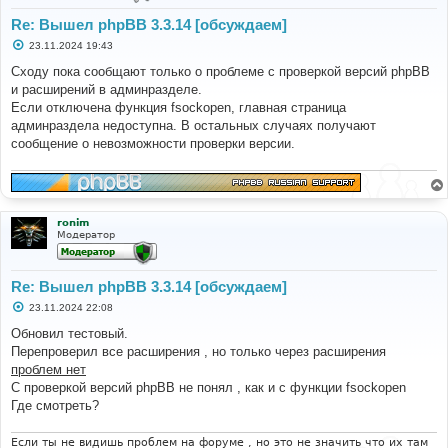
Re: Вышел phpBB 3.3.14 [обсуждаем]
С
23.11.2024 19:43
о
о
Сходу пока сообщают только о проблеме с проверкой версий phpBB
б
и расширений в админразделе.
щ
е
Если отключена функция fsockopen, главная страница
н
админраздела недоступна. В остальных случаях получают
и
е
сообщение о невозможности проверки версии.
ronim
Модератор
Re: Вышел phpBB 3.3.14 [обсуждаем]
С
23.11.2024 22:08
о
о
Обновил тестовый.
б
Перепроверил все расширения , но только через расширения
щ
е
проблем нет
н
С проверкой версий phpBB не понял , как и с функции fsockopen
и
е
Где смотреть?
Если ты не видишь проблем на форуме , но это не значить что их там