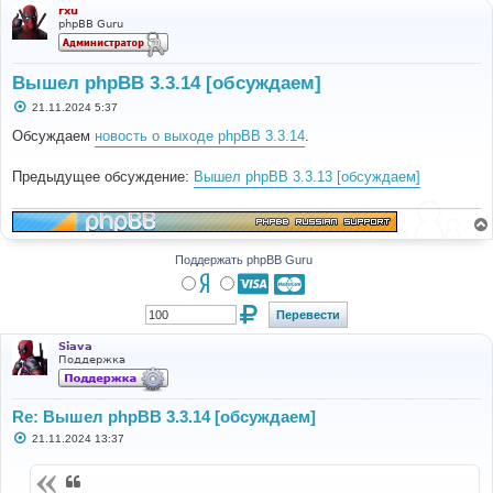
rxu
phpBB Guru
Вышел phpBB 3.3.14 [обсуждаем]
С
21.11.2024 5:37
о
о
Обсуждаем
новость о выходе phpBB 3.3.14
.
б
щ
е
Предыдущее обсуждение:
Вышел phpBB 3.3.13 [обсуждаем]
н
и
е
Поддержать phpBB Guru
Siava
Поддержка
Re: Вышел phpBB 3.3.14 [обсуждаем]
С
21.11.2024 13:37
о
о
б
щ