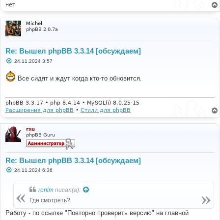
нет
Michel
phpBB 2.0.7a
Re: Вышел phpBB 3.3.14 [обсуждаем]
С
24.11.2024 3:57
о
о
Все сидят и ждут когда кто-то обновится.
б
щ
е
н
и
phpBB 3.3.17 • php 8.4.14 • MySQL(i) 8.0.25-15
е
Расширения для phpBB
•
Стили для phpBB
rxu
phpBB Guru
Re: Вышел phpBB 3.3.14 [обсуждаем]
С
24.11.2024 6:36
о
о
б
ronim
писал(а):
щ
е
Где смотреть?
н
и
Работу - по ссылке "Повторно проверить версию" на главной
е