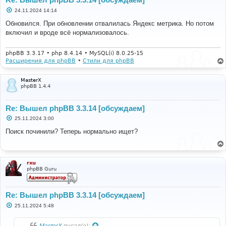
С
24.11.2024 14:14
о
о
Обновился. При обновлении отвалилась Яндекс метрика. Но потом
б
включил и вроде всё нормализовалось.
щ
е
н
и
phpBB 3.3.17 • php 8.4.14 • MySQL(i) 8.0.25-15
е
Расширения для phpBB
•
Стили для phpBB
MasterX
phpBB 1.4.4
Re: Вышел phpBB 3.3.14 [обсуждаем]
С
25.11.2024 3:00
о
о
Поиск починили? Теперь нормально ищет?
б
щ
е
н
и
rxu
е
phpBB Guru
Re: Вышел phpBB 3.3.14 [обсуждаем]
С
25.11.2024 5:48
о
о
б
MasterX
писал(а):