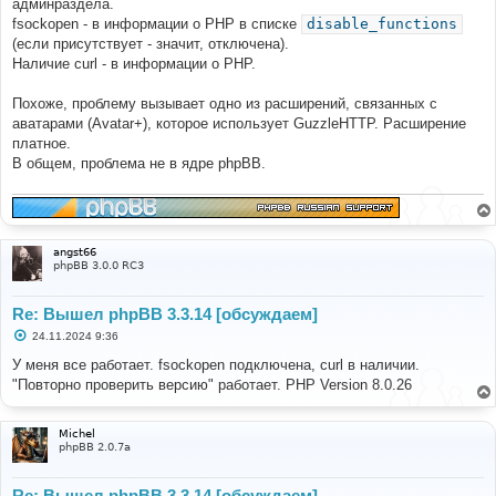
админраздела.
fsockopen - в информации о PHP в списке
disable_functions
(если присутствует - значит, отключена).
Наличие curl - в информации о PHP.
Похоже, проблему вызывает одно из расширений, связанных с
аватарами (Avatar+), которое использует GuzzleHTTP. Расширение
платное.
В общем, проблема не в ядре phpBB.
angst66
phpBB 3.0.0 RC3
Re: Вышел phpBB 3.3.14 [обсуждаем]
С
24.11.2024 9:36
о
о
У меня все работает. fsockopen подключена, curl в наличии.
б
"Повторно проверить версию" работает. PHP Version 8.0.26
щ
е
н
и
Michel
е
phpBB 2.0.7a
Re: Вышел phpBB 3.3.14 [обсуждаем]