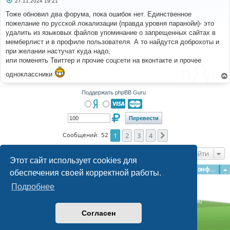
27.11.2024 19:21
о
о
Тоже обновил два форума, пока ошибок нет. Единственное
б
пожелание по русской локализации (правда уровня паранойи)- это
щ
е
удалить из языковых файлов упоминание о запрещенных сайтах в
н
мемберлист и в профиле пользователя. А то найдутся доброхоты и
и
е
при желании настучат куда надо,
или поменять Твиттер и прочие соцсети на вконтакте и прочее
одноклассники
Поддержать phpBB Guru
1
2
3
4
След.
Сообщений: 52
Перейти
Этот сайт использует cookies для
Главная
Форумы
Наша команда
О команде
Конфиденциальность
обеспечения своей корректной работы.
Подробнее
Time: 0.275s
| Peak Memory Usage: 3.12 МБ | GZIP: Off |
Queries: 40
© phpBB Guru, 2004—2026
Согласен
Powered by
phpBB
Style by
Artodia