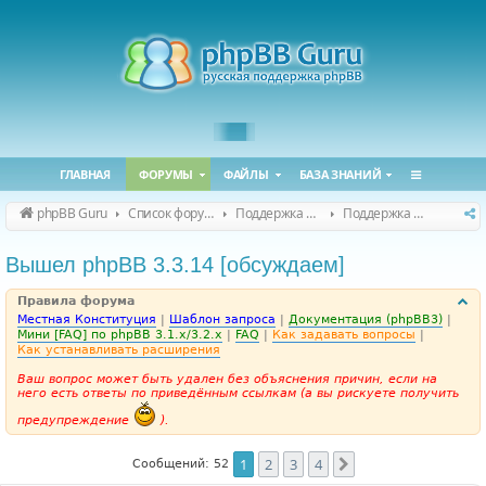
ГЛАВНАЯ
ФОРУМЫ
ФАЙЛЫ
БАЗА ЗНАНИЙ
phpBB Guru
Список форумов
Поддержка phpBB
Поддержка phpBB 3.3.x
Вышел phpBB 3.3.14 [обсуждаем]
Правила форума
Местная Конституция
|
Шаблон запроса
|
Документация (phpBB3)
|
Мини [FAQ] по phpBB 3.1.x/3.2.x
|
FAQ
|
Как задавать вопросы
|
Как устанавливать расширения
Ваш вопрос может быть удален без объяснения причин, если на
него есть ответы по приведённым ссылкам (а вы рискуете получить
предупреждение
).
1
2
3
4
След.
Сообщений: 52