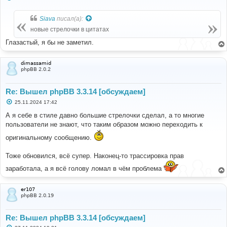
о
о
б
Siava
писал(а):
щ
е
новые стрелочки в цитатах
н
и
Глазастый, я бы не заметил.
е
dimassamid
phpBB 2.0.2
Re: Вышел phpBB 3.3.14 [обсуждаем]
С
25.11.2024 17:42
о
о
А я себе в стиле давно большие стрелочки сделал, а то многие
б
пользователи не знают, что таким образом можно переходить к
щ
е
оригинальному сообщению.
н
и
е
Тоже обновился, всё супер. Наконец-то трассировка прав
заработала, а я всё голову ломал в чём проблема
er107
phpBB 2.0.19
Re: Вышел phpBB 3.3.14 [обсуждаем]
С