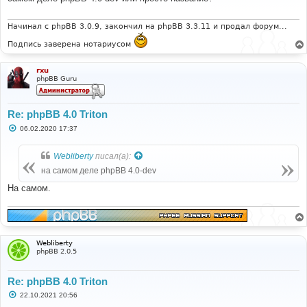
е
н
и
Начинал с phpBB 3.0.9, закончил на phpBB 3.3.11 и продал форум...
е
Подпись заверена нотариусом
rxu
phpBB Guru
Re: phpBB 4.0 Triton
С
06.02.2020 17:37
о
о
б
Webliberty
писал(а):
щ
е
на самом деле phpBB 4.0-dev
н
и
На самом.
е
Webliberty
phpBB 2.0.5
Re: phpBB 4.0 Triton
С
22.10.2021 20:56
о