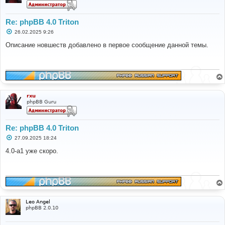
Re: phpBB 4.0 Triton
С
26.02.2025 9:26
о
о
Описание новшеств добавлено в первое сообщение данной темы.
б
щ
е
н
и
е
rxu
phpBB Guru
Re: phpBB 4.0 Triton
С
27.09.2025 18:24
о
о
4.0-a1 уже скоро.
б
щ
е
н
и
е
Leo Angel
phpBB 2.0.10