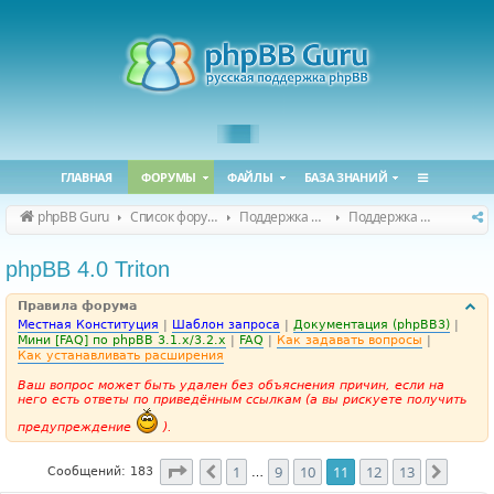
ГЛАВНАЯ
ФОРУМЫ
ФАЙЛЫ
БАЗА ЗНАНИЙ
phpBB Guru
Список форумов
Поддержка phpBB
Поддержка phpBB 4.0.x
phpBB 4.0 Triton
Правила форума
Местная Конституция
|
Шаблон запроса
|
Документация (phpBB3)
|
Мини [FAQ] по phpBB 3.1.x/3.2.x
|
FAQ
|
Как задавать вопросы
|
Как устанавливать расширения
Ваш вопрос может быть удален без объяснения причин, если на
него есть ответы по приведённым ссылкам (а вы рискуете получить
предупреждение
).
Страница
11
из
13
1
9
10
11
12
13
Пред.
След.
Сообщений: 183
…