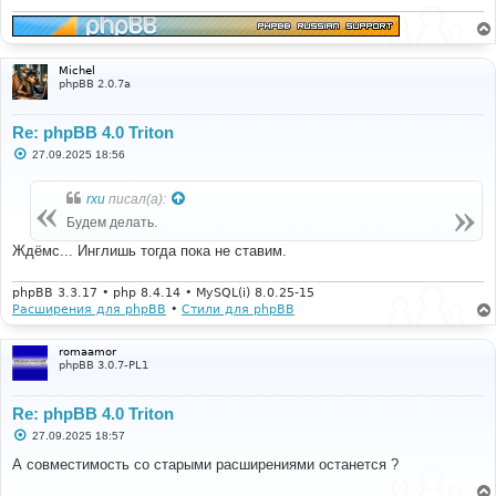
Michel
phpBB 2.0.7a
Re: phpBB 4.0 Triton
С
27.09.2025 18:56
о
о
б
rxu
писал(а):
щ
е
Будем делать.
н
и
Ждёмс... Инглишь тогда пока не ставим.
е
phpBB 3.3.17 • php 8.4.14 • MySQL(i) 8.0.25-15
Расширения для phpBB
•
Стили для phpBB
romaamor
phpBB 3.0.7-PL1
Re: phpBB 4.0 Triton
С
27.09.2025 18:57
о
о
А совместимость со старыми расширениями останется ?
б
щ