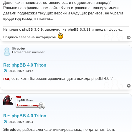
о
Дело, как я понимаю, остановилось и не движется вперед?
б
Раньше на официальном сайте была страница с планируемыми
щ
е
датами поддержки текущих версий и будущих релизов, ее убрали
н
вроде год назад и тишина...
и
е
Начинал с phpBB 3.0.9, закончил на phpBB 3.3.11 и продал форум...
Подпись заверена нотариусом
Shredder
Former team member
Re: phpBB 4.0 Triton
С
25.02.2025 13:47
о
о
rxu
, есть хотя бы ориентировочная дата выхода phpBB 4.0 ?
б
щ
е
н
и
rxu
е
phpBB Guru
Re: phpBB 4.0 Triton
С
25.02.2025 18:24
о
о
Shredder
, работа слегка активизировалась, но даты нет. Есть
б