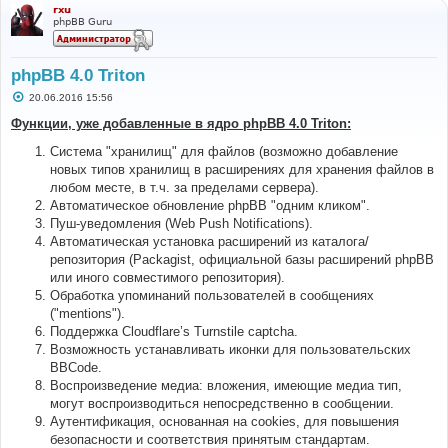
rxu
phpBB Guru
phpBB 4.0 Triton
С
20.06.2016 15:56
о
о
Функции, уже добавленные в ядро phpBB 4.0 Triton:
б
щ
Система "хранилищ" для файлов (возможно добавление
е
н
новых типов хранилищ в расширениях для хранения файлов в
и
любом месте, в т.ч. за пределами сервера).
е
Автоматическое обновление phpBB "одним кликом".
Пуш-уведомления (Web Push Notifications).
Автоматическая установка расширений из каталога/
репозитория (Packagist, официальной базы расширений phpBB
или иного совместимого репозитория).
Обработка упоминаний пользователей в сообщениях
("mentions").
Поддержка Cloudflare’s Turnstile captcha.
Возможность устанавливать иконки для пользовательских
BBCode.
Воспроизведение медиа: вложения, имеющие медиа тип,
могут воспроизводиться непосредственно в сообщении.
Аутентификация, основанная на cookies, для повышения
безопасности и соответствия принятым стандартам.