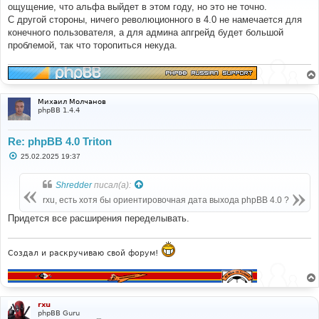
ощущение, что альфа выйдет в этом году, но это не точно.
щ
е
С другой стороны, ничего революционного в 4.0 не намечается для
н
конечного пользователя, а для админа апгрейд будет большой
и
е
проблемой, так что торопиться некуда.
Михаил Молчанов
phpBB 1.4.4
Re: phpBB 4.0 Triton
С
25.02.2025 19:37
о
о
б
Shredder
писал(а):
щ
е
rxu, есть хотя бы ориентировочная дата выхода phpBB 4.0 ?
н
и
Придется все расширения переделывать.
е
Создал и раскручиваю свой форум!
rxu
phpBB Guru