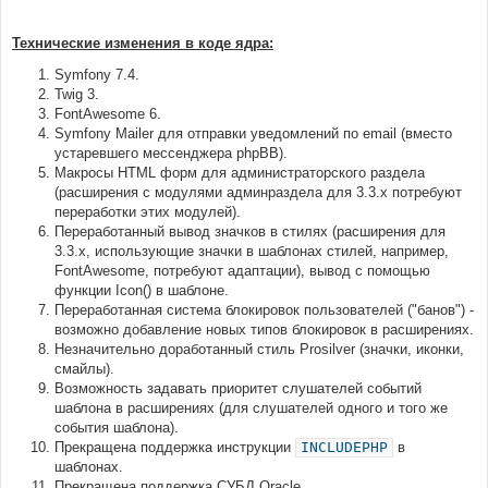
Технические изменения в коде ядра:
Symfony 7.4.
Twig 3.
FontAwesome 6.
Symfony Mailer для отправки уведомлений по email (вместо
устаревшего мессенджера phpBB).
Макросы HTML форм для администраторского раздела
(расширения с модулями админраздела для 3.3.х потребуют
переработки этих модулей).
Переработанный вывод значков в стилях (расширения для
3.3.х, использующие значки в шаблонах стилей, например,
FontAwesome, потребуют адаптации), вывод с помощью
функции Icon() в шаблоне.
Переработанная система блокировок пользователей ("банов") -
возможно добавление новых типов блокировок в расширениях.
Незначительно доработанный стиль Prosilver (значки, иконки,
смайлы).
Возможность задавать приоритет слушателей событий
шаблона в расширениях (для слушателей одного и того же
события шаблона).
Прекращена поддержка инструкции
INCLUDEPHP
в
шаблонах.
Прекращена поддержка СУБД Oracle.