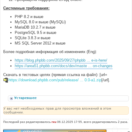
Системные требования:
PHP 8.2 и выше
MySQL 8.0 и выше (MySQLi)
MariaDB 10.2.7 и выше
PostgreSQL 9.5 и выше
SQLite 3.8.3 и выше
MS SQL Server 2012 и выше
Более подробная информация об изменениях (Eng):
https://blog.phpbb.com/2025/09/27/phpbb ... e-is-here/
https://area51.phpbb.com/docs/dev/maste ... on-changes
Скачать в тестовых целях (прямая ссылка на файл): [url=
https://download.phpbb.com/pub/release/ ... 0.0-a1.zip
[/url].
Устаревшее
У вас нет необходимых прав для просмотра вложений в этом
сообщении.
Последний раз редактировалось
rxu
06.12.2025 17:55, всего редактировалось 2 раза.