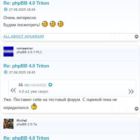
Re: phpBB 4.0 Triton
С
27.09.2025 18:29
о
о
Очень интересно.
б
щ
Будем посмотреть!
е
н
и
ALL ABOUT AQUARIUM
е
romaamor
phpBB 3.0.7-PL1
Re: phpBB 4.0 Triton
С
27.09.2025 18:45
о
о
б
rxu
писал(а):
щ
е
4.0-a1 уже скоро.
н
и
Уже. Поставил себе на тестовый форум. С оценкой пока не
е
определился.
Michel
phpBB 2.0.7a
Re: phpBB 4.0 Triton