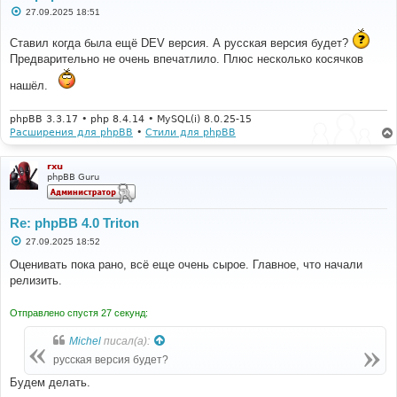
С
27.09.2025 18:51
о
о
Ставил когда была ещё DEV версия. А русская версия будет?
б
щ
Предварительно не очень впечатлило. Плюс несколько косячков
е
н
нашёл.
и
е
phpBB 3.3.17 • php 8.4.14 • MySQL(i) 8.0.25-15
Расширения для phpBB
•
Стили для phpBB
rxu
phpBB Guru
Re: phpBB 4.0 Triton
С
27.09.2025 18:52
о
о
Оценивать пока рано, всё еще очень сырое. Главное, что начали
б
релизить.
щ
е
н
Отправлено спустя 27 секунд:
и
е
Michel
писал(а):
русская версия будет?
Будем делать.