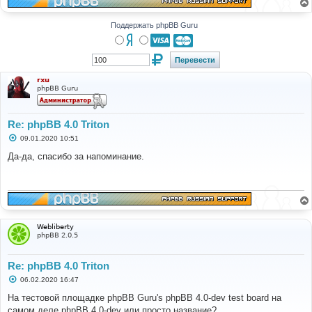
Поддержать phpBB Guru
rxu
phpBB Guru
Re: phpBB 4.0 Triton
С
09.01.2020 10:51
о
о
Да-да, спасибо за напоминание.
б
щ
е
н
и
е
Webliberty
phpBB 2.0.5
Re: phpBB 4.0 Triton
С
06.02.2020 16:47
о
о
На тестовой площадке phpBB Guru's phpBB 4.0-dev test board на
б
самом деле phpBB 4.0-dev или просто название?
щ