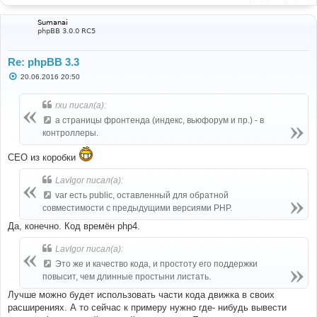
Sumanai
phpBB 3.0.0 RC5
Re: phpBB 3.3
С
20.06.2016 20:50
о
о
б
rxu писал(а):
щ
е
а страницы фронтенда (индекс, вьюфорум и пр.) - в
н
контроллеры.
и
е
СЕО из коробки
LavIgor писал(а):
var есть public, оставленный для обратной
совместимости с предыдущими версиями PHP.
Да, конечно. Код времён php4.
LavIgor писал(а):
Это же и качество кода, и простоту его поддержки
повысит, чем длинные простыни листать.
Лучше можно будет использовать части кода движка в своих
расширениях. А то сейчас к примеру нужно где- нибудь вывести