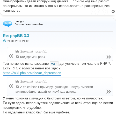
минипрофиль- давай копируй код движка. Если бы код был разбит
по сервисам, то их можно было бы использовать в расширении без
копипасты.
LavIgor
Former team member
Re: phpBB 3.3
С
20.06.2016 21:03
о
о
б
Sumanai писал(а):
щ
е
Код времён php4.
н
и
Тем не менее использование
var
допустимо в том числе в PHP 7.
е
Есть RFC с голосованием вот здесь:
https://wiki.php.net/rfc/var_deprecation
.
Sumanai писал(а):
А то сейчас к примеру нужно где- нибудь вывести
минипрофиль- давай копируй код движка.
У меня похожая ситуация с быстрым ответом, но не полностью.
По сути здесь используется подключение ко всей странице со всеми
проверками, что удобно.
Но отдельный класс был бы ещё удобнее.