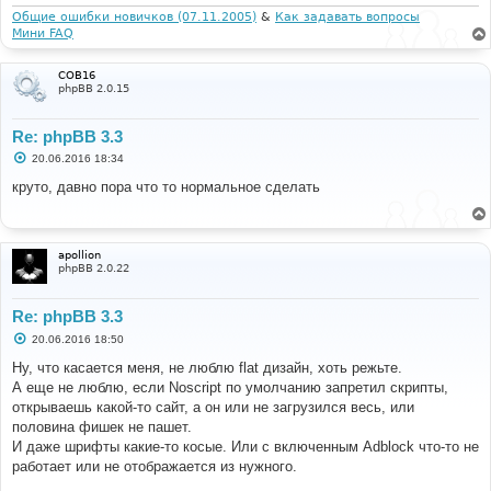
Общие ошибки новичков (07.11.2005)
&
Как задавать вопросы
Мини FAQ
COB16
phpBB 2.0.15
Re: phpBB 3.3
С
20.06.2016 18:34
о
о
круто, давно пора что то нормальное сделать
б
щ
е
н
и
apollion
е
phpBB 2.0.22
Re: phpBB 3.3
С
20.06.2016 18:50
о
о
Ну, что касается меня, не люблю flat дизайн, хоть режьте.
б
А еще не люблю, если Noscript по умолчанию запретил скрипты,
щ
е
открываешь какой-то сайт, а он или не загрузился весь, или
н
половина фишек не пашет.
и
е
И даже шрифты какие-то косые. Или с включенным Adblock что-то не
работает или не отображается из нужного.