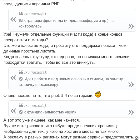
предыдущими версиями PHP.
rxu писал(а):
страницы фронтенда (индекс, вьюфорум и пр.) - в
контроллеры.
Ура! Неужели отдельные функции (части кода) в конце концов
превратятся в методы?
Это же и качество кода, и простоту его поддержки повысит, чем
длинные простыни листать.
Когда знаешь структуру, это здорово, но новичкам много времени
приходится тратить, чтобы во всё это вникнуть.
rxu писал(а):
Идет работа и над новым основным стилем, на замену
старичку просильверу.
Очень похоже на то, что phpBB 4 не за горами.
rxu писал(а):
с функциональностью Viglink
А вот это уже лишнее, как мне кажется.
Лучше интегрировать что-нибудь вроде внешних хранилищ
изображений для тех, у кого на хостинге места не так много.
А рекламу в разных регионах могут разные сервисы предоставлять.