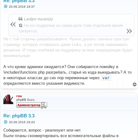
Re: phpBB 3.3
С
20.06.2016 19:37
о
о
б
LavIgor писал(а):
щ
е
На его поддержку на самом деле тоже отдельное время
н
требуется
.
и
е
Не с той стороны разрабатываете. Нужно делать сначала простую
страницу, которую отобразить даже Links, а уж потом навешивать
рюшечки. И тогда overhead на поддержку всяких извращенцев будет
минимальным.
А что кроме админки ожидается? Они собираются помойку в
\includes\functions.php разгребать, старьё из кода выкидывать? А то
в некоторых классах до сих пор переменные через
var
определяются вместо указания видимости.
rxu
phpBB Guru
Re: phpBB 3.3
С
20.06.2016 19:43
о
о
Собираются, вопрос - реализуют или нет.
б
Были планы сконвертировать все вспомогательные файлы в
щ