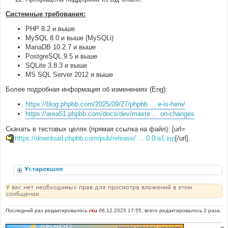
Системные требования:
PHP 8.2 и выше
MySQL 8.0 и выше (MySQLi)
MariaDB 10.2.7 и выше
PostgreSQL 9.5 и выше
SQLite 3.8.3 и выше
MS SQL Server 2012 и выше
Более подробная информация об изменениях (Eng):
https://blog.phpbb.com/2025/09/27/phpbb ... e-is-here/
https://area51.phpbb.com/docs/dev/maste ... on-changes
Скачать в тестовых целях (прямая ссылка на файл): [url=
https://download.phpbb.com/pub/release/ ... 0.0-a1.zip
[/url].
Устаревшее
У вас нет необходимых прав для просмотра вложений в этом
сообщении.
Последний раз редактировалось
rxu
06.12.2025 17:55, всего редактировалось 2 раза.