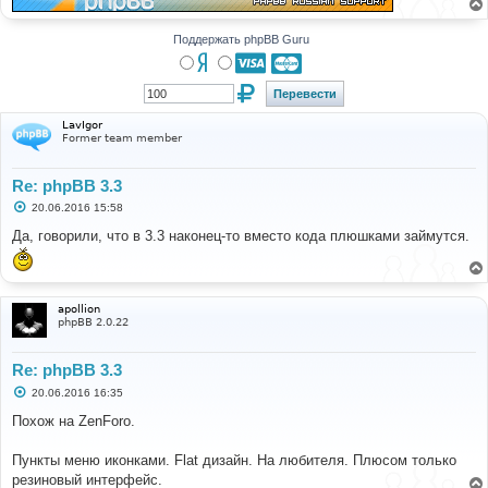
Поддержать phpBB Guru
LavIgor
Former team member
Re: phpBB 3.3
С
20.06.2016 15:58
о
о
Да, говорили, что в 3.3 наконец-то вместо кода плюшками займутся.
б
щ
е
н
и
apollion
е
phpBB 2.0.22
Re: phpBB 3.3
С
20.06.2016 16:35
о
о
Похож на ZenForo.
б
щ
е
Пункты меню иконками. Flat дизайн. На любителя. Плюсом только
н
резиновый интерфейс.
и