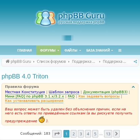
ГЛАВНАЯ
ФОРУМЫ
ФАЙЛЫ
БАЗА ЗНАНИЙ
phpBB Guru
Список форумов
Поддержка phpBB
Поддержка phpBB 4.0.x
phpBB 4.0 Triton
Правила форума
Местная Конституция
|
Шаблон запроса
|
Документация (phpBB3)
|
Мини [FAQ] по phpBB 3.1.x/3.2.x
|
FAQ
|
Как задавать вопросы
|
Как устанавливать расширения
Ваш вопрос может быть удален без объяснения причин, если на
него есть ответы по приведённым ссылкам (а вы рискуете получить
предупреждение
).
Страница
1
из
13
1
2
3
4
5
13
След.
Сообщений: 183
…