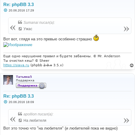
Re: phpBB 3.3
С
20.06.2016 17:29
о
о
б
Sumanai писал(а):
щ
е
Ужас
н
и
Вот вот, глядя на это превью особенно страшно
е
Еще одно нарушение правил и будете забанены. © Mr. Anderson
Ты очистил кеш? © Sheer
https://siava.ru
(phpbb
2.0.x
3.5.x)
Татьяна5
Поддержка
Re: phpBB 3.3
С
20.06.2016 18:09
о
о
б
apollion писал(а):
щ
е
На любителя
н
и
Вот это точно что "на любителя" (и любителей пока не видно)
е