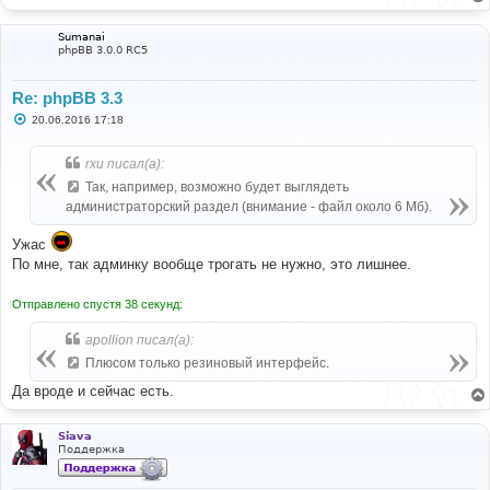
е
Sumanai
phpBB 3.0.0 RC5
Re: phpBB 3.3
С
20.06.2016 17:18
о
о
б
rxu писал(а):
щ
е
Так, например, возможно будет выглядеть
н
администраторский раздел (внимание - файл около 6 Мб).
и
е
Ужас
По мне, так админку вообще трогать не нужно, это лишнее.
Отправлено спустя 38 секунд:
apollion писал(а):
Плюсом только резиновый интерфейс.
Да вроде и сейчас есть.
Siava
Поддержка