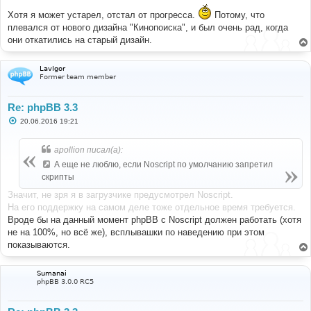
Хотя я может устарел, отстал от прогресса.
Потому, что
плевался от нового дизайна "Кинопоиска", и был очень рад, когда
они откатились на старый дизайн.
LavIgor
Former team member
Re: phpBB 3.3
С
20.06.2016 19:21
о
о
б
apollion писал(а):
щ
е
А еще не люблю, если Noscript по умолчанию запретил
н
скрипты
и
е
Значит, не зря я в загрузчике предусмотрел Noscript.
На его поддержку на самом деле тоже отдельное время требуется.
Вроде бы на данный момент phpBB с Noscript должен работать (хотя
не на 100%, но всё же), всплывашки по наведению при этом
показываются.
Sumanai
phpBB 3.0.0 RC5