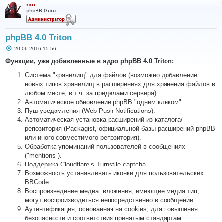
rxu
phpBB Guru
phpBB 4.0 Triton
С
20.06.2016 15:56
о
о
Функции, уже добавленные в ядро phpBB 4.0 Triton:
б
щ
Система "хранилищ" для файлов (возможно добавление
е
н
новых типов хранилищ в расширениях для хранения файлов в
и
любом месте, в т.ч. за пределами сервера).
е
Автоматическое обновление phpBB "одним кликом".
Пуш-уведомления (Web Push Notifications).
Автоматическая установка расширений из каталога/
репозитория (Packagist, официальной базы расширений phpBB
или иного совместимого репозитория).
Обработка упоминаний пользователей в сообщениях
("mentions").
Поддержка Cloudflare’s Turnstile captcha.
Возможность устанавливать иконки для пользовательских
BBCode.
Воспроизведение медиа: вложения, имеющие медиа тип,
могут воспроизводиться непосредственно в сообщении.
Аутентификация, основанная на cookies, для повышения
безопасности и соответствия принятым стандартам.