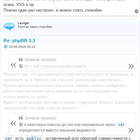
атаки, XSS и пр.
Плагин один раз настроил, и можно спать спокойно.
LavIgor
Former team member
Re: phpBB 3.3
С
20.06.2016 20:22
о
о
б
Sumanai писал(а):
щ
е
Не с той стороны разрабатываете.
н
и
Фишка в том, что расширение во многом использует всплывашки, а
е
применить их в Noscript при текущей реализации невозможно.
Используется библиотека, а если же самому колесо изобретать -
опять-таки излишняя трата времени на то, что большинство
использовать не будет.
Вместо всплывашек поэтому и нужны отдельные блоки с отдельной
проработкой, но таких совсем немного.
Sumanai писал(а):
в некоторых классах до сих пор переменные через
var
определяются вместо указания видимости.
var
есть
public
, оставленный для обратной совместимости с