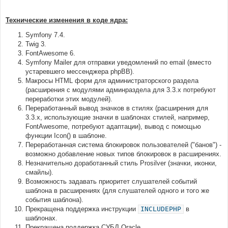
Технические изменения в коде ядра:
Symfony 7.4.
Twig 3.
FontAwesome 6.
Symfony Mailer для отправки уведомлений по email (вместо
устаревшего мессенджера phpBB).
Макросы HTML форм для администраторского раздела
(расширения с модулями админраздела для 3.3.х потребуют
переработки этих модулей).
Переработанный вывод значков в стилях (расширения для
3.3.х, использующие значки в шаблонах стилей, например,
FontAwesome, потребуют адаптации), вывод с помощью
функции Icon() в шаблоне.
Переработанная система блокировок пользователей ("банов") -
возможно добавление новых типов блокировок в расширениях.
Незначительно доработанный стиль Prosilver (значки, иконки,
смайлы).
Возможность задавать приоритет слушателей событий
шаблона в расширениях (для слушателей одного и того же
события шаблона).
Прекращена поддержка инструкции
INCLUDEPHP
в
шаблонах.
Прекращена поддержка СУБД Oracle.