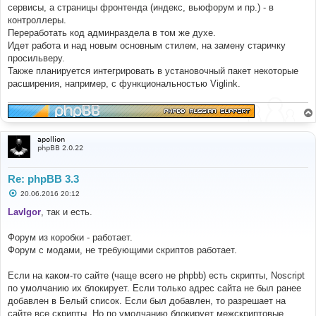
е
сервисы, а страницы фронтенда (индекс, вьюфорум и пр.) - в
н
контроллеры.
и
е
Переработать код админраздела в том же духе.
Идет работа и над новым основным стилем, на замену старичку
просильверу.
Также планируется интегрировать в установочный пакет некоторые
расширения, например, с функциональностью Viglink.
apollion
phpBB 2.0.22
Re: phpBB 3.3
С
20.06.2016 20:12
о
о
LavIgor
, так и есть.
б
щ
е
Форум из коробки - работает.
н
Форум с модами, не требующими скриптов работает.
и
е
Если на каком-то сайте (чаще всего не phpbb) есть скрипты, Noscript
по умолчанию их блокирует. Если только адрес сайта не был ранее
добавлен в Белый список. Если был добавлен, то разрешает на
сайте все скрипты. Но по умолчанию блокирует межскриптовые