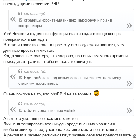
предыдущими версиями PHP.
rxu писал(а):
страницы фронтенда (индекс, вьюфорум и пр.) - в
контроллеры.
Ура! Неужели отдельные функции (части кода) в конце концов
превратятся в методы?
Это же и качество кода, и простоту его поддержки повысит, чем
длинные простыни листать.
Когда знаешь структуру, это здорово, но новичкам много времени
приходится тратить, чтобы во всё это вникнуть.
rxu писал(а):
Идет работа и над новым основным стилем, на замену
старичку просильверу.
Очень похоже на то, что phpBB 4 не за горами.
rxu писал(а):
с функциональностью Viglink
А вот это уже лишнее, как мне кажется.
Лучше интегрировать что-нибудь вроде внешних хранилищ
изображений для тех, у кого на хостинге места не так много.
А рекламу в разных регионах могут разные сервисы предоставлять.