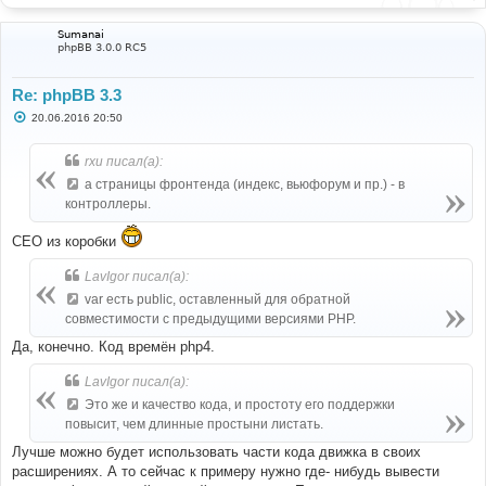
Sumanai
phpBB 3.0.0 RC5
Re: phpBB 3.3
С
20.06.2016 20:50
о
о
б
rxu писал(а):
щ
е
а страницы фронтенда (индекс, вьюфорум и пр.) - в
н
контроллеры.
и
е
СЕО из коробки
LavIgor писал(а):
var есть public, оставленный для обратной
совместимости с предыдущими версиями PHP.
Да, конечно. Код времён php4.
LavIgor писал(а):
Это же и качество кода, и простоту его поддержки
повысит, чем длинные простыни листать.
Лучше можно будет использовать части кода движка в своих
расширениях. А то сейчас к примеру нужно где- нибудь вывести