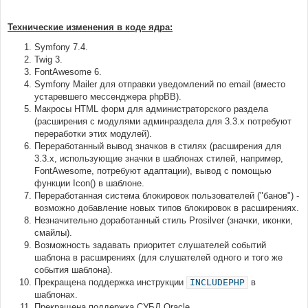
Технические изменения в коде ядра:
Symfony 7.4.
Twig 3.
FontAwesome 6.
Symfony Mailer для отправки уведомлений по email (вместо
устаревшего мессенджера phpBB).
Макросы HTML форм для администраторского раздела
(расширения с модулями админраздела для 3.3.х потребуют
переработки этих модулей).
Переработанный вывод значков в стилях (расширения для
3.3.х, использующие значки в шаблонах стилей, например,
FontAwesome, потребуют адаптации), вывод с помощью
функции Icon() в шаблоне.
Переработанная система блокировок пользователей ("банов") -
возможно добавление новых типов блокировок в расширениях.
Незначительно доработанный стиль Prosilver (значки, иконки,
смайлы).
Возможность задавать приоритет слушателей событий
шаблона в расширениях (для слушателей одного и того же
события шаблона).
Прекращена поддержка инструкции
INCLUDEPHP
в
шаблонах.
Прекращена поддержка СУБД Oracle.