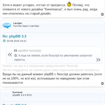
Хотя я может устарел, отстал от прогресса.
Потому, что
плевался от нового дизайна "Кинопоиска", и был очень рад, когда
они откатились на старый дизайн.
LavIgor
Former team member
Re: phpBB 3.3
С
20.06.2016 19:21
о
о
б
apollion писал(а):
щ
е
А еще не люблю, если Noscript по умолчанию запретил
н
скрипты
и
е
Значит, не зря я в загрузчике предусмотрел Noscript.
На его поддержку на самом деле тоже отдельное время требуется.
Вроде бы на данный момент phpBB с Noscript должен работать (хотя
не на 100%, но всё же), всплывашки по наведению при этом
показываются.
Sumanai
phpBB 3.0.0 RC5