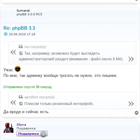
е
Sumanai
phpBB 3.0.0 RC5
Re: phpBB 3.3
С
20.06.2016 17:18
о
о
б
rxu писал(а):
щ
е
Так, например, возможно будет выглядеть
н
администраторский раздел (внимание - файл около 6 Мб).
и
е
Ужас
По мне, так админку вообще трогать не нужно, это лишнее.
Отправлено спустя 38 секунд:
apollion писал(а):
Плюсом только резиновый интерфейс.
Да вроде и сейчас есть.
Siava
Поддержка