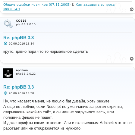
Общие ошибки новичков (07.11.2005)
&
Как задавать вопросы
Мини FAQ
COB16
phpBB 2.0.15
Re: phpBB 3.3
С
20.06.2016 18:34
о
о
круто, давно пора что то нормальное сделать
б
щ
е
н
и
apollion
е
phpBB 2.0.22
Re: phpBB 3.3
С
20.06.2016 18:50
о
о
Ну, что касается меня, не люблю flat дизайн, хоть режьте.
б
А еще не люблю, если Noscript по умолчанию запретил скрипты,
щ
е
открываешь какой-то сайт, а он или не загрузился весь, или
н
половина фишек не пашет.
и
е
И даже шрифты какие-то косые. Или с включенным Adblock что-то не
работает или не отображается из нужного.