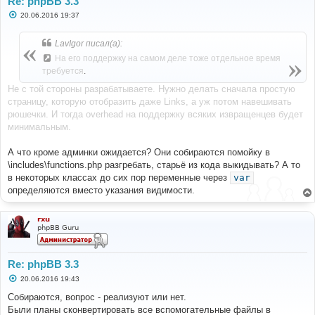
Re: phpBB 3.3
С
20.06.2016 19:37
о
о
б
LavIgor писал(а):
щ
е
На его поддержку на самом деле тоже отдельное время
н
требуется
.
и
е
Не с той стороны разрабатываете. Нужно делать сначала простую
страницу, которую отобразить даже Links, а уж потом навешивать
рюшечки. И тогда overhead на поддержку всяких извращенцев будет
минимальным.
А что кроме админки ожидается? Они собираются помойку в
\includes\functions.php разгребать, старьё из кода выкидывать? А то
в некоторых классах до сих пор переменные через
var
определяются вместо указания видимости.
rxu
phpBB Guru
Re: phpBB 3.3
С
20.06.2016 19:43
о
о
Собираются, вопрос - реализуют или нет.
б
Были планы сконвертировать все вспомогательные файлы в
щ