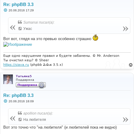
Re: phpBB 3.3
С
20.06.2016 17:29
о
о
б
Sumanai писал(а):
щ
е
Ужас
н
и
Вот вот, глядя на это превью особенно страшно
е
Еще одно нарушение правил и будете забанены. © Mr. Anderson
Ты очистил кеш? © Sheer
https://siava.ru
(phpbb
2.0.x
3.5.x)
Татьяна5
Поддержка
Re: phpBB 3.3
С
20.06.2016 18:09
о
о
б
apollion писал(а):
щ
е
На любителя
н
и
Вот это точно что "на любителя" (и любителей пока не видно)
е