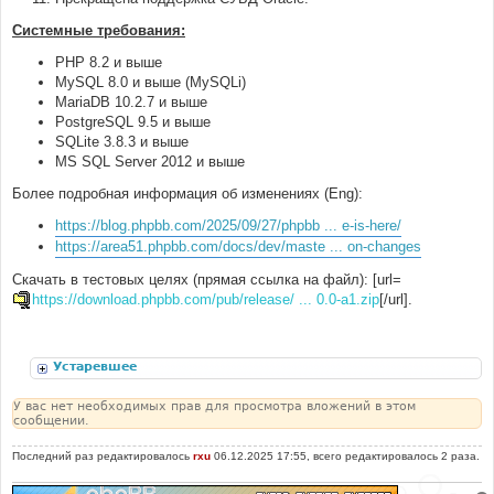
Системные требования:
PHP 8.2 и выше
MySQL 8.0 и выше (MySQLi)
MariaDB 10.2.7 и выше
PostgreSQL 9.5 и выше
SQLite 3.8.3 и выше
MS SQL Server 2012 и выше
Более подробная информация об изменениях (Eng):
https://blog.phpbb.com/2025/09/27/phpbb ... e-is-here/
https://area51.phpbb.com/docs/dev/maste ... on-changes
Скачать в тестовых целях (прямая ссылка на файл): [url=
https://download.phpbb.com/pub/release/ ... 0.0-a1.zip
[/url].
Устаревшее
У вас нет необходимых прав для просмотра вложений в этом
сообщении.
Последний раз редактировалось
rxu
06.12.2025 17:55, всего редактировалось 2 раза.