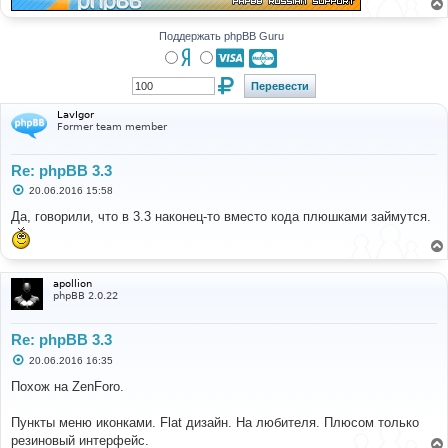
Поддержать phpBB Guru
LavIgor
Former team member
Re: phpBB 3.3
С
20.06.2016 15:58
о
о
Да, говорили, что в 3.3 наконец-то вместо кода плюшками займутся.
б
щ
е
н
и
apollion
е
phpBB 2.0.22
Re: phpBB 3.3
С
20.06.2016 16:35
о
о
Похож на ZenForo.
б
щ
е
Пункты меню иконками. Flat дизайн. На любителя. Плюсом только
н
резиновый интерфейс.
и