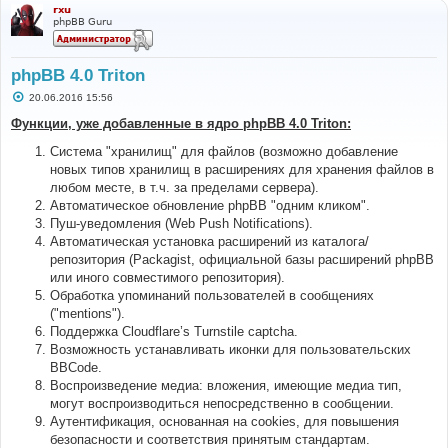
rxu
phpBB Guru
phpBB 4.0 Triton
С
20.06.2016 15:56
о
о
Функции, уже добавленные в ядро phpBB 4.0 Triton:
б
щ
Система "хранилищ" для файлов (возможно добавление
е
н
новых типов хранилищ в расширениях для хранения файлов в
и
любом месте, в т.ч. за пределами сервера).
е
Автоматическое обновление phpBB "одним кликом".
Пуш-уведомления (Web Push Notifications).
Автоматическая установка расширений из каталога/
репозитория (Packagist, официальной базы расширений phpBB
или иного совместимого репозитория).
Обработка упоминаний пользователей в сообщениях
("mentions").
Поддержка Cloudflare’s Turnstile captcha.
Возможность устанавливать иконки для пользовательских
BBCode.
Воспроизведение медиа: вложения, имеющие медиа тип,
могут воспроизводиться непосредственно в сообщении.
Аутентификация, основанная на cookies, для повышения
безопасности и соответствия принятым стандартам.