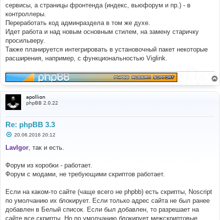
е
сервисы, а страницы фронтенда (индекс, вьюфорум и пр.) - в
н
контроллеры.
и
е
Переработать код админраздела в том же духе.
Идет работа и над новым основным стилем, на замену старичку
просильверу.
Также планируется интегрировать в установочный пакет некоторые
расширения, например, с функциональностью Viglink.
apollion
phpBB 2.0.22
Re: phpBB 3.3
С
20.06.2016 20:12
о
о
LavIgor
, так и есть.
б
щ
е
Форум из коробки - работает.
н
Форум с модами, не требующими скриптов работает.
и
е
Если на каком-то сайте (чаще всего не phpbb) есть скрипты, Noscript
по умолчанию их блокирует. Если только адрес сайта не был ранее
добавлен в Белый список. Если был добавлен, то разрешает на
сайте все скрипты. Но по умолчанию блокирует межскриптовые