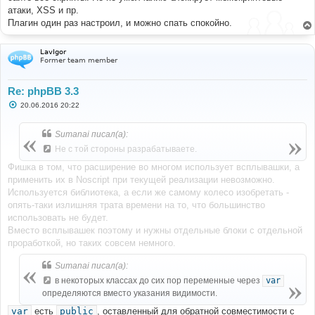
атаки, XSS и пр.
Плагин один раз настроил, и можно спать спокойно.
LavIgor
Former team member
Re: phpBB 3.3
С
20.06.2016 20:22
о
о
б
Sumanai писал(а):
щ
е
Не с той стороны разрабатываете.
н
и
Фишка в том, что расширение во многом использует всплывашки, а
е
применить их в Noscript при текущей реализации невозможно.
Используется библиотека, а если же самому колесо изобретать -
опять-таки излишняя трата времени на то, что большинство
использовать не будет.
Вместо всплывашек поэтому и нужны отдельные блоки с отдельной
проработкой, но таких совсем немного.
Sumanai писал(а):
в некоторых классах до сих пор переменные через
var
определяются вместо указания видимости.
var
есть
public
, оставленный для обратной совместимости с