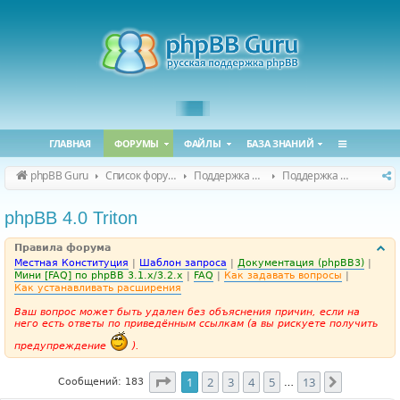
ГЛАВНАЯ
ФОРУМЫ
ФАЙЛЫ
БАЗА ЗНАНИЙ
phpBB Guru
Список форумов
Поддержка phpBB
Поддержка phpBB 4.0.x
phpBB 4.0 Triton
Правила форума
Местная Конституция
|
Шаблон запроса
|
Документация (phpBB3)
|
Мини [FAQ] по phpBB 3.1.x/3.2.x
|
FAQ
|
Как задавать вопросы
|
Как устанавливать расширения
Ваш вопрос может быть удален без объяснения причин, если на
него есть ответы по приведённым ссылкам (а вы рискуете получить
предупреждение
).
Страница
1
из
13
1
2
3
4
5
13
След.
Сообщений: 183
…