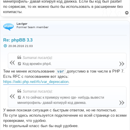
минипрофиль- давай копируй код движка. Если бы код был разбит
по сервисам, то их можно было бы использовать в расширении без
копипасты.
LavIgor
Former team member
Re: phpBB 3.3
С
20.06.2016 21:03
о
о
б
Sumanai писал(а):
щ
е
Код времён php4.
н
и
Тем не менее использование
var
допустимо в том числе в PHP 7.
е
Есть RFC с голосованием вот здесь:
https://wiki.php.net/rfc/var_deprecation
.
Sumanai писал(а):
А то сейчас к примеру нужно где- нибудь вывести
минипрофиль- давай копируй код движка.
У меня похожая ситуация с быстрым ответом, но не полностью.
По сути здесь используется подключение ко всей странице со всеми
проверками, что удобно.
Но отдельный класс был бы ещё удобнее.