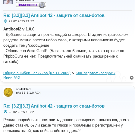
registration page                          
61d74412
91.142
.
79.43
Europe
/
Russia
2024
-
11
-
27
15
:
34
:
37
Attempt
 to open the 
Re: [3.2][3.3] Antibot 42 - защита от спам-ботов
registration page                          c71d21a8   
91.142
.
79.43
Europe
/
Russia
С
22.02.2025 21:32
о
2024
-
11
-
27
15
:
45
:
35
Attempt
 to open the 
о
Antibot42 v 1.0.6
registration page                          
4268c010
б
91.142
.
79.43
Europe
/
Russia
- Добавлена защита против людей-спамеров. В администраторском
щ
2024
-
11
-
27
16
:
25
:
42
Invalid
 form at ucp
.
php
?
е
разделе можно ввести набор слов, с которыми невозможно будет
н
mode
=
login                             c1844023   
создать тему/сообщение
и
91.142
.
79.43
Europe
/
Russia
е
- Обновлена база GeoIP. (База стала больше, так что в архиве на
2024
-
11
-
27
16
:
25
:
48
Invalid
 form at ucp
.
php
?
PhpbbGuru её нет. Предпочтительней скачивать расширение с
mode
=
login                             c1844023   
91.142
.
79.43
Europe
/
Russia
гитхаба)
2024
-
11
-
27
16
:
45
:
18
Attempt
 to contact admin                                       
c8f7a640   
2a0a
:
9302
:
1
:
1b
::
22e6
:
afc2                
Общие ошибки новичков (07.11.2005)
&
Как задавать вопросы
Europe
/
Russia
Мини FAQ
2024
-
11
-
27
17
:
15
:
50
Attempt
 to open the 
registration page                          d75003b0   
80.239
.
140.196
Europe
/
southklad
2024
-
11
-
27
17
:
15
:
55
Invalid
 form at ucp
.
php
?
phpBB 3.1.0 RC4
mode
=
login                             d75003b0   
80.239
.
140.196
Europe
/
Re: [3.2][3.3] Antibot 42 - защита от спам-ботов
2024
-
11
-
27
17
:
15
:
57
Attempt
 to post a 
new
 reply                                    
d75003b0   
80.239
.
140.196
Europe
/
С
23.02.2025 13:32
2024
-
11
-
27
17
:
15
:
57
Attempt
 to post a 
new
 reply                                    
о
о
Решил попробовать поставить данное расширение, помню когда его
d75003b0   
80.239
.
140.196
Europe
/
б
2024
-
11
-
27
17
:
15
:
58
Attempt
 to post a 
new
 reply                                    
давно ставил, были какие то глюки и проблемы с регистрацией у
щ
d75003b0   
80.239
.
140.196
Europe
/
е
пользователей, как сейчас обстоят дела?
2024
-
11
-
27
17
:
30
:
03
Invalid
 form at ucp
.
php
?
н