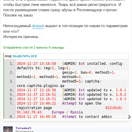
чтобы быстрее линк менялся. Тварь всё равно регистрируется. И
после размещения спама сразу абузы в Роскомнадзор строчат.
Похоже на заказ
Непосещаемый
форум
вышел в топ-позиции по каким-то параметрам
или что?
Интересна причина...
Отправлено спустя 2 минуты 4 секунды:
КОД:
ВЫДЕЛИТЬ ВСЁ
2024
-
11
-
27
13
:
16
:
50
[
ADMIN
]
Ext
 installed
,
 config 
defaults to
:
 reg
=
1
,
 log
=
1
,
                      geoip
=
1
,
 ban
=
0
,
 method1
=
1
,
method2
=
1
,
 method3
=
1
,
 method4
=
1
,
                      method5
=
1
;
 captcha
:
core
.
captcha
.
plugins
.
qa                   
2024
-
11
-
27
13
:
16
:
50
[
ADMIN
]
Ext
 updated to v
.
1.0
.
1
2024
-
11
-
27
13
:
16
:
51
[
ADMIN
]
Ext
 updated to v
.
1.0
.
2
2024
-
11
-
27
13
:
16
:
51
[
ADMIN
]
Ext
 updated to v
.
1.0
.
3
2024
-
11
-
27
13
:
49
:
22
Attempt
 to open the 
registration page                          
022c01d1
91.142
.
79.43
Europe
/
Russia
2024
-
11
-
27
14
:
49
:
58
Attempt
 to contact admin                                       
c7c18f11   
2a0a
:
9302
:
1
:
1b
::
1628
:
3944
Europe
/
Russia
Татьяна5
2024
-
11
-
27
15
:
19
:
21
Attempt
 to open the 
Поддержка