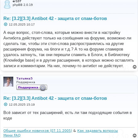
er107
phpBB 2.0.19
Re: [3.2][3.3] Antibot 42 - защита от спам-ботов
С
12.05.2025 10:17
о
о
А еще вопрос, стоп-слова, которые можно внести в настройку
б
Антибота действуют только на сообщения на форуме, возможно ли
щ
е
сделать так, чтобы эти стоп-слова распространялись на другие
н
расширения форума, на блоги и т.д.? А то на форуме спамеров
и
е
удалось заткнуть, так они перешли спамить в Блоги, в Библиотеку
(Knowledge base) и в другие расширения, в которых можно оставлять
записи и комментарии. На них, почему-то антибот не действует.
Татьяна5
Поддержка
Re: [3.2][3.3] Antibot 42 - защита от спам-ботов
С
12.05.2025 15:19
о
о
Всё зависит от тех расширений, есть ли там подходящие события в
б
коде
щ
е
н
и
Общие ошибки новичков (07.11.2005)
&
Как задавать вопросы
е
Мини FAQ