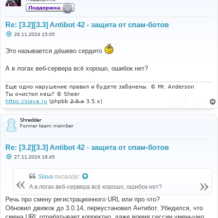
Re: [3.2][3.3] Antibot 42 - защита от спам-ботов
С
26.11.2024 15:05
о
о
Это называется дёшево сердито
б
щ
е
А в логах веб-сервера всё хорошо, ошибок нет?
н
и
е
Еще одно нарушение правил и будете забанены. © Mr. Anderson
Ты очистил кеш? © Sheer
https://siava.ru
(phpbb
2.0.x
3.5.x)
Shredder
Former team member
Re: [3.2][3.3] Antibot 42 - защита от спам-ботов
С
27.11.2024 19:45
о
о
б
Siava
писал(а):
щ
е
А в логах веб-сервера всё хорошо, ошибок нет?
н
и
Речь про смену регистрационного URL или про что?
е
Обновил движок до 3.0.14, переустановил Антибот. Убедился, что
смена URL отрабатывает корректно, даже время сессии уменьшил,