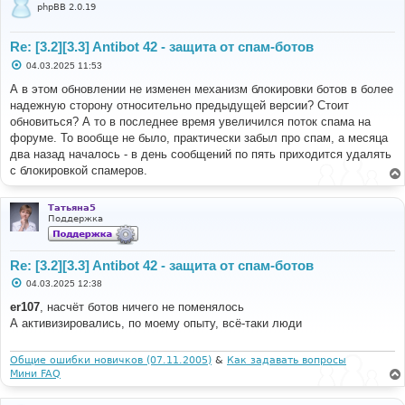
phpBB 2.0.19
Re: [3.2][3.3] Antibot 42 - защита от спам-ботов
С
04.03.2025 11:53
о
о
А в этом обновлении не изменен механизм блокировки ботов в более
б
надежную сторону относительно предыдущей версии? Стоит
щ
е
обновиться? А то в последнее время увеличился поток спама на
н
форуме. То вообще не было, практически забыл про спам, а месяца
и
е
два назад началось - в день сообщений по пять приходится удалять
с блокировкой спамеров.
Татьяна5
Поддержка
Re: [3.2][3.3] Antibot 42 - защита от спам-ботов
С
04.03.2025 12:38
о
о
er107
, насчёт ботов ничего не поменялось
б
А активизировались, по моему опыту, всё-таки люди
щ
е
н
и
Общие ошибки новичков (07.11.2005)
&
Как задавать вопросы
е
Мини FAQ