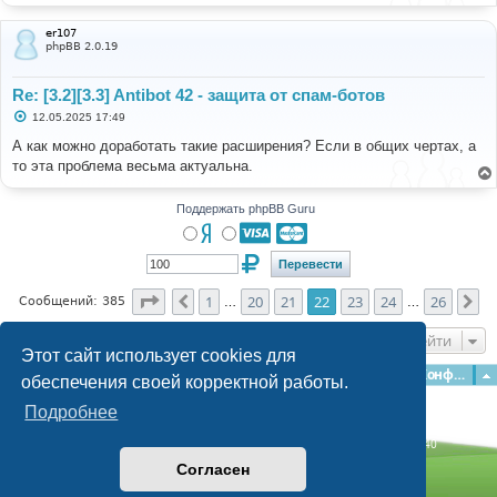
er107
phpBB 2.0.19
Re: [3.2][3.3] Antibot 42 - защита от спам-ботов
С
12.05.2025 17:49
о
о
А как можно доработать такие расширения? Если в общих чертах, а
б
то эта проблема весьма актуальна.
щ
е
н
и
Поддержать phpBB Guru
е
Страница
22
из
26
1
20
21
22
23
24
26
Пред.
Сл
Сообщений: 385
…
…
Перейти
Этот сайт использует cookies для
Главная
Форумы
Наша команда
О команде
Конфиденциальность
обеспечения своей корректной работы.
Подробнее
Time: 0.103s
| Peak Memory Usage: 3.08 МБ | GZIP: Off |
Queries: 40
© phpBB Guru, 2004—2026
Согласен
Powered by
phpBB
Style by
Artodia