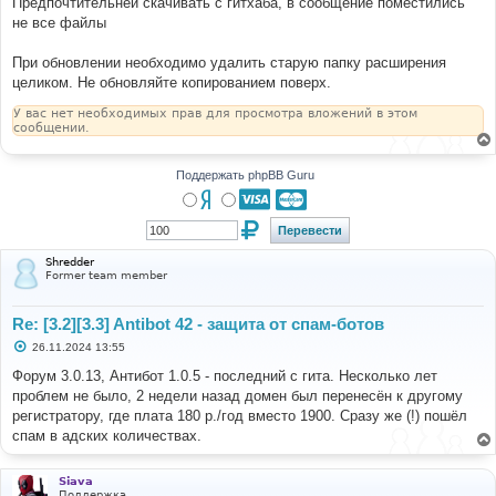
Предпочтительней скачивать с гитхаба, в сообщение поместились
не все файлы
При обновлении необходимо удалить старую папку расширения
целиком. Не обновляйте копированием поверх.
У вас нет необходимых прав для просмотра вложений в этом
сообщении.
Поддержать phpBB Guru
Shredder
Former team member
Re: [3.2][3.3] Antibot 42 - защита от спам-ботов
С
26.11.2024 13:55
о
о
Форум 3.0.13, Антибот 1.0.5 - последний с гита. Несколько лет
б
проблем не было, 2 недели назад домен был перенесён к другому
щ
е
регистратору, где плата 180 р./год вместо 1900. Сразу же (!) пошёл
н
спам в адских количествах.
и
е
Siava
Поддержка