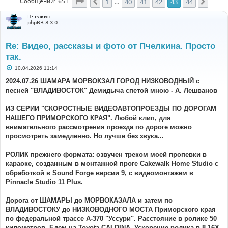
Страница
43
из
44
1
40
41
42
43
44
Пред.
След.
Сообщений: 651
…
Пчелкин
phpBB 3.3.0
Re: Видео, рассказы и фото от Пчелкина. Просто
так.
С
10.04.2026 11:14
о
о
2024.07.26 ШАМАРА МОРВОКЗАЛ ГОРОД НИЗКОВОДНЫЙ с
б
песней "ВЛАДИВОСТОК" Демидыча спетой мною - А. Лешванов
щ
е
н
ИЗ СЕРИИ "СКОРОСТНЫЕ ВИДЕОАВТОПРОЕЗДЫ ПО ДОРОГАМ
и
е
НАШЕГО ПРИМОРСКОГО КРАЯ". Любой клип, для
внимательного рассмотрения проезда по дороге можно
просмотреть замедленно. Но лучше без звука...
РОЛИК прежнего формата: озвучен треком моей пропевки в
караоке, созданным в монтажной проге Cakewalk Home Studio с
обработкой в Sound Forge версии 9, с видеомонтажем в
Pinnacle Studio 11 Plus.
Дорога от ШАМАРЫ до МОРВОКАЗАЛА и затем по
ВЛАДИВОСТОКУ до НИЗКОВОДНОГО МОСТА Приморского края
по федеральной трассе А-370 "Уссури". Расстояние в ролике 50
километров. Едем на Toyota CALDINA. Ускорение ролика в 8-16Х.