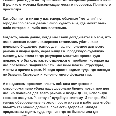
В ролике отмечены близлежащие места и повороты. Приятного
просмотра.
Как обычно - в жизни у нас теперь обычные "мотания" по
городам "по своим делам" либо куда-то ещё, где может быть
либо интересно, либо познавательно.
Когда-то, очень давно, когда мы стали догадываться о том, что
наша местная власть намеренно готовилась убить наше
довольно бюджетнотратное для нас, но полезное для всего
района и людей дело, через нашу т.н. продажную судебную
систему, мы стали тогда регулярно мотаться просто куда
попало, что бы хоть как-то отвлечься от проблем, которые на
нас постоянно "надвигали" т.н. местные власти, структуры,
менты и прочие мрази. Иногда просто ездили туда, где никогда
не бывали. Смотрели и конечно много фоткали там.
А в недавнем прошлом власть всё таки намеренно и
хитронормативно убила наше довольно бюджетнотратное для
нас, но полезное для всего района и людей ДЕЛО, используя
конечно нашу т.н. "честную" судебную систему. И теперь МЫ
теперь обворованные не хило просто живём и работаем чтобы
выжить как можно дольше, пока есть здоровье. Иногда
продолжаем ездить туда, где никогда не бывали или где