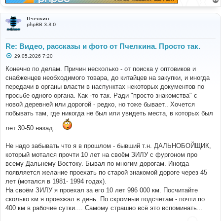
е
Пчелкин
phpBB 3.3.0
Re: Видео, рассказы и фото от Пчелкина. Просто так.
С
29.05.2026 7:20
о
о
Конечно по делам. Причин несколько - от поиска у оптовиков и
б
снабженцев необходимого товара, до китайцев на закупки, и иногда
щ
е
передачи в органы власти в наспунктах некоторых документов по
н
просьбе одного органа. Как -то так. Ради "просто знакомства" с
и
е
новой деревней или дорогой - редко, но тоже бывает.. Хочется
побывать там, где никогда не был или увидеть места, в которых был
лет 30-50 назад..
Не надо забывать что я в прошлом - бывший т.н. ДАЛЬНОБОЙЩИК,
который мотался прочти 10 лет на своём ЗИЛУ с фургоном про
всему Дальнему Востоку. Бывал по многим дорогам. Иногда
появляется желание проехать по старой знакомой дороге через 45
лет (мотался в 1981- 1994 годах).
На своём ЗИЛУ я проехал за его 10 лет 996 000 км. Посчитайте
сколько км я проезжал в день. По скромныи подсчетам - почти по
400 км в рабочие сутки.... Самому страшно всё это вспоминать...