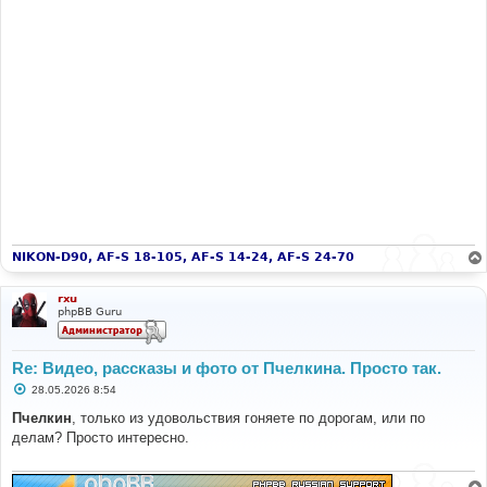
NIKON-D90, AF-S 18-105, AF-S 14-24, AF-S 24-70
rxu
phpBB Guru
Re: Видео, рассказы и фото от Пчелкина. Просто так.
С
28.05.2026 8:54
о
о
Пчелкин
, только из удовольствия гоняете по дорогам, или по
б
делам? Просто интересно.
щ
е
н
и