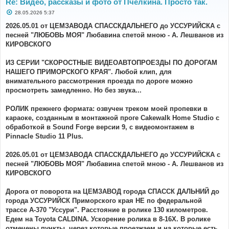
Re: Видео, рассказы и фото от Пчелкина. Просто так.
С
28.05.2026 5:37
о
о
2026.05.01 от ЦЕМЗАВОДА СПАССКДАЛЬНЕГО до УССУРИЙСКА с
б
песней "ЛЮБОВЬ МОЯ" Любавина спетой мною - А. Лешванов из
щ
е
КИРОВСКОГО
н
и
е
ИЗ СЕРИИ "СКОРОСТНЫЕ ВИДЕОАВТОПРОЕЗДЫ ПО ДОРОГАМ
НАШЕГО ПРИМОРСКОГО КРАЯ". Любой клип, для
внимательного рассмотрения проезда по дороге можно
просмотреть замедленно. Но без звука...
РОЛИК прежнего формата: озвучен треком моей пропевки в
караоке, созданным в монтажной проге Cakewalk Home Studio с
обработкой в Sound Forge версии 9, с видеомонтажем в
Pinnacle Studio 11 Plus.
2026.05.01 от ЦЕМЗАВОДА СПАССКДАЛЬНЕГО до УССУРИЙСКА с
песней "ЛЮБОВЬ МОЯ" Любавина спетой мною - А. Лешванов из
КИРОВСКОГО
Дорога от поворота на ЦЕМЗАВОД города СПАССК ДАЛЬНИЙ до
города УССУРИЙСК Приморского края НЕ по федеральной
трассе А-370 "Уссури". Расстояние в ролике 130 километров.
Едем на Toyota CALDINA. Ускорение ролика в 8-16Х. В ролике
отмечены пункты, через которые проезжаем и на которые есть