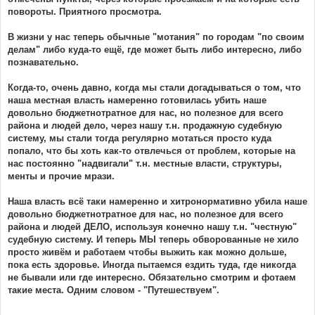
повороты. Приятного просмотра.
В жизни у нас теперь обычные "мотания" по городам "по своим
делам" либо куда-то ещё, где может быть либо интересно, либо
познавательно.
Когда-то, очень давно, когда мы стали догадываться о том, что
наша местная власть намеренно готовилась убить наше
довольно бюджетнотратное для нас, но полезное для всего
района и людей дело, через нашу т.н. продажную судебную
систему, мы стали тогда регулярно мотаться просто куда
попало, что бы хоть как-то отвлечься от проблем, которые на
нас постоянно "надвигали" т.н. местные власти, структуры,
менты и прочие мрази.
Наша власть всё таки намеренно и хитронормативно убила наше
довольно бюджетнотратное для нас, но полезное для всего
района и людей ДЕЛО, используя конечно нашу т.н. "честную"
судебную систему. И теперь МЫ теперь обворованные не хило
просто живём и работаем чтобы выжить как можно дольше,
пока есть здоровье. Иногда пытаемся ездить туда, где никогда
не бывали или где интересно. Обязательно смотрим и фотаем
такие места. Одним словом - "Путешествуем".