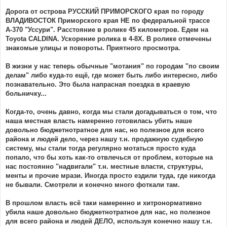
Дорога от острова РУССКИЙ ПРИМОРСКОГО края по городу
ВЛАДИВОСТОК Приморского края НЕ по федеральной трассе
А-370 "Уссури". Расстояние в ролике 45 километров. Едем на
Toyota CALDINA. Ускорение ролика в 4-8Х. В ролике отмечены
знакомые улицы и повороты. Приятного просмотра.
В жизни у нас теперь обычные "мотания" по городам "по своим
делам" либо куда-то ещё, где может быть либо интересно, либо
познавательно. Это была напрасная поездка в краевую
больничку...
Когда-то, очень давно, когда мы стали догадываться о том, что
наша местная власть намеренно готовилась убить наше
довольно бюджетнотратное для нас, но полезное для всего
района и людей дело, через нашу т.н. продажную судебную
систему, мы стали тогда регулярно мотаться просто куда
попало, что бы хоть как-то отвлечься от проблем, которые на
нас постоянно "надвигали" т.н. местные власти, структуры,
менты и прочие мрази. Иногда просто ездили туда, где никогда
не бывали. Смотрели и конечно много фоткали там.
В прошлом власть всё таки намеренно и хитронормативно
убила наше довольно бюджетнотратное для нас, но полезное
для всего района и людей ДЕЛО, используя конечно нашу т.н.