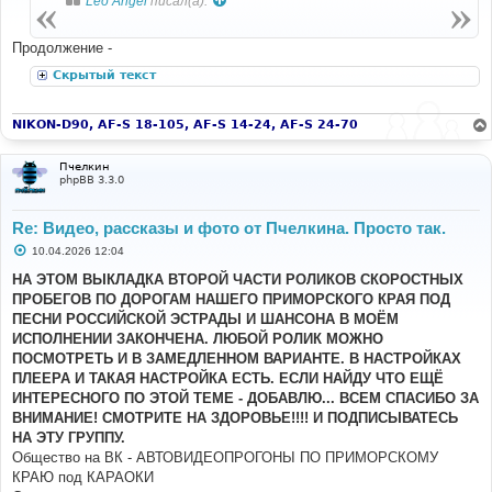
Leo Angel
писал(а):
щ
е
н
Продолжение -
и
е
Скрытый текст
NIKON-D90, AF-S 18-105, AF-S 14-24, AF-S 24-70
Пчелкин
phpBB 3.3.0
Re: Видео, рассказы и фото от Пчелкина. Просто так.
С
10.04.2026 12:04
о
о
НА ЭТОМ ВЫКЛАДКА ВТОРОЙ ЧАСТИ РОЛИКОВ СКОРОСТНЫХ
б
ПРОБЕГОВ ПО ДОРОГАМ НАШЕГО ПРИМОРСКОГО КРАЯ ПОД
щ
е
ПЕСНИ РОССИЙСКОЙ ЭСТРАДЫ И ШАНСОНА В МОЁМ
н
ИСПОЛНЕНИИ ЗАКОНЧЕНА. ЛЮБОЙ РОЛИК МОЖНО
и
е
ПОСМОТРЕТЬ И В ЗАМЕДЛЕННОМ ВАРИАНТЕ. В НАСТРОЙКАХ
ПЛЕЕРА И ТАКАЯ НАСТРОЙКА ЕСТЬ. ЕСЛИ НАЙДУ ЧТО ЕЩЁ
ИНТЕРЕСНОГО ПО ЭТОЙ ТЕМЕ - ДОБАВЛЮ... ВСЕМ СПАСИБО ЗА
ВНИМАНИЕ! СМОТРИТЕ НА ЗДОРОВЬЕ!!!! И ПОДПИСЫВАТЕСЬ
НА ЭТУ ГРУППУ.
Общество на ВК - АВТОВИДЕОПРОГОНЫ ПО ПРИМОРСКОМУ
КРАЮ под КАРАОКИ