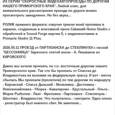
е
ИЗ СЕРИИ "СКОРОСТНЫЕ ВИДЕОАВТОПРОЕЗДЫ ПО ДОРОГАМ
НАШЕГО ПРИМОРСКОГО КРАЯ". Любой клип, для
внимательного рассмотрения проезда по дороге можно
просмотреть замедленно. Но без звука...
РОЛИК прежнего формата: озвучен треком моей пропевки в
караоке, созданным в монтажной проге Cakewalk Home Studio с
обработкой в Sound Forge версии 9, с видеомонтажем в
Pinnacle Studio 11 Plus.
2026.05.11 ПРОЕЗД от ПАРТИЗАНСКА до СТЕКЛЯНУХИ с песней
"БЕССОННИЦА" Заречного спетой мною - А. Лешванов из
КИРОВСКОГО
Давно мы хотели проехать по т.н. восточным дорогам нашего
Приморскогол края. Так что бы проехать от Спасска до
Владивостока не выезжая на федеральную трассу. И вот - мечта
сбылась Мы проехали (пролетели) по тем дорогам по маршруту
- Кировский - Спасск Дальний - Яковлевка - Достоевка -
Новомихайловка - Уборка - Кавалерово - Хрустальный - Ольга -
Моряк Рыболов - Лазо - Фроловка - Партизанск - Стеклянуха -
Шкотово - Владивосток. Что получилось - смотрите. Одно плохо
- регистратор был немного сбит. Не заметили...