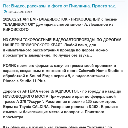
Re: Видео, рассказы и фото от Пчелкина. Просто так.
С
10.04.2026 11:15
о
о
2026.02.21 АРТЁМ - ВЛАДИВОСТОК - НИЗКОВОДНЫЙ с песней
б
"ВЛАДИВОСТОК" Демидыча спетой мною - А. Лешванов из
щ
е
КИРОВСКОГО
н
и
е
ИЗ СЕРИИ "СКОРОСТНЫЕ ВИДЕОАВТОПРОЕЗДЫ ПО ДОРОГАМ
НАШЕГО ПРИМОРСКОГО КРАЯ". Любой клип, для
внимательного рассмотрения проезда по дороге можно
просмотреть замедленно. Но лучше без звука...
РОЛИК прежнего формата: озвучен треком моей пропевки в
караоке, созданным в монтажной проге Cakewalk Home Studio с
обработкой в Sound Forge версии 9, с видеомонтажем в
Pinnacle Studio 11 Plus.
Дорога от АРТЁМА через ВЛАДИВОСТОК - по городу и назад до
НИЗКОВОДНОГО МОСТА Приморского края по федеральной
трассе А-370 "Уссури". Расстояние в ролике 135 километров.
Едем на Toyota CALDINA. Ускорение ролика в 8-16Х. В ролике
отмечены близлежащие места и повороты. Приятного
просмотра.
Как обычно - в жизни у нас теперь обычные "мотания" по