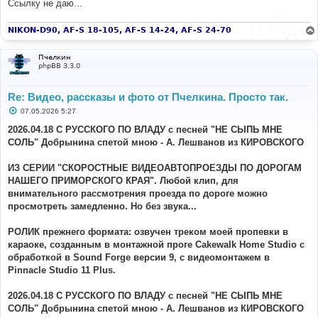
Ссылку не даю...
NIKON-D90, AF-S 18-105, AF-S 14-24, AF-S 24-70
Пчелкин
phpBB 3.3.0
Re: Видео, рассказы и фото от Пчелкина. Просто так.
С
07.05.2026 5:27
о
о
2026.04.18 С РУССКОГО ПО ВЛАДУ с песней "НЕ СЫПЬ МНЕ
б
СОЛЬ" Добрынина спетой мною - А. Лешванов из КИРОВСКОГО
щ
е
н
ИЗ СЕРИИ "СКОРОСТНЫЕ ВИДЕОАВТОПРОЕЗДЫ ПО ДОРОГАМ
и
е
НАШЕГО ПРИМОРСКОГО КРАЯ". Любой клип, для
внимательного рассмотрения проезда по дороге можно
просмотреть замедленно. Но без звука...
РОЛИК прежнего формата: озвучен треком моей пропевки в
караоке, созданным в монтажной проге Cakewalk Home Studio с
обработкой в Sound Forge версии 9, с видеомонтажем в
Pinnacle Studio 11 Plus.
2026.04.18 С РУССКОГО ПО ВЛАДУ с песней "НЕ СЫПЬ МНЕ
СОЛЬ" Добрынина спетой мною - А. Лешванов из КИРОВСКОГО