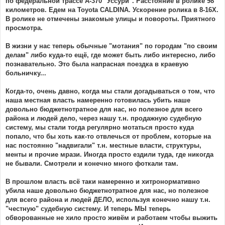
по федеральной трассе А-370 "Уссури". Расстояние в ролике 98
километров. Едем на Toyota CALDINA. Ускорение ролика в 8-16Х.
В ролике не отмечены знакомые улицы и повороты. Приятного
просмотра.
В жизни у нас теперь обычные "мотания" по городам "по своим
делам" либо куда-то ещё, где может быть либо интересно, либо
познавательно. Это была напрасная поездка в краевую
больничку...
Когда-то, очень давно, когда мы стали догадываться о том, что
наша местная власть намеренно готовилась убить наше
довольно бюджетнотратное для нас, но полезное для всего
района и людей дело, через нашу т.н. продажную судебную
систему, мы стали тогда регулярно мотаться просто куда
попало, что бы хоть как-то отвлечься от проблем, которые на
нас постоянно "надвигали" т.н. местные власти, структуры,
менты и прочие мрази. Иногда просто ездили туда, где никогда
не бывали. Смотрели и конечно много фоткали там.
В прошлом власть всё таки намеренно и хитронормативно
убила наше довольно бюджетнотратное для нас, но полезное
для всего района и людей ДЕЛО, используя конечно нашу т.н.
"честную" судебную систему. И теперь МЫ теперь
обворованные не хило просто живём и работаем чтобы выжить