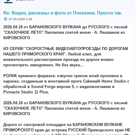
Re: Видео, рассказы и фото от Пчелкина. Просто так.
С
07.05.2026 5:28
о
о
2026.04.18 от БАРАНОВСКОГО ВУЛКАНА до РУССКОГО с песней
б
"СКАЗОЧНОЕ ЛЕТО" Пахомова спетой мною - А. Лешванов из
щ
е
КИРОВСКОГО
н
и
е
ИЗ СЕРИИ "СКОРОСТНЫЕ ВИДЕОАВТОПРОЕЗДЫ ПО ДОРОГАМ
НАШЕГО ПРИМОРСКОГО КРАЯ". Любой клип, для
внимательного рассмотрения проезда по дороге можно
просмотреть замедленно. Но без звука...
РОЛИК прежнего формата: озвучен треком моей пропевки в
караоке, созданным в монтажной проге Cakewalk Home Studio с
обработкой в Sound Forge версии 9, с видеомонтажем в
Pinnacle Studio 11 Plus.
2026.04.18 от БАРАНОВСКОГО ВУЛКАНА до РУССКОГО с песней
"СКАЗОЧНОЕ ЛЕТО" Пахомова спетой мною - А. Лешванов из
КИРОВСКОГО
Дорога от смотровой площадки на БАРАНОВСКОМ ВУЛКАНЕ
ПРИМОРСКОГО края до острова РУССКИЙ Приморского края НЕ