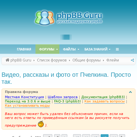
ГЛАВНАЯ
ФОРУМЫ
ФАЙЛЫ
БАЗА ЗНАНИЙ
phpBB Guru
Список форумов
Общие форумы
Флейм
Видео, рассказы и фото от Пчелкина. Просто
так.
Правила форума
Местная Конституция
|
Шаблон запроса
|
Документация (phpBB3)
|
Переход на 3.0.6 и выше
|
FAQ-3 (phpbb3)
|
Как задавать вопросы
|
Как устанавливать моды
Ваш вопрос может быть удален без объяснения причин, если на
него есть ответы по приведённым ссылкам (а вы рискуете получить
предупреждение
).