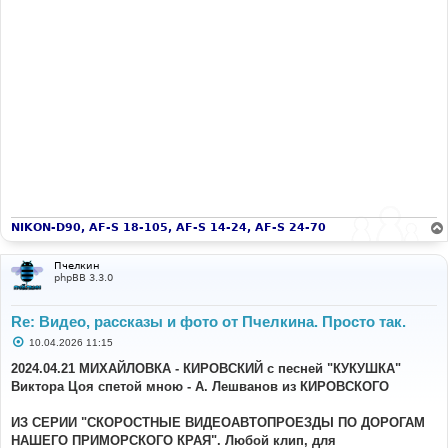
NIKON-D90, AF-S 18-105, AF-S 14-24, AF-S 24-70
Пчелкин
phpBB 3.3.0
Re: Видео, рассказы и фото от Пчелкина. Просто так.
С
10.04.2026 11:15
о
о
2024.04.21 МИХАЙЛОВКА - КИРОВСКИЙ с песней "КУКУШКА"
б
Виктора Цоя спетой мною - А. Лешванов из КИРОВСКОГО
щ
е
н
ИЗ СЕРИИ "СКОРОСТНЫЕ ВИДЕОАВТОПРОЕЗДЫ ПО ДОРОГАМ
и
е
НАШЕГО ПРИМОРСКОГО КРАЯ". Любой клип, для