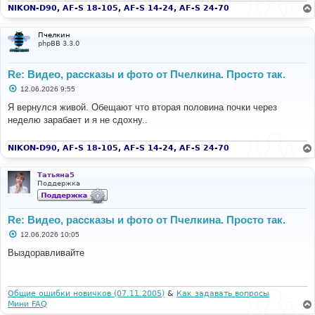
NIKON-D90, AF-S 18-105, AF-S 14-24, AF-S 24-70
Пчелкин
phpBB 3.3.0
Re: Видео, рассказы и фото от Пчелкина. Просто так.
С
12.06.2026 9:55
о
о
Я вернулся живой. Обещают что вторая половина почки через
б
неделю зарабает и я не сдохну..
щ
е
н
и
NIKON-D90, AF-S 18-105, AF-S 14-24, AF-S 24-70
е
Татьяна5
Поддержка
Re: Видео, рассказы и фото от Пчелкина. Просто так.
С
12.06.2026 10:05
о
о
Выздоравливайте
б
щ
е
н
и
Общие ошибки новичков (07.11.2005)
&
Как задавать вопросы
е
Мини FAQ