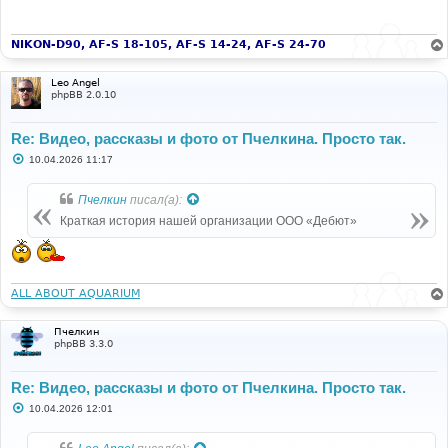
NIKON-D90, AF-S 18-105, AF-S 14-24, AF-S 24-70
Leo Angel
phpBB 2.0.10
Re: Видео, рассказы и фото от Пчелкина. Просто так.
С
10.04.2026 11:17
о
о
б
Пчелкин
писал(а):
щ
е
Краткая история нашей организации ООО «Дебют»
н
и
е
ALL ABOUT AQUARIUM
Пчелкин
phpBB 3.3.0
Re: Видео, рассказы и фото от Пчелкина. Просто так.
С
10.04.2026 12:01
о
о
б