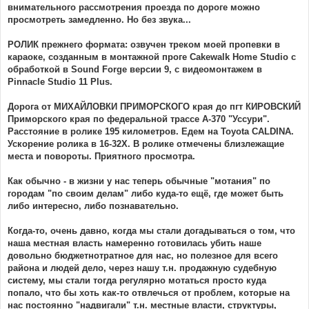
внимательного рассмотрения проезда по дороге можно
просмотреть замедленно. Но без звука...
РОЛИК прежнего формата: озвучен треком моей пропевки в
караоке, созданным в монтажной проге Cakewalk Home Studio с
обработкой в Sound Forge версии 9, с видеомонтажем в
Pinnacle Studio 11 Plus.
Дорога от МИХАЙЛОВКИ ПРИМОРСКОГО края до пгт КИРОВСКИЙ
Приморского края по федеральной трассе А-370 "Уссури".
Расстояние в ролике 195 километров. Едем на Toyota CALDINA.
Ускорение ролика в 16-32Х. В ролике отмечены близлежащие
места и повороты. Приятного просмотра.
Как обычно - в жизни у нас теперь обычные "мотания" по
городам "по своим делам" либо куда-то ещё, где может быть
либо интересно, либо познавательно.
Когда-то, очень давно, когда мы стали догадываться о том, что
наша местная власть намеренно готовилась убить наше
довольно бюджетнотратное для нас, но полезное для всего
района и людей дело, через нашу т.н. продажную судебную
систему, мы стали тогда регулярно мотаться просто куда
попало, что бы хоть как-то отвлечься от проблем, которые на
нас постоянно "надвигали" т.н. местные власти, структуры,