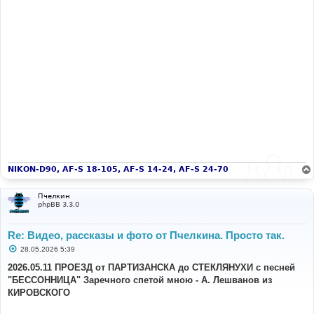
NIKON-D90, AF-S 18-105, AF-S 14-24, AF-S 24-70
Пчелкин
phpBB 3.3.0
Re: Видео, рассказы и фото от Пчелкина. Просто так.
С
28.05.2026 5:39
о
о
2026.05.11 ПРОЕЗД от ПАРТИЗАНСКА до СТЕКЛЯНУХИ с песней
б
"БЕССОННИЦА" Заречного спетой мною - А. Лешванов из
щ
е
КИРОВСКОГО
н
и