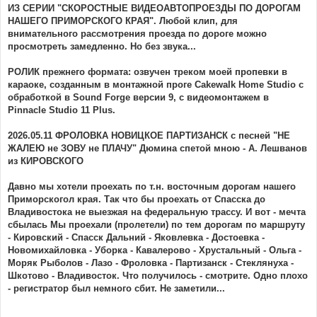
е
ИЗ СЕРИИ "СКОРОСТНЫЕ ВИДЕОАВТОПРОЕЗДЫ ПО ДОРОГАМ
НАШЕГО ПРИМОРСКОГО КРАЯ". Любой клип, для
внимательного рассмотрения проезда по дороге можно
просмотреть замедленно. Но без звука...
РОЛИК прежнего формата: озвучен треком моей пропевки в
караоке, созданным в монтажной проге Cakewalk Home Studio с
обработкой в Sound Forge версии 9, с видеомонтажем в
Pinnacle Studio 11 Plus.
2026.05.11 ФРОЛОВКА НОВИЦКОЕ ПАРТИЗАНСК с песней "НЕ
ЖАЛЕЮ не ЗОВУ не ПЛАЧУ" Дюмина спетой мною - А. Лешванов
из КИРОВСКОГО
Давно мы хотели проехать по т.н. восточным дорогам нашего
Приморскогол края. Так что бы проехать от Спасска до
Владивостока не выезжая на федеральную трассу. И вот - мечта
сбылась Мы проехали (пролетели) по тем дорогам по маршруту
- Кировский - Спасск Дальний - Яковлевка - Достоевка -
Новомихайловка - Уборка - Кавалерово - Хрустальный - Ольга -
Моряк Рыболов - Лазо - Фроловка - Партизанск - Стеклянуха -
Шкотово - Владивосток. Что получилось - смотрите. Одно плохо
- регистратор был немного сбит. Не заметили...