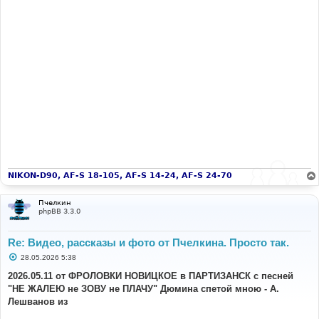
NIKON-D90, AF-S 18-105, AF-S 14-24, AF-S 24-70
Пчелкин
phpBB 3.3.0
Re: Видео, рассказы и фото от Пчелкина. Просто так.
С
28.05.2026 5:38
о
о
2026.05.11 от ФРОЛОВКИ НОВИЦКОЕ в ПАРТИЗАНСК с песней
б
"НЕ ЖАЛЕЮ не ЗОВУ не ПЛАЧУ" Дюмина спетой мною - А.
щ
е
Лешванов из
н
и