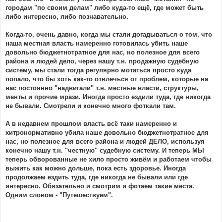
городам "по своим делам" либо куда-то ещё, где может быть
либо интересно, либо познавательно.
Когда-то, очень давно, когда мы стали догадываться о том, что
наша местная власть намеренно готовилась убить наше
довольно бюджетнотратное для нас, но полезное для всего
района и людей дело, через нашу т.н. продажную судебную
систему, мы стали тогда регулярно мотаться просто куда
попало, что бы хоть как-то отвлечься от проблем, которые на
нас постоянно "надвигали" т.н. местные власти, структуры,
менты и прочие мрази. Иногда просто ездили туда, где никогда
не бывали. Смотрели и конечно много фоткали там.
А в недавнем прошлом власть всё таки намеренно и
хитронормативно убила наше довольно бюджетнотратное для
нас, но полезное для всего района и людей ДЕЛО, используя
конечно нашу т.н. "честную" судебную систему. И теперь МЫ
теперь обворованные не хило просто живём и работаем чтобы
выжить как можно дольше, пока есть здоровье. Иногда
продолжаем ездить туда, где никогда не бывали или где
интересно. Обязательно и смотрим и фотаем такие места.
Одним словом - "Путешествуем".