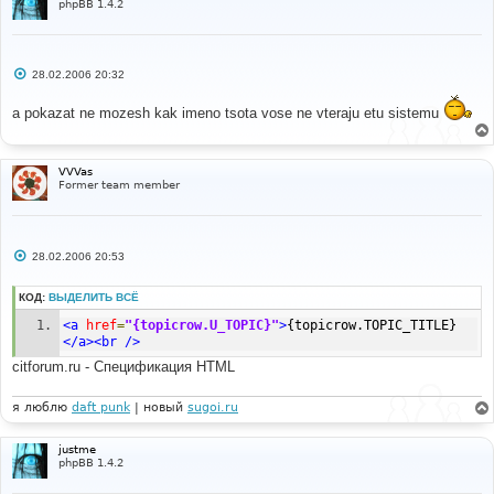
phpBB 1.4.2
-----------------
#
<
a href
=
"{topicrow.U_LAST_POST}"
><
img src
=
"
{topicrow.BOARD_PATH}/templates/subSilver/images/icon
_latest_reply.gif"
 alt
=
""
></
a
>
С
28.02.2006 20:32
о
о
a pokazat ne mozesh kak imeno tsota vose ne vteraju etu sistemu
б
щ
е
н
и
VVVas
е
Former team member
С
28.02.2006 20:53
о
о
б
КОД:
ВЫДЕЛИТЬ ВСЁ
щ
е
<a
href
=
"{topicrow.U_TOPIC}"
>
{topicrow.TOPIC_TITLE}
н
</a><br
/>
и
е
citforum.ru - Спецификация HTML
я люблю
daft punk
| новый
sugoi.ru
justme
phpBB 1.4.2