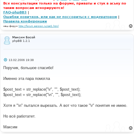
Все консультации только на форуме, приваты и стук в аську по
таким вопросам игнорируются!
FAQ-phpBB3
|
Ошибки новичков, или как не поссориться с модератором
|
Правила конференции
наш форум
http://forum.aeroion.ru/cat1.html
Максим Босой
phpBB 1.2.1
С
13.02.2006 19:38
о
о
Поручик, большое спасибо!
б
щ
е
Именно эта пара помогла
н
и
е
$post_text = str_replace("\r", "", $post_text);
$post_text = str_replace("\n", "", $post_text);
Хотя я "\n" пытался вырезать. А вот что такое "\r" понятия не имею.
Но всё работатет.
Максим