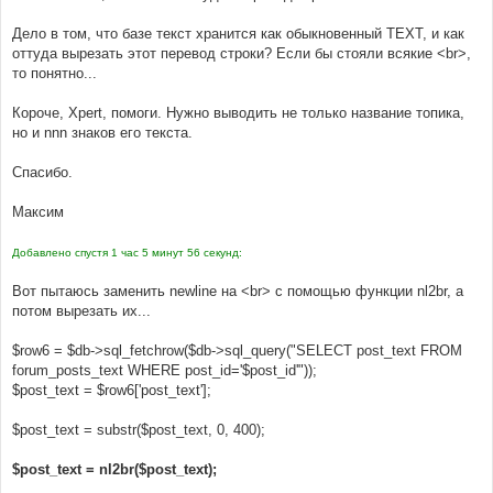
Дело в том, что базе текст хранится как обыкновенный TEXT, и как
оттуда вырезать этот перевод строки? Если бы стояли всякие <br>,
то понятно...
Короче, Xpert, помоги. Нужно выводить не только название топика,
но и nnn знаков его текста.
Спасибо.
Максим
Добавлено спустя 1 час 5 минут 56 секунд:
Вот пытаюсь заменить newline на <br> с помощью функции nl2br, а
потом вырезать их...
$row6 = $db->sql_fetchrow($db->sql_query("SELECT post_text FROM
forum_posts_text WHERE post_id='$post_id'"));
$post_text = $row6['post_text'];
$post_text = substr($post_text, 0, 400);
$post_text = nl2br($post_text);