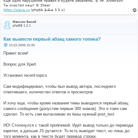
Еще одно нарушение правил и будете забанены. © Mr. Anderson
Ты очистил кеш? © Sheer
https://siava.ru
(phpbb
2.0.x
3.5.x)
Максим Босой
phpBB 1.2.1
Как вывести первый абзац самого топика?
С
13.02.2006 10:35
о
о
Привет всем!
б
щ
е
Вопрос для Xpert.
н
и
е
Установил recent-topics
Сам модифицировал, чтобы был вывод автора, последнего
ответившего, количество ответов и просмотров.
И хочу еще, чтобы кроме названия темы выводился первый абзац
самого сообщения (допустим первые 300 знаков). Это я тоже сам
сделал. То есть сам вытаскиваю из базы нужный post_text.
НО! Столкнулся с такой проблемой. Идёт вывод только до перевода
каретки, а дальше JS ругается. То есть выводит текст, но лишь до
того момента, как в тексте будет перевод строки.