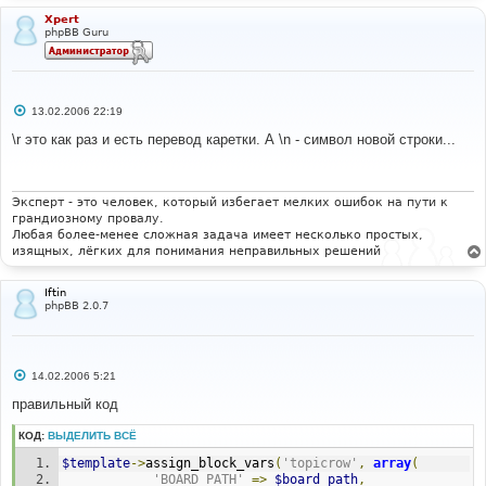
Xpert
phpBB Guru
С
13.02.2006 22:19
о
о
\r это как раз и есть перевод каретки. А \n - символ новой строки...
б
щ
е
н
и
Эксперт - это человек, который избегает мелких ошибок на пути к
е
грандиозному провалу.
Любая более-менее сложная задача имеет несколько простых,
изящных, лёгких для понимания неправильных решений
Iftin
phpBB 2.0.7
С
14.02.2006 5:21
о
о
правильный код
б
щ
КОД:
ВЫДЕЛИТЬ ВСЁ
е
н
$template
->
assign_block_vars
(
'topicrow'
,
array
(
и
е
'BOARD_PATH'
=>
$board_path
,