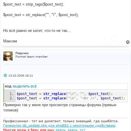
$post_text = strip_tags($post_text);
$post_text = str_replace("'", "\'", $post_text);
Но всё равно не катит, что-то не так...
Максим
Поручик
Former team member
С
13.02.2006 18:11
о
о
б
КОД:
ВЫДЕЛИТЬ ВСЁ
щ
е
$post_text
=
str_replace
(
"\r"
,
""
,
$post_text
);
н
$post_text
=
str_replace
(
"\n"
,
"<br />"
,
$post_text
);
и
е
Примерно так у меня при просмотре страницы форума (превью
топиков)
Профессионал - тот же дилетант, только знающий, где ошибётся.
Генератор db_update.php для phpBB2 с некоторыми удобствами
.
Многие моды я беру или ищу
здесь
,
здесь
,
тут