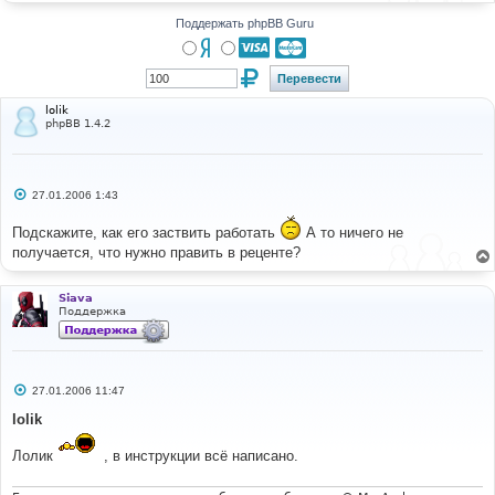
н
и
Поддержать phpBB Guru
е
lolik
phpBB 1.4.2
С
27.01.2006 1:43
о
о
Подскажите, как его заствить работать
А то ничего не
б
щ
получается, что нужно править в реценте?
е
н
и
Siava
е
Поддержка
С
27.01.2006 11:47
о
о
lolik
б
щ
Лолик
, в инструкции всё написано.
е
н
и
е