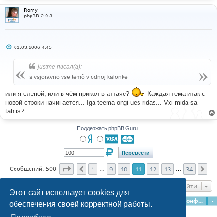
Romy
phpBB 2.0.3
С
01.03.2006 4:45
о
о
б
justme писал(а):
щ
е
a vsjoravno vse temõ v odnoj kalonke
н
и
е
или я слепой, или в чём прикол в аттаче?
Каждая тема итак с
новой строки начинается... Iga teema ongi ues ridas... Vxi mida sa
tahtis?..
Поддержать phpBB Guru
Страница
11
из
34
1
9
10
11
12
13
34
Пред.
Сл
Сообщений: 500
…
…
Перейти
Этот сайт использует cookies для
Главная
Форумы
Наша команда
О команде
Конфиденциальность
обеспечения своей корректной работы.