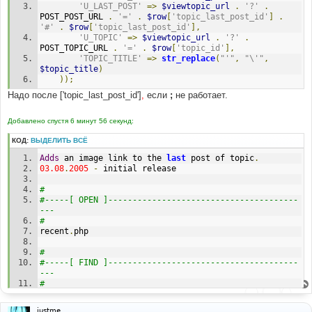
'U_LAST_POST'
=>
$viewtopic_url
.
'?'
.
POST_POST_URL 
.
'='
.
$row
[
'topic_last_post_id'
]
.
'#'
.
$row
[
'topic_last_post_id'
],
'U_TOPIC'
=>
$viewtopic_url
.
'?'
.
POST_TOPIC_URL 
.
'='
.
$row
[
'topic_id'
],
'TOPIC_TITLE'
=>
str_replace
(
"'"
,
"\'"
,
$topic_title
)
));
Надо после ['topic_last_post_id']
,
если
;
не работает.
Добавлено спустя 6 минут 56 секунд:
КОД:
ВЫДЕЛИТЬ ВСЁ
Adds
 an image link to the 
last
 post of topic
.
03.08
.
2005
-
 initial release
#
#-----[ OPEN ]---------------------------------------
---
#
recent
.
php
#
#-----[ FIND ]---------------------------------------
---
#
$template
->
assign_block_vars
(
'topicrow'
,
array
(
justme