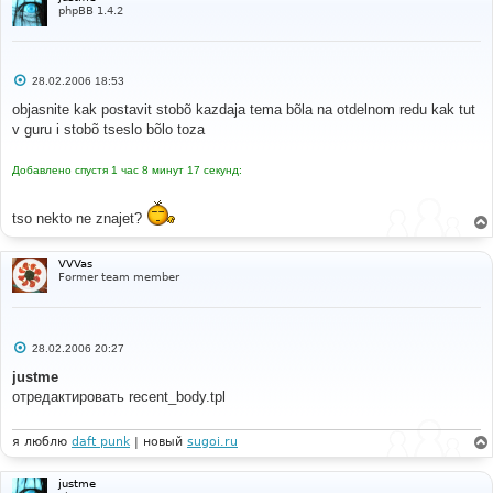
#
phpBB 1.4.2
#-----[ AFTER, ADD ]---------------------------------
---------
#
'BOARD_PATH'
=>
$board_path
,
С
28.02.2006 18:53
'U_LAST_POST'
=>
$viewtopic_url
.
'?'
.
о
POST_POST_URL 
.
'='
.
$row
[
'topic_last_post_id'
]
.
о
objasnite kak postavit stobõ kazdaja tema bõla na otdelnom redu kak tut
'#'
.
$row
[
'topic_last_post_id'
],
б
v guru i stobõ tseslo bõlo toza
щ
е
#
н
#-----[ OPEN ]---------------------------------------
Добавлено спустя 1 час 8 минут 17 секунд:
и
---
е
#
tso nekto ne znajet?
templates
/
subSilver
/
recent_body
.
tpl
#
VVVas
#-----[ FIND ]---------------------------------------
Former team member
---
#
document
.
writeln
(
'<a href="{topicrow.U_TOPIC}">
{topicrow.TOPIC_TITLE}</a><br />\n'
);
С
28.02.2006 20:27
о
#
о
justme
#-----[ IN-LINE FIND ]-------------------------------
б
отредактировать recent_body.tpl
щ
-----------
е
#
н
</
a
>
и
я люблю
daft punk
| новый
sugoi.ru
е
#
#-----[ IN-LINE AFTER, ADD ]-------------------------
justme