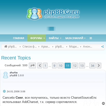
ГЛАВНАЯ
ФОРУМЫ
ФАЙЛЫ
БАЗА ЗНАНИЙ
phpBB Guru
Список форумов
Архивные форумы
phpBB 2.0.x (архив)
Модификация phpBB 2.0.x
Анонсы и поддержка модов для phpBB 2.0.x
Recent Topics
Страница
11
из
34
1
9
10
11
12
13
34
Пред.
Сл
Сообщений: 500
…
…
shurka
phpBB 1.0.0
С
24.01.2006 3:06
о
о
Сапсибо
Cwer
, все получилось, только всесто CharsetSourceEnc
б
использовал AddCharset, т.к. сервер соротивлялся.
щ
е