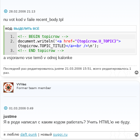
С
28.02.2006 21:13
о
о
nu vot kod v faile recent_body.tpl
б
щ
КОД:
ВЫДЕЛИТЬ ВСЁ
е
н
<!-- BEGIN topicrow -->
и
е
document.writeln('
<a
href
=
"{topicrow.U_TOPIC}"
>
{topicrow.TOPIC_TITLE}
</a><br
/>
\n');
<!-- END topicrow -->
a vsjoravno vse temõ v odnoj kalonke
Последний раз редактировалось
justme
21.03.2006 15:51, всего редактировалось 1
раз.
VVVas
Former team member
С
01.03.2006 0:49
о
о
justme
б
Я в роде написал с каким кодом работать? Учить HTML'ю не буду.
щ
е
н
и
я люблю
daft punk
| новый
sugoi.ru
е