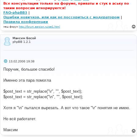
Все консультации только на форуме, приваты и стук в аську по
таким вопросам игнорируются!
FAQ-phpBB3
|
Ошибки новичков, или как не поссориться с модератором
|
Правила конференции
наш форум
http://forum.aeroion.ru/cat1.html
Максим Босой
phpBB 1.2.1
С
13.02.2006 19:38
о
о
Поручик, большое спасибо!
б
щ
е
Именно эта пара помогла
н
и
е
$post_text = str_replace("\r", "", $post_text);
$post_text = str_replace("\n", "", $post_text);
Хотя я "\n" пытался вырезать. А вот что такое "\r" понятия не имею.
Но всё работатет.
Максим