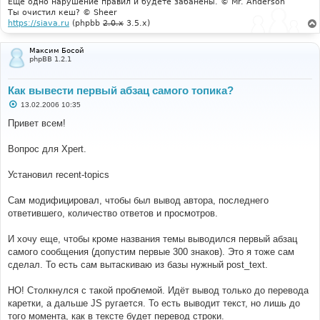
Еще одно нарушение правил и будете забанены. © Mr. Anderson
Ты очистил кеш? © Sheer
https://siava.ru
(phpbb
2.0.x
3.5.x)
Максим Босой
phpBB 1.2.1
Как вывести первый абзац самого топика?
С
13.02.2006 10:35
о
о
Привет всем!
б
щ
е
Вопрос для Xpert.
н
и
е
Установил recent-topics
Сам модифицировал, чтобы был вывод автора, последнего
ответившего, количество ответов и просмотров.
И хочу еще, чтобы кроме названия темы выводился первый абзац
самого сообщения (допустим первые 300 знаков). Это я тоже сам
сделал. То есть сам вытаскиваю из базы нужный post_text.
НО! Столкнулся с такой проблемой. Идёт вывод только до перевода
каретки, а дальше JS ругается. То есть выводит текст, но лишь до
того момента, как в тексте будет перевод строки.