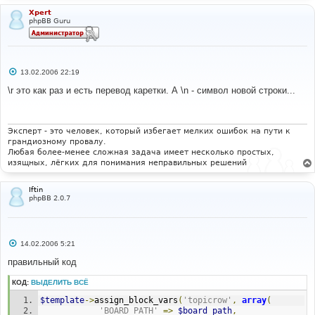
Xpert
phpBB Guru
С
13.02.2006 22:19
о
о
\r это как раз и есть перевод каретки. А \n - символ новой строки...
б
щ
е
н
и
Эксперт - это человек, который избегает мелких ошибок на пути к
е
грандиозному провалу.
Любая более-менее сложная задача имеет несколько простых,
изящных, лёгких для понимания неправильных решений
Iftin
phpBB 2.0.7
С
14.02.2006 5:21
о
о
правильный код
б
щ
КОД:
ВЫДЕЛИТЬ ВСЁ
е
н
$template
->
assign_block_vars
(
'topicrow'
,
array
(
и
е
'BOARD_PATH'
=>
$board_path
,