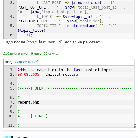
'U_LAST_POST'
=>
$viewtopic_url
.
'?'
.
POST_POST_URL 
.
'='
.
$row
[
'topic_last_post_id'
]
.
'#'
.
$row
[
'topic_last_post_id'
],
'U_TOPIC'
=>
$viewtopic_url
.
'?'
.
POST_TOPIC_URL 
.
'='
.
$row
[
'topic_id'
],
'TOPIC_TITLE'
=>
str_replace
(
"'"
,
"\'"
,
$topic_title
)
));
Надо после ['topic_last_post_id']
,
если
;
не работает.
Добавлено спустя 6 минут 56 секунд:
КОД:
ВЫДЕЛИТЬ ВСЁ
Adds
 an image link to the 
last
 post of topic
.
03.08
.
2005
-
 initial release
#
#-----[ OPEN ]---------------------------------------
---
#
recent
.
php
#
#-----[ FIND ]---------------------------------------
---
#
$template
->
assign_block_vars
(
'topicrow'
,
array
(
justme