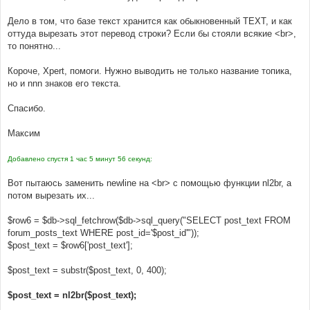
Дело в том, что базе текст хранится как обыкновенный TEXT, и как
оттуда вырезать этот перевод строки? Если бы стояли всякие <br>,
то понятно...
Короче, Xpert, помоги. Нужно выводить не только название топика,
но и nnn знаков его текста.
Спасибо.
Максим
Добавлено спустя 1 час 5 минут 56 секунд:
Вот пытаюсь заменить newline на <br> с помощью функции nl2br, а
потом вырезать их...
$row6 = $db->sql_fetchrow($db->sql_query("SELECT post_text FROM
forum_posts_text WHERE post_id='$post_id'"));
$post_text = $row6['post_text'];
$post_text = substr($post_text, 0, 400);
$post_text = nl2br($post_text);