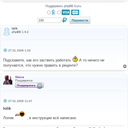
н
и
Поддержать phpBB Guru
е
lolik
phpBB 1.4.2
С
27.01.2006 1:43
о
о
Подскажите, как его заствить работать
А то ничего не
б
щ
получается, что нужно править в реценте?
е
н
и
Siava
е
Поддержка
С
27.01.2006 11:47
о
о
lolik
б
щ
Лолик
, в инструкции всё написано.
е
н
и
е