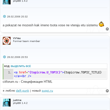
phpBB 1.4.2
-----------------
#
<
a href
=
"{topicrow.U_LAST_POST}"
><
img src
=
"
{topicrow.BOARD_PATH}/templates/subSilver/images/icon
_latest_reply.gif"
 alt
=
""
></
a
>
С
28.02.2006 20:32
о
о
a pokazat ne mozesh kak imeno tsota vose ne vteraju etu sistemu
б
щ
е
н
и
VVVas
е
Former team member
С
28.02.2006 20:53
о
о
б
КОД:
ВЫДЕЛИТЬ ВСЁ
щ
е
<a
href
=
"{topicrow.U_TOPIC}"
>
{topicrow.TOPIC_TITLE}
н
</a><br
/>
и
е
citforum.ru - Спецификация HTML
я люблю
daft punk
| новый
sugoi.ru
justme
phpBB 1.4.2