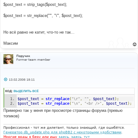
$post_text = strip_tags($post_text);
$post_text = str_replace("'", "\'", $post_text);
Но всё равно не катит, что-то не так...
Максим
Поручик
Former team member
С
13.02.2006 18:11
о
о
б
КОД:
ВЫДЕЛИТЬ ВСЁ
щ
е
$post_text
=
str_replace
(
"\r"
,
""
,
$post_text
);
н
$post_text
=
str_replace
(
"\n"
,
"<br />"
,
$post_text
);
и
е
Примерно так у меня при просмотре страницы форума (превью
топиков)
Профессионал - тот же дилетант, только знающий, где ошибётся.
Генератор db_update.php для phpBB2 с некоторыми удобствами
.
Многие моды я беру или ищу
здесь
,
здесь
,
тут