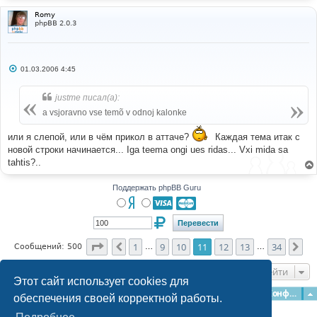
Romy
phpBB 2.0.3
С
01.03.2006 4:45
о
о
б
justme писал(а):
щ
е
a vsjoravno vse temõ v odnoj kalonke
н
и
е
или я слепой, или в чём прикол в аттаче?
Каждая тема итак с
новой строки начинается... Iga teema ongi ues ridas... Vxi mida sa
tahtis?..
Поддержать phpBB Guru
Страница
11
из
34
1
9
10
11
12
13
34
Пред.
Сл
Сообщений: 500
…
…
Перейти
Этот сайт использует cookies для
Главная
Форумы
Наша команда
О команде
Конфиденциальность
обеспечения своей корректной работы.