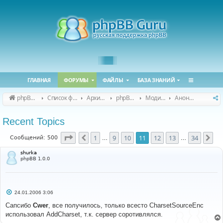
ГЛАВНАЯ
ФОРУМЫ
ФАЙЛЫ
БАЗА ЗНАНИЙ
phpBB Guru
Список форумов
Архивные форумы
phpBB 2.0.x (архив)
Модификация phpBB 2.0.x
Анонсы и поддержка модов для phpBB 2.0.x
Recent Topics
Страница
11
из
34
1
9
10
11
12
13
34
Пред.
Сл
Сообщений: 500
…
…
shurka
phpBB 1.0.0
С
24.01.2006 3:06
о
о
Сапсибо
Cwer
, все получилось, только всесто CharsetSourceEnc
б
использовал AddCharset, т.к. сервер соротивлялся.
щ
е