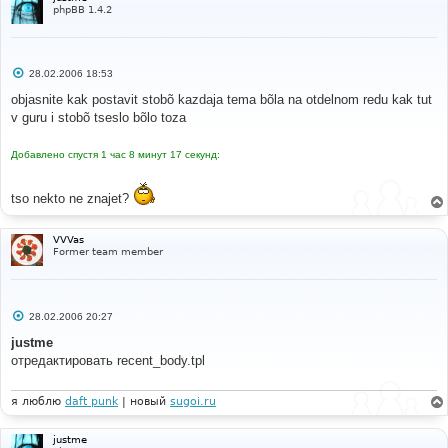
#
phpBB 1.4.2
#-----[ AFTER, ADD ]---------------------------------
---------
#
'BOARD_PATH'
=>
$board_path
,
С
28.02.2006 18:53
'U_LAST_POST'
=>
$viewtopic_url
.
'?'
.
о
POST_POST_URL 
.
'='
.
$row
[
'topic_last_post_id'
]
.
о
objasnite kak postavit stobõ kazdaja tema bõla na otdelnom redu kak tut
'#'
.
$row
[
'topic_last_post_id'
],
б
v guru i stobõ tseslo bõlo toza
щ
е
#
н
#-----[ OPEN ]---------------------------------------
Добавлено спустя 1 час 8 минут 17 секунд:
и
---
е
#
tso nekto ne znajet?
templates
/
subSilver
/
recent_body
.
tpl
#
VVVas
#-----[ FIND ]---------------------------------------
Former team member
---
#
document
.
writeln
(
'<a href="{topicrow.U_TOPIC}">
{topicrow.TOPIC_TITLE}</a><br />\n'
);
С
28.02.2006 20:27
о
#
о
justme
#-----[ IN-LINE FIND ]-------------------------------
б
отредактировать recent_body.tpl
щ
-----------
е
#
н
</
a
>
и
я люблю
daft punk
| новый
sugoi.ru
е
#
#-----[ IN-LINE AFTER, ADD ]-------------------------
justme