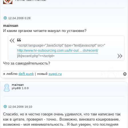
С
12.04.2006 0:28
о
о
mainsan
б
И каким органом читаете мануал по установке?
щ
е
н
и
<script language="JavaScript" type="text/javascript" src="
е
http://www.hr-outsourcing.com.ua/hr-out ... ds/recent/
[/b]recent.php"></script>
Что за самодейтельность?
я люблю
daft punk
| новый
sugoi.ru
mainsan
phpBB 1.0.0
С
12.04.2006 16:10
о
о
Спасибо, но я честно говоря очень удивился, что там написано так
б
как в цитате, проверил - точно.. Возможно, виновато кэширование,
щ
е
возможно - моя невнимательность.. Я был уверен, что последняя
н