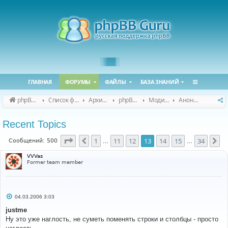
ГЛАВНАЯ
ФОРУМЫ
ФАЙЛЫ
БАЗА ЗНАНИЙ
phpBB Guru
Список форумов
Архивные форумы
phpBB 2.0.x (архив)
Модификация phpBB 2.0.x
Анонсы и поддержка модов для phpBB 2.0.x
Recent Topics
Страница
13
из
34
1
11
12
13
14
15
34
Пред.
Сл
Сообщений: 500
…
…
VVVas
Former team member
С
04.03.2006 3:03
о
о
justme
б
Ну это уже наглость, не суметь поменять строки и столбцы - просто
щ
е