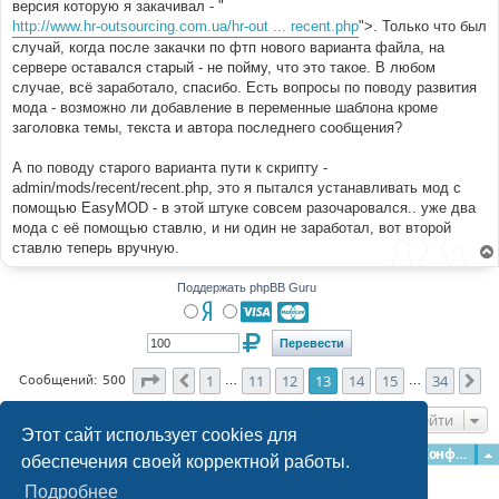
версия которую я закачивал - "
и
е
http://www.hr-outsourcing.com.ua/hr-out ... recent.php
">. Только что был
случай, когда после закачки по фтп нового варианта файла, на
сервере оставался старый - не пойму, что это такое. В любом
случае, всё заработало, спасибо. Есть вопросы по поводу развития
мода - возможно ли добавление в переменные шаблона кроме
заголовка темы, текста и автора последнего сообщения?
А по поводу старого варианта пути к скрипту -
admin/mods/recent/recent.php, это я пытался устанавливать мод с
помощью EasyMOD - в этой штуке совсем разочаровался.. уже два
мода с её помощью ставлю, и ни один не заработал, вот второй
ставлю теперь вручную.
Поддержать phpBB Guru
Страница
13
из
34
1
11
12
13
14
15
34
Пред.
Сл
Сообщений: 500
…
…
Перейти
Этот сайт использует cookies для
Главная
Форумы
Наша команда
О команде
Конфиденциальность
обеспечения своей корректной работы.
Подробнее