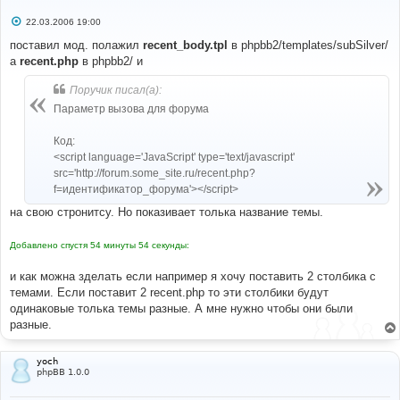
С
22.03.2006 19:00
о
о
поставил мод. полажил
recent_body.tpl
в phpbb2/templates/subSilver/
б
а
recent.php
в phpbb2/ и
щ
е
н
Поручик писал(а):
и
е
Параметр вызова для форума
Код:
<script language='JavaScript' type='text/javascript'
src='http://forum.some_site.ru/recent.php?
f=идентификатор_форума'></script>
на свою стронитсу. Но показивает толька название темы.
Добавлено спустя 54 минуты 54 секунды:
и как можна зделать если например я хочу поставить 2 столбика с
темами. Если поставит 2 recent.php то эти столбики будут
одинаковые толька темы разные. А мне нужно чтобы они были
разные.
yoch
phpBB 1.0.0