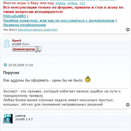
Многие моды я беру или ищу
здесь
,
здесь
,
тут
Все консультации только на форуме, приваты и стук в аську по
таким вопросам игнорируются!
FAQ-phpBB3
|
Ошибки новичков, или как не поссориться с модератором
|
Правила конференции
наш форум
http://forum.aeroion.ru/cat1.html
Xpert
phpBB Guru
С
22.03.2006 17:44
о
о
Поручик
б
щ
Как аддоны бы оформить - цены бы не было.
е
н
и
Эксперт - это человек, который избегает мелких ошибок на пути к
е
грандиозному провалу.
Любая более-менее сложная задача имеет несколько простых,
изящных, лёгких для понимания неправильных решений
justme
phpBB 1.4.2