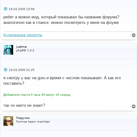
С
18.03.2006 23:59
о
о
ребят а можно мод, который показывал бы название форума?
б
аналогично как в глансе. можно посмотреть у меня на фоуме
щ
е
н
и
Кулинарные рецепты
е
justme
phpBB 1.4.2
С
19.03.2006 21:25
о
о
я смотру у вас на guru и время с числом показываeт. А кaк его
б
поставить?
щ
е
н
Добавлено спустя 4 часа 30 минут 15 секунд:
и
е
так чо никто не знает?
Поручик
Former team member