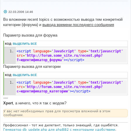
С
22.03.2006 14:46
о
о
Во вложении recent topics с возможностью вывода тем конкретной
б
категории (форума) и
вывода времени последнего сообщения
щ
е
н
Параметр вызова для форума
и
е
КОД:
ВЫДЕЛИТЬ ВСЁ
<script
language
=
'JavaScript'
type
=
'text/javascript'
src
=
'http://forum.some_site.ru/recent.php?
f=идентификатор_форума'
></script>
Параметр вызова для категории
КОД:
ВЫДЕЛИТЬ ВСЁ
<script
language
=
'JavaScript'
type
=
'text/javascript'
src
=
'http://forum.some_site.ru/recent.php?
c=идентификатор_категории'
></script>
----
Xpert
, а ничего, что я так с модом?
У вас нет необходимых прав для просмотра вложений в этом
сообщении.
Профессионал - тот же дилетант, только знающий, где ошибётся.
Генератор db_update.php для phpBB2 с некоторыми удобствами
.