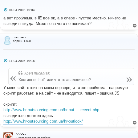
С
04.04.2006 15:04
о
о
а вот проблема. в IE все ок, а в опере - пустое местно. ничего не
б
выводит никуда. Может она чего не понимает?
щ
е
н
и
mainsan
е
phpBB 1.0.0
С
11.04.2006 19:16
о
о
б
Xpert писал(а):
щ
е
Хостинг не hut1 или что-то аналогичное?
н
и
У меня сайт стоит на моем сервере, и та же проблема - напрямую
е
скрипт работает, а на сайт - не выводится, пишет - ошибка JS
скрипт:
http://www.hr-outsourcing.com.ua/hr-out ... recent.php
выводиться должен здесь:
http://www.hr-outsourcing.com.ua/hr-outlook/
VVVas
Former team member