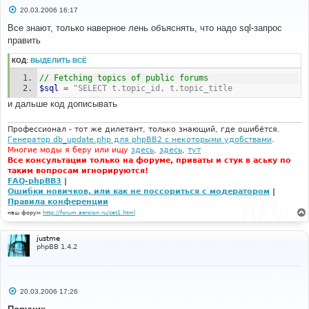
С
20.03.2006 16:17
о
о
Все знают, только наверное лень объяснять, что надо sql-запрос
б
править
щ
е
н
КОД:
ВЫДЕЛИТЬ ВСЁ
и
е
// Fetching topics of public forums
$sql
=
"SELECT t.topic_id, t.topic_title
и дальше код дописывать
Профессионал - тот же дилетант, только знающий, где ошибётся.
Генератор db_update.php для phpBB2 с некоторыми удобствами
.
Многие моды я беру или ищу
здесь
,
здесь
,
тут
Все консультации только на форуме, приваты и стук в аську по
таким вопросам игнорируются!
FAQ-phpBB3
|
Ошибки новичков, или как не поссориться с модератором
|
Правила конференции
наш форум
http://forum.aeroion.ru/cat1.html
justme
phpBB 1.4.2
С
20.03.2006 17:26
о
о