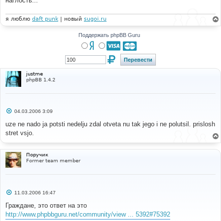
наглость...
н
и
е
я люблю
daft punk
| новый
sugoi.ru
Поддержать phpBB Guru
justme
phpBB 1.4.2
С
04.03.2006 3:09
о
о
uze ne nado ja potsti nedelju zdal otveta nu tak jego i ne polutsil. prislosh
б
stret vsjo.
щ
е
н
и
Поручик
е
Former team member
С
11.03.2006 16:47
о
о
Граждане, это ответ на это
б
http://www.phpbbguru.net/community/view ... 5392#75392
щ