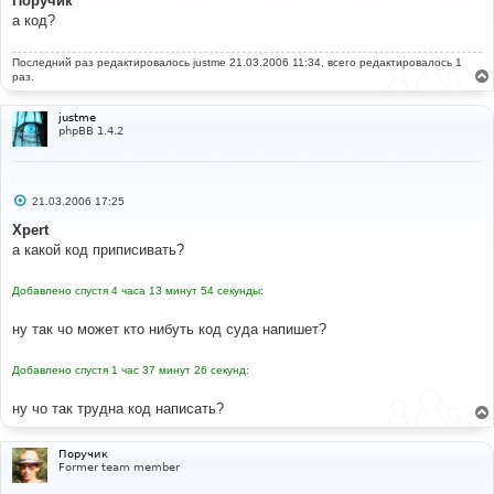
Поручик
б
а код?
щ
е
н
Последний раз редактировалось
и
justme
21.03.2006 11:34, всего редактировалось 1
е
раз.
justme
phpBB 1.4.2
С
21.03.2006 17:25
о
о
Xpert
б
а какой код приписивать?
щ
е
н
Добавлено спустя 4 часа 13 минут 54 секунды:
и
е
ну так чо может кто нибуть код суда напишет?
Добавлено спустя 1 час 37 минут 26 секунд:
ну чо так трудна код написать?
Поручик
Former team member