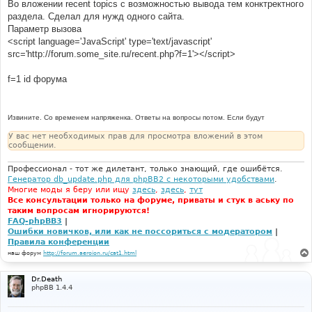
е
Во вложении recent topics с возможностью вывода тем конктректного
н
раздела. Сделал для нужд одного сайта.
и
е
Параметр вызова
<script language='JavaScript' type='text/javascript'
src='http://forum.some_site.ru/recent.php?f=1'></script>
f=1 id форума
Извините. Со временем напряженка. Ответы на вопросы потом. Если будут
У вас нет необходимых прав для просмотра вложений в этом
сообщении.
Профессионал - тот же дилетант, только знающий, где ошибётся.
Генератор db_update.php для phpBB2 с некоторыми удобствами
.
Многие моды я беру или ищу
здесь
,
здесь
,
тут
Все консультации только на форуме, приваты и стук в аську по
таким вопросам игнорируются!
FAQ-phpBB3
|
Ошибки новичков, или как не поссориться с модератором
|
Правила конференции
наш форум
http://forum.aeroion.ru/cat1.html
Dr.Death
phpBB 1.4.4