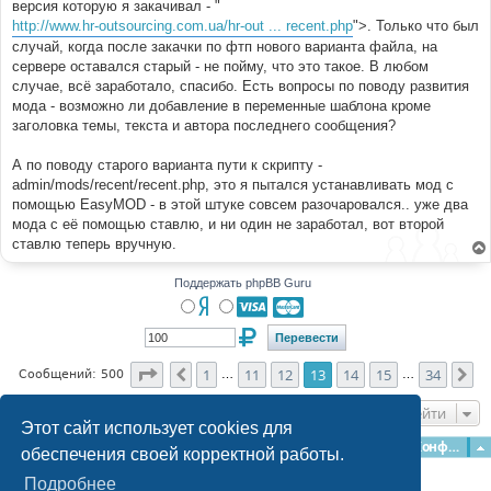
версия которую я закачивал - "
и
е
http://www.hr-outsourcing.com.ua/hr-out ... recent.php
">. Только что был
случай, когда после закачки по фтп нового варианта файла, на
сервере оставался старый - не пойму, что это такое. В любом
случае, всё заработало, спасибо. Есть вопросы по поводу развития
мода - возможно ли добавление в переменные шаблона кроме
заголовка темы, текста и автора последнего сообщения?
А по поводу старого варианта пути к скрипту -
admin/mods/recent/recent.php, это я пытался устанавливать мод с
помощью EasyMOD - в этой штуке совсем разочаровался.. уже два
мода с её помощью ставлю, и ни один не заработал, вот второй
ставлю теперь вручную.
Поддержать phpBB Guru
Страница
13
из
34
1
11
12
13
14
15
34
Пред.
Сл
Сообщений: 500
…
…
Перейти
Этот сайт использует cookies для
Главная
Форумы
Наша команда
О команде
Конфиденциальность
обеспечения своей корректной работы.
Подробнее