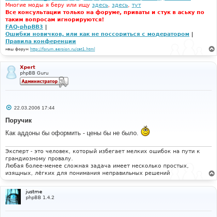
Многие моды я беру или ищу
здесь
,
здесь
,
тут
Все консультации только на форуме, приваты и стук в аську по
таким вопросам игнорируются!
FAQ-phpBB3
|
Ошибки новичков, или как не поссориться с модератором
|
Правила конференции
наш форум
http://forum.aeroion.ru/cat1.html
Xpert
phpBB Guru
С
22.03.2006 17:44
о
о
Поручик
б
щ
Как аддоны бы оформить - цены бы не было.
е
н
и
Эксперт - это человек, который избегает мелких ошибок на пути к
е
грандиозному провалу.
Любая более-менее сложная задача имеет несколько простых,
изящных, лёгких для понимания неправильных решений
justme
phpBB 1.4.2