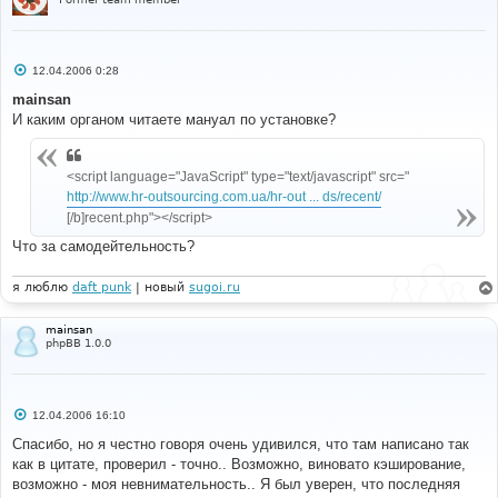
С
12.04.2006 0:28
о
о
mainsan
б
И каким органом читаете мануал по установке?
щ
е
н
и
<script language="JavaScript" type="text/javascript" src="
е
http://www.hr-outsourcing.com.ua/hr-out ... ds/recent/
[/b]recent.php"></script>
Что за самодейтельность?
я люблю
daft punk
| новый
sugoi.ru
mainsan
phpBB 1.0.0
С
12.04.2006 16:10
о
о
Спасибо, но я честно говоря очень удивился, что там написано так
б
как в цитате, проверил - точно.. Возможно, виновато кэширование,
щ
е
возможно - моя невнимательность.. Я был уверен, что последняя
н