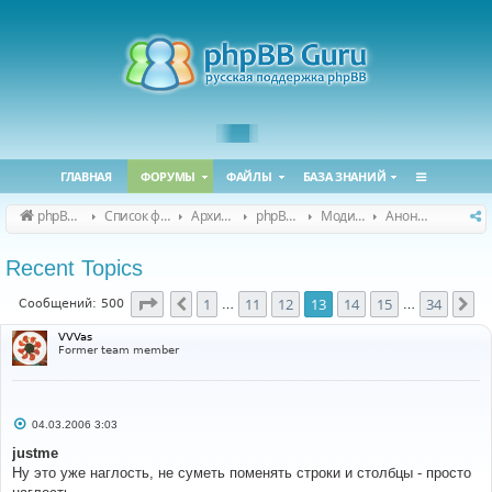
ГЛАВНАЯ
ФОРУМЫ
ФАЙЛЫ
БАЗА ЗНАНИЙ
phpBB Guru
Список форумов
Архивные форумы
phpBB 2.0.x (архив)
Модификация phpBB 2.0.x
Анонсы и поддержка модов для phpBB 2.0.x
Recent Topics
Страница
13
из
34
1
11
12
13
14
15
34
Пред.
Сл
Сообщений: 500
…
…
VVVas
Former team member
С
04.03.2006 3:03
о
о
justme
б
Ну это уже наглость, не суметь поменять строки и столбцы - просто
щ
е