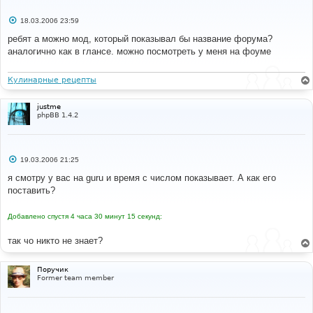
С
18.03.2006 23:59
о
о
ребят а можно мод, который показывал бы название форума?
б
аналогично как в глансе. можно посмотреть у меня на фоуме
щ
е
н
и
Кулинарные рецепты
е
justme
phpBB 1.4.2
С
19.03.2006 21:25
о
о
я смотру у вас на guru и время с числом показываeт. А кaк его
б
поставить?
щ
е
н
Добавлено спустя 4 часа 30 минут 15 секунд:
и
е
так чо никто не знает?
Поручик
Former team member