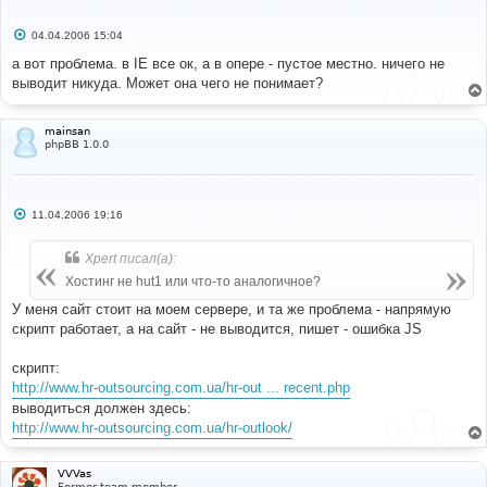
С
04.04.2006 15:04
о
о
а вот проблема. в IE все ок, а в опере - пустое местно. ничего не
б
выводит никуда. Может она чего не понимает?
щ
е
н
и
mainsan
е
phpBB 1.0.0
С
11.04.2006 19:16
о
о
б
Xpert писал(а):
щ
е
Хостинг не hut1 или что-то аналогичное?
н
и
У меня сайт стоит на моем сервере, и та же проблема - напрямую
е
скрипт работает, а на сайт - не выводится, пишет - ошибка JS
скрипт:
http://www.hr-outsourcing.com.ua/hr-out ... recent.php
выводиться должен здесь:
http://www.hr-outsourcing.com.ua/hr-outlook/
VVVas
Former team member