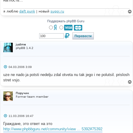
наглость...
н
и
е
я люблю
daft punk
| новый
sugoi.ru
Поддержать phpBB Guru
justme
phpBB 1.4.2
С
04.03.2006 3:09
о
о
uze ne nado ja potsti nedelju zdal otveta nu tak jego i ne polutsil. prislosh
б
stret vsjo.
щ
е
н
и
Поручик
е
Former team member
С
11.03.2006 16:47
о
о
Граждане, это ответ на это
б
http://www.phpbbguru.net/community/view ... 5392#75392
щ