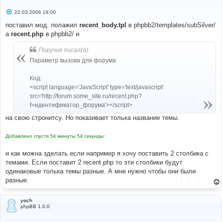
С
22.03.2006 19:00
о
о
поставил мод. полажил
recent_body.tpl
в phpbb2/templates/subSilver/
б
а
recent.php
в phpbb2/ и
щ
е
н
Поручик писал(а):
и
е
Параметр вызова для форума
Код:
<script language='JavaScript' type='text/javascript'
src='http://forum.some_site.ru/recent.php?
f=идентификатор_форума'></script>
на свою стронитсу. Но показивает толька название темы.
Добавлено спустя 54 минуты 54 секунды:
и как можна зделать если например я хочу поставить 2 столбика с
темами. Если поставит 2 recent.php то эти столбики будут
одинаковые толька темы разные. А мне нужно чтобы они были
разные.
yoch
phpBB 1.0.0