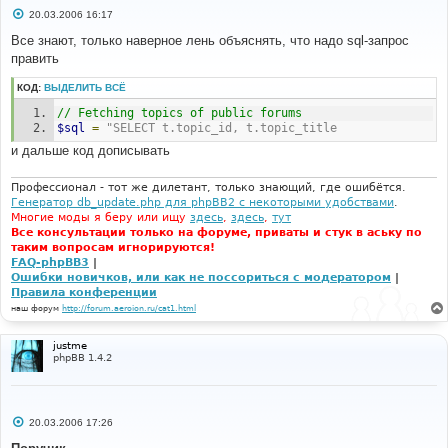
С
20.03.2006 16:17
о
о
Все знают, только наверное лень объяснять, что надо sql-запрос
б
править
щ
е
н
КОД:
ВЫДЕЛИТЬ ВСЁ
и
е
// Fetching topics of public forums
$sql
=
"SELECT t.topic_id, t.topic_title
и дальше код дописывать
Профессионал - тот же дилетант, только знающий, где ошибётся.
Генератор db_update.php для phpBB2 с некоторыми удобствами
.
Многие моды я беру или ищу
здесь
,
здесь
,
тут
Все консультации только на форуме, приваты и стук в аську по
таким вопросам игнорируются!
FAQ-phpBB3
|
Ошибки новичков, или как не поссориться с модератором
|
Правила конференции
наш форум
http://forum.aeroion.ru/cat1.html
justme
phpBB 1.4.2
С
20.03.2006 17:26
о
о