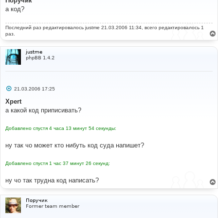
Поручик
б
а код?
щ
е
н
Последний раз редактировалось
и
justme
21.03.2006 11:34, всего редактировалось 1
е
раз.
justme
phpBB 1.4.2
С
21.03.2006 17:25
о
о
Xpert
б
а какой код приписивать?
щ
е
н
Добавлено спустя 4 часа 13 минут 54 секунды:
и
е
ну так чо может кто нибуть код суда напишет?
Добавлено спустя 1 час 37 минут 26 секунд:
ну чо так трудна код написать?
Поручик
Former team member