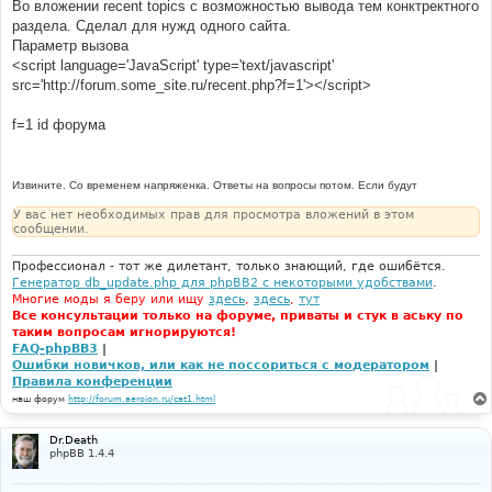
е
Во вложении recent topics с возможностью вывода тем конктректного
н
раздела. Сделал для нужд одного сайта.
и
е
Параметр вызова
<script language='JavaScript' type='text/javascript'
src='http://forum.some_site.ru/recent.php?f=1'></script>
f=1 id форума
Извините. Со временем напряженка. Ответы на вопросы потом. Если будут
У вас нет необходимых прав для просмотра вложений в этом
сообщении.
Профессионал - тот же дилетант, только знающий, где ошибётся.
Генератор db_update.php для phpBB2 с некоторыми удобствами
.
Многие моды я беру или ищу
здесь
,
здесь
,
тут
Все консультации только на форуме, приваты и стук в аську по
таким вопросам игнорируются!
FAQ-phpBB3
|
Ошибки новичков, или как не поссориться с модератором
|
Правила конференции
наш форум
http://forum.aeroion.ru/cat1.html
Dr.Death
phpBB 1.4.4