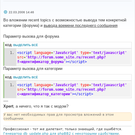
С
22.03.2006 14:46
о
о
Во вложении recent topics с возможностью вывода тем конкретной
б
категории (форума) и
вывода времени последнего сообщения
щ
е
н
Параметр вызова для форума
и
е
КОД:
ВЫДЕЛИТЬ ВСЁ
<script
language
=
'JavaScript'
type
=
'text/javascript'
src
=
'http://forum.some_site.ru/recent.php?
f=идентификатор_форума'
></script>
Параметр вызова для категории
КОД:
ВЫДЕЛИТЬ ВСЁ
<script
language
=
'JavaScript'
type
=
'text/javascript'
src
=
'http://forum.some_site.ru/recent.php?
c=идентификатор_категории'
></script>
----
Xpert
, а ничего, что я так с модом?
У вас нет необходимых прав для просмотра вложений в этом
сообщении.
Профессионал - тот же дилетант, только знающий, где ошибётся.
Генератор db_update.php для phpBB2 с некоторыми удобствами
.