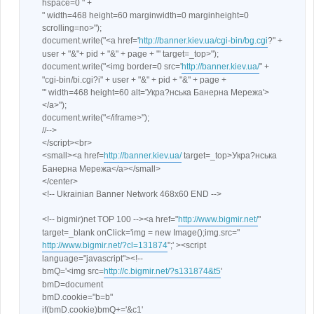
</html>
hspace=0 " +
" width=468 height=60 marginwidth=0 marginheight=0
scrolling=no>");
document.write("<a href='
http://banner.kiev.ua/cgi-bin/bg.cgi
?" +
user + "&"+ pid + "&" + page + "' target=_top>");
document.write("<img border=0 src='
http://banner.kiev.ua/
" +
"cgi-bin/bi.cgi?i" + user + "&" + pid + "&" + page +
"' width=468 height=60 alt='Укра?нська Банерна Мережа'>
</a>");
document.write("</iframe>");
//-->
</script><br>
<small><a href=
http://banner.kiev.ua/
target=_top>Укра?нська
Банерна Мережа</a></small>
</center>
<!-- Ukrainian Banner Network 468x60 END -->
<!-- bigmir)net TOP 100 --><a href="
http://www.bigmir.net/
"
target=_blank onClick='img = new Image();img.src="
http://www.bigmir.net/?cl=131874
";' ><script
language="javascript"><!--
bmQ='<img src=
http://c.bigmir.net/?s131874&t5
'
bmD=document
bmD.cookie="b=b"
if(bmD.cookie)bmQ+='&c1'