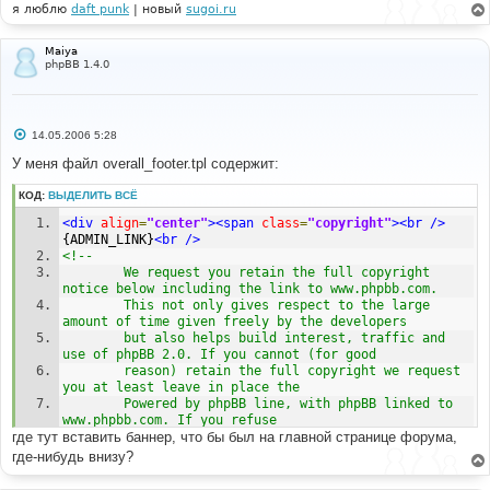
я люблю
daft punk
| новый
sugoi.ru
Maiya
phpBB 1.4.0
С
14.05.2006 5:28
о
о
У меня файл overall_footer.tpl содержит:
б
щ
КОД:
ВЫДЕЛИТЬ ВСЁ
е
н
<div
align
=
"center"
><span
class
=
"copyright"
><br
/>
и
е
{ADMIN_LINK}
<br
/>
<!--
        We request you retain the full copyright 
notice below including the link to www.phpbb.com.
        This not only gives respect to the large 
amount of time given freely by the developers
        but also helps build interest, traffic and 
use of phpBB 2.0. If you cannot (for good
        reason) retain the full copyright we request 
you at least leave in place the
        Powered by phpBB line, with phpBB linked to 
www.phpbb.com. If you refuse
где тут вставить баннер, что бы был на главной странице форума,
        to include even this then support on our 
forums may be affected.
где-нибудь внизу?
        The phpBB Group : 2002