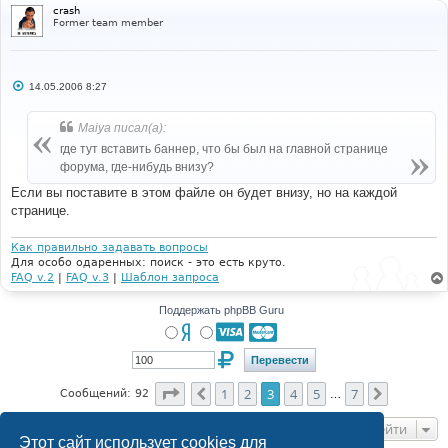
// -->
crash
Former team member
Powered by 
<a
href
=
"http://www.phpbb.com/"
target
=
"_phpbb"
class
=
"copyright"
>
phpBB
</a>
 &copy; 
2001, 2005 phpBB Group
<br
/>
{TRANSLATION_INFO}
</span>
</div>
</td>
С
14.05.2006 8:27
о
</tr>
о
</table>
б
Maiya писал(а):
щ
</body>
е
где тут вставить баннер, что бы был на главной странице
н
</html
форума, где-нибудь внизу?
и
е
Если вы поставите в этом файле он будет внизу, но на каждой
странице.
Как правильно задавать вопросы
Для особо одаренных: поиск - это есть круто.
FAQ v.2
|
FAQ v.3
|
Шаблон запроса
Поддержать phpBB Guru
Страница
3
из
7
1
2
3
4
5
7
Пред.
След.
Сообщений: 92
…
Перейти
Этот сайт использует cookies для