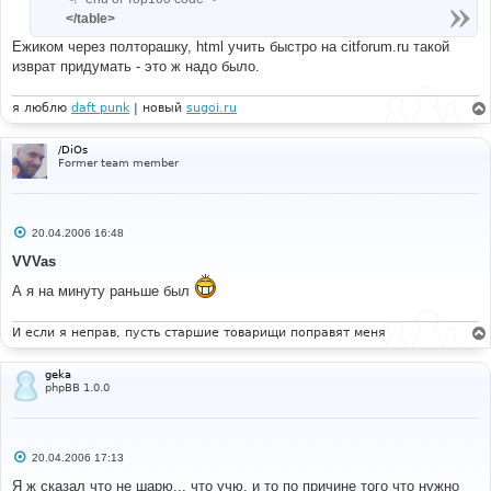
</table>
Ежиком через полторашку, html учить быстро на citforum.ru такой
изврат придумать - это ж надо было.
я люблю
daft punk
| новый
sugoi.ru
/DiOs
Former team member
С
20.04.2006 16:48
о
о
VVVas
б
щ
А я на минуту раньше был
е
н
и
И если я неправ, пусть старшие товарищи поправят меня
е
geka
phpBB 1.0.0
С
20.04.2006 17:13
о
о
Я ж сказал что не шарю... что учю, и то по причине того что нужно