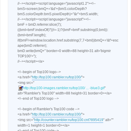
//--></script><script language="javascript1.2"><!--
bmS=screen;bmQ+='&d'+(bmS.colorDepth?
bmS.colorDepth:bmS.pixelDepth)+"&r"+bmS.width;
//--></script><script language="javascript"><!--
bmF = bmD.referrer.slice(7);
((bmI=bmF.indexOf('/'))!=-1)?(bmF=bmF.substring(0,bmI)):
(bmI=bmF.length);
if(bmF!=window.location.href.substring(7,7+bmI))bmQ+='&f'+esc
ape(bmD.referrer);
bmD.write(bmQ+" border=0 width=88 height=31 alt='bigmir
TOP100'>");
//--></script></a>
<!--begin of Top100 logo-->
<a href="
http://top100.rambler.ru/top100/
">
<img src="
http://top100-images.rambler.ru/top100/ ... -blue3.gif
"
alt="Rambler's Top100" width=88 height=31 border=0></a>
<!--end of Top100 logo -->
<!--begin of Rambler's Top100 code -->
<a href="
http://top100.rambler.ru/top100/
">
<img src="
http://counter.rambler.ru/top100.cnt?895419
" alt=""
width=1 height=1 border=0></a>
<!--end of Top100 code-->