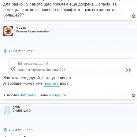
б
для радио.. у самого щас проблем ещё дохрена... спасиб за
щ
е
помощь... ток вот я непонял со шрифтом... как его зделать
н
больше???
и
е
VVVas
Former team member
С
20.04.2006 17:20
о
о
б
geka писал(а):
щ
е
как его зделать больше???
н
и
Взять класс другой, я же уже писал.
е
А вообще может мне
послать
вас?
я люблю
daft punk
| новый
sugoi.ru
geka
phpBB 1.0.0
С
20.04.2006 17:58
о
о