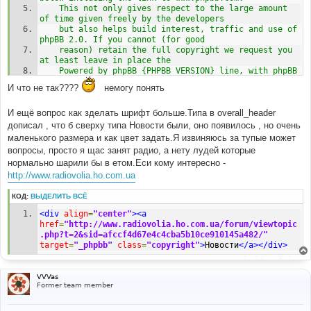
	This not only gives respect to the large amount 
of time given freely by the developers
	but also helps build interest, traffic and use of 
phpBB 2.0. If you cannot (for good
	reason) retain the full copyright we request you 
at least leave in place the 
	Powered by phpBB {PHPBB_VERSION} line, with phpBB 
linked to www.phpbb.com. If you refuse
И что не так????
немогу понять
	to include even this then support on our forums 
may be affected. 
И ещё вопрос как зделать шрифт больше.Типа в overall_header
	The phpBB Group : 2002
дописал , что б сверху типа Новости были, оно появилось , но очень
// -->
маленького размера и как цвет задать.Я извиняюсь за тупые может
Форум создан при поддержке интернет радиостанции
<a
вопросы, просто я щас занят радио, а нету лудей которые
href
=
"http://www.etoradio.com/"
>
"Eto Radio Plus"
</a>
нормально шарили бы в етом.Еси кому интересно -
<br
/>
http://www.radiovolia.ho.com.ua
Все права защищены и пренадлежат интернет 
радиостанции
<a
href
=
"http://www.etoradio.kiev.ua/forum/"
КОД:
ВЫДЕЛИТЬ ВСЁ
target
=
"_phpbb"
class
=
"copyright"
>
.:"Eto Radio 
<div
align
=
"center"
><a
Volia":.
</a>
 {PHPBB_VERSION}при содействии "Eto Radio 
href
=
"http://www.radiovolia.ho.com.ua/forum/viewtopic
Plus"
<br
/>
{TRANSLATION_INFO}
</span></div>
.php?t=2&sid=afccf4d67e4c4cba5b10ce910145a482/"
</td>
target
=
"_phpbb"
class
=
"copyright"
>
Новости
</a></div>
</tr>
<!-- Ukrainian Banner Network 468x60 START -->
<center><script>
VVVas
//<!--
Former team member
user 
=
"34695"
;
page 
=
"1"
;
pid 
=
Math
.
round
((
Math
.
random
()
*
(
10000000
-
1
)));