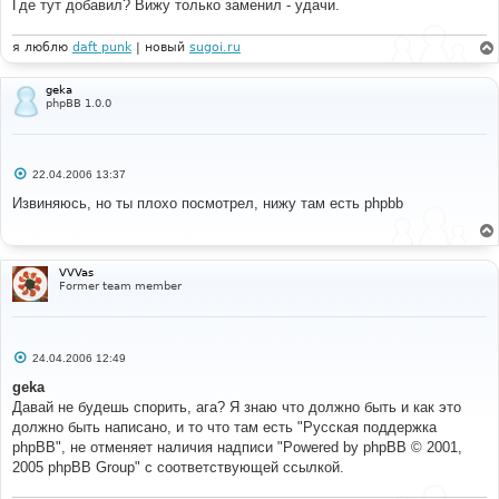
Где тут добавил? Вижу только заменил - удачи.
я люблю
daft punk
| новый
sugoi.ru
geka
phpBB 1.0.0
С
22.04.2006 13:37
о
о
Извиняюсь, но ты плохо посмотрел, нижу там есть phpbb
б
щ
е
н
и
VVVas
е
Former team member
С
24.04.2006 12:49
о
о
geka
б
Давай не будешь спорить, ага? Я знаю что должно быть и как это
щ
е
должно быть написано, и то что там есть "Русская поддержка
н
phpBB", не отменяет наличия надписи "Powered by phpBB © 2001,
и
е
2005 phpBB Group" с соответствующей ссылкой.