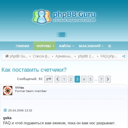
ГЛАВНАЯ
ФОРУМЫ
ФАЙЛЫ
БАЗА ЗНАНИЙ
phpBB Guru
Список форумов
Архивные форумы
phpBB 2.0.x (архив)
FAQ (phpBB 2.0.x)
Как поставить счетчики?
Страница
3
из
7
1
2
3
4
5
7
Пред.
След.
Сообщений: 92
…
VVVas
Former team member
С
20.04.2006 13:32
о
о
geka
б
FAQ и чтоб подавиться вам ежиком, пока он вам нос разрывает.
щ
е