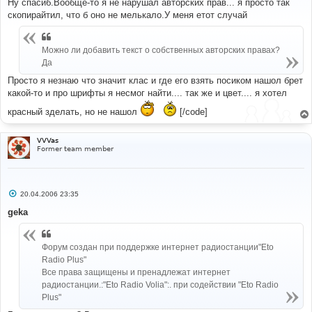
Ну спасиб.Вообще-то я не нарушал авторских прав... я просто так
б
скопирайтил, что б оно не мелькало.У меня етот случай
щ
е
н
и
Можно ли добавить текст о собственных авторских правах?
е
Да
Просто я незнаю что значит клас и где его взять посиком нашол брет
какой-то и про шрифты я несмог найти.... так же и цвет.... я хотел
красный зделать, но не нашол
[/code]
VVVas
Former team member
С
20.04.2006 23:35
о
о
geka
б
щ
е
н
Форум создан при поддержке интернет радиостанции"Eto
и
Radio Plus"
е
Все права защищены и пренадлежат интернет
радиостанции.:"Eto Radio Volia":. при содействии "Eto Radio
Plus"