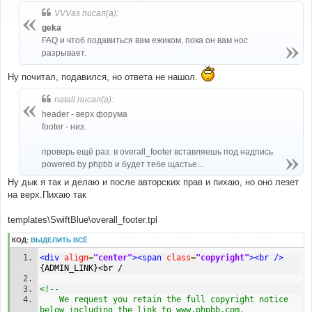
о
б
VVVas писал(а):
щ
е
geka
н
FAQ и чтоб подавиться вам ежиком, пока он вам нос
и
е
разрывает.
Ну почитал, подавился, но ответа не нашол.
natali писал(а):
header - верх форума
footer - низ.
проверь ещё раз. в overall_footer вставляешь под надпись
powered by phpbb и будет тебе щастье...
Ну дык я так и делаю и после авторских прав и пихаю, но оно лезет
на верх.Пихаю так
templates\SwiftBlue\overall_footer.tpl
КОД:
ВЫДЕЛИТЬ ВСЁ
<div
align
=
"center"
><span
class
=
"copyright"
><br
/>
{ADMIN_LINK}<br /
<!--
	We request you retain the full copyright notice 
below including the link to www.phpbb.com.