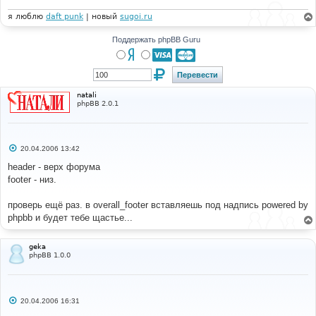
н
и
я люблю
daft punk
| новый
sugoi.ru
е
Поддержать phpBB Guru
natali
phpBB 2.0.1
С
20.04.2006 13:42
о
о
header - верх форума
б
footer - низ.
щ
е
н
проверь ещё раз. в overall_footer вставляешь под надпись powered by
и
е
phpbb и будет тебе щастье...
geka
phpBB 1.0.0
С
20.04.2006 16:31
о