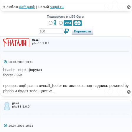
н
и
я люблю
daft punk
| новый
sugoi.ru
е
Поддержать phpBB Guru
natali
phpBB 2.0.1
С
20.04.2006 13:42
о
о
header - верх форума
б
footer - низ.
щ
е
н
проверь ещё раз. в overall_footer вставляешь под надпись powered by
и
е
phpbb и будет тебе щастье...
geka
phpBB 1.0.0
С
20.04.2006 16:31
о