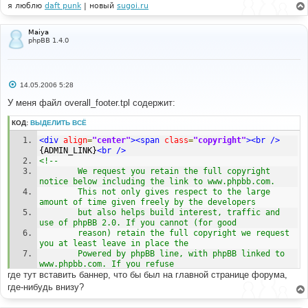
я люблю
daft punk
| новый
sugoi.ru
Maiya
phpBB 1.4.0
С
14.05.2006 5:28
о
о
У меня файл overall_footer.tpl содержит:
б
щ
КОД:
ВЫДЕЛИТЬ ВСЁ
е
н
<div
align
=
"center"
><span
class
=
"copyright"
><br
/>
и
е
{ADMIN_LINK}
<br
/>
<!--
        We request you retain the full copyright 
notice below including the link to www.phpbb.com.
        This not only gives respect to the large 
amount of time given freely by the developers
        but also helps build interest, traffic and 
use of phpBB 2.0. If you cannot (for good
        reason) retain the full copyright we request 
you at least leave in place the
        Powered by phpBB line, with phpBB linked to 
www.phpbb.com. If you refuse
где тут вставить баннер, что бы был на главной странице форума,
        to include even this then support on our 
forums may be affected.
где-нибудь внизу?
        The phpBB Group : 2002