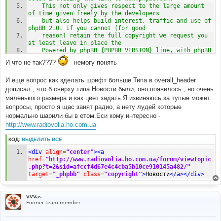
	This not only gives respect to the large amount 
of time given freely by the developers
	but also helps build interest, traffic and use of 
phpBB 2.0. If you cannot (for good
	reason) retain the full copyright we request you 
at least leave in place the 
	Powered by phpBB {PHPBB_VERSION} line, with phpBB 
linked to www.phpbb.com. If you refuse
И что не так????
немогу понять
	to include even this then support on our forums 
may be affected. 
И ещё вопрос как зделать шрифт больше.Типа в overall_header
	The phpBB Group : 2002
дописал , что б сверху типа Новости были, оно появилось , но очень
// -->
маленького размера и как цвет задать.Я извиняюсь за тупые может
Форум создан при поддержке интернет радиостанции
<a
вопросы, просто я щас занят радио, а нету лудей которые
href
=
"http://www.etoradio.com/"
>
"Eto Radio Plus"
</a>
нормально шарили бы в етом.Еси кому интересно -
<br
/>
http://www.radiovolia.ho.com.ua
Все права защищены и пренадлежат интернет 
радиостанции
<a
href
=
"http://www.etoradio.kiev.ua/forum/"
КОД:
ВЫДЕЛИТЬ ВСЁ
target
=
"_phpbb"
class
=
"copyright"
>
.:"Eto Radio 
<div
align
=
"center"
><a
Volia":.
</a>
 {PHPBB_VERSION}при содействии "Eto Radio 
href
=
"http://www.radiovolia.ho.com.ua/forum/viewtopic
Plus"
<br
/>
{TRANSLATION_INFO}
</span></div>
.php?t=2&sid=afccf4d67e4c4cba5b10ce910145a482/"
</td>
target
=
"_phpbb"
class
=
"copyright"
>
Новости
</a></div>
</tr>
<!-- Ukrainian Banner Network 468x60 START -->
<center><script>
VVVas
//<!--
Former team member
user 
=
"34695"
;
page 
=
"1"
;
pid 
=
Math
.
round
((
Math
.
random
()
*
(
10000000
-
1
)));