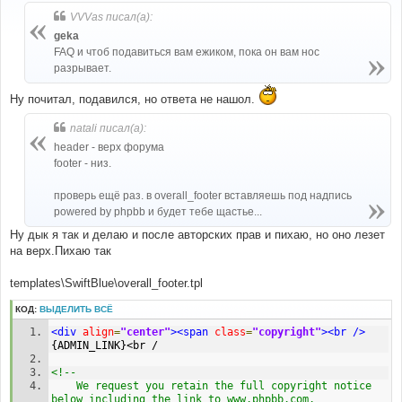
о
б
VVVas писал(а):
щ
е
geka
н
FAQ и чтоб подавиться вам ежиком, пока он вам нос
и
е
разрывает.
Ну почитал, подавился, но ответа не нашол.
natali писал(а):
header - верх форума
footer - низ.
проверь ещё раз. в overall_footer вставляешь под надпись
powered by phpbb и будет тебе щастье...
Ну дык я так и делаю и после авторских прав и пихаю, но оно лезет
на верх.Пихаю так
templates\SwiftBlue\overall_footer.tpl
КОД:
ВЫДЕЛИТЬ ВСЁ
<div
align
=
"center"
><span
class
=
"copyright"
><br
/>
{ADMIN_LINK}<br /
<!--
	We request you retain the full copyright notice 
below including the link to www.phpbb.com.