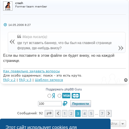
// -->
crash
Former team member
Powered by 
<a
href
=
"http://www.phpbb.com/"
target
=
"_phpbb"
class
=
"copyright"
>
phpBB
</a>
 &copy; 
2001, 2005 phpBB Group
<br
/>
{TRANSLATION_INFO}
</span>
</div>
</td>
С
14.05.2006 8:27
о
</tr>
о
</table>
б
Maiya писал(а):
щ
</body>
е
где тут вставить баннер, что бы был на главной странице
н
</html
форума, где-нибудь внизу?
и
е
Если вы поставите в этом файле он будет внизу, но на каждой
странице.
Как правильно задавать вопросы
Для особо одаренных: поиск - это есть круто.
FAQ v.2
|
FAQ v.3
|
Шаблон запроса
Поддержать phpBB Guru
Страница
3
из
7
1
2
3
4
5
7
Пред.
След.
Сообщений: 92
…
Перейти
Этот сайт использует cookies для