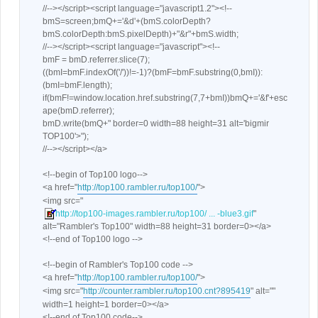
//--></script><script language="javascript1.2"><!--
bmS=screen;bmQ+='&d'+(bmS.colorDepth?
bmS.colorDepth:bmS.pixelDepth)+"&r"+bmS.width;
//--></script><script language="javascript"><!--
bmF = bmD.referrer.slice(7);
((bmI=bmF.indexOf('/'))!=-1)?(bmF=bmF.substring(0,bmI)):
(bmI=bmF.length);
if(bmF!=window.location.href.substring(7,7+bmI))bmQ+='&f'+esc
ape(bmD.referrer);
bmD.write(bmQ+" border=0 width=88 height=31 alt='bigmir
TOP100'>");
//--></script></a>
<!--begin of Top100 logo-->
<a href="
http://top100.rambler.ru/top100/
">
<img src="
http://top100-images.rambler.ru/top100/ ... -blue3.gif
"
alt="Rambler's Top100" width=88 height=31 border=0></a>
<!--end of Top100 logo -->
<!--begin of Rambler's Top100 code -->
<a href="
http://top100.rambler.ru/top100/
">
<img src="
http://counter.rambler.ru/top100.cnt?895419
" alt=""
width=1 height=1 border=0></a>
<!--end of Top100 code-->