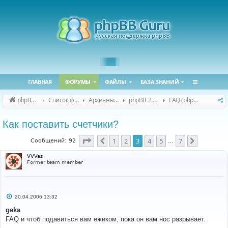
ГЛАВНАЯ
ФОРУМЫ
ФАЙЛЫ
БАЗА ЗНАНИЙ
phpBB Guru
Список форумов
Архивные форумы
phpBB 2.0.x (архив)
FAQ (phpBB 2.0.x)
Как поставить счетчики?
Страница
3
из
7
1
2
3
4
5
7
Пред.
След.
Сообщений: 92
…
VVVas
Former team member
С
20.04.2006 13:32
о
о
geka
б
FAQ и чтоб подавиться вам ежиком, пока он вам нос разрывает.
щ
е