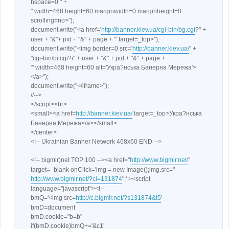
</html>
hspace=0 " +
" width=468 height=60 marginwidth=0 marginheight=0
scrolling=no>");
document.write("<a href='
http://banner.kiev.ua/cgi-bin/bg.cgi
?" +
user + "&"+ pid + "&" + page + "' target=_top>");
document.write("<img border=0 src='
http://banner.kiev.ua/
" +
"cgi-bin/bi.cgi?i" + user + "&" + pid + "&" + page +
"' width=468 height=60 alt='Укра?нська Банерна Мережа'>
</a>");
document.write("</iframe>");
//-->
</script><br>
<small><a href=
http://banner.kiev.ua/
target=_top>Укра?нська
Банерна Мережа</a></small>
</center>
<!-- Ukrainian Banner Network 468x60 END -->
<!-- bigmir)net TOP 100 --><a href="
http://www.bigmir.net/
"
target=_blank onClick='img = new Image();img.src="
http://www.bigmir.net/?cl=131874
";' ><script
language="javascript"><!--
bmQ='<img src=
http://c.bigmir.net/?s131874&t5
'
bmD=document
bmD.cookie="b=b"
if(bmD.cookie)bmQ+='&c1'