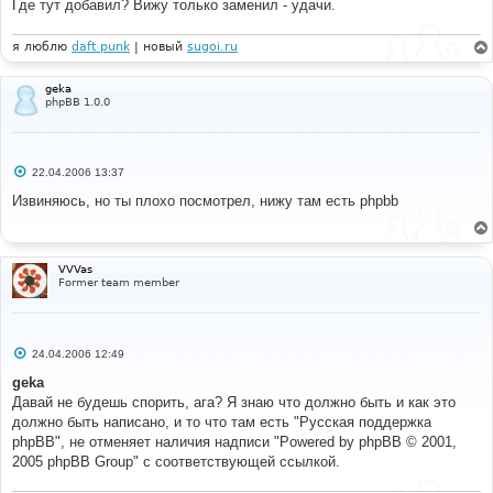
Где тут добавил? Вижу только заменил - удачи.
я люблю
daft punk
| новый
sugoi.ru
geka
phpBB 1.0.0
С
22.04.2006 13:37
о
о
Извиняюсь, но ты плохо посмотрел, нижу там есть phpbb
б
щ
е
н
и
VVVas
е
Former team member
С
24.04.2006 12:49
о
о
geka
б
Давай не будешь спорить, ага? Я знаю что должно быть и как это
щ
е
должно быть написано, и то что там есть "Русская поддержка
н
phpBB", не отменяет наличия надписи "Powered by phpBB © 2001,
и
е
2005 phpBB Group" с соответствующей ссылкой.