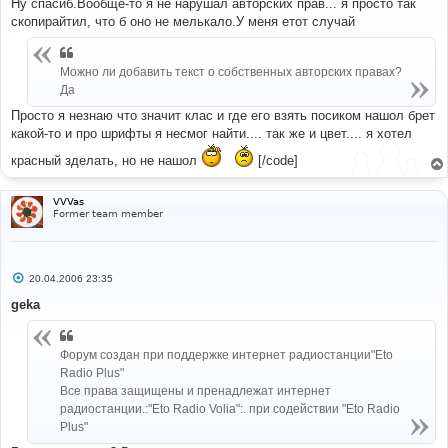
Ну спасиб.Вообще-то я не нарушал авторских прав... я просто так
б
скопирайтил, что б оно не мелькало.У меня етот случай
щ
е
н
и
Можно ли добавить текст о собственных авторских правах?
е
Да
Просто я незнаю что значит клас и где его взять посиком нашол брет
какой-то и про шрифты я несмог найти.... так же и цвет.... я хотел
красный зделать, но не нашол
[/code]
VVVas
Former team member
С
20.04.2006 23:35
о
о
geka
б
щ
е
н
Форум создан при поддержке интернет радиостанции"Eto
и
Radio Plus"
е
Все права защищены и пренадлежат интернет
радиостанции.:"Eto Radio Volia":. при содействии "Eto Radio
Plus"