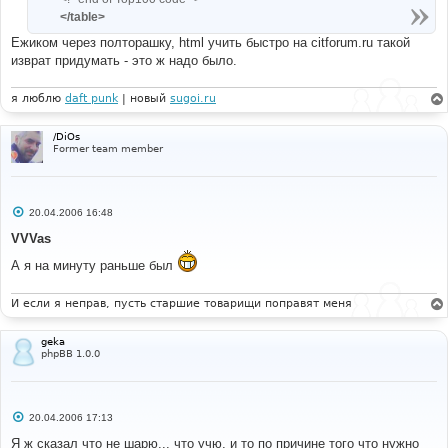
</table>
Ежиком через полторашку, html учить быстро на citforum.ru такой
изврат придумать - это ж надо было.
я люблю
daft punk
| новый
sugoi.ru
/DiOs
Former team member
С
20.04.2006 16:48
о
о
VVVas
б
щ
А я на минуту раньше был
е
н
и
И если я неправ, пусть старшие товарищи поправят меня
е
geka
phpBB 1.0.0
С
20.04.2006 17:13
о
о
Я ж сказал что не шарю... что учю, и то по причине того что нужно