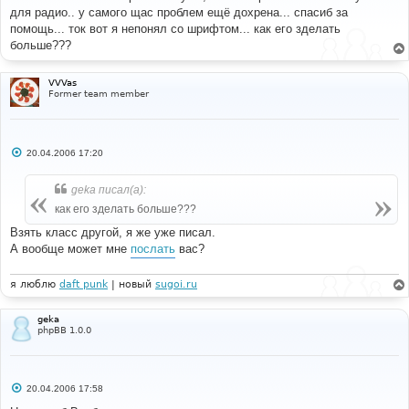
б
для радио.. у самого щас проблем ещё дохрена... спасиб за
щ
е
помощь... ток вот я непонял со шрифтом... как его зделать
н
больше???
и
е
VVVas
Former team member
С
20.04.2006 17:20
о
о
б
geka писал(а):
щ
е
как его зделать больше???
н
и
Взять класс другой, я же уже писал.
е
А вообще может мне
послать
вас?
я люблю
daft punk
| новый
sugoi.ru
geka
phpBB 1.0.0
С
20.04.2006 17:58
о
о