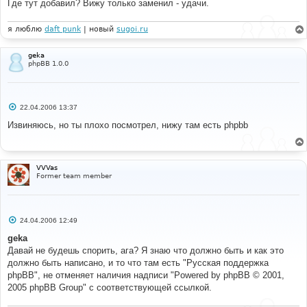
Где тут добавил? Вижу только заменил - удачи.
я люблю
daft punk
| новый
sugoi.ru
geka
phpBB 1.0.0
С
22.04.2006 13:37
о
о
Извиняюсь, но ты плохо посмотрел, нижу там есть phpbb
б
щ
е
н
и
VVVas
е
Former team member
С
24.04.2006 12:49
о
о
geka
б
Давай не будешь спорить, ага? Я знаю что должно быть и как это
щ
е
должно быть написано, и то что там есть "Русская поддержка
н
phpBB", не отменяет наличия надписи "Powered by phpBB © 2001,
и
е
2005 phpBB Group" с соответствующей ссылкой.