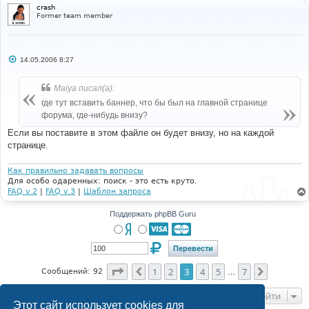
// -->
crash
Former team member
Powered by 
<a
href
=
"http://www.phpbb.com/"
target
=
"_phpbb"
class
=
"copyright"
>
phpBB
</a>
 &copy; 
2001, 2005 phpBB Group
<br
/>
{TRANSLATION_INFO}
</span>
</div>
</td>
С
14.05.2006 8:27
о
</tr>
о
</table>
б
Maiya писал(а):
щ
</body>
е
где тут вставить баннер, что бы был на главной странице
н
</html
форума, где-нибудь внизу?
и
е
Если вы поставите в этом файле он будет внизу, но на каждой
странице.
Как правильно задавать вопросы
Для особо одаренных: поиск - это есть круто.
FAQ v.2
|
FAQ v.3
|
Шаблон запроса
Поддержать phpBB Guru
Страница
3
из
7
1
2
3
4
5
7
Пред.
След.
Сообщений: 92
…
Перейти
Этот сайт использует cookies для