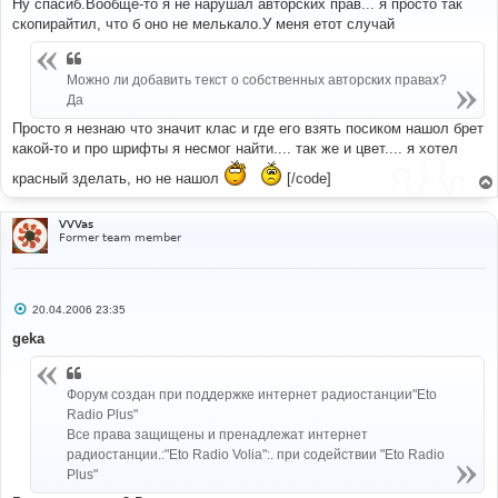
Ну спасиб.Вообще-то я не нарушал авторских прав... я просто так
б
скопирайтил, что б оно не мелькало.У меня етот случай
щ
е
н
и
Можно ли добавить текст о собственных авторских правах?
е
Да
Просто я незнаю что значит клас и где его взять посиком нашол брет
какой-то и про шрифты я несмог найти.... так же и цвет.... я хотел
красный зделать, но не нашол
[/code]
VVVas
Former team member
С
20.04.2006 23:35
о
о
geka
б
щ
е
н
Форум создан при поддержке интернет радиостанции"Eto
и
Radio Plus"
е
Все права защищены и пренадлежат интернет
радиостанции.:"Eto Radio Volia":. при содействии "Eto Radio
Plus"