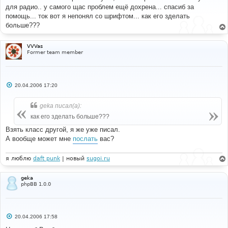
б
для радио.. у самого щас проблем ещё дохрена... спасиб за
щ
е
помощь... ток вот я непонял со шрифтом... как его зделать
н
больше???
и
е
VVVas
Former team member
С
20.04.2006 17:20
о
о
б
geka писал(а):
щ
е
как его зделать больше???
н
и
Взять класс другой, я же уже писал.
е
А вообще может мне
послать
вас?
я люблю
daft punk
| новый
sugoi.ru
geka
phpBB 1.0.0
С
20.04.2006 17:58
о
о