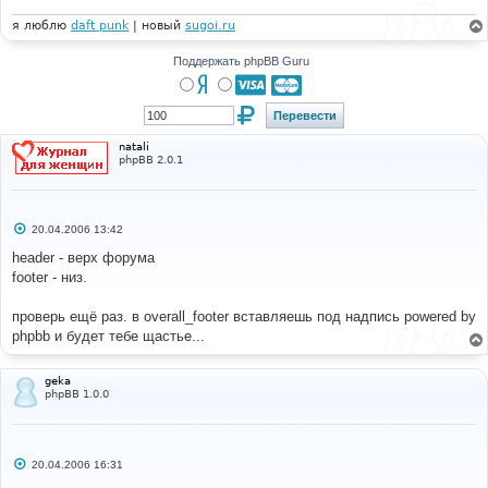
н
и
я люблю
daft punk
| новый
sugoi.ru
е
Поддержать phpBB Guru
natali
phpBB 2.0.1
С
20.04.2006 13:42
о
о
header - верх форума
б
footer - низ.
щ
е
н
проверь ещё раз. в overall_footer вставляешь под надпись powered by
и
е
phpbb и будет тебе щастье...
geka
phpBB 1.0.0
С
20.04.2006 16:31
о