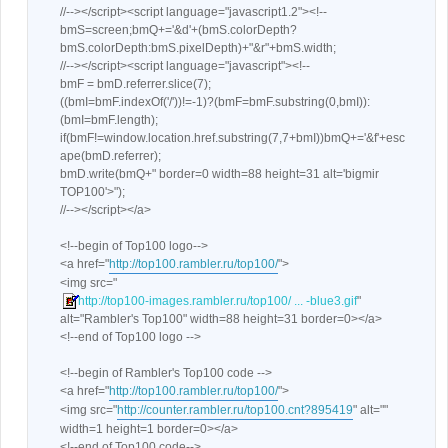
//--></script><script language="javascript1.2"><!--
bmS=screen;bmQ+='&d'+(bmS.colorDepth?
bmS.colorDepth:bmS.pixelDepth)+"&r"+bmS.width;
//--></script><script language="javascript"><!--
bmF = bmD.referrer.slice(7);
((bmI=bmF.indexOf('/'))!=-1)?(bmF=bmF.substring(0,bmI)):
(bmI=bmF.length);
if(bmF!=window.location.href.substring(7,7+bmI))bmQ+='&f'+esc
ape(bmD.referrer);
bmD.write(bmQ+" border=0 width=88 height=31 alt='bigmir
TOP100'>");
//--></script></a>
<!--begin of Top100 logo-->
<a href="
http://top100.rambler.ru/top100/
">
<img src="
http://top100-images.rambler.ru/top100/ ... -blue3.gif
"
alt="Rambler's Top100" width=88 height=31 border=0></a>
<!--end of Top100 logo -->
<!--begin of Rambler's Top100 code -->
<a href="
http://top100.rambler.ru/top100/
">
<img src="
http://counter.rambler.ru/top100.cnt?895419
" alt=""
width=1 height=1 border=0></a>
<!--end of Top100 code-->