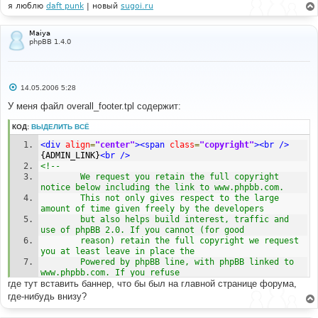
я люблю
daft punk
| новый
sugoi.ru
Maiya
phpBB 1.4.0
С
14.05.2006 5:28
о
о
У меня файл overall_footer.tpl содержит:
б
щ
КОД:
ВЫДЕЛИТЬ ВСЁ
е
н
<div
align
=
"center"
><span
class
=
"copyright"
><br
/>
и
е
{ADMIN_LINK}
<br
/>
<!--
        We request you retain the full copyright 
notice below including the link to www.phpbb.com.
        This not only gives respect to the large 
amount of time given freely by the developers
        but also helps build interest, traffic and 
use of phpBB 2.0. If you cannot (for good
        reason) retain the full copyright we request 
you at least leave in place the
        Powered by phpBB line, with phpBB linked to 
www.phpbb.com. If you refuse
где тут вставить баннер, что бы был на главной странице форума,
        to include even this then support on our 
forums may be affected.
где-нибудь внизу?
        The phpBB Group : 2002