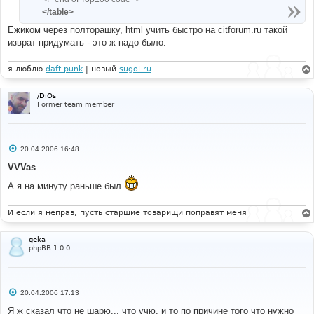
</table>
Ежиком через полторашку, html учить быстро на citforum.ru такой
изврат придумать - это ж надо было.
я люблю
daft punk
| новый
sugoi.ru
/DiOs
Former team member
С
20.04.2006 16:48
о
о
VVVas
б
щ
А я на минуту раньше был
е
н
и
И если я неправ, пусть старшие товарищи поправят меня
е
geka
phpBB 1.0.0
С
20.04.2006 17:13
о
о
Я ж сказал что не шарю... что учю, и то по причине того что нужно