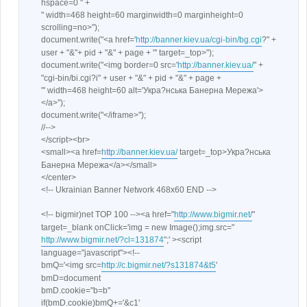
</html>
hspace=0 " +
" width=468 height=60 marginwidth=0 marginheight=0
scrolling=no>");
document.write("<a href='
http://banner.kiev.ua/cgi-bin/bg.cgi
?" +
user + "&"+ pid + "&" + page + "' target=_top>");
document.write("<img border=0 src='
http://banner.kiev.ua/
" +
"cgi-bin/bi.cgi?i" + user + "&" + pid + "&" + page +
"' width=468 height=60 alt='Укра?нська Банерна Мережа'>
</a>");
document.write("</iframe>");
//-->
</script><br>
<small><a href=
http://banner.kiev.ua/
target=_top>Укра?нська
Банерна Мережа</a></small>
</center>
<!-- Ukrainian Banner Network 468x60 END -->
<!-- bigmir)net TOP 100 --><a href="
http://www.bigmir.net/
"
target=_blank onClick='img = new Image();img.src="
http://www.bigmir.net/?cl=131874
";' ><script
language="javascript"><!--
bmQ='<img src=
http://c.bigmir.net/?s131874&t5
'
bmD=document
bmD.cookie="b=b"
if(bmD.cookie)bmQ+='&c1'