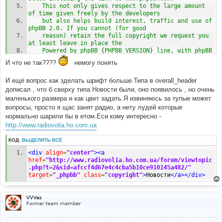
	This not only gives respect to the large amount 
of time given freely by the developers
	but also helps build interest, traffic and use of 
phpBB 2.0. If you cannot (for good
	reason) retain the full copyright we request you 
at least leave in place the 
	Powered by phpBB {PHPBB_VERSION} line, with phpBB 
linked to www.phpbb.com. If you refuse
И что не так????
немогу понять
	to include even this then support on our forums 
may be affected. 
И ещё вопрос как зделать шрифт больше.Типа в overall_header
	The phpBB Group : 2002
дописал , что б сверху типа Новости были, оно появилось , но очень
// -->
маленького размера и как цвет задать.Я извиняюсь за тупые может
Форум создан при поддержке интернет радиостанции
<a
вопросы, просто я щас занят радио, а нету лудей которые
href
=
"http://www.etoradio.com/"
>
"Eto Radio Plus"
</a>
нормально шарили бы в етом.Еси кому интересно -
<br
/>
http://www.radiovolia.ho.com.ua
Все права защищены и пренадлежат интернет 
радиостанции
<a
href
=
"http://www.etoradio.kiev.ua/forum/"
КОД:
ВЫДЕЛИТЬ ВСЁ
target
=
"_phpbb"
class
=
"copyright"
>
.:"Eto Radio 
<div
align
=
"center"
><a
Volia":.
</a>
 {PHPBB_VERSION}при содействии "Eto Radio 
href
=
"http://www.radiovolia.ho.com.ua/forum/viewtopic
Plus"
<br
/>
{TRANSLATION_INFO}
</span></div>
.php?t=2&sid=afccf4d67e4c4cba5b10ce910145a482/"
</td>
target
=
"_phpbb"
class
=
"copyright"
>
Новости
</a></div>
</tr>
<!-- Ukrainian Banner Network 468x60 START -->
<center><script>
VVVas
//<!--
Former team member
user 
=
"34695"
;
page 
=
"1"
;
pid 
=
Math
.
round
((
Math
.
random
()
*
(
10000000
-
1
)));