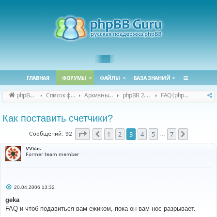
ГЛАВНАЯ
ФОРУМЫ
ФАЙЛЫ
БАЗА ЗНАНИЙ
phpBB Guru
Список форумов
Архивные форумы
phpBB 2.0.x (архив)
FAQ (phpBB 2.0.x)
Как поставить счетчики?
Страница
3
из
7
1
2
3
4
5
7
Пред.
След.
Сообщений: 92
…
VVVas
Former team member
С
20.04.2006 13:32
о
о
geka
б
FAQ и чтоб подавиться вам ежиком, пока он вам нос разрывает.
щ
е