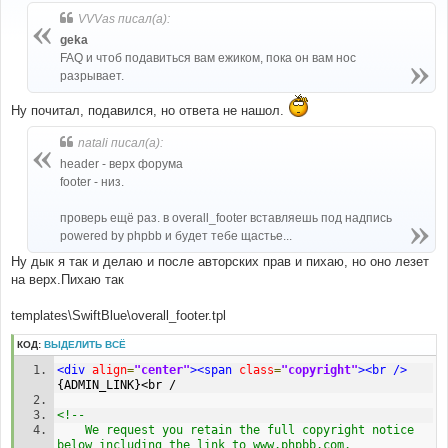
о
б
VVVas писал(а):
щ
е
geka
н
FAQ и чтоб подавиться вам ежиком, пока он вам нос
и
е
разрывает.
Ну почитал, подавился, но ответа не нашол.
natali писал(а):
header - верх форума
footer - низ.
проверь ещё раз. в overall_footer вставляешь под надпись
powered by phpbb и будет тебе щастье...
Ну дык я так и делаю и после авторских прав и пихаю, но оно лезет
на верх.Пихаю так
templates\SwiftBlue\overall_footer.tpl
КОД:
ВЫДЕЛИТЬ ВСЁ
<div
align
=
"center"
><span
class
=
"copyright"
><br
/>
{ADMIN_LINK}<br /
<!--
	We request you retain the full copyright notice 
below including the link to www.phpbb.com.