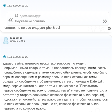
С
18.08.2006 11:29
о
о
б
Xpert писал(а):
щ
е
Неужели не понятно
н
и
понятно, но не все владеют php & sql
е
blackmor
phpBB 1.0.0
С
10.11.2006 13:22
о
о
здравствуйте, возникло несколько вопросов по моду :
б
например - была создана тема, и наполнялась сообщениями, затем
щ
е
понадобилось сделать в теме какое-то объявление, чтобы оно было
н
первым сообщением и размещалось на всех страницах темы -
и
е
создается сообщение с объявлением, затем с помощью Date Edit
мода перемещается в начало темы. но чекбокс о "Показывать
первое сообщение на всех страницах темы" у него не появляется, а
остается у второго сообщения (которое фактически было первым),
подскажите пожалуйста, возможно ли сделать, чтобы показывалось
на всех страницах сообщение не то, которое фактически было
первым, а то которое нужно.