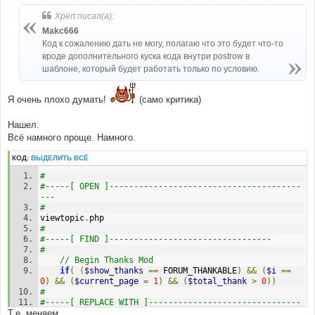
о
б
Xpert писал(а):
щ
е
Makc666
н
Код к сожалению дать не могу, полагаю что это будет что-то
и
е
вроде дополнительного куска кода внутри postrow в
шаблоне, который будет работать только по условию.
Я очень плохо думать!
(само критика)
Нашел.
Всё намного проще. Намного.
КОД:
ВЫДЕЛИТЬ ВСЁ
#
#-----[ OPEN ]---------------------------------------
---
#
viewtopic
.
php
#
#-----[ FIND ]---------------------------------
#
// Begin Thanks Mod
if
(
(
$show_thanks
==
 FORUM_THANKABLE
)
&&
(
$i
==
0
)
&&
(
$current_page
=
1
)
&&
(
$total_thank
>
0
))
# 
#-----[ REPLACE WITH ]-------------------------------
Т.е. меняем
----------- 