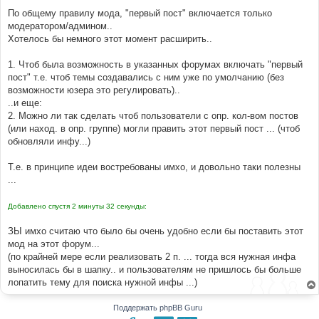
н
По общему правилу мода, "первый пост" включается только
и
е
модератором/админом..
Хотелось бы немного этот момент расширить..
1. Чтоб была возможность в указанных форумах включать "первый
пост" т.е. чтоб темы создавались с ним уже по умолчанию (без
возможности юзера это регулировать)..
..и еще:
2. Можно ли так сделать чтоб пользователи с опр. кол-вом постов
(или наход. в опр. группе) могли править этот первый пост ... (чтоб
обновляли инфу...)
Т.е. в принципе идеи востребованы имхо, и довольно таки полезны
...
Добавлено спустя 2 минуты 32 секунды:
ЗЫ имхо считаю что было бы очень удобно если бы поставить этот
мод на этот форум...
(по крайней мере если реализовать 2 п. ... тогда вся нужная инфа
выносилась бы в шапку.. и пользователям не пришлось бы больше
лопатить тему для поиска нужной инфы ...)
Поддержать phpBB Guru