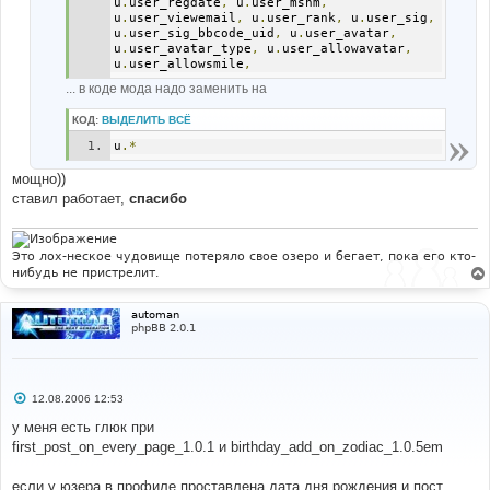
u
.
user_regdate
,
 u
.
user_msnm
,
u
.
user_viewemail
,
 u
.
user_rank
,
 u
.
user_sig
,
u
.
user_sig_bbcode_uid
,
 u
.
user_avatar
,
u
.
user_avatar_type
,
 u
.
user_allowavatar
,
u
.
user_allowsmile
,
... в коде мода надо заменить на
КОД:
ВЫДЕЛИТЬ ВСЁ
u
.*
мощно))
ставил работает,
спасибо
Это лох-неское чудовище потеряло свое озеро и бегает, пока его кто-
нибудь не пристрелит.
automan
phpBB 2.0.1
С
12.08.2006 12:53
о
о
у меня есть глюк при
б
first_post_on_every_page_1.0.1 и birthday_add_on_zodiac_1.0.5em
щ
е
н
если у юзера в профиле проставлена дата дня рождения и пост
и