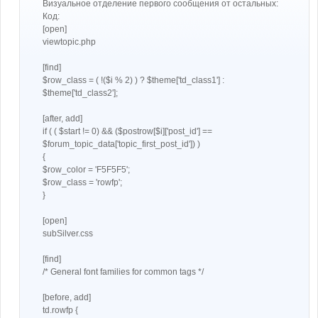
Визуальное отделение первого сообщения от остальных:
и
е
Код:
[open]
viewtopic.php
[find]
$row_class = ( !($i % 2) ) ? $theme['td_class1'] :
$theme['td_class2'];
[after, add]
if ( ( $start != 0) && ($postrow[$i]['post_id'] ==
$forum_topic_data['topic_first_post_id']) )
{
$row_color = 'F5F5F5';
$row_class = 'rowfp';
}
[open]
subSilver.css
[find]
/* General font families for common tags */
[before, add]
td.rowfp {