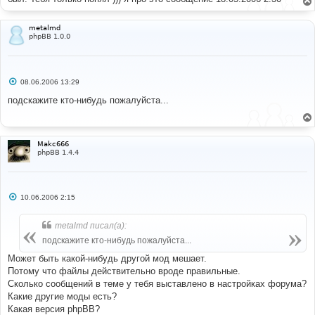
н
и
е
metalmd
phpBB 1.0.0
С
08.06.2006 13:29
о
о
подскажите кто-нибудь пожалуйста...
б
щ
е
н
и
Makc666
е
phpBB 1.4.4
С
10.06.2006 2:15
о
о
б
metalmd писал(а):
щ
е
подскажите кто-нибудь пожалуйста...
н
и
Может быть какой-нибудь другой мод мешает.
е
Потому что файлы действительно вроде правильные.
Сколько сообщений в теме у тебя выставлено в настройках форума?
Какие другие моды есть?
Какая версия phpBB?