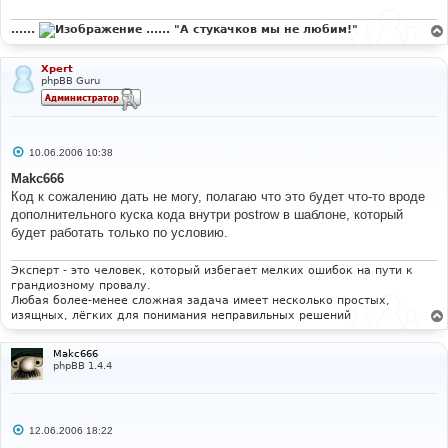
......
...... "А стукачков мы не любим!"
Xpert
phpBB Guru
С
10.06.2006 10:38
о
о
Makc666
б
Код к сожалению дать не могу, полагаю что это будет что-то вроде
щ
е
дополнительного куска кода внутри postrow в шаблоне, который
н
будет работать только по условию.
и
е
Эксперт - это человек, который избегает мелких ошибок на пути к
грандиозному провалу.
Любая более-менее сложная задача имеет несколько простых,
изящных, лёгких для понимания неправильных решений
Makc666
phpBB 1.4.4
С
12.06.2006 18:22
о