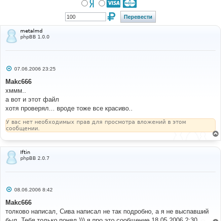
metalmd
phpBB 1.0.0
С
07.06.2006 23:25
о
о
Makc666
б
хммм..
щ
е
а вот и этот файл
н
хотя проверял... вроде тоже все красиво..
и
е
У вас нет необходимых прав для просмотра вложений в этом
сообщении.
Iftin
phpBB 2.0.7
С
08.06.2006 8:42
о
о
Makc666
б
толково написал, Сива написал не так подробно, а я не выспавший
щ
е
был. Тебя только понял ))) я про это сообщение 18.05.2006 2:30