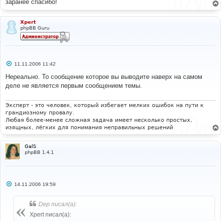
заранее спасибо!
Xpert
phpBB Guru
С
11.11.2006 11:42
о
о
Нереально. То сообщение которое вы выводите наверх на самом
б
деле не является первым сообщением темы.
щ
е
н
и
Эксперт - это человек, который избегает мелких ошибок на пути к
е
грандиозному провалу.
Любая более-менее сложная задача имеет несколько простых,
изящных, лёгких для понимания неправильных решений
GalS
phpBB 1.4.1
С
14.11.2006 19:59
о
о
б
Dep писал(а):
щ
е
Xpert писал(а):
н