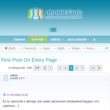
ГЛАВНАЯ
ФОРУМЫ
ФАЙЛЫ
БАЗА ЗНАНИЙ
phpBB Guru
Список форумов
Архивные форумы
phpBB 2.0.x (архив)
Модификация phpBB 2.0.x
Анонсы и поддержка модов для phpBB 2.0.x
First Post On Every Page
Страница
5
из
12
1
3
4
5
6
7
12
Пред.
След
Сообщений: 180
…
…
Lektor
phpBB 2.0.7
С
07.06.2006 22:26
о
о
Есть просьба к автору (не знаю насколько возможно/трудно это
б
сделать...)
щ
е