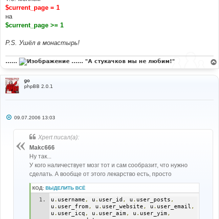
#
$current_page = 1
// Begin Thanks Mod
на
if
(
(
$show_thanks
==
 FORUM_THANKABLE
)
&&
(
$i
==
$current_page >= 1
0
)
&&
(
$current_page
>=
1
)
&&
(
$total_thank
>
0
))
#
P.S. Ушёл в монастырь!
#-----[ SAVE/CLOSE ALL FILES ]-----------------------
------------------- 
#
......
...... "А стукачков мы не любим!"
# EoM
go
phpBB 2.0.1
С
09.07.2006 13:03
о
о
б
Xpert писал(а):
щ
е
Makc666
н
Ну так...
и
е
У кого наличествует мозг тот и сам сообразит, что нужно
сделать. А вообще от этого лекарство есть, просто
КОД:
ВЫДЕЛИТЬ ВСЁ
u
.
username
,
 u
.
user_id
,
 u
.
user_posts
,
u
.
user_from
,
 u
.
user_website
,
 u
.
user_email
,
u
.
user_icq
,
 u
.
user_aim
,
 u
.
user_yim
,