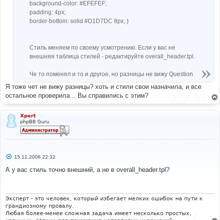
background-color: #EFEFEF;
padding: 4px;
border-bottom: solid #D1D7DC 8px; }
Стиль меняем по своему усмотрению. Если у вас не
внешняя таблица стилей - редактируйте overall_header.tpl.
Че то поменял и то и другое, но разницы не вижу Question
Я тоже чет не вижу разницы? хоть и стили свои назначила, и все
остальное проверила... Вы справились с этим?
Xpert
phpBB Guru
С
15.11.2006 22:32
о
о
А у вас стиль точно внешний, а не в overall_header.tpl?
б
щ
е
н
и
Эксперт - это человек, который избегает мелких ошибок на пути к
е
грандиозному провалу.
Любая более-менее сложная задача имеет несколько простых,