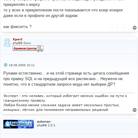
е
прекреплён к верху
то у всех в прекрепленом посте показывается что юзер козерог
даже если в профиле он другой зодиак
как фикситть ?
Xpert
phpBB Guru
С
18.08.2006 10:11
о
о
Руками естественно... и на этой странице есть цитата соообщения
б
про правку SQL и на предыдущей все расписано... Неужели не
щ
е
понятно, что в стандартном запросе мода нет выборки ДР?
н
и
е
Эксперт - это человек, который избегает мелких ошибок на пути к
грандиозному провалу.
Любая более-менее сложная задача имеет несколько простых,
изящных, лёгких для понимания неправильных решений
automan
phpBB 2.0.1