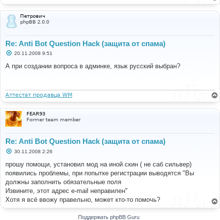
Петрович
phpBB 2.0.0
Re: Anti Bot Question Hack (защита от спама)
С
20.11.2008 9:51
о
о
А при создании вопроса в админке, язык русский выбран?
б
щ
е
н
и
Аттестат продавца WM
е
FEAR93
Former team member
Re: Anti Bot Question Hack (защита от спама)
С
30.11.2008 2:26
о
о
прошу помощи, установил мод на иной скин ( не саб сильвер)
б
появились проблемы, при попытке регистрации выводятся "Вы
щ
е
должны заполнить обязательные поля
н
Извините, этот адрес e-mail неправилен"
и
е
Хотя я всё ввожу правельно, может кто-то помочь?
Поддержать phpBB Guru