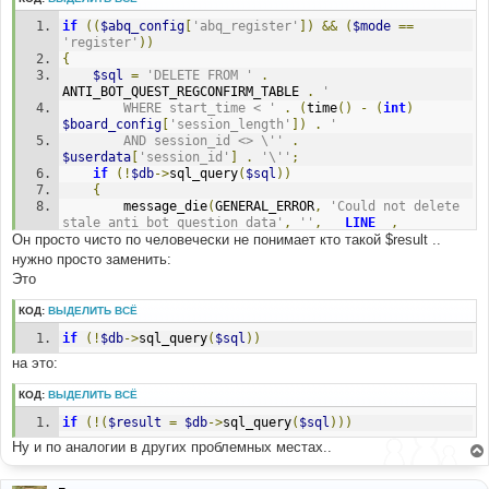
if
((
$abq_config
[
'abq_register'
])
&&
(
$mode
==
'register'
))
{
$sql
=
'DELETE FROM '
.
ANTI_BOT_QUEST_REGCONFIRM_TABLE 
.
' 
		WHERE start_time < '
.
(
time
()
-
(
int
)
$board_config
[
'session_length'
])
.
' 
		AND session_id <> \''
.
$userdata
[
'session_id'
]
.
'\''
;
if
(!
$db
->
sql_query
(
$sql
))
{
		message_die
(
GENERAL_ERROR
,
'Could not delete 
stale anti bot question data'
,
''
,
__LINE__
,
Он просто чисто по человечески не понимает кто такой $result ..
__FILE__
,
$sql
);
}
нужно просто заменить:
$db
->
sql_freeresult
(
$result
);
Это
КОД:
ВЫДЕЛИТЬ ВСЁ
if
(!
$db
->
sql_query
(
$sql
))
на это:
КОД:
ВЫДЕЛИТЬ ВСЁ
if
(!(
$result
=
$db
->
sql_query
(
$sql
)))
Ну и по аналогии в других проблемных местах..