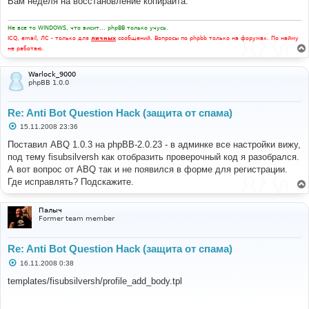
Вам неделя на восстановление копирайта.
н
и
е
Не все то WINDOWS, что висит... phpBB только учусь.
ICQ, email, ЛС - только для
личных
сообщений. Вопросы по phpbb только на форумах. По найму
не работаю.
Warlock_9000
phpBB 1.0.0
Re: Anti Bot Question Hack (защита от спама)
С
15.11.2008 23:36
о
о
Поставил ABQ 1.0.3 на phpBB-2.0.23 - в админке все настройки вижу,
б
под тему fisubsilversh как отобразить проверочный код я разобрался.
щ
е
А вот вопрос от ABQ так и не появился в форме для регистрации.
н
Где исправлять? Подскажите.
и
е
Палыч
Former team member
Re: Anti Bot Question Hack (защита от спама)
С
16.11.2008 0:38
о
о
templates/fisubsilversh/profile_add_body.tpl
б
щ
е