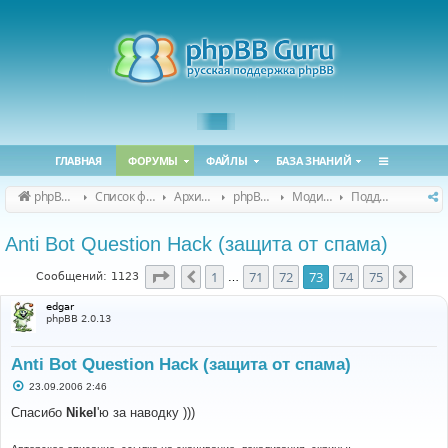
ГЛАВНАЯ
ФОРУМЫ
ФАЙЛЫ
БАЗА ЗНАНИЙ
phpBB Guru
Список форумов
Архивные форумы
phpBB 2.0.x (архив)
Модификация phpBB 2.0.x
Поддержка модов для phpBB 2.0.x
Anti Bot Question Hack (защита от спама)
Страница
73
из
75
1
71
72
73
74
75
Пред.
След.
Сообщений: 1123
…
edgar
phpBB 2.0.13
Anti Bot Question Hack (защита от спама)
С
23.09.2006 2:46
о
о
Спасибо
Nikel
'ю за наводку )))
б
щ
е