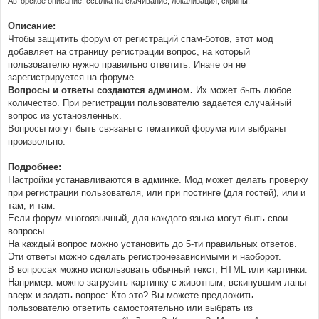
Авторское описание, ссылка на скачивание, локализация, скрины:
н
и
е
Описание:
Чтобы защитить форум от регистраций спам-ботов, этот мод
добавляет на страницу регистрации вопрос, на который
пользователю нужно правильно ответить. Иначе он не
зарегистрируется на форуме.
Вопросы и ответы создаются админом.
Их может быть любое
количество. При регистрации пользователю задается случайный
вопрос из установленных.
Вопросы могут быть связаны с тематикой форума или выбраны
произвольно.
Подробнее:
Настройки устанавливаются в админке. Мод может делать проверку
при регистрации пользователя, или при постинге (для гостей), или и
там, и там.
Если форум многоязычный, для каждого языка могут быть свои
вопросы.
На каждый вопрос можно установить до 5-ти правильных ответов.
Эти ответы можно сделать регистронезависимыми и наоборот.
В вопросах можно использовать обычный текст, HTML или картинки.
Например: можно загрузить картинку с животным, вскинувшим лапы
вверх и задать вопрос: Кто это? Вы можете предложить
пользователю ответить самостоятельно или выбрать из