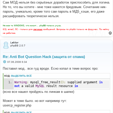
Сам МОД нельзя без серьёзных доработок приспособить для логина.
Но то, что вы хотите - мне тоже кажется бредовым. Сочетание ник-
пароль, уникально, кроме того сам пароль в МД5_хэше, его даже
расшифровать теоретически нельзя.
Не все то WINDOWS, что висит... phpBB только учусь.
ICQ, email, ЛС - только для
личных
сообщений. Вопросы по phpbb только на форумах. По найму
не работаю.
Lektor
phpBB 2.0.7
Re: Anti Bot Question Hack (защита от спама)
С
07.06.2008 6:34
о
о
Поставил мод.. все гуд вроде. Есно копал в теме вопрос про:
б
щ
КОД:
ВЫДЕЛИТЬ ВСЁ
е
н
Warning
:
 mysql_free_result
():
 supplied argument 
is
и
е
not
 a valid 
MySQL
 result resource 
in
(есно все нашел пройдясь по линкам в шапке)
Может в теме было. но вот например тут:
usercp_register.php
КОД:
ВЫДЕЛИТЬ ВСЁ