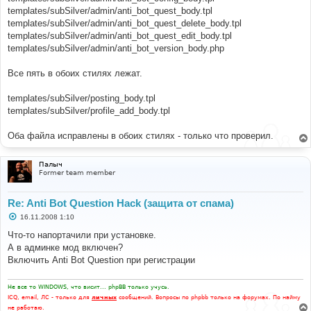
е
templates/subSilver/admin/anti_bot_quest_body.tpl
templates/subSilver/admin/anti_bot_quest_delete_body.tpl
templates/subSilver/admin/anti_bot_quest_edit_body.tpl
templates/subSilver/admin/anti_bot_version_body.php
Все пять в обоих стилях лежат.
templates/subSilver/posting_body.tpl
templates/subSilver/profile_add_body.tpl
Оба файла исправлены в обоих стилях - только что проверил.
Палыч
Former team member
Re: Anti Bot Question Hack (защита от спама)
С
16.11.2008 1:10
о
о
Что-то напортачили при установке.
б
А в админке мод включен?
щ
е
Включить Anti Bot Question при регистрации
н
и
е
Не все то WINDOWS, что висит... phpBB только учусь.
ICQ, email, ЛС - только для
личных
сообщений. Вопросы по phpbb только на форумах. По найму
не работаю.