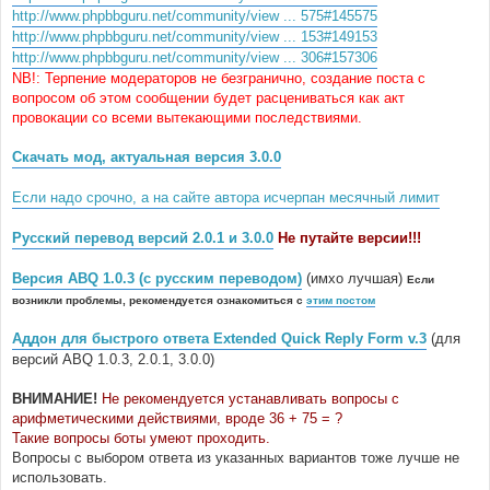
http://www.phpbbguru.net/community/view ... 575#145575
http://www.phpbbguru.net/community/view ... 153#149153
http://www.phpbbguru.net/community/view ... 306#157306
NB!: Терпение модераторов не безгранично, создание поста с
вопросом об этом сообщении будет расцениваться как акт
провокации со всеми вытекающими последствиями.
Скачать мод, актуальная версия 3.0.0
Если надо срочно, а на сайте автора исчерпан месячный лимит
Русский перевод версий 2.0.1 и 3.0.0
Не путайте версии!!!
Версия ABQ 1.0.3 (с русским переводом)
(имхо лучшая)
Если
возникли проблемы, рекомендуется ознакомиться с
этим постом
Аддон для быстрого ответа Extended Quick Reply Form v.3
(для
версий ABQ 1.0.3, 2.0.1, 3.0.0)
ВНИМАНИЕ!
Не рекомендуется устанавливать вопросы с
арифметическими действиями, вроде 36 + 75 = ?
Такие вопросы боты умеют проходить.
Вопросы с выбором ответа из указанных вариантов тоже лучше не
использовать.