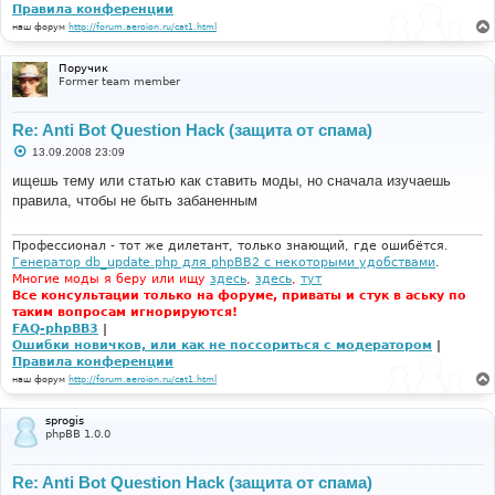
Правила конференции
наш форум
http://forum.aeroion.ru/cat1.html
Поручик
Former team member
Re: Anti Bot Question Hack (защита от спама)
С
13.09.2008 23:09
о
о
ищeшь тeмy или cтaтью кaк cтaвить мoды, нo cнaчaлa изyчaeшь
б
пpaвилa, чтобы нe быть зaбaнeнным
щ
е
н
и
Профессионал - тот же дилетант, только знающий, где ошибётся.
е
Генератор db_update.php для phpBB2 с некоторыми удобствами
.
Многие моды я беру или ищу
здесь
,
здесь
,
тут
Все консультации только на форуме, приваты и стук в аську по
таким вопросам игнорируются!
FAQ-phpBB3
|
Ошибки новичков, или как не поссориться с модератором
|
Правила конференции
наш форум
http://forum.aeroion.ru/cat1.html
sprogis
phpBB 1.0.0
Re: Anti Bot Question Hack (защита от спама)