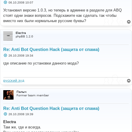
С
06.10.2008 10:07
о
о
Установил версию 1.0.3, но теперь в админке в разделе для ABQ
б
стоят одни знаки вопросов. Подскажите как сделать так чтобы
щ
е
вместо них были нормальные русские буквы?
н
и
е
Electra
phpBB 1.2.0
Re: Anti Bot Question Hack (защита от спама)
С
26.10.2008 19:34
о
о
где описание по установки данного мода?
б
щ
е
н
и
русский зуд
е
Палыч
Former team member
Re: Anti Bot Question Hack (защита от спама)
С
26.10.2008 19:39
о
о
Electra
б
Там же, где и всегда.
щ
е