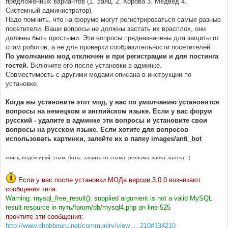
предложенных вариантов (1. Заяц. 2. Корова 3. Медвед 4.
Системный администратор).
Надо помнить, что на форуме могут регистрироваться самые разные
посетители. Ваши вопросы не должны застать их врасплох, они
должны быть простыми. Эти вопросы предназначены для защиты от
спам роботов, а не для проверки сообразительности посетителей.
По умолчанию мод отключен и при регистрации и для постинга
гостей.
Включите его после установки в админке.
Совместимость с другими модами описана в инструкции по
установке.
Когда вы установите этот мод, у вас по умолчанию установятся
вопросы на немецком и английском языке. Если у вас форум
русский - удалите в админке эти вопросы и установите свои
вопросы на русском языке. Если хотите для вопросов
использовать картинки, залейте их в папку images/anti_bot
поиск, индексируй: спам, боты, защита от спама, реклама, капча, каптча =)
Если у вас после установки МОДа
версии 3.0.0
возникают
сообщения типа:
Warning: mysql_free_result(): supplied argument is not a valid MySQL
result resource in путь/forum/db/mysql4.php on line 525
прочтите эти сообщения:
http://www.phpbbguru.net/community/view ... 210#134210