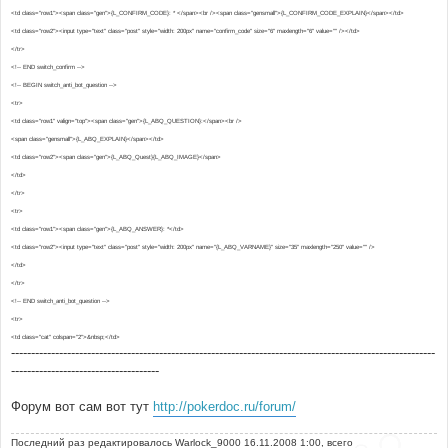
<td class="row1"><span class="gen">{L_CONFIRM_CODE}: * </span><br /><span class="gensmall">{L_CONFIRM_CODE_EXPLAIN}</span></td>
<td class="row2"><input type="text" class="post" style="width: 200px" name="confirm_code" size="6" maxlength="6" value="" /></td>
</tr>
<!-- END switch_confirm -->
<!-- BEGIN switch_anti_bot_question -->
<tr>
<td class="row1" valign="top"><span class="gen">{L_ABQ_QUESTION}:</span><br />
<span class="gensmall">{L_ABQ_EXPLAIN}</span></td>
<td class="row2"><span class="gen">{L_ABQ_Quest}{L_ABQ_IMAGE}</span>
</td>
</tr>
<tr>
<td class="row1"><span class="gen">{L_ABQ_ANSWER}: *</td>
<td class="row2"><input type="text" class="post" style="width: 200px" name="{L_ABQ_VARNAME}" size="35" maxlength="250" value="" />
</td>
</tr>
<!-- END switch_anti_bot_question -->
<tr>
<td class="cat" colspan="2">&nbsp;</td>
----------------------------------------------------------------------------------------------------------
-------------------------------------
Форум вот сам вот тут
http://pokerdoc.ru/forum/
Последний раз редактировалось
Warlock_9000
16.11.2008 1:00, всего