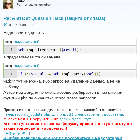
Поручик
Former team member
Re: Anti Bot Question Hack (защита от спама)
С
07.06.2008 9:22
о
о
Надо просто удалить
б
щ
КОД:
ВЫДЕЛИТЬ ВСЁ
е
н
$db
->
sql_freeresult
(
$result
);
и
е
а предлагаемая тобой замена
КОД:
ВЫДЕЛИТЬ ВСЁ
if
(!(
$result
=
$db
->
sql_query
(
$sql
)))
нафиг тут не нужна, ибо запрос на удаление данных, а не на
выборку.
Автор мода видно не очень хорошо разбирается в назначении
функций php по обработке результатов запросов.
Профессионал - тот же дилетант, только знающий, где ошибётся.
Генератор db_update.php для phpBB2 с некоторыми удобствами
.
Многие моды я беру или ищу
здесь
,
здесь
,
тут
Все консультации только на форуме, приваты и стук в аську по
таким вопросам игнорируются!
FAQ-phpBB3
|
Ошибки новичков, или как не поссориться с модератором
|