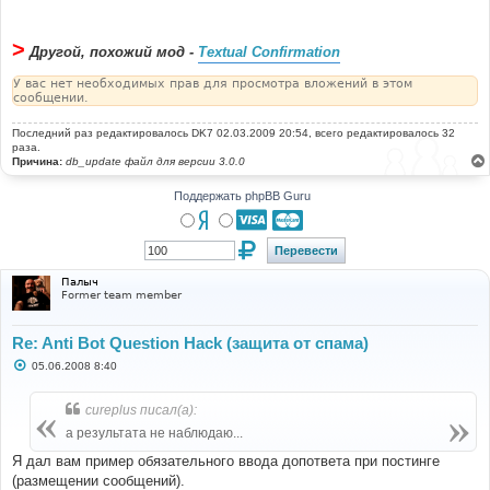
>
Другой, похожий мод -
Textual Confirmation
У вас нет необходимых прав для просмотра вложений в этом
сообщении.
Последний раз редактировалось
DK7
02.03.2009 20:54, всего редактировалось 32
раза.
Причина:
db_update файл для версии 3.0.0
Поддержать phpBB Guru
Палыч
Former team member
Re: Anti Bot Question Hack (защита от спама)
С
05.06.2008 8:40
о
о
б
cureplus писал(а):
щ
е
а результата не наблюдаю...
н
и
Я дал вам пример обязательного ввода допответа при постинге
е
(размещении сообщений).