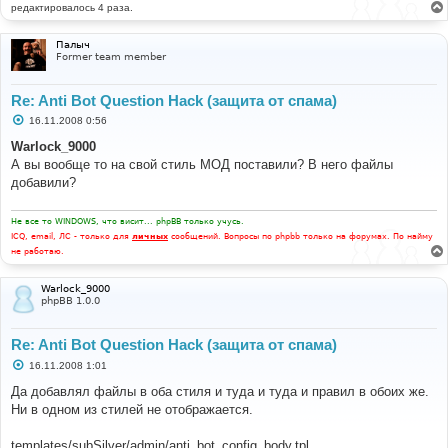
редактировалось 4 раза.
Палыч
Former team member
Re: Anti Bot Question Hack (защита от спама)
С
16.11.2008 0:56
о
о
Warlock_9000
б
А вы вообще то на свой стиль МОД поставили? В него файлы
щ
е
добавили?
н
и
е
Не все то WINDOWS, что висит... phpBB только учусь.
ICQ, email, ЛС - только для
личных
сообщений. Вопросы по phpbb только на форумах. По найму
не работаю.
Warlock_9000
phpBB 1.0.0
Re: Anti Bot Question Hack (защита от спама)
С
16.11.2008 1:01
о
о
Да добавлял файлы в оба стиля и туда и туда и правил в обоих же.
б
Ни в одном из стилей не отображается.
щ
е
н
templates/subSilver/admin/anti_bot_config_body.tpl
и