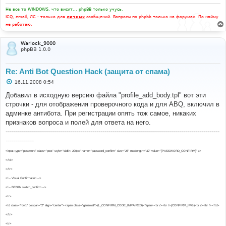
н
и
Не все то WINDOWS, что висит... phpBB только учусь.
е
ICQ, email, ЛС - только для
личных
сообщений. Вопросы по phpbb только на форумах. По найму
не работаю.
Warlock_9000
phpBB 1.0.0
Re: Anti Bot Question Hack (защита от спама)
С
16.11.2008 0:54
о
о
Добавил в исходную версию файла "profile_add_body.tpl" вот эти
б
строчки - для отображения проверочного кода и для ABQ, включил в
щ
е
админке антибота. При регистрации опять тож самое, никаких
н
признаков вопроса и полей для ответа на него.
и
е
----------------------------------------------------------------------------------------------------------
--------------
<input type="password" class="post" style="width: 200px" name="password_confirm" size="25" maxlength="32" value="{PASSWORD_CONFIRM}" />
</td>
</tr>
<!-- Visual Confirmation -->
<!-- BEGIN switch_confirm -->
<tr>
<td class="row1" colspan="2" align="center"><span class="gensmall">{L_CONFIRM_CODE_IMPAIRED}</span><br /><br />{CONFIRM_IMG}<br /><br /></td>
</tr>
<tr>