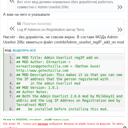
е
Вот этот мод должен нормально (без доработок) работать
н
# 
совместно с Admin Userlist 206c
и
#-----[ FIND ]---------------------------------------
е
А вам на него и указывали
--- 
#
'L_WEBSITE'
=>
$lang
[
'Website'
],
Поручик писал(а):
Log IP Address on Registration автор Terra
#
#-----[ BEFORE, ADD ]--------------------------------
Насчёт - без доработок, не совсем верно. В составе МОДа Admin
----------
Userlist 206c имееться файл contrib/Admin_userlist_regIP_add_on.mod
#
'L_REGHOST'
=>
$lang
[
'Registration_host'
],
КОД:
ВЫДЕЛИТЬ ВСЁ
# 
## MOD Title: Admin Userlist regIP add on
#-----[ FIND ]---------------------------------------
## MOD Author: EXreaction < 
--- 
exreaction@gotechzilla.com > (Nathan Guse) 
#
http://www.gotechzilla.com
'U_WEBSITE'
=>
(
$row
[
'user_website'
]
)
?
## MOD Description: This makes it so that you can see 
$row
[
'user_website'
]
:
''
,
the IP address that the person registered with
##     in the admin Userlist mod
#
## MOD Version: 1.0.1
#-----[ BEFORE, ADD ]--------------------------------
## Author Notes:
----------
## Both the Admin Userlist 2.0.6 mod by Milkboy31 and 
#
wGEric and the Log IP Address on Registration mod by 
'U_REGHOST'
=>
$row
[
'user_reg_host'
],
TerraFrost MUST 
##    be installed before installing this mod, 
# 
otherwise you are just wasting your time. ;)
#-----[ FIND ]---------------------------------------
##
Не все то WINDOWS, что висит... phpBB только учусь.
--- 
## Log IP Address on Registration mod: 
ICQ, email, ЛС - только для
личных
сообщений. Вопросы по phpbb только на форумах. По найму
#
http://www.phpbb.com/phpBB/viewtopic.php?t=281477
не работаю.