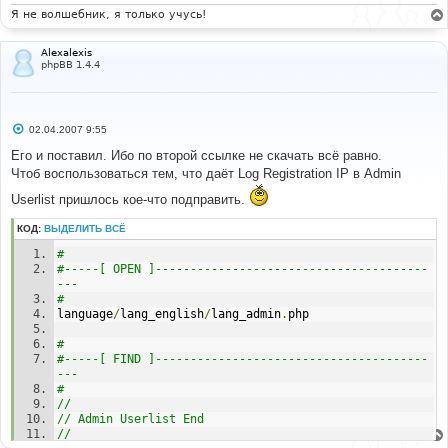
Я не волшебник, я только учусь!
Alexalexis
phpBB 1.4.4
С
02.04.2007 9:55
о
о
Его и поставил. Ибо по второй ссылке не скачать всё равно.
б
Чтоб воспользоваться тем, что даёт Log Registration IP в Admin
щ
е
Userlist пришлось кое-что подправить.
н
и
е
КОД:
ВЫДЕЛИТЬ ВСЁ
# 
#-----[ OPEN ]---------------------------------------
--- 
#
language
/
lang_english
/
lang_admin
.
php
# 
#-----[ FIND ]---------------------------------------
--- 
#
//
// Admin Userlist End
//