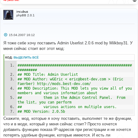
'U_REGIP'
=>
 decode_ip
(
$row
[
'user_regip'
]),
incubus
#
phpBB 2.0.1
#-----[ REPLACE WITH ]-------------------------------
-----------
#
'U_REGIP'
=>
$row
[
'user_reg_ip'
],
С
15.04.2007 16:12
о
#
о
Я тоже себе хочу поставить Admin Userlist 2.0.6 mod by Milkboy31. У
#-----[ SAVE/CLOSE ALL FILES ]-----------------------
б
меня сейчас стоит вот этот мод:
---------
щ
е
#
н
КОД:
ВЫДЕЛИТЬ ВСЁ
и
е
#####################################################
######### 
## MOD Title: Admin Userlist
## MOD Author: wGEric < eric@best-dev.com > (Eric 
Faerber) http://mods.best-dev.com/ 
## MOD Description: This MOD lets you view all of you 
members and various information about 
##			them in the Admin Control Panel.  From 
the list, you can perform 
##			various actions on multiple users.
## MOD Version: 2.0.5b
Скажите, мод, которые я хочу поставить, выполняет те же функции,
что и в моде, который у меня сейчас стоит? Просто хочется
добавить функцию показа IP-адресов при регистрации и не хочется
потерять удобные функции, которые имеются. И есть ли