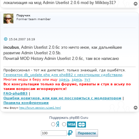
локализация на мод Admin Userlist 2.0.6 mod by Milkboy31?
Поручик
Former team member
С
15.04.2007 16:19
о
о
incubus
, Admin Userlist 2.0.6с это ничто иное, как дальнейшее
б
развитие Admin Userlist 2.0.5b.
щ
е
Почитай MOD History Admin Userlist 2.0.6с, там все написано
н
и
е
Профессионал - тот же дилетант, только знающий, где ошибётся.
Генератор db_update.php для phpBB2 с некоторыми удобствами
.
Многие моды я беру или ищу
здесь
,
здесь
,
тут
Все консультации только на форуме, приваты и стук в аську по
таким вопросам игнорируются!
FAQ-phpBB3
|
Ошибки новичков, или как не поссориться с модератором
|
Правила конференции
наш форум
http://forum.aeroion.ru/cat1.html
Поддержать phpBB Guru