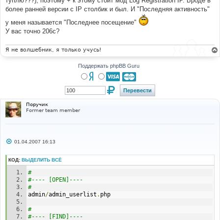
туплю???), поэтому + к этому стоит мод Log Registration IP. Вроде в
н
более ранней версии с IP столбик и был. И "Последняя активность"
и
е
у меня называется "Последнее посещение"
У вас точно 206c?
Я не волшебник, я только учусь!
Поддержать phpBB Guru
Поручик
Former team member
С
01.04.2007 16:13
о
о
б
КОД:
ВЫДЕЛИТЬ ВСЁ
щ
е
#
н
#---- [OPEN]----
и
#
е
admin
/
admin_userlist
.
php
#
#---- [FIND]----