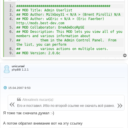
#-----[ OPEN ]---------------------------------------
--- 
############################################### 
#
## MOD Title: Admin Userlist
templates\subSilver\admin\userlist_body
.
tpl
## MOD Author: Milkboy31 < N/A > (Brent Pirolli) N/A
## MOD Author: wGEric < N/A > (Eric Faerber) 
# 
http://mods.best-dev.com
#-----[ FIND ]---------------------------------------
## MOD Collaborator: DreAdeDcoRpSE
--- 
## MOD Description: This MOD lets you view all of you 
#
members and various information about 
<
td 
class
=
"{user_row.ROW_CLASS}"
 width
=
"33%"
><
span 
##			them in the Admin Control Panel.  From 
class
=
"gen"
><
b
>{
L_NAME_FIRST
}:<
/b> 
the list, you can perform 
{user_row.U_NAME_FIRST}</
span
></
td
>
##			various actions on multiple users.
## MOD Version: 2.0.6c 
#
#-----[ IN-LINE FIND ]-------------------------------
---------
unicursal
#
phpBB 1.2.1
{
L_NAME_FIRST
}
#
#-----[ REPLACE WITH ]-------------------------------
С
15.04.2007 9:53
-----------
о
о
#
б
{
L_REGHOST
}
Alexalexis писал(а):
щ
е
Его и поставил. Ибо по второй ссылке не скачать всё равно.
#
н
и
#-----[ IN-LINE FIND ]-------------------------------
Я тоже так сначала думал :-)
е
---------
#
А потом обратил внимание вот на эту ссылку
{
user_row
.
U_NAME_FIRST
}