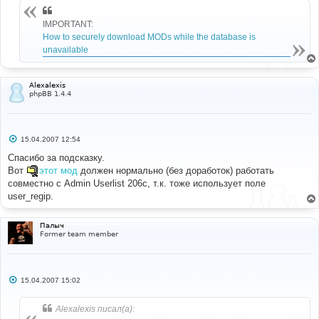
#
IMPORTANT:
#-----[ REPLACE WITH ]-------------------------------
-----------
How to securely download MODs while the database is
#
unavailable
{
user_row
.
U_REGHOST
}
# 
Alexalexis
#-----[ OPEN ]---------------------------------------
phpBB 1.4.4
--- 
#
admin\admin_userlist
.
php
С
15.04.2007 12:54
# 
о
#-----[ FIND ]---------------------------------------
о
Спасибо за подсказку.
--- 
б
Вот
этот мод
должен нормально (без доработок) работать
щ
#
е
совместно с Admin Userlist 206c, т.к. тоже использует поле
$select_sort_by
=
array
(
'user_id'
,
'user_regip'
,
н
user_regip.
и
#
е
#-----[ IN-LINE FIND ]-------------------------------
Палыч
---------
Former team member
#
'user_regip'
,
#
С
15.04.2007 15:02
#-----[ REPLACE WITH ]-------------------------------
о
-----------
о
#
б
Alexalexis писал(а):
'user_reg_ip'
,
щ