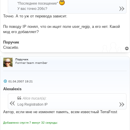
и
"Последнее посещение"
е
У вас точно 206c?
Точно. А то уж от перевода зависит.
По поводу IP понял, что он ищет поле user_regip, а его нет. Какой
мод его добавляет?
Поручик
Спасибо.
Поручик
Former team member
С
01.04.2007 19:21
о
о
Alexalexis
б
щ
Alice писал(а):
е
н
Log Registration IP
и
е
Автор, если мне не изменяет память, всем известный TerraFrost
Добавлено спустя 7 минут 32 секунды: