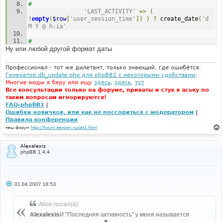
#
'LAST_ACTIVITY'
=>
(
!
empty
(
$row
[
'user_session_time'
])
)
?
 create_date
(
'd 
M Y @ h:ia'
#
Ну или любой другой формат даты
#---- [ IN-LINE FIND]----
#
d M Y 
@
 h
:
ia
Профессионал - тот же дилетант, только знающий, где ошибётся.
Генератор db_update.php для phpBB2 с некоторыми удобствами
.
#
Многие моды я беру или ищу
здесь
,
здесь
,
тут
#---- [ IN-LINE REPLACE WITH]----
Все консультации только на форуме, приваты и стук в аську по
#
таким вопросам игнорируются!
d M Y 
@
 h
:
s
FAQ-phpBB3
|
Ошибки новичков, или как не поссориться с модератором
|
Правила конференции
наш форум
http://forum.aeroion.ru/cat1.html
Alexalexis
phpBB 1.4.4
С
01.04.2007 18:53
о
о
б
Alice писал(а):
щ
е
Alexalexis
И "Последняя активность" у меня называется
н