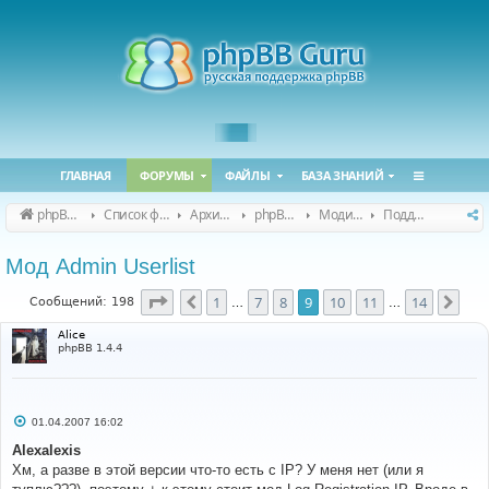
ГЛАВНАЯ
ФОРУМЫ
ФАЙЛЫ
БАЗА ЗНАНИЙ
phpBB Guru
Список форумов
Архивные форумы
phpBB 2.0.x (архив)
Модификация phpBB 2.0.x
Поддержка модов для phpBB 2.0.x
Мод Admin Userlist
Страница
9
из
14
1
7
8
9
10
11
14
Пред.
Сле
Сообщений: 198
…
…
Alice
phpBB 1.4.4
С
01.04.2007 16:02
о
о
Alexalexis
б
Хм, а разве в этой версии что-то есть с IP? У меня нет (или я
щ
е