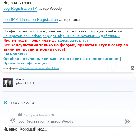
Не, опять гоню
Log Registration IP
автор Woody
Log IP Address on Registration
автор Terra
Профессионал - тот же дилетант, только знающий, где ошибётся.
Генератор db_update.php для phpBB2 с некоторыми удобствами
.
Многие моды я беру или ищу
здесь
,
здесь
,
тут
Все консультации только на форуме, приваты и стук в аську по
таким вопросам игнорируются!
FAQ-phpBB3
|
Ошибки новичков, или как не поссориться с модератором
|
Правила конференции
наш форум
http://forum.aeroion.ru/cat1.html
Alice
phpBB 1.4.4
С
01.04.2007 23:04
о
о
б
Поручик писал(а):
щ
е
Log Registration IP автор Woody
н
и
Именно! Хороший мод..
е