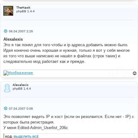
#
TheHawk
#-----[ BEFORE, ADD ]--------------------------------
phpBB 1.4.4
----------
#
$lang
[
'Registration_IP'
]
=
'Registration IP'
;
$lang
[
'Registration_host'
]
=
'Registration host'
;
С
06.04.2007 2:26
о
# 
о
Alexalexis
#-----[ OPEN ]---------------------------------------
б
Это я так понял для того чтобы и ip адреса добавить можно было.
щ
--- 
е
Идея конечно очень хорошая и нужная, только я вот у себя многое
#
н
из того что выше написано не нашёл в файлах (строк таких) и
language
/
lang_russian
/
lang_admin
.
php
и
е
следовательно мод работает как и прежде.
# 
#-----[ FIND ]---------------------------------------
--- 
#
//
Alexalexis
// Admin Userlist End
phpBB 1.4.4
//
#
#-----[ BEFORE, ADD ]--------------------------------
С
07.04.2007 0:06
----------
о
о
#
Это позволяет видеть IP и хост (если он резолвится. Если нет - IP) с
б
$lang
[
'Registration_IP'
]
=
'Зарег. с IP'
;
которых была регистрация.
щ
$lang
[
'Registration_host'
]
=
'Зарег. с хоста'
;
е
У меня Edited-Admin_Userlist_206c
н
и
# 
КОД:
ВЫДЕЛИТЬ ВСЁ
е