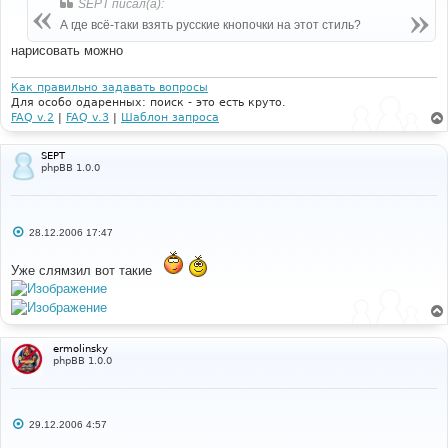
SEPT писал(а):
щ
е
А где всё-таки взять русские кнопочки на этот стиль?
н
и
нарисовать можно
е
Как правильно задавать вопросы
Для особо одаренных: поиск - это есть круто.
FAQ v.2
|
FAQ v.3
|
Шаблон запроса
SEPT
phpBB 1.0.0
С
28.12.2006 17:47
о
о
б
Уже слямзил вот такие
щ
е
н
и
е
ermolinsky
phpBB 1.0.0
С
29.12.2006 4:57
о
о