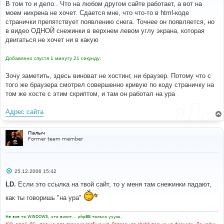
о
В том то и дело.. Что на любом другом сайте работает, а вот на
б
моем нихрена не хочет. Сдается мне, что что-то в html-коде
щ
е
странички препятствует появлению снега. Точнее он появляется, но
н
в видео ОДНОЙ снежинки в верхнем левом углу экрана, которая
и
е
двигаться не хочет ни в какую
Добавлено спустя 1 минуту 21 секунду:
Зочу заметить, здесь виноват не хостинг, ни браузер. Потому что с
того же браузера смотрел совершенно кривую по коду страничку на
том же хосте с этим скриптом, и там он работал на ура
Адрес сайта
Палыч
Former team member
С
25.12.2006 15:42
о
о
LD.
Если это ссылка на твой сайт, то у меня там снежинки падают,
б
щ
как ты говоришь "на ура"
е
н
и
Не все то WINDOWS, что висит... phpBB только учусь.
е