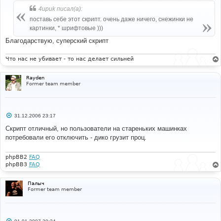
б
4upuk писал(а):
щ
е
поставь себе этот скрипт. очень даже ничего, снежинки не
н
картинки, * шрифтовые )))
и
е
Благодарствую, суперский скрипт
Что нас не убивает - то нас делает сильней
Rayden
Former team member
С
31.12.2006 23:17
о
о
Скрипт отличный, но пользователи на стареньких машинках
б
потребовали его отключить - дико грузит проц.
щ
е
н
и
phpBB2
FAQ
е
phpBB3
FAQ
Палыч
Former team member
С