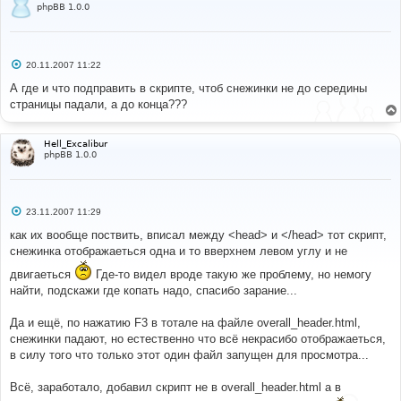
phpBB 1.0.0
С
20.11.2007 11:22
о
о
А где и что подправить в скрипте, чтоб снежинки не до середины
б
страницы падали, а до конца???
щ
е
н
и
Hell_Excalibur
е
phpBB 1.0.0
С
23.11.2007 11:29
о
о
как их вообще поствить, вписал между <head> и </head> тот скрипт,
б
снежинка отображаеться одна и то вверхнем левом углу и не
щ
е
двигаеться
Где-то видел вроде такую же проблему, но немогу
н
и
найти, подскажи где копать надо, спасибо зарание...
е
Да и ещё, по нажатию F3 в тотале на файле overall_header.html,
снежинки падают, но естественно что всё некрасибо отображаеться,
в силу того что только этот один файл запущен для просмотра...
Всё, заработало, добавил скрипт не в overall_header.html а в