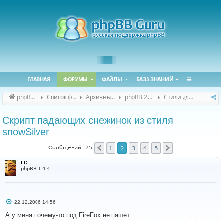
ГЛАВНАЯ
ФОРУМЫ
ФАЙЛЫ
БАЗА ЗНАНИЙ
phpBB Guru
Список форумов
Архивные форумы
phpBB 2.0.x (архив)
Стили для phpBB 2.0.x
Скрипт падающих снежинок из стиля
snowSilver
1
2
3
4
5
Пред.
След.
Сообщений: 75
LD.
phpBB 1.4.4
С
22.12.2006 14:56
о
о
А у меня почему-то под FireFox не пашет...
б