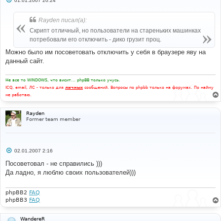
01.01.2007 20:24
о
о
б
Rayden писал(а):
щ
е
Скрипт отличный, но пользователи на стареньких машинках
н
потребовали его отключить - дико грузит проц.
и
е
Можно было им посоветовать отключить у себя в браузере яву на
данный сайт.
Не все то WINDOWS, что висит... phpBB только учусь.
ICQ, email, ЛС - только для
личных
сообщений. Вопросы по phpbb только на форумах. По найму
не работаю.
Rayden
Former team member
С
02.01.2007 2:16
о
о
Посоветовал - не справились )))
б
Да ладно, я люблю своих пользователей)))
щ
е
н
и
phpBB2
FAQ
е
phpBB3
FAQ
WandereR