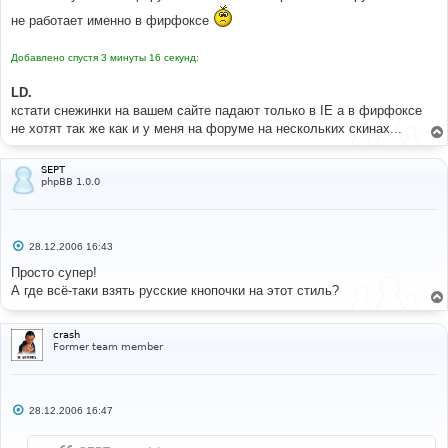
н
и
не работает именно в фирфоксе
е
Добавлено спустя 3 минуты 16 секунд:
LD.
кстати снежинки на вашем сайте падают только в IE а в фирфоксе
не хотят так же как и у меня на форуме на нескольких скинах...
SEPT
phpBB 1.0.0
С
28.12.2006 16:43
о
о
Просто супер!
б
А где всё-таки взять русские кнопочки на этот стиль?
щ
е
н
и
crash
е
Former team member
С
28.12.2006 16:47
о
о
б