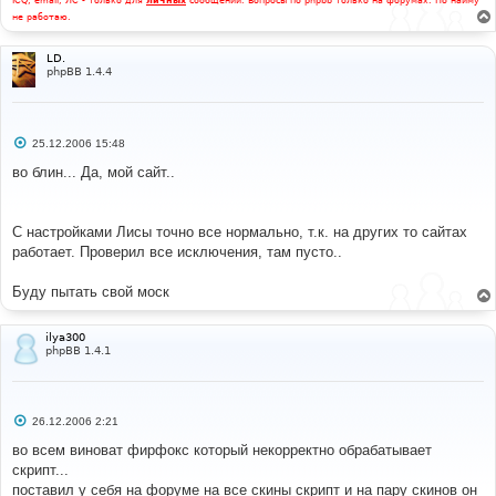
ICQ, email, ЛС - только для
личных
сообщений. Вопросы по phpbb только на форумах. По найму
не работаю.
LD.
phpBB 1.4.4
С
25.12.2006 15:48
о
о
во блин... Да, мой сайт..
б
щ
е
н
С настройками Лисы точно все нормально, т.к. на других то сайтах
и
е
работает. Проверил все исключения, там пусто..
Буду пытать свой моск
ilya300
phpBB 1.4.1
С
26.12.2006 2:21
о
о
во всем виноват фирфокс который некорректно обрабатывает
б
скрипт...
щ
е
поставил у себя на форуме на все скины скрипт и на пару скинов он