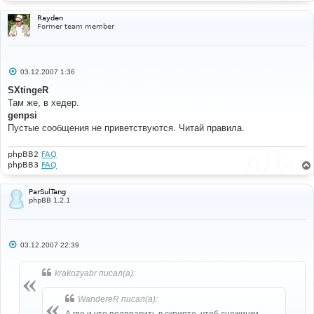
Rayden
Former team member
С
03.12.2007 1:36
о
о
SXtingeR
б
Там же, в хедер.
щ
е
genpsi
н
Пустые сообщения не приветствуются. Читай правила.
и
е
phpBB2
FAQ
phpBB3
FAQ
ParSulTang
phpBB 1.2.1
С
03.12.2007 22:39
о
о
б
krakozyabr писал(а):
щ
е
н
WandereR писал(а):
и
е
А где и что подправить в скрипте, чтоб снежинки