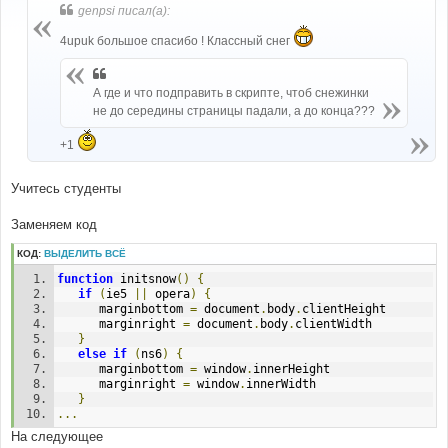
б
genpsi писал(а):
щ
е
4upuk большое спасибо ! Классный снег
н
и
е
А где и что подправить в скрипте, чтоб снежинки
не до середины страницы падали, а до конца???
+1
Учитесь студенты
Заменяем код
КОД:
ВЫДЕЛИТЬ ВСЁ
function
 initsnow
()
{
if
(
ie5 
||
 opera
)
{
      marginbottom 
=
 document
.
body
.
clientHeight 
      marginright 
=
 document
.
body
.
clientWidth 
}
else
if
(
ns6
)
{
      marginbottom 
=
 window
.
innerHeight 
      marginright 
=
 window
.
innerWidth 
}
...
На следующее