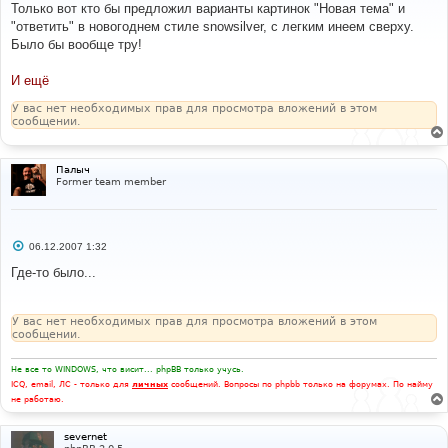
о
Только вот кто бы предложил варианты картинок "Новая тема" и
б
"ответить" в новогоднем стиле snowsilver, с легким инеем сверху.
щ
е
Было бы вообще тру!
н
и
е
И ещё
У вас нет необходимых прав для просмотра вложений в этом
сообщении.
Палыч
Former team member
С
06.12.2007 1:32
о
о
Где-то было...
б
щ
е
н
У вас нет необходимых прав для просмотра вложений в этом
и
сообщении.
е
Не все то WINDOWS, что висит... phpBB только учусь.
ICQ, email, ЛС - только для
личных
сообщений. Вопросы по phpbb только на форумах. По найму
не работаю.
severnet