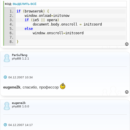
КОД:
ВЫДЕЛИТЬ ВСЁ
if
(
browserok
)
{
	window
.
onload
=
initsnow
if
(
ie5 
||
 opera
)
		document
.
body
.
onscroll 
=
 initcoord
else
		window
.
onscroll
=
initcoord
}
ParSulTang
phpBB 1.2.1
С
04.12.2007 10:34
о
о
eugene2k
, спасибо, профессор
б
щ
е
н
и
eugene2k
е
phpBB 1.0.0
С
04.12.2007 14:17
о