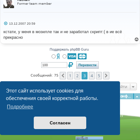
Former team member
С
13.12.2007 20:59
о
о
кстати, у меня в мозилле так и не заработал скрипт:( в ие всё
б
прекрасно
щ
е
н
и
Поддержать phpBB Guru
е
1
2
3
4
5
Пред.
След.
Сообщений: 75
Перейти
Этот сайт использует cookies для
Главная
Форумы
Наша команда
О команде
Конфиденциальность
обеспечения своей корректной работы.
Подробнее
Time: 0.217s
| Peak Memory Usage: 3.07 МБ | GZIP: Off |
Queries: 39
© phpBB Guru, 2004—2026
Согласен
Powered by
phpBB
Style by
Artodia