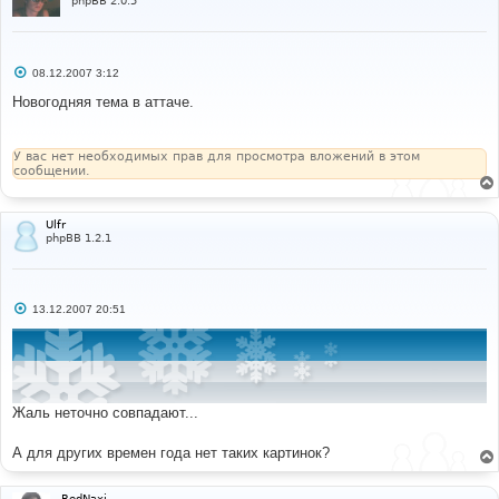
phpBB 2.0.5
С
08.12.2007 3:12
о
о
Новогодняя тема в аттаче.
б
щ
е
н
У вас нет необходимых прав для просмотра вложений в этом
и
сообщении.
е
Ulfr
phpBB 1.2.1
С
13.12.2007 20:51
о
о
б
щ
е
н
и
Жаль неточно совпадают...
е
А для других времен года нет таких картинок?
RedNaxi