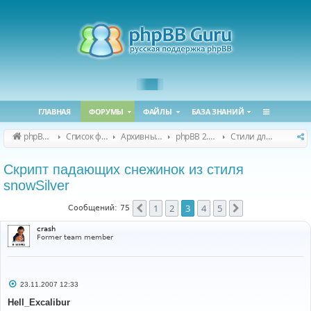
ГЛАВНАЯ
ФОРУМЫ
ФАЙЛЫ
БАЗА ЗНАНИЙ
phpBB Guru
Список форумов
Архивные форумы
phpBB 2.0.x (архив)
Стили для phpBB 2.0.x
Скрипт падающих снежинок из стиля
snowSilver
1
2
3
4
5
Пред.
След.
Сообщений: 75
crash
Former team member
С
23.11.2007 12:33
о
о
Hell_Excalibur
б