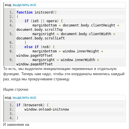
КОД:
ВЫДЕЛИТЬ ВСЁ
function
 initcoord
()
{
if
(
ie5 
||
 opera
)
{
		marginbottom 
=
 document
.
body
.
clientHeight 
+
document
.
body
.
scrollTop
		marginright 
=
 document
.
body
.
clientWidth 
+
document
.
body
.
scrollLeft
}
else
if
(
ns6
)
{
		marginbottom 
=
 window
.
innerHeight 
+
window
.
pageYOffset
		marginright 
=
 window
.
innerWidth 
+
window
.
pageXOffset
То есть, мы выделили инициализацию переменных в отдельную
}
}
функцию. Теперь нам надо, чтобы эти координаты менялись каждый
раз, когда мы прокручиваем страницу.
function
 initsnow
()
{
Ищем строчки
	initcoord
()
...
КОД:
ВЫДЕЛИТЬ ВСЁ
if
(
browserok
)
{
	window
.
onload
=
initsnow
}
И заменяем на