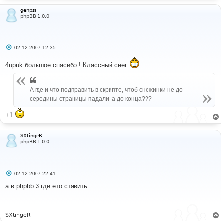
genpsi
phpBB 1.0.0
С
02.12.2007 12:35
о
о
4upuk большое спасибо ! Классный снег
б
щ
е
н
и
А где и что подправить в скрипте, чтоб снежинки не до
е
середины страницы падали, а до конца???
+1
SXtingeR
phpBB 1.0.0
С
02.12.2007 22:41
о
о
а в phpbb 3 где ето ставить
б
щ
е
н
и
SXtingeR
е