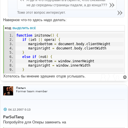
не до середины страницы падали, а до конца???
Тоже этот вопрос интересует.
Наверное что-то здесь надо делать:
КОД:
ВЫДЕЛИТЬ ВСЁ
function
 initsnow
()
{
if
(
ie5 
||
 opera
)
{
      marginbottom 
=
 document
.
body
.
clientHeight 
      marginright 
=
 document
.
body
.
clientWidth 
}
else
if
(
ns6
)
{
      marginbottom 
=
 window
.
innerHeight 
      marginright 
=
 window
.
innerWidth 
}
Хотелось бы мнение здешних отцов услышать.
Палыч
Former team member
С
04.12.2007 0:13
о
о
ParSulTang
б
Попробуйте для Оперы заменить на
щ
е