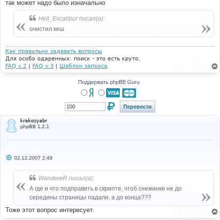
так может надо было изначально
щ
е
н
Hell_Excalibur писал(а):
и
е
очистил кеш
Как правильно задавать вопросы
Для особо одаренных: поиск - это есть круто.
FAQ v.2
|
FAQ v.3
|
Шаблон запроса
Поддержать phpBB Guru
krakozyabr
phpBB 1.2.1
С
02.12.2007 2:49
о
о
б
WandereR писал(а):
щ
е
А где и что подправить в скрипте, чтоб снежинки не до
н
середины страницы падали, а до конца???
и
е
Тоже этот вопрос интересует.