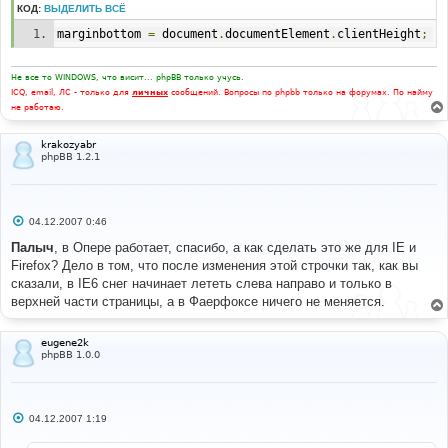
н
КОД:
ВЫДЕЛИТЬ ВСЁ
и
е
marginbottom 
=
 document
.
documentElement
.
clientHeight
;
Не все то WINDOWS, что висит... phpBB только учусь.
ICQ, email, ЛС - только для
личных
сообщений. Вопросы по phpbb только на форумах. По найму
не работаю.
krakozyabr
phpBB 1.2.1
С
04.12.2007 0:46
о
о
Палыч
, в Опере работает, спасибо, а как сделать это же для IE и
б
Firefox? Дело в том, что после изменения этой строчки так, как вы
щ
е
сказали, в IE6 снег начинает лететь слева направо и только в
н
верхней части страницы, а в Фаерфоксе ничего не меняется.
и
е
eugene2k
phpBB 1.0.0
С
04.12.2007 1:19
о
о