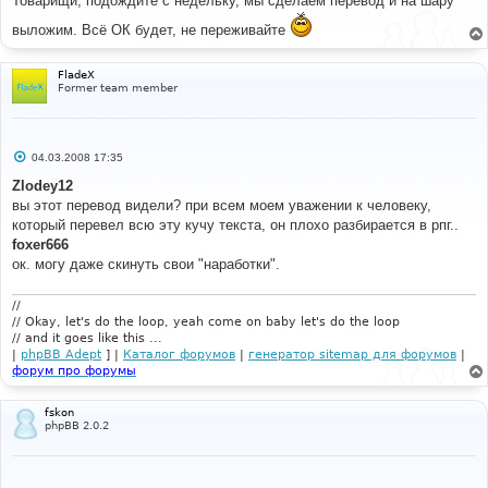
Товарищи, подождите с недельку, мы сделаем перевод и на шару
б
щ
выложим. Всё ОК будет, не переживайте
е
н
и
е
FladeX
Former team member
С
04.03.2008 17:35
о
о
Zlodey12
б
вы этот перевод видели? при всем моем уважении к человеку,
щ
е
который перевел всю эту кучу текста, он плохо разбирается в рпг..
н
foxer666
и
е
ок. могу даже скинуть свои "наработки".
//
// Okay, let's do the loop, yeah come on baby let's do the loop
// and it goes like this ...
|
phpBB Adept
] |
Каталог форумов
|
генератор sitemap для форумов
|
форум про форумы
fskon
phpBB 2.0.2