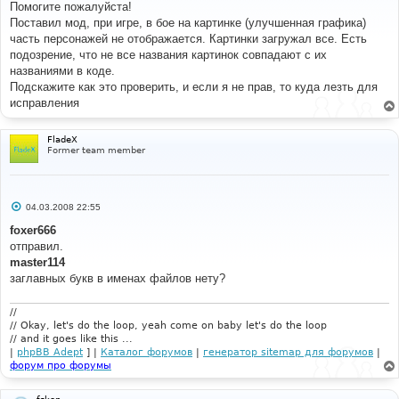
о
Помогите пожалуйста!
б
Поставил мод, при игре, в бое на картинке (улучшенная графика)
щ
е
часть персонажей не отображается. Картинки загружал все. Есть
н
подозрение, что не все названия картинок совпадают с их
и
е
названиями в коде.
Подскажите как это проверить, и если я не прав, то куда лезть для
исправления
FladeX
Former team member
С
04.03.2008 22:55
о
о
foxer666
б
отправил.
щ
е
master114
н
заглавных букв в именах файлов нету?
и
е
//
// Okay, let's do the loop, yeah come on baby let's do the loop
// and it goes like this ...
|
phpBB Adept
] |
Каталог форумов
|
генератор sitemap для форумов
|
форум про форумы