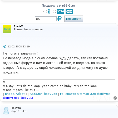
н
и
Поддержать phpBB Guru
е
FladeX
Former team member
С
12.02.2008 23:19
о
о
Нет, опять завалили((
б
Но перевод мода в любом случае буду делать, так как поставил
щ
е
отдельный форум с ним в локальной сети, и надеюсь на приток
н
юзеров. А с существующей локализацией вряд ли кому по душе
и
е
придется.
//
// Okay, let's do the loop, yeah come on baby let's do the loop
// and it goes like this ...
|
phpBB Adept
] |
Каталог форумов
|
генератор sitemap для форумов
|
форум про форумы
Нектор
phpBB 1.4.3