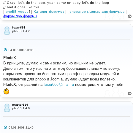
// Okay, let's do the loop, yeah come on baby let's do the loop
// and it goes like this ...
|
phpBB Adept
] |
Каталог форумов
|
генератор sitemap для форумов
|
форум про форумы
foxer666
phpBB 1.4.2
С
04.03.2008 20:36
о
о
FladeX
б
В принципе, думаю и сами осилим, но лишним не будет.
щ
е
Дело в том, что у нас на этот мод бооольшие планы + ко всему,
н
открываем проект по бесплатным профф переводам модулей и
и
е
компонентов для phpbb и Joomla, думаю будет всем полезно.
FladeX
, отправляй на
foxer666@mail.ru
посмотрим, что там у тебя
master114
phpBB 1.4.0
С
04.03.2008 21:40
о