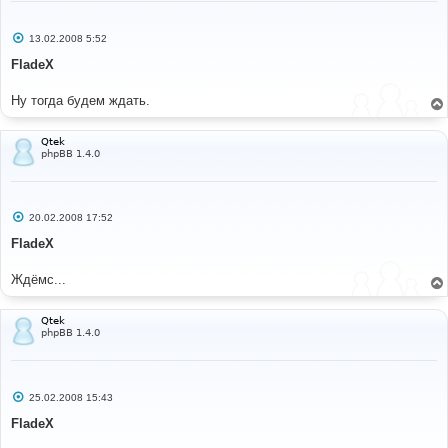
С
13.02.2008 5:52
о
о
FladeX
б
щ
е
Ну тогда будем ждать.
н
и
е
Qtek
phpBB 1.4.0
С
20.02.2008 17:52
о
о
FladeX
б
щ
е
Ждёмс...
н
и
е
Qtek
phpBB 1.4.0
С
25.02.2008 15:43
о
о
FladeX
б
щ