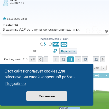
fskon
phpBB 2.0.2
С
04.03.2008 23:36
о
о
master114
б
В админке АДР есть пункт сопоставления картинки.
щ
е
н
и
Поддержать phpBB Guru
е
Страница
13
из
22
1
11
12
13
14
15
22
Пред.
Сл
Сообщений: 318
…
…
Перейти
Этот сайт использует cookies для
Главная
Форумы
Наша команда
О команде
Конфиденциальность
обеспечения своей корректной работы.
Подробнее
Time: 0.147s
| Peak Memory Usage: 3.08 МБ | GZIP: Off |
Queries: 39
© phpBB Guru, 2004—2026
Согласен
Powered by
phpBB
Style by
Artodia