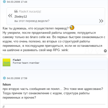
С
04.03.2008 17:44
о
о
б
FladeX писал(а):
щ
е
Zlodey12
н
вы этот перевод видели?
и
е
Как ты думаешь, кто осуществлял перевод?
Ну уморили, после проделанной работы злодеем, потрудиться
самому только во благо себе же. Во первых быстрее ознакомишься с
кодом, что очень полезно, во вторых со структурой работы
переменных, в последущем пригодиться, если не останавливаться
на шаблоне и развивать свой мир RPG :wink:
FladeX
Former team member
С
04.03.2008 17:59
о
о
fskon
б
про вторую часть сообщения не понял... Это тоже мне адресовано?
щ
е
Тогда причем тут ознакомление с кодом, структура работы
н
переменных и прочее?
и
е
//