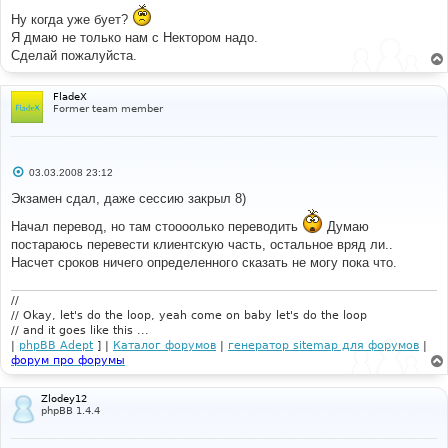
е
Ну когда уже бует?
н
и
Я дмаю не только нам с Нектором надо.
е
Сделай пожалуйста.
FladeX
Former team member
С
03.03.2008 23:12
о
о
Экзамен сдал, даже сессию закрыл 8)
б
щ
Начал перевод, но там стоооолько переводить
Думаю
е
постараюсь перевести клиентскую часть, остальное вряд ли..
н
и
Насчет сроков ничего определенного сказать не могу пока что.
е
//
// Okay, let's do the loop, yeah come on baby let's do the loop
// and it goes like this ...
|
phpBB Adept
] |
Каталог форумов
|
генератор sitemap для форумов
|
форум про форумы
Zlodey12
phpBB 1.4.4