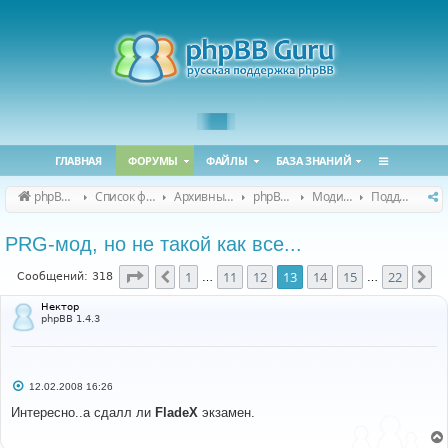
ГЛАВНАЯ
ФОРУМЫ
ФАЙЛЫ
БАЗА ЗНАНИЙ
phpBB Guru
Список форумов
Архивные форумы
phpBB 2.0.x (архив)
Модификация phpBB 2.0.x
Поддержка модов для phpBB 2.0.x
PRG-мод, но не такой как все...
Страница
13
из
22
1
11
12
13
14
15
22
Пред.
Сл
Сообщений: 318
…
…
Нектор
phpBB 1.4.3
С
12.02.2008 16:26
о
о
Интересно..а сдалл ли
FladeX
экзамен.
б
щ
е