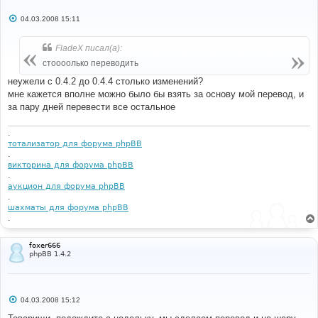
С
04.03.2008 15:11
о
о
б
FladeX писал(а):
щ
е
стоооолько переводить
н
и
неужели с 0.4.2 до 0.4.4 столько изменений?
е
мне кажется вполне можно было бы взять за основу мой перевод, и
за пару дней перевести все остальное
.
тотализатор для форума phpBB
.
викторина для форума phpBB
.
аукцион для форума phpBB
.
шахматы для форума phpBB
.
foxer666
phpBB 1.4.2
С
04.03.2008 15:12
о
о