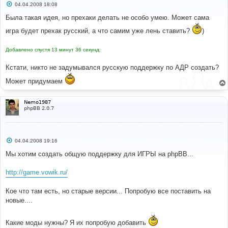
С
04.04.2008 18:08
о
о
Была такая идея, но прехаки делать не особо умею. Может сама
б
щ
игра будет прехак русский, а что самим уже лень ставить?
)
е
н
и
Добавлено спустя 13 минут 36 секунд:
е
Кстати, никто не задумывался русскую поддержку по АДР создать?
Может придумаем
Nemo1987
phpBB 2.0.7
С
04.04.2008 19:16
о
о
Мы хотим создать общую поддержку для ИГРЫ на phpBB...
б
щ
е
http://game.vowik.ru/
н
и
е
Кое что там есть, но старые версии... Попробую все поставить на
новые....
Какие моды нужны? Я их попробую добавить