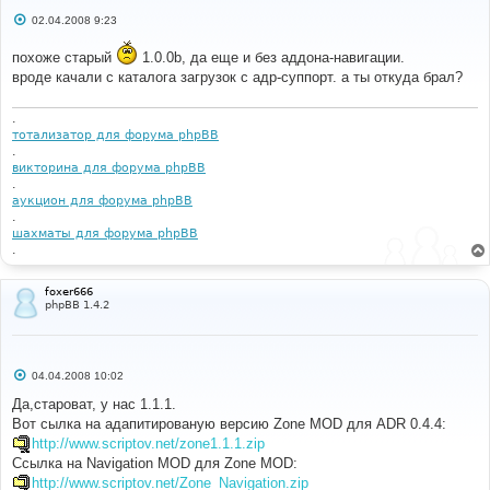
С
02.04.2008 9:23
о
о
похоже старый
1.0.0b, да еще и без аддона-навигации.
б
щ
вроде качали с каталога загрузок с адр-суппорт. а ты откуда брал?
е
н
и
.
е
тотализатор для форума phpBB
.
викторина для форума phpBB
.
аукцион для форума phpBB
.
шахматы для форума phpBB
.
foxer666
phpBB 1.4.2
С
04.04.2008 10:02
о
о
Да,староват, у нас 1.1.1.
б
Вот сылка на адапитированую версию Zone MOD для ADR 0.4.4:
щ
е
http://www.scriptov.net/zone1.1.1.zip
н
Ссылка на Navigation MOD для Zone MOD:
и
е
http://www.scriptov.net/Zone_Navigation.zip