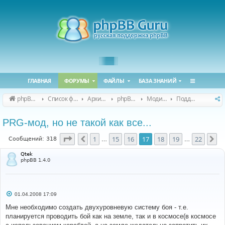
ГЛАВНАЯ
ФОРУМЫ
ФАЙЛЫ
БАЗА ЗНАНИЙ
phpBB Guru
Список форумов
Архивные форумы
phpBB 2.0.x (архив)
Модификация phpBB 2.0.x
Поддержка модов для phpBB 2.0.x
PRG-мод, но не такой как все...
Страница
17
из
22
1
15
16
17
18
19
22
Пред.
Сл
Сообщений: 318
…
…
Qtek
phpBB 1.4.0
С
01.04.2008 17:09
о
о
Мне необходимо создать двухуровневую систему боя - т.е.
б
планируется проводить бой как на земле, так и в космосе(в космосе
щ
е