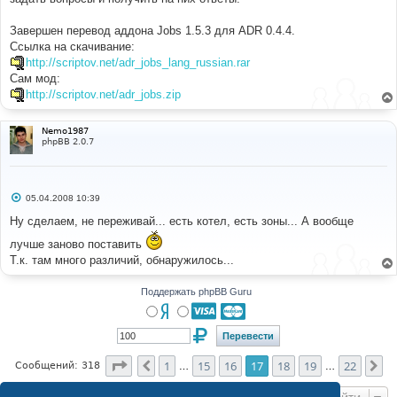
Завершен перевод аддона Jobs 1.5.3 для ADR 0.4.4.
Ссылка на скачивание:
http://scriptov.net/adr_jobs_lang_russian.rar
Сам мод:
http://scriptov.net/adr_jobs.zip
Nemo1987
phpBB 2.0.7
С
05.04.2008 10:39
о
о
Ну сделаем, не переживай... есть котел, есть зоны... А вообще
б
щ
лучше заново поставить
е
Т.к. там много различий, обнаружилось...
н
и
е
Поддержать phpBB Guru
Страница
17
из
22
1
15
16
17
18
19
22
Пред.
Сл
Сообщений: 318
…
…