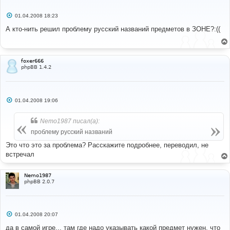
С
01.04.2008 18:23
о
о
А кто-нить решил проблему русский названий предметов в ЗОНЕ?:((
б
щ
е
н
и
foxer666
е
phpBB 1.4.2
С
01.04.2008 19:06
о
о
б
Nemo1987 писал(а):
щ
е
проблему русский названий
н
и
Это что это за проблема? Расскажите подробнее, переводил, не
е
встречал
Nemo1987
phpBB 2.0.7
С
01.04.2008 20:07
о
о
да в самой игре... там где надо указывать какой предмет нужен, что