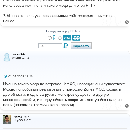
с использованием кораблей, а на земле жедательно запретить их
н
использование) - нет ли такого мода для этой РПГ?
и
е
З.Ы. просто весь уже англоязычный сайт обшарил - ничего не
нашел.
Поддержать phpBB Guru
foxer666
phpBB 1.4.2
С
01.04.2008 18:20
о
о
Именно такого мода не встречал, ИМХО, наврядли он и существует.
б
Можно попробовать реализовать с помощью Zones MOD. Создать
щ
е
две области, в одну загрузить монстров-существ, в другую
н
монстров-корабли, и в одну область запретить доступ без наличия
и
е
вещи (например, космического корабля).
Nemo1987
phpBB 2.0.7