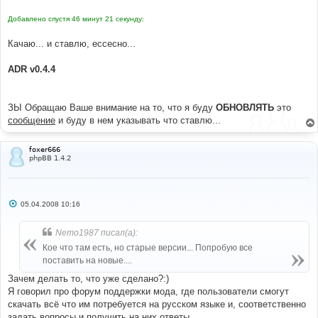
Добавлено спустя 46 минут 21 секунду:
Качаю... и ставлю, ессесно...
ADR v0.4.4
ЗЫ Обращаю Ваше внимание на то, что я буду
ОБНОВЛЯТЬ
это
сообщение
и буду в нем указывать что ставлю...
foxer666
phpBB 1.4.2
С
05.04.2008 10:16
о
о
б
Nemo1987 писал(а):
щ
е
Кое что там есть, но старые версии... Попробую все
н
поставить на новые....
и
е
Зачем делать то, что уже сделано?:)
Я говорил про форум поддержки мода, где пользователи смогут
скачать всё что им потребуется на русском языке и, соответственно
задать вопросы и получить на них ответы.