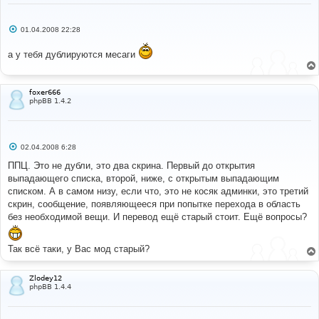
С
01.04.2008 22:28
о
о
а у тебя дублируются месаги
б
щ
е
н
и
foxer666
е
phpBB 1.4.2
С
02.04.2008 6:28
о
о
ППЦ. Это не дубли, это два скрина. Первый до открытия
б
выпадающего списка, второй, ниже, с открытым выпадающим
щ
е
списком. А в самом низу, если что, это не косяк админки, это третий
н
скрин, сообщение, появляющееся при попытке перехода в область
и
е
без необходимой вещи. И перевод ещё старый стоит. Ещё вопросы?
Так всё таки, у Вас мод старый?
Zlodey12
phpBB 1.4.4