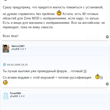
Сразу предупрежу, что придется малость помаяться с установкой,
но думаю справитесь без проблем.
Кстати, есть 90 готовых
областей для Zone MOD с изображениями, если надо, то залью.
Есть и вещи для магазина с изображениями. Все на английском, не
переводил, пока не вижу смысла.
Всех благ!
Nemo1987
phpBB 2.0.7
С
04.04.2008 16:15
о
о
Ты лучше выложи уже промоденый форум... готовый )))
б
щ
Со всеми модами с этой игрушкой + полная руссификация...
)))
е
н
и
е
foxer666
phpBB 1.4.2