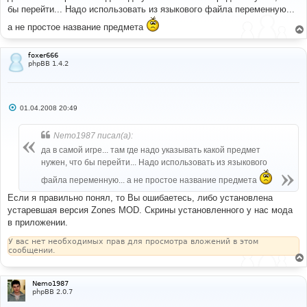
б
бы перейти... Надо использовать из языкового файла переменную...
щ
е
а не простое название предмета
н
и
е
foxer666
phpBB 1.4.2
С
01.04.2008 20:49
о
о
б
Nemo1987 писал(а):
щ
е
да в самой игре... там где надо указывать какой предмет
н
нужен, что бы перейти... Надо использовать из языкового
и
е
файла переменную... а не простое название предмета
Если я правильно понял, то Вы ошибаетесь, либо установлена
устаревшая версия Zones MOD. Скрины установленного у нас мода
в приложении.
У вас нет необходимых прав для просмотра вложений в этом
сообщении.
Nemo1987
phpBB 2.0.7