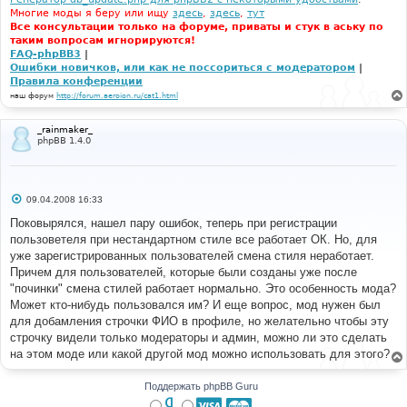
Многие моды я беру или ищу
здесь
,
здесь
,
тут
Все консультации только на форуме, приваты и стук в аську по
таким вопросам игнорируются!
FAQ-phpBB3
|
Ошибки новичков, или как не поссориться с модератором
|
Правила конференции
наш форум
http://forum.aeroion.ru/cat1.html
_rainmaker_
phpBB 1.4.0
С
09.04.2008 16:33
о
о
Поковырялся, нашел пару ошибок, теперь при регистрации
б
пользоветеля при нестандартном стиле все работает ОК. Но, для
щ
е
уже зарегистрированных пользователей смена стиля неработает.
н
Причем для пользователей, которые были созданы уже после
и
е
"починки" смена стилей работает нормально. Это особенность мода?
Может кто-нибудь пользовался им? И еще вопрос, мод нужен был
для добамления строчки ФИО в профиле, но желательно чтобы эту
строчку видели только модераторы и админ, можно ли это сделать
на этом моде или какой другой мод можно использовать для этого?
Поддержать phpBB Guru