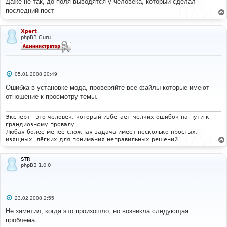
Даже не так, до поля выводятся у человека, который сделал
последний пост
Xpert
phpBB Guru
С
05.01.2008 20:49
о
о
Ошибка в установке мода, проверяйте все файлы которые имеют
б
отношение к просмотру темы.
щ
е
н
и
Эксперт - это человек, который избегает мелких ошибок на пути к
е
грандиозному провалу.
Любая более-менее сложная задача имеет несколько простых,
изящных, лёгких для понимания неправильных решений
STR
phpBB 1.0.0
С
23.02.2008 2:55
о
о
Не заметил, когда это произошло, но возникла следующая
б
проблема:
щ