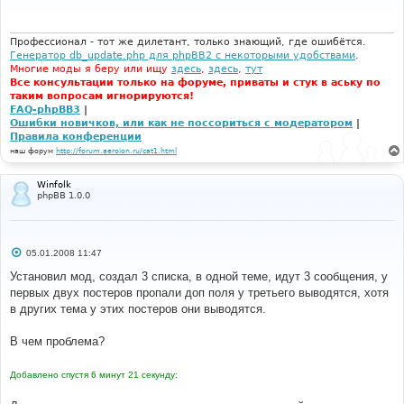
щ
е
н
и
Профессионал - тот же дилетант, только знающий, где ошибётся.
е
Генератор db_update.php для phpBB2 с некоторыми удобствами
.
Многие моды я беру или ищу
здесь
,
здесь
,
тут
Все консультации только на форуме, приваты и стук в аську по
таким вопросам игнорируются!
FAQ-phpBB3
|
Ошибки новичков, или как не поссориться с модератором
|
Правила конференции
наш форум
http://forum.aeroion.ru/cat1.html
Winfolk
phpBB 1.0.0
С
05.01.2008 11:47
о
о
Установил мод, создал 3 списка, в одной теме, идут 3 сообщения, у
б
первых двух постеров пропали доп поля у третьего выводятся, хотя
щ
е
в других тема у этих постеров они выводятся.
н
и
е
В чем проблема?
Добавлено спустя 6 минут 21 секунду: