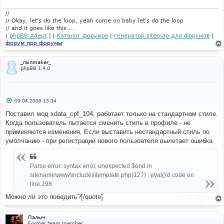
//
// Okay, let's do the loop, yeah come on baby let's do the loop
// and it goes like this ...
|
phpBB Adept
] |
Каталог форумов
|
генератор sitemap для форумов
|
форум про форумы
_rainmaker_
phpBB 1.4.0
С
09.04.2008 13:34
о
о
Поставил мод xdata_cpf_104, работает только на стандартном стиле.
б
Когда пользователь пытается сменить стиль в профиле - не
щ
е
применяются изменения, Если выставить нестандартный стиль по
н
умолчанию - при регистрации нового пользоателя вылетает ошибка
и
е
Parse error: syntax error, unexpected $end in
sitename\www\includes\template.php(127) : eval()'d code on
line 298
Можно ли это победить?[/quote]
Палыч
Former team member