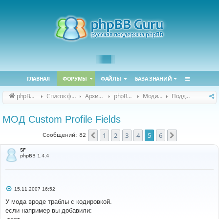
ГЛАВНАЯ
ФОРУМЫ
ФАЙЛЫ
БАЗА ЗНАНИЙ
phpBB Guru
Список форумов
Архивные форумы
phpBB 2.0.x (архив)
Модификация phpBB 2.0.x
Поддержка модов для phpBB 2.0.x
МОД Custom Profile Fields
1
2
3
4
5
6
Пред.
След.
Сообщений: 82
SF
phpBB 1.4.4
С
15.11.2007 16:52
о
о
У мода вроде траблы с кодировкой.
б
если например вы добавили:
щ
е