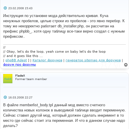
С
23.02.2008 15:43
о
о
Инструкция по установке мода действительно кривая. Куча
б
ненужных пробелов, целые строки из пробелов - это явно перебор. К
щ
е
тому же некорректно работает db_installer.php, он рассчитан на
н
префикс phpbb_, хотя одну таблицу все-таки верно создал с нужным
и
е
префиксом..
//
// Okay, let's do the loop, yeah come on baby let's do the loop
// and it goes like this ...
|
phpBB Adept
] |
Каталог форумов
|
генератор sitemap для форумов
|
форум про форумы
FladeX
Former team member
С
16.03.2008 22:27
о
о
В файле memberlist_body.tpl данный мод вместо счетного
б
количества новых колонок в выводимой таблице вводит переменную.
щ
е
Сейчас ставил другой мод, который должен сделать инкримент в то
н
место где сейчас стоит эта переменная. И что в данном случае надо
и
е
делать?