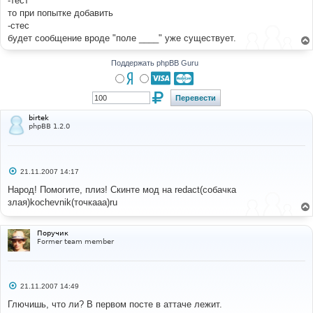
-тест
н
то при попытке добавить
и
е
-стес
будет сообщение вроде "поле ____" уже существует.
Поддержать phpBB Guru
birtek
phpBB 1.2.0
С
21.11.2007 14:17
о
о
Народ! Помогите, плиз! Скинте мод на redact(собачка
б
злая)kochevnik(точкааа)ru
щ
е
н
и
Поручик
е
Former team member
С
21.11.2007 14:49
о
о
Глючишь, что ли? В первом посте в аттаче лежит.
б