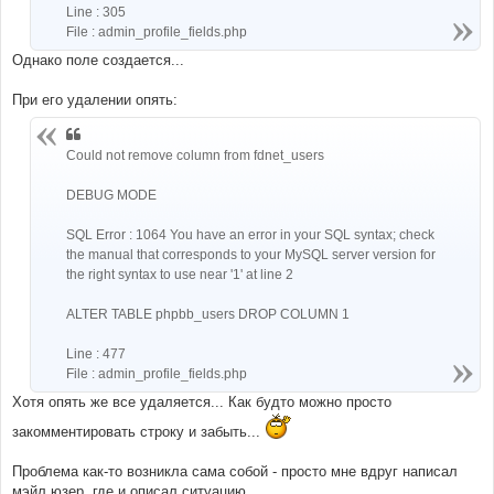
Line : 305
File : admin_profile_fields.php
Однако поле создается...
При его удалении опять:
Could not remove column from fdnet_users
DEBUG MODE
SQL Error : 1064 You have an error in your SQL syntax; check
the manual that corresponds to your MySQL server version for
the right syntax to use near '1' at line 2
ALTER TABLE phpbb_users DROP COLUMN 1
Line : 477
File : admin_profile_fields.php
Хотя опять же все удаляется... Как будто можно просто
закомментировать строку и забыть...
Проблема как-то возникла сама собой - просто мне вдруг написал
мэйл юзер, где и описал ситуацию...