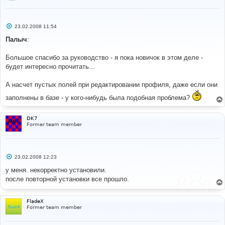
С
23.02.2008 11:54
о
о
Палыч
:
б
щ
е
Большое спасибо за руководство - я пока новичок в этом деле -
н
будет интересно прочитать...
и
е
А насчет пустых полей при редактировании профиля, даже если они
заполнены в базе - у кого-нибудь была подобная проблема?
DK7
Former team member
С
23.02.2008 12:23
о
о
у меня. некорректно установили.
б
после повторной установки все прошло.
щ
е
н
и
FladeX
е
Former team member