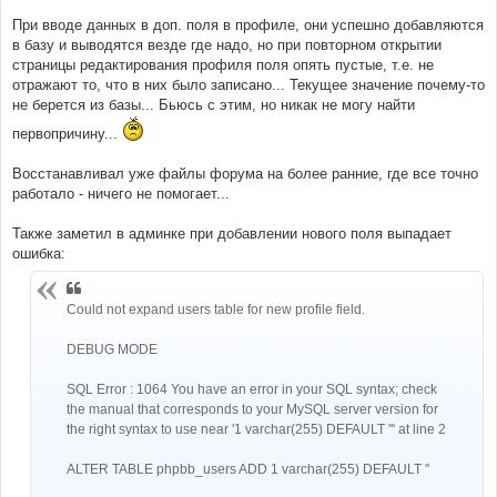
е
н
При вводе данных в доп. поля в профиле, они успешно добавляются
и
е
в базу и выводятся везде где надо, но при повторном открытии
страницы редактирования профиля поля опять пустые, т.е. не
отражают то, что в них было записано... Текущее значение почему-то
не берется из базы... Бьюсь с этим, но никак не могу найти
первопричину...
Восстанавливал уже файлы форума на более ранние, где все точно
работало - ничего не помогает...
Также заметил в админке при добавлении нового поля выпадает
ошибка:
Could not expand users table for new profile field.
DEBUG MODE
SQL Error : 1064 You have an error in your SQL syntax; check
the manual that corresponds to your MySQL server version for
the right syntax to use near '1 varchar(255) DEFAULT ''' at line 2
ALTER TABLE phpbb_users ADD 1 varchar(255) DEFAULT ''