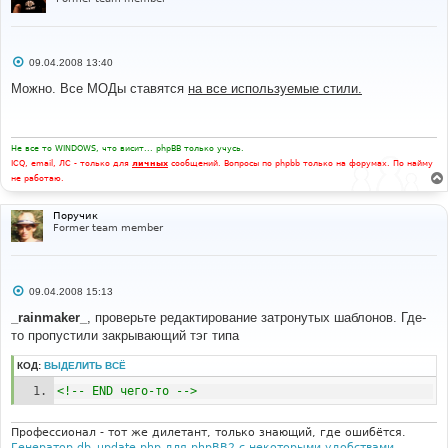
С
09.04.2008 13:40
о
о
Можно. Все МОДы ставятся
на все используемые стили.
б
щ
е
н
и
Не все то WINDOWS, что висит... phpBB только учусь.
е
ICQ, email, ЛС - только для
личных
сообщений. Вопросы по phpbb только на форумах. По найму
не работаю.
Поручик
Former team member
С
09.04.2008 15:13
о
о
_rainmaker_
, проверьте редактирование затронутых шаблонов. Где-
б
то пропустили закрывающий тэг типа
щ
е
н
КОД:
ВЫДЕЛИТЬ ВСЁ
и
е
<!-- END чего-то -->
Профессионал - тот же дилетант, только знающий, где ошибётся.
Генератор db_update.php для phpBB2 с некоторыми удобствами
.