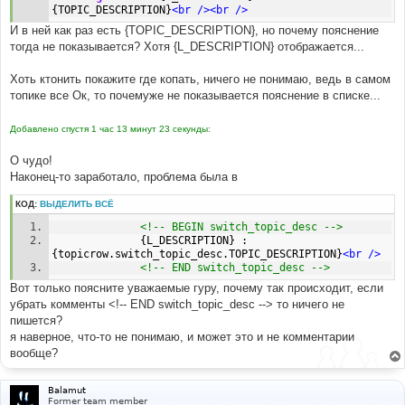
{TOPIC_DESCRIPTION}
<br
/><br
/>
И в ней как раз есть {TOPIC_DESCRIPTION}, но почему пояснение
тогда не показывается? Хотя {L_DESCRIPTION} отображается...
Хоть ктонить покажите где копать, ничего не понимаю, ведь в самом
топике все Ок, то почемуже не показывается пояснение в списке...
Добавлено спустя 1 час 13 минут 23 секунды:
О чудо!
Наконец-то заработало, проблема была в
КОД:
ВЫДЕЛИТЬ ВСЁ
<!-- BEGIN switch_topic_desc -->
              {L_DESCRIPTION} : 
{topicrow.switch_topic_desc.TOPIC_DESCRIPTION}
<br
/>
<!-- END switch_topic_desc -->
Вот только поясните уважаемые гуру, почему так происходит, если
убрать комменты <!-- END switch_topic_desc --> то ничего не
пишется?
я наверное, что-то не понимаю, и может это и не комментарии
вообще?
Balamut
Former team member