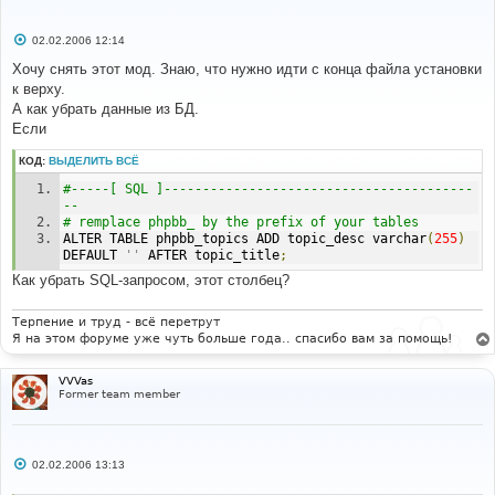
С
02.02.2006 12:14
о
о
Хочу снять этот мод. Знаю, что нужно идти с конца файла установки
б
к верху.
щ
е
А как убрать данные из БД.
н
Если
и
е
КОД:
ВЫДЕЛИТЬ ВСЁ
#-----[ SQL ]----------------------------------------
--
# remplace phpbb_ by the prefix of your tables
ALTER TABLE phpbb_topics ADD topic_desc varchar
(
255
)
DEFAULT 
''
 AFTER topic_title
;
Как убрать SQL-запросом, этот столбец?
Терпение и труд - всё перетрут
Я на этом форуме уже чуть больше года.. спасибо вам за помощь!
VVVas
Former team member
С
02.02.2006 13:13
о
о