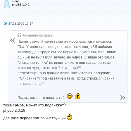
sinus
phpBB 1.0.0
С
27.01.2006 17:17
о
о
б
Voyageur писал(а):
щ
е
Приветствую. У меня такая же проблема, как и писалось:
н
"Эм.. У меня тут такое дело: поставил мод, в БД добавил
и
е
таблицу, да и вроди бы все нормально установилось, нигде
ошибки не вылазили, ничего, но одно НО: нигде это самое
"описание топика" не пишется, хотя при создании темы
текст введен, что может быть не так?!
Кстати еще - оно должно показывать "Topic Description:"
("Описание:") под названием темы, когда строка описания
не заполнена?"
Подскажите, что делать-то?
тоже самое, может кто подскажет?
phpbb 2.0.19
два раза переделал по инструкции