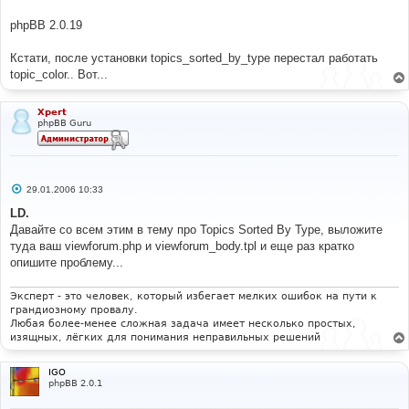
и
е
phpBB 2.0.19
Кстати, после установки topics_sorted_by_type перестал работать
topic_color.. Вот...
Xpert
phpBB Guru
С
29.01.2006 10:33
о
о
LD.
б
Давайте со всем этим в тему про Topics Sorted By Type, выложите
щ
е
туда ваш viewforum.php и viewforum_body.tpl и еще раз кратко
н
опишите проблему...
и
е
Эксперт - это человек, который избегает мелких ошибок на пути к
грандиозному провалу.
Любая более-менее сложная задача имеет несколько простых,
изящных, лёгких для понимания неправильных решений
IGO
phpBB 2.0.1