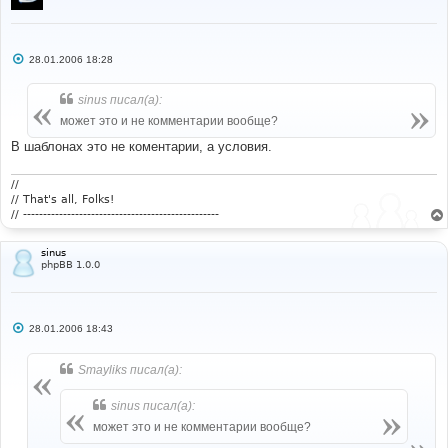
С
28.01.2006 18:28
о
о
б
sinus писал(а):
щ
е
может это и не комментарии вообще?
н
и
В шаблонах это не коментарии, а условия.
е
//
// That's all, Folks!
// -------------------------------------------------
sinus
phpBB 1.0.0
С
28.01.2006 18:43
о
о
б
Smayliks писал(а):
щ
е
н
sinus писал(а):
и
е
может это и не комментарии вообще?