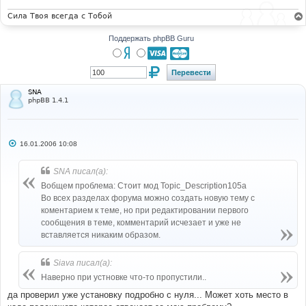
н
и
Сила Твоя всегда с Тобой
е
Поддержать phpBB Guru
SNA
phpBB 1.4.1
С
16.01.2006 10:08
о
о
б
SNA писал(а):
щ
е
Вобщем проблема: Стоит мод Topic_Description105a
н
Во всех разделах форума можно создать новую тему с
и
е
коментарием к теме, но при редактировании первого
сообщения в теме, комментарий исчезает и уже не
вставляется никаким образом.
Siava писал(а):
Наверно при устновке что-то пропустили..
да проверил уже установку подробно с нуля... Может хоть место в