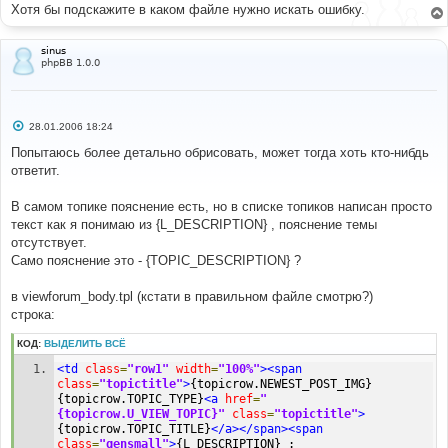
Хотя бы подскажите в каком файле нужно искать ошибку.
sinus
phpBB 1.0.0
С
28.01.2006 18:24
о
о
Попытаюсь более детально обрисовать, может тогда хоть кто-нибдь
б
ответит.
щ
е
н
В самом топике пояснение есть, но в списке топиков написан просто
и
е
текст как я понимаю из {L_DESCRIPTION} , пояснение темы
отсутствует.
Само пояснение это - {TOPIC_DESCRIPTION} ?
в viewforum_body.tpl (кстати в правильном файле смотрю?)
строка:
КОД:
ВЫДЕЛИТЬ ВСЁ
<td
class
=
"row1"
width
=
"100%"
><span
class
=
"topictitle"
>
{topicrow.NEWEST_POST_IMG}
{topicrow.TOPIC_TYPE}
<a
href
=
"
{topicrow.U_VIEW_TOPIC}"
class
=
"topictitle"
>
{topicrow.TOPIC_TITLE}
</a></span><span
class
=
"gensmall"
>
{L_DESCRIPTION} : 