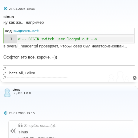
С
28.01.2006 18:44
о
о
sinus
б
ну как же... например
щ
е
н
КОД:
ВЫДЕЛИТЬ ВСЁ
и
е
<!-- BEGIN switch_user_logged_out -->
в overall_header.tpl проверяет, чтобы юзер был неавторизирован...
Оффтоп это всё, короче. =))
//
// That's all, Folks!
// -------------------------------------------------
sinus
phpBB 1.0.0
С
28.01.2006 19:15
о
о
б
Smayliks писал(а):
щ
е
sinus
н
ну как же... например