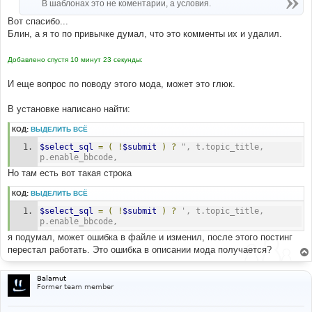
В шаблонах это не коментарии, а условия.
Вот спасибо...
Блин, а я то по привычке думал, что это комменты их и удалил.
Добавлено спустя 10 минут 23 секунды:
И еще вопрос по поводу этого мода, может это глюк.
В установке написано найти:
КОД:
ВЫДЕЛИТЬ ВСЁ
$select_sql
=
(
!
$submit
)
?
", t.topic_title, 
p.enable_bbcode,
Но там есть вот такая строка
КОД:
ВЫДЕЛИТЬ ВСЁ
$select_sql
=
(
!
$submit
)
?
', t.topic_title, 
p.enable_bbcode,
я подумал, может ошибка в файле и изменил, после этого постинг
перестал работать. Это ошибка в описании мода получается?
Balamut
Former team member