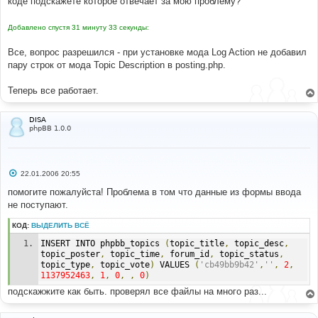
коде подскажете которое отвечает за мою проблему?
Добавлено спустя 31 минуту 33 секунды:
Все, вопрос разрешился - при установке мода Log Action не добавил
пару строк от мода Topic Description в posting.php.
Теперь все работает.
DISA
phpBB 1.0.0
С
22.01.2006 20:55
о
о
помогите пожалуйста! Проблема в том что данные из формы ввода
б
не поступают.
щ
е
н
КОД:
ВЫДЕЛИТЬ ВСЁ
и
е
INSERT INTO phpbb_topics 
(
topic_title
,
 topic_desc
,
topic_poster
,
 topic_time
,
 forum_id
,
 topic_status
,
topic_type
,
 topic_vote
)
 VALUES 
(
'cb49bb9b42'
,
''
,
2
,
1137952463
,
1
,
0
,
,
0
)
подскажжите как быть. проверял все файлы на много раз...