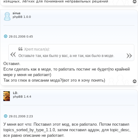
изящных, лёгких для понимания неправильных решений
sinus
phpBB 1.0.0
С
29.01.2006 0:45
о
о
б
Xpert писал(а):
щ
е
Оставьте так, как было у вас, а не так, как было в моде.
н
и
Оставил.
е
Если сделать как в моде, то работать постинг не будет(по крайней
мере у меня не работает)
Так это глюк в описании мода?(вот это я хочу понять)
LD.
phpBB 1.4.4
С
29.01.2006 2:23
о
о
У меня вот что: Поставил этот мод, все работало. Потом поставил
б
topics_sorted_by_type_1.1.0, затем поставил аддон, для topic_desc,
щ
е
все равно описание не работает.
н