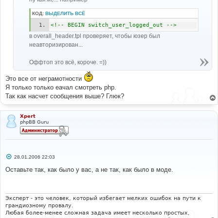
и
е
КОД:
ВЫДЕЛИТЬ ВСЁ
<!-- BEGIN switch_user_logged_out -->
в overall_header.tpl проверяет, чтобы юзер был
неавторизирован...
Оффтоп это всё, короче. =))
Это все от неграмотности
Я только только еачал смотреть php.
Так как насчет сообщения выше? Глюк?
Xpert
phpBB Guru
С
28.01.2006 22:03
о
о
Оставьте так, как было у вас, а не так, как было в моде.
б
щ
е
н
и
Эксперт - это человек, который избегает мелких ошибок на пути к
е
грандиозному провалу.
Любая более-менее сложная задача имеет несколько простых,